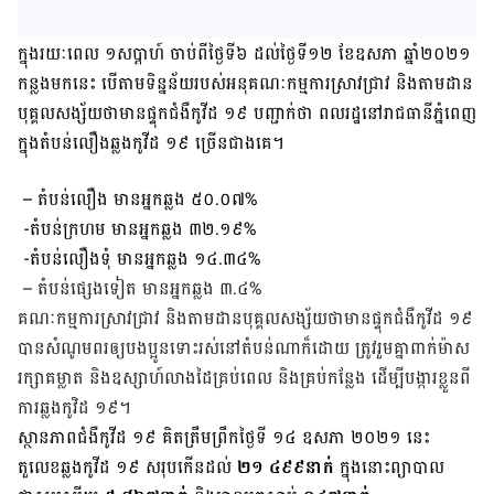
ក្នុង​រយៈពេល ១សប្តាហ៍ ចាប់ពីថ្ងៃទី៦ ដល់ថ្ងៃទី១២ ខែឧសភា ឆ្នាំ២០២១
កន្លង​មក​នេះ បើ​តាម​ទិន្នន័យ​របស់​អនុ​គណៈកម្មការ​ស្រាវជ្រាវ និង​តាមដាន​
បុគ្គល​សង្ស័យ​ថា​មានផ្ទុក​ជំងឺ​កូវីដ ១៩ បញ្ជាក់ថា ​ពលរដ្ឋនៅរាជធានីភ្នំពេញ
ក្នុងតំបន់លឿងឆ្លងកូវីដ ១៩ ច្រើន​ជាង​គេ។
– តំបន់លឿង​ មានអ្នកឆ្លង ៥០.០៧%
-តំបន់ក្រហម មានអ្នកឆ្លង ៣២.១៩%
-តំបន់លឿងទុំ មានអ្នកឆ្លង ១៤.៣៤%
– តំបន់ផ្សេងទៀត មានអ្នកឆ្លង ៣.៤%
គណៈ​កម្មការ​ស្រាវជ្រាវ និង​​តាមដាន​​បុគ្គល​​សង្ស័យ​​ថា​​មាន​ផ្ទុក​​ជំងឺ​កូវីដ ១៩
បាន​សំណូមពរ​ឲ្យបងប្អូន​ទោះរស់នៅ​តំបន់​ណា​ក៏ដោយ ត្រូវ​រួមគ្នា​ពាក់​ម៉ាស
រក្សា​គម្លាត និងឧស្សាហ៍​លាង​ដៃគ្រប់ពេល និង​គ្រប់កន្លែង ដើម្បី​បង្ការខ្លួន​ពី​
ការ​ឆ្លងកូវិដ ១៩។
ស្ថានភាពជំងឺកូវីដ ១៩ គិតត្រឹមព្រឹកថ្ងៃទី ១៤ ឧសភា ២០២១ នេះ
តួលេខឆ្លងកូវីដ ១៩ សរុបកើនដល់
២១ ៤៩៩នាក់
ក្នុងនោះព្យាបាល