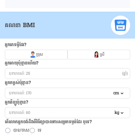
គណនា BMI
អ្នកភេទអ្វីដែរ?
ប្រុស
ស្រី
អ្នកអាយុប៉ុន្មានហើយ?
(ឆ្នាំ)
អ្នកកម្ពស់ប៉ុន្មាន?
cm
អ្នកគីឡូប៉ុន្មាន?
kg
តើលោកអ្នកចង់ដឹង​ពីវិធីព្យាបាលការសម្រកទម្ងន់ដែរ ឬទេ?
បាទ/ចាស
ទេ