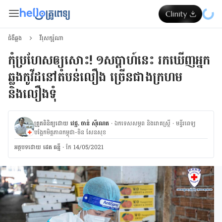
ជំងឺឆ្លង
វីរុសកូរ៉ូណា
កុំប្រហែសឲ្យសោះ! ១សប្តាហ៍នេះ រកឃើញអ្នក
ឆ្លងកូវីដនៅតំបន់លឿង ច្រើនជាងក្រហម
និងលឿងទុំ
ត្រួតពិនិត្យដោយ
វេជ្ជ. ចាន់ ស៊ីណេត
·
ឯកទេសសម្ភព និងរោគស្ត្រី
·
ម​ន្ទីរពេទ្យ
បង្អែកមិត្តភាពកម្ពុជា-ចិន សែនសុខ
អត្ថបទ​ដោយ
ដេត ធន្នី
·
កែ 14/05/2021