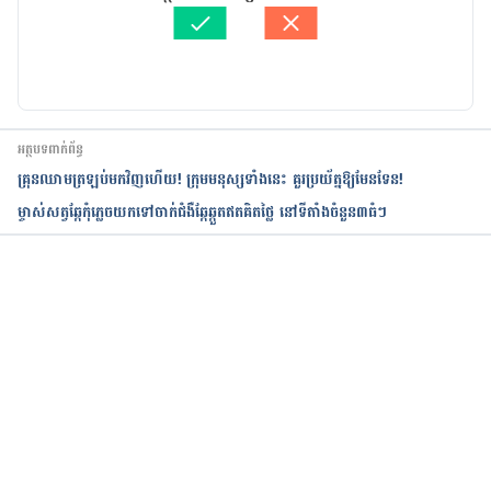
ត្រួតពិនិត្យដោយ 
វេជ្ជ. ចាន់ ស៊ីណេត
បច្ចុប្បន្នភាពដោយ៖ 
ដេត ធន្នី
អត្ថបទពាក់ព័ន្ធ
គ្រុនឈាមត្រឡប់មកវិញហើយ! ក្រុមមនុស្សទាំងនេះ គួរប្រយ័ត្នឱ្យមែនទែន!
ម្ចាស់សត្វឆ្កែកុំភ្លេចយកទៅចាក់ជំងឺឆ្កែឆ្កួតឥតគិតថ្លៃ នៅទីតាំងចំនួន៣ធំៗ
កំពុងដំណើរការ...