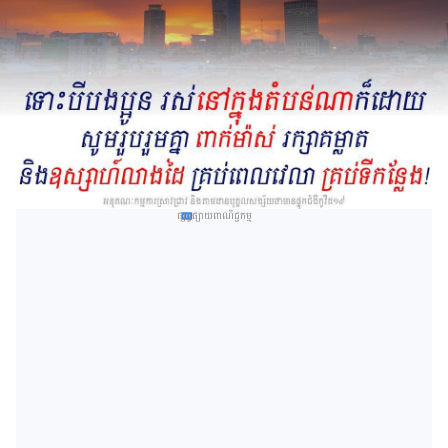
ផ្សព្វផ្សាយពាណិជ្ជកម្ម