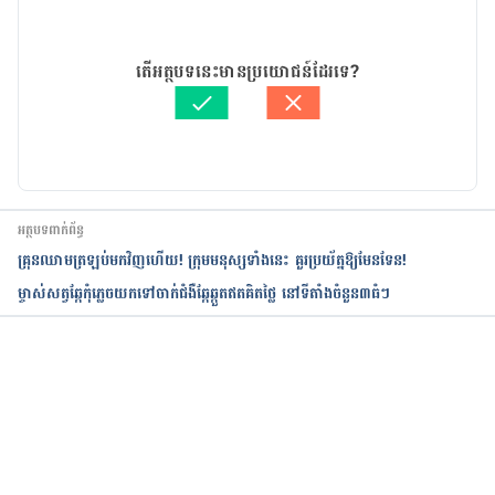
20/05/2021
អត្ថបទ​ដោយ 
ដេត ធន្នី
តើអត្ថបទនេះមានប្រយោជន៍ដែរទេ?
ត្រួតពិនិត្យដោយ 
វេជ្ជ. ចាន់ ស៊ីណេត
បច្ចុប្បន្នភាពដោយ៖ 
ដេត ធន្នី
អត្ថបទពាក់ព័ន្ធ
គ្រុនឈាមត្រឡប់មកវិញហើយ! ក្រុមមនុស្សទាំងនេះ គួរប្រយ័ត្នឱ្យមែនទែន!
ម្ចាស់សត្វឆ្កែកុំភ្លេចយកទៅចាក់ជំងឺឆ្កែឆ្កួតឥតគិតថ្លៃ នៅទីតាំងចំនួន៣ធំៗ
កំពុងដំណើរការ...