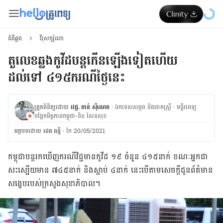
ជំងឺឆ្លង
វីរុសកូរ៉ូណា
តួលេខឆ្លងកូវីដបន្តកើនឡើងទៀតហើយ
ដល់ទៅ ៤១៥ករណីថ្ងៃនេះ
ត្រួតពិនិត្យដោយ
វេជ្ជ. ចាន់ ស៊ីណេត
·
ឯកទេសសម្ភព និងរោគស្ត្រី
·
ម​ន្ទីរពេទ្យ
បង្អែកមិត្តភាពកម្ពុជា-ចិន សែនសុខ
អត្ថបទ​ដោយ
ដេត ធន្នី
·
កែ 20/05/2021
កម្ពុជា​បន្តរក​ឃើញ​ករណី​វិជ្ជមាន​កូវីដ ១៩ ចំនួន ៤១៥នាក់ ខណៈ​អ្នក​ជា​
សះ​ស្បើយ​មាន ៧៤៥នាក់ និងស្លាប់ ៤នាក់ នេះ​បើ​តាម​សេចក្តី​ជូនព័ត៌មាន​
សង្ខេប​របស់​ក្រសួង​សុខាភិបាល។