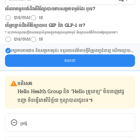
តើលោកអ្នកចង់ដឹង​ពីវិធីព្យាបាលការសម្រកទម្ងន់ដែរ ឬទេ?
បាទ/ចាស
ទេ
តើអ្នកធ្លាប់ដឹងពីវិធីព្យាបាល GIP និង GLP-1 ទេ?
* នេះ​ជា​ការ​ព្យា​បាល​ថ្មីដែល​​មាន​ប្រសិទ្ធ​ភាព​ក្នុង​ការ​ជួយ​សម្រក​ទម្ងន់ និង​ព្យា​បាល​ជំ​ងឺ​ទឹក​នោម​ផ្អែម​ប្រភេទ២។
បាទ/ចាស
ទេ
រក្សា​ការ​តាមដាន និងសម្រក​ទម្ងន់៖ ទទួលបាន​ព័ត៌​មាន​ថ្មី​ពី​គ្រូពេទ្យ​ជំនាញ លើ​ការ​ព្យា​បាល​
ការសម្រក​ទម្ងន់ និងការផ្តល់ជំនួយដោយផ្ទាល់​ក្នុង​ប្រអប់​សារ​របស់​អ្នក។
គណនា
បដិសេធ
Hello Health Group និង “Hello គ្រូពេទ្យ” មិន​ចេញ​វេជ្ជ
បញ្ជា មិន​ធ្វើ​រោគវិនិច្ឆ័យ ឬ​ព្យាបាល​ជូន​ទេ៕
ប្រវត្តិ
កំណែ​ប្រែបច្ចុប្បន្ន