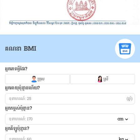
គណនា BMI
អ្នកភេទអ្វីដែរ?
ប្រុស
ស្រី
អ្នកអាយុប៉ុន្មានហើយ?
(ឆ្នាំ)
អ្នកកម្ពស់ប៉ុន្មាន?
cm
អ្នកគីឡូប៉ុន្មាន?
kg