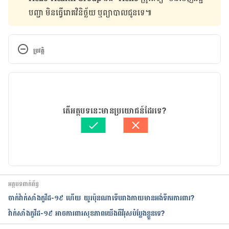
បញ្ជា មិន​ធ្វើ​រោគវិនិច្ឆ័យ ឬ​ព្យាបាល​ជូន​ទេ៕
ប្រវត្តិ
កំណែ​ប្រែបច្ចុប្បន្ន
28/05/2021
អត្ថបទ​ដោយ 
ដេត ធន្នី
តើអត្ថបទនេះមានប្រយោជន៍ដែរទេ?
ត្រួតពិនិត្យដោយ 
វេជ្ជ. ចាន់ ស៊ីណេត
បច្ចុប្បន្នភាពដោយ៖ 
ដេត ធន្នី
អត្ថបទពាក់ព័ន្ធ
ចាក់វ៉ាក់សាំងកូវីដ-១៩ ហើយ យូរប៉ុនណាទើបរាងកាយមានអង់ទីករការពារ?
វ៉ាក់សាំងកូវីដ-១៩ អាចការពារសុខភាពយើងពីវីរុសបំប្លែងខ្លួនទេ?