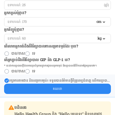
(ឆ្នាំ)
អ្នកកម្ពស់ប៉ុន្មាន?
cm
អ្នកគីឡូប៉ុន្មាន?
kg
តើលោកអ្នកចង់ដឹង​ពីវិធីព្យាបាលការសម្រកទម្ងន់ដែរ ឬទេ?
បាទ/ចាស
ទេ
តើអ្នកធ្លាប់ដឹងពីវិធីព្យាបាល GIP និង GLP-1 ទេ?
* នេះ​ជា​ការ​ព្យា​បាល​ថ្មីដែល​​មាន​ប្រសិទ្ធ​ភាព​ក្នុង​ការ​ជួយ​សម្រក​ទម្ងន់ និង​ព្យា​បាល​ជំ​ងឺ​ទឹក​នោម​ផ្អែម​ប្រភេទ២។
បាទ/ចាស
ទេ
រក្សា​ការ​តាមដាន និងសម្រក​ទម្ងន់៖ ទទួលបាន​ព័ត៌​មាន​ថ្មី​ពី​គ្រូពេទ្យ​ជំនាញ លើ​ការ​ព្យា​បាល​
ការសម្រក​ទម្ងន់ និងការផ្តល់ជំនួយដោយផ្ទាល់​ក្នុង​ប្រអប់​សារ​របស់​អ្នក។
គណនា
បដិសេធ
Hello Health Group និង “Hello គ្រូពេទ្យ” មិន​ចេញ​វេជ្ជ