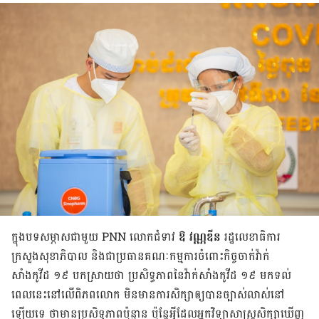
ក្នុង​បទ​សម្ភាស​ជាមួយ PNN លោកជំទាវ
ឱ វណ្ណឌីន
រដ្ឋលេខាធិការ
ក្រសួង​សុខាភិបាល និង​ជា​ប្រធាន​គណៈកម្មការចំពោះកិច្ចចាក់វ៉ាក់
សាំងកូវីដ ១៩ បក​ស្រាយថា ប្រសិទ្ធភាព​នៃ​វ៉ាក់សាំង​កូវីដ ១៩ មក​ទល់​
ពេល​នេះ​នៅ​លើ​ពិភព​លោក មិន​មាន​ការ​សិក្សា​ឲ្យ​បាន​ច្បាស់​លាស់​នៅ​
ឡើយ​ទេ ថា​មាន​ប្រសិទ្ធភាព​ប៉ុន្មាន ប៉ុន្តែ​អ្វី​ដែល​អ្នក​វិទ្យាសាស្ត្រ​សិក្សា​ឃើញ