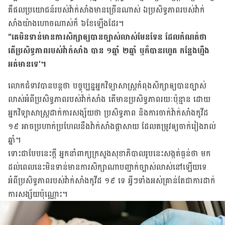
គឺ​ផល​ប្រយោជន៍​របស់​វ៉ាក់សាំង​មាន​ច្រើន​ណាស់ ឯ​ប្រសិទ្ធភាព​របស់​វ៉ាក់
សាំង​យ៉ាង​ហោច​ណាស់​ក៏ ៦ខែ​ឡើង​ដែរ។
“គេ​មិន​ទាន់​មាន​ការ​សិក្សា​ឲ្យ​បាន​ច្បាស់​លាស់​មែន​ទែន ដែល​កំណត់​ថា
តើប្រសិទ្ធភាព​របស់​វ៉ាក់សាំង បាន ១ឆ្នាំ ២ឆ្នាំ ឬ​ក៏​បាន​រហូត កន្លែង​ហ្នឹង​
អត់​មាន​ទេ’។
លោកជំទាវបានបន្តថា បច្ចុប្បន្ន​អ្នក​វិទ្យាសាស្ត្រ​កំពុង​សិក្សា​ឲ្យ​បាន​ច្បាស់​
លាស់​អំពី​ប្រសិទ្ធភាព​របស់​វ៉ាក់សាំង តើមានប្រសិទ្ធភាព​រយៈ​ប៉ុន្មាន ដោយ​
អ្នក​វិទ្យាសាស្ត្រ​ដាក់​ការ​សង្ស័យ​ថា ប្រសិទ្ធភាព និង​ការ​ចាក់​វ៉ាក់សាំង​កូវីដ
១៩ អាច​ប្រហាក់​ប្រហែល​នឹង​វ៉ាក់សាំង​ផ្តាសាយ ដែល​តម្រូវ​ឲ្យ​ចាក់​រៀង​រាល់​
ឆ្នាំ។
ទោះ​ជា​បែប​នេះ​ក្តី អ្នក​នាំ​ពាក្យ​ក្រសួង​សុខាភិបាល​រូប​នេះ​សង្កត់​ធ្ងន់​ថា មក​
ដល់​ពេល​នេះ​មិន​ទាន់​មាន​ការ​សិក្សា​ណា​បញ្ជាក់​ច្បាស់លាស់​នៅ​ឡើយ​ទេ
អំពី​ប្រសិទ្ធភាព​របស់​វ៉ាក់សាំង​កូវីដ ១៩ ទេ អ្វីៗ​ទាំង​អស់​គ្រាន់​តែ​ជា​ការ​ដាក់​
ការ​សង្ស័យ​ប៉ុណ្ណោះ។