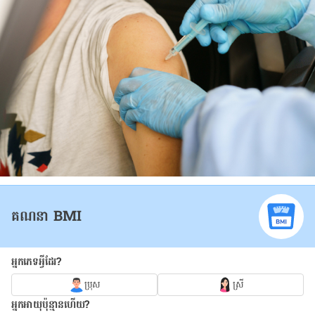
គណនា BMI
អ្នកភេទអ្វីដែរ?
ប្រុស
ស្រី
អ្នកអាយុប៉ុន្មានហើយ?