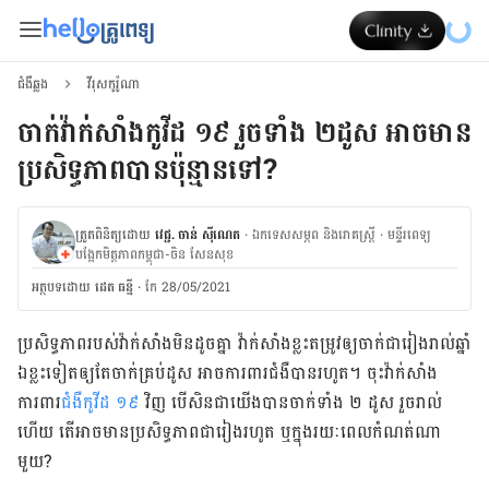
ជំងឺឆ្លង
វីរុសកូរ៉ូណា
ចាក់វ៉ាក់សាំងកូវីដ ១៩ រួចទាំង ២ដូស អាចមាន
ប្រសិទ្ធភាពបានប៉ុន្មានទៅ?
ត្រួតពិនិត្យដោយ
វេជ្ជ. ចាន់ ស៊ីណេត
·
ឯកទេសសម្ភព និងរោគស្ត្រី
·
ម​ន្ទីរពេទ្យ
បង្អែកមិត្តភាពកម្ពុជា-ចិន សែនសុខ
អត្ថបទ​ដោយ
ដេត ធន្នី
·
កែ 28/05/2021
ប្រសិទ្ធភាព​របស់​វ៉ាក់សាំង​មិន​ដូច​គ្នា វ៉ាក់សាំង​ខ្លះ​តម្រូវ​ឲ្យ​ចាក់​ជា​រៀង​រាល់​ឆ្នាំ
ឯ​ខ្លះ​ទៀត​ឲ្យ​តែ​ចាក់​គ្រប់​ដូស អាច​ការពារ​ជំងឺ​បាន​រហូត។ ចុះ​វ៉ាក់សាំង​
ការពារ​
ជំងឺកូវីដ ១៩
វិញ បើ​សិន​ជា​យើង​បាន​ចាក់​ទាំង ២ ដូស ​រួចរាល់​
ហើយ តើ​អាច​មាន​ប្រសិទ្ធភាព​ជា​រៀង​រហូត ឬ​ក្នុង​រយៈ​ពេល​កំណត់​ណា​
មួយ?