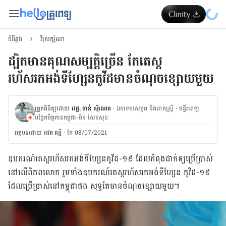
ជំងឺឆ្លង
វីរុសកូរ៉ូណា
ដ្បិតមានគុណសម្បត្តិច្រើន តែតេស្ត
រហ័សរកអង់ទីហ្សែនកូវីដមានចំណុចខ្សោយមួយ
ត្រួតពិនិត្យដោយ
វេជ្ជ. ចាន់ ស៊ីណេត
·
ឯកទេសសម្ភព និងរោគស្ត្រី
·
ម​ន្ទីរពេទ្យ
បង្អែកមិត្តភាពកម្ពុជា-ចិន សែនសុខ
អត្ថបទ​ដោយ
ដេត ធន្នី
·
កែ 08/07/2021
ឧបករណ៍​តេស្ត​រហ័ស​រក​អង់ទីហ្សែនកូវីដ-១៩ ដែល​កំពុង​ដាក់​ឲ្យ​ប្រើ​ប្រាស់​
នៅ​លើ​ពិភព​លោក រួម​ទាំង​ឧបករណ៍​តេស្ត​រហ័ស​រកអង់ទីហ្សែន កូវីដ-១៩
ដែល​ប្រើប្រាស់​នៅ​កម្ពុជា​ផង សុទ្ធ​តែ​មាន​ចំណុច​ខ្សោយមួយ។