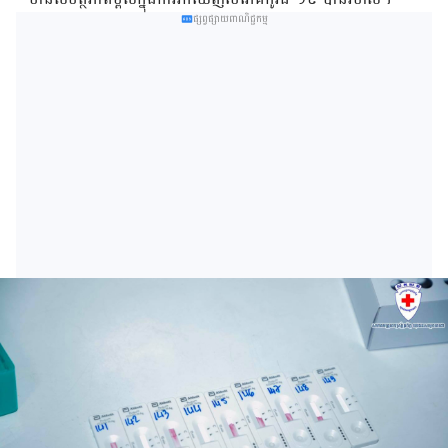
ផ្សព្វផ្សាយពាណិជ្ជកម្ម