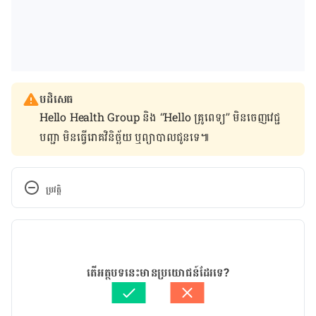
បដិសេធ
Hello Health Group និង “Hello គ្រូពេទ្យ” មិន​ចេញ​វេជ្ជ
បញ្ជា មិន​ធ្វើ​រោគវិនិច្ឆ័យ ឬ​ព្យាបាល​ជូន​ទេ៕
ប្រវត្តិ
កំណែ​ប្រែបច្ចុប្បន្ន
08/07/2021
អត្ថបទ​ដោយ 
ដេត ធន្នី
តើអត្ថបទនេះមានប្រយោជន៍ដែរទេ?
ត្រួតពិនិត្យដោយ 
វេជ្ជ. ចាន់ ស៊ីណេត
បច្ចុប្បន្នភាពដោយ៖ 
ដេត ធន្នី