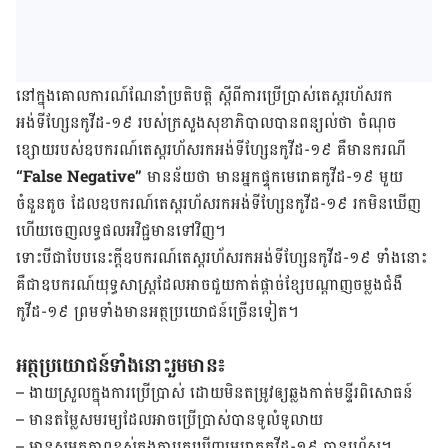
នៅ​ក្នុង​គោលការណ៍​ណែនាំ​ប្រតិបត្តិ ស្តីពី​ការ​ប្រើប្រាស់​តេស្ត​រហ័ស​រក​
អង់ទីហ្សែនកូវីដ-១៩ របស់​ក្រសួង​សុខាភិបាល​បាន​ពន្យល់​ថា ចំណុ​ច
ខ្សោយ​របស់​ឧបករណ៍​តេស្ត​រហ័ស​រក​អង់ទីហ្សែនកូវីដ-១៩ គឺ​មាន​ករណី
“False Negative”
មានន័យថា មាន​អ្នក​ផ្ទុក​មេរោគ​កូវីដ-១៩ មួយ​
ចំនួន​តូច ដែល​ឧបករណ៍​តេស្ត​រហ័ស​រក​អង់ទីហ្សែនកូវីដ-១៩ រក​មិន​ឃើញ
ហើយ​ចេញ​លទ្ធផល​អវិជ្ជមាន​ទៅ​វិញ។
ទោះ​បី​ជា​បែប​នេះ​ក្តី​ឧបករណ៍​តេស្ត​រហ័ស​រក​អង់ទីហ្សែនកូវីដ-១៩ ទាំង​នោះ
គឺ​ជា​ឧបករណ៍​យុទ្ធសាស្ត្រ​ដែល​អាច​ជួយ​កាត់​ផ្តាច់​ខ្សែ​បណ្តាញ​ចម្លង​ជំងឺ​
កូវីដ-១៩ ព្រម​ទាំង​មាន​អត្ថប្រយោជន៍​ច្រើន​ទៀត។
អត្ថប្រយោជន៍​ទាំង​នោះ​រួមមាន៖
– ងាយ​ស្រួល​ក្នុង​ការ​ប្រើប្រាស់ ដោយ​មិន​តម្រូវ​ឲ្យ​ឆ្លង​កាត់​មន្ទីរ​ពិសោធន៍
– មាន​តម្លៃ​សមរម្យ​ដែល​អាច​ប្រើប្រាស់​បាន​ទូលំទូលាយ
– មាន​សមត្ថភាព​ខ្ពស់​ក្នុង​ការ​រក​ឃើញ​មេរោគ​កូវីដ-១៩ បាន​រហ័ស។