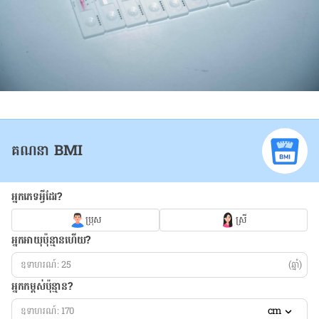
គណនា BMI
អ្នកភេទអ្វីដែរ?
ប្រុស
ស្រី
អ្នកអាយុប៉ុន្មានហើយ?
(ឆ្នាំ)
អ្នកកម្ពស់ប៉ុន្មាន?
cm