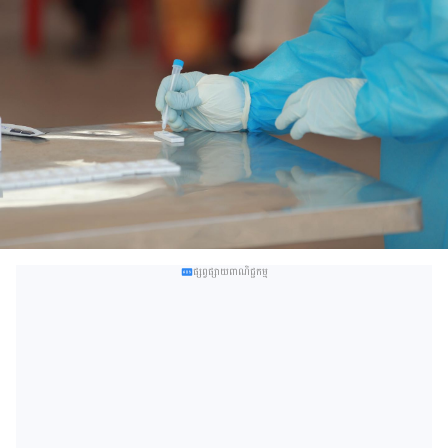
ផ្សព្វផ្សាយពាណិជ្ជកម្ម