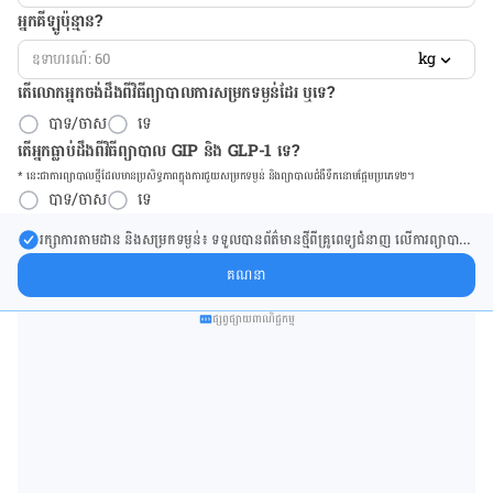
អ្នកគីឡូប៉ុន្មាន?
kg
តើលោកអ្នកចង់ដឹង​ពីវិធីព្យាបាលការសម្រកទម្ងន់ដែរ ឬទេ?
បាទ/ចាស
ទេ
តើអ្នកធ្លាប់ដឹងពីវិធីព្យាបាល GIP និង GLP-1 ទេ?
* នេះ​ជា​ការ​ព្យា​បាល​ថ្មីដែល​​មាន​ប្រសិទ្ធ​ភាព​ក្នុង​ការ​ជួយ​សម្រក​ទម្ងន់ និង​ព្យា​បាល​ជំ​ងឺ​ទឹក​នោម​ផ្អែម​ប្រភេទ២។
បាទ/ចាស
ទេ
រក្សា​ការ​តាមដាន និងសម្រក​ទម្ងន់៖ ទទួលបាន​ព័ត៌​មាន​ថ្មី​ពី​គ្រូពេទ្យ​ជំនាញ លើ​ការ​ព្យា​បាល​
ការសម្រក​ទម្ងន់ និងការផ្តល់ជំនួយដោយផ្ទាល់​ក្នុង​ប្រអប់​សារ​របស់​អ្នក។
គណនា
ផ្សព្វផ្សាយពាណិជ្ជកម្ម