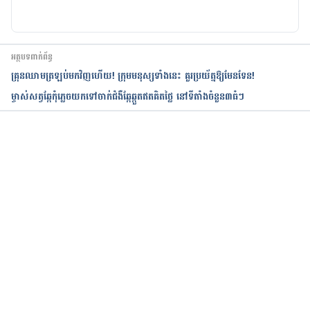
អត្ថបទពាក់ព័ន្ធ
គ្រុនឈាមត្រឡប់មកវិញហើយ! ក្រុមមនុស្សទាំងនេះ គួរប្រយ័ត្នឱ្យមែនទែន!
ម្ចាស់សត្វឆ្កែកុំភ្លេចយកទៅចាក់ជំងឺឆ្កែឆ្កួតឥតគិតថ្លៃ នៅទីតាំងចំនួន៣ធំៗ
កំពុងដំណើរការ...