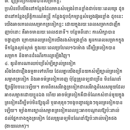
៣. ឱ្យ​ត្រចៀក​យើង​បាន​សម្រាក​ខ្លះ​
ប្រសិន​បើ​យើង​នៅ​កន្លែង​ដែល​មាន​សំឡេង​រំខាន​ខ្លាំង​​ជាប់​រយៈ​ពេល​យូរ ដូច​
ជា​នៅ​កន្លែង​ព្រឹត្តិការណ៍​​តន្រ្តី កន្លែង​ជួប​ជុំ​​កម្សាន្ត​​សំឡេង​អ៊ូ​អរ​ខ្លាំង ដូច​នេះ
យើង​​អាច​រក​ពេល​សម្រាក​​​ត្រចៀក​ខ្លះ ដោយ​ក្នុង​​រយៈ​​ពេល​សម្រាក​ជា​ញឹក​
ញាប់​នោះ គឺ​​​អាច​មាន​រយៈ​ពេល​៥​នាទី។ បន្ថែម​ពី​នោះ ការ​សិក្សា​បាន​
បង្ហាញ​ថា ក្រោយ​ពេល​ត្រចៀកយើងរងសំឡេង​ខ្លាំង គួរ​រក​ពេល​សម្រាក​ក្នុង​
ទី​កន្លែង​​ស្ងប់​ស្ងាត់ ក្នុង​រយៈ​ពេល​​​ប្រហែល​១៦​ម៉ោង ដើម្បី​ត្រចៀក​បាន​
សម្រាក​ និង​​​មាន​ដំណើរ​ការ​ល្អ​ឡើង​វិញ។
៤. គួរ​ពិចារណា​ឈប់​ប្រើសំឡី​ត្បាល់​ត្រចៀក
សឹង​តែ​ជា​រឿង​ធម្មតា​ទៅ​ហើយ ដែល​​​​​គ្នា​យើង​ច្រើន​យក​សំឡី​​ត្បាល់​ត្រចៀក
សម្អាត​ត្រចៀក និង​អាចម៍​ត្រចៀក​ចេញ​ ប៉ុន្តែ​​គ្រូ​ពេទ្យ​ជា​ច្រើន​ ​មិន​​ណែ​នាំ​
ឱ្យ​ធ្វើ​បែប​នេះ​ឡើយ។ តាម​ពិត​សេរីរាង្គ​ត្រចៀក​​​​ជា​សេរីរាង្គ​ពិសេស​មួយ​​ដែល​
អាច​សម្អាត​ដោយ​ខ្លួន​​ឯង ហើយ​​ អាចម៍​​ត្រចៀក​គឺ​ជា​ចំណែក​សំខាន់​មួយ​ក្នុង​
ត្រចៀក​ដើម្បី​ទប់​មិន​ឱ្យ​ធូលី ឬ​​ធាតុ​តូច​ៗ​បង្ក​​បញ្ហា​ផ្សេង​ៗ​ចូល​ត្រចៀក​បាន​
ឡើយ​។ ម្យ៉ាង​ការ​ត្បាល់​សម្អាត​ត្រចៀក​ពេល​ខ្លះ​អាច​បណ្តាល​ឱ្យ​ប៉ះ​ពាល់​
ដល់ផ្នែក​ខាង​ក្នុង​ត្រចៀក​ ដែល​គ្រូពេទ្យ​មិន​ណែ​នាំ​ឱ្យ​ប៉ះ​ពាល់​ទៀត​ផង
(ងាយ​រលាក)។