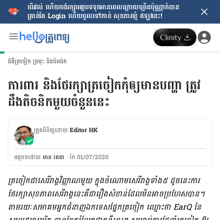
បើរវល់ ហើយចង់​រក្សាអត្ថបទទុកអានពេលក្រោយ​ច្រើនប៉ុណ្ណាក៏បាន
គ្រាន់តែ​ Login ហើយចូលទៅកាន់ សុខភាពខ្ញុំ ឥឡូវនេះ!
ជំងឺត្រចៀក ច្រមុះ និងបំពង់ក
ការពារ និងថែរក្សាត្រចៀកកុំឲ្យមានបញ្ហា ត្រូវ
ដឹង​តិចនិកមួយចំនួននេះ
ត្រួតពិនិត្យដោយ
Editor HK
អត្ថបទ​ដោយ
មាន រតនា
·
កែ 01/07/2020
ត្រចៀក​ជា​សេរីរាង្គ​​វិញ្ញាណ​មួយ​ ក្នុង​ចំណោម​សេរីរាង្គ​ទាំង​៥ ដូច​នេះ​ការ​
ថែរក្សា​សុខភាព​​សេរីរាង្គ​នេះគឺ​ជា​រឿង​សំខាន់​​​ដែល​មិន​អាច​ប្រហែស​បាន​។
តាម​រយៈ​សមាគម​អ្នកជំនាញ​ឯក​ទេស​​ផ្នែក​ត្រចៀក​ ឈ្មោះ​ថា EarQ នៃ​