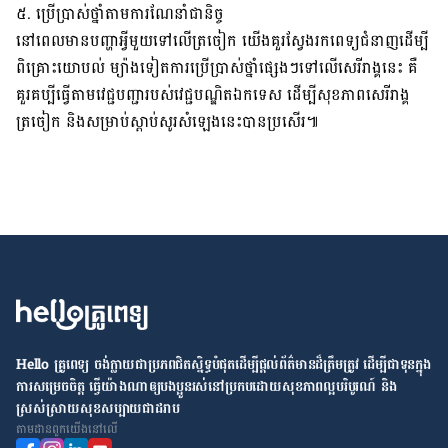
៥. ប្រើ​ប្រាស់​ថ្នាំ​តាម​ការ​ណែ​នាំ​ជា​និច្ច
នៅ​ពេល​មាន​បញ្ហា​អ្វី​មួយ​​ទៅ​លើ​ត្រចៀក យើង​​គួរ​ស្វែង​រក​ពេទ្យ​ជំនាញ​​​ដើម្បី​
ពិគ្រោះ​យោបល់ ម្យ៉ាង​ទៀត​ការ​ប្រើ​ប្រាស់​ថ្នាំ​ផ្សេង​ៗ​ទៅ​លើ​សេរីរាង្គ​នេះ គឺ​
គួរ​គប្បី​ធ្វើ​តាម​វេជ្ជបញ្ជា​របស់​​​​វេជ្ជបណ្ឌិត​ឯកទេស ដើម្បី​សុខភាព​​សេរីរាង្គ​
ត្រចៀក និង​សម្រាប់​ស្តាប់​សូរ​សំឡេង​នេះ​បាន​ប្រសើរ​៕ ​​​​
Hello គ្រូពេទ្យ ​ចង់​ក្លាយ​ជា​ប្រភព​ជិតស្និទ្ធបំផុតដើម្បី​ផ្ដល់​ព័ត៌មាន​ដ៏​ត្រឹមត្រូវ​ ដើម្បី​ជា​ទុន​ក្នុង​
ការ​សម្រេច​ចិត្ត ធ្វើ​យ៉ាង​ណា​ឲ្យ​បងប្អូន​រស់នៅ​ប្រកប​ដោយ​សុខភាព​ល្អ​បរិបូរណ៍ និង​
ស្រស់ស្រាយ​សុខសប្បាយ​ជា​ដរាប
តាម​ដាន​ពួក​យើង​នៅ​លើ