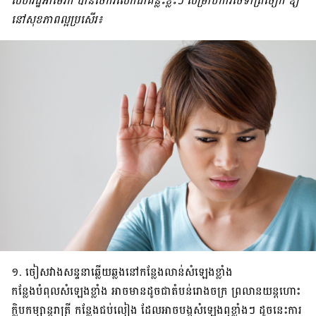
សហរដ្ឋអាមេរិក​ បាន​ចែក​រំលែក​ជា​គន្លឹះ​ខ្លះ​ៗ សម្រាប់​ការ​ថែ​ទាំ​ត្រចៀក ឱ្យ​
នៅ​សុខភាព​ល្អ​​​ប្រសើរ​៖
១. ចៀស​វាង​​សន្ទនា​ឆ្លើយ​ឆ្លង​នៅ​កន្លែង​​​លាន់​សំឡេង​ខ្លាំង​
កន្លែង​បំពុល​សំឡេង​ខ្លាំង​ អាច​មាន​ដូច​ជា​តំបន់​រោង​ចក្រ ព្រលាន​យន្ត​ហោះ
ក្លិប​​កម្សាន្ត​រាត្រី កន្លែង​ជប់​លៀង ដែល​អាច​បង្ក​សំឡេង​ឮ​ខ្លាំង​ៗ ដូច​នេះ​​ការ​