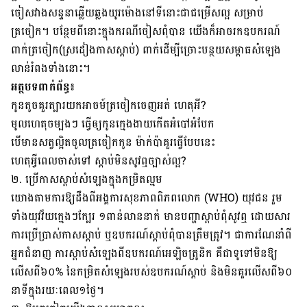
ចៀស​វាង​សន្ទនា​ឆ្លើយ​ឆ្លង​​​យូរ​ម៉ោង​នៅ​ទី​នោះ​ជា​ជម្រើស​ល្អ សម្រាប់​
ត្រចៀក។ បន្ថែម​ពី​​នោះ​ក្នុង​ករណី​ចៀស​ពុំ​បាន យើង​ក៏​អាច​រក​​ឧបករណ៍​
ពាក់​ត្រចៀក​(ស្រដៀង​កាស​ស្តាប់) ពាក់​ដើម្បី​ច្រោះ​បន្ថយ​សម្ពាធ​សំឡេង​
លាន់​រំពង​ទាំង​នោះ​។
អត្ថបទពាក់ព័ន្ធ៖
កូនតូចគួរត្បារយកអាចម៍ត្រចៀកចេញអត់ ហេតុអី?
មូលហេតុចម្បងៗ ធ្វើឲ្យកូនក្មេងងាយកើតអំបៅអំបែក
បើមានសត្វល្អិតចូលត្រចៀកកូន ម៉ាក់ប៉ាគួរធ្វើបែបនេះ
ហេតុអ្វីពេលចាស់ទៅ ស្ដាប់មិនសូវឮច្បាស់ល្អ?
២. ប្រើ​​​​កាស​​ស្តាប់​​​សំឡេង​ក្នុង​កម្រិត​ល្មម
យោង​តាម​ការ​ឱ្យ​ដឹង​ពី​អង្គការ​សុខភាព​ពិភព​លោក (WHO) យុវជន រួម​
ទាំង​​យុវវ័យ​ក្មេង​ៗ​​​ក្បែរ ១ពាន់លាន​​នាក់ មាន​បញ្ហា​ស្តាប់​ពុំ​​សូវ​ឮ​ ដោយ​សារ​
ការ​ប្រើ​ប្រាស់​កាស​ស្តាប់ ឬ​ឧបករណ៍​​ស្តាប់​ពុំ​បាន​ត្រឹម​ត្រូវ​។ ជា​ការ​ណែ​នាំ​ពី​
អ្នក​ជំនាញ ការ​ស្តាប់​សំឡេង​ពី​​ឧបករណ៍​អេឡិច​ត្រូនិក​ គឺ​ជា​ទូ​ទៅ​មិន​ឱ្យ​
លើស​ពី​៦០​% នៃ​​កម្រិត​សំឡេង​របស់​​ឧបករណ៍​ស្តាប់​ និង​មិន​គួរ​លើស​ពី​៦០​
នាទី​​ក្នុង​​រយៈ​ពេល​១​ថ្ងៃ​។