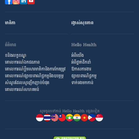
មាតិកា
រង្វាស់​សុខភាព
ព័ត៌មាន
Hello Health
ខនិងលក្ខខណ្ឌ
អំពីយើង
គោលការណ៍ឯកជនភាព
អំពី​ថ្នាក់ដឹកនាំ
គោលការណ៍​ខ្លឹម​សារ​មាតិកា​និង​ការ​កែតម្រូវ
ឱកាស​ការងារ
គោលការណ៍ផ្សាយពាណិជ្ជកម្មនិងឧបត្ថម្ភ
ផ្សាយពាណិជ្ជកម្ម
សំណួរ​ដែល​សួរ​ញឹកញាប់​បំផុត
ទាក់ទងមកកាន់
គោលការណ៍​សហគមន៍
សូមចូល​ទៅកាន់ Hello Health ផ្សេង​ទៀត