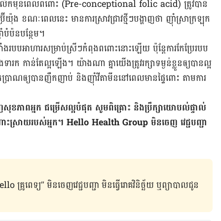
ូលីកមុន​ពេល​ពពោះ (Pre-conceptional folic acid) ត្រូវ​បាន​
ំប្រ៊ីយ៉ុង ខណៈ​ពេល​នេះ មាន​​ការ​ស្រាវ​ជ្រាវ​ថ្មី​ៗ​បង្ហាញ​ថា ​ញ៉ាំ​ស្រា​ក្រឡុក​
នាំ​បំប៉ន​បន្ថែម។
កំបាំង​​របប​អាហារសម្រាប់​ស្រីៗ​កំពុង​ពពោះ​នោះ​ឡើយ ប៉ុន្តែ​ការ​កែ​ប្រែ​របប​
ារក កាន់​តែ​ល្អ​ឡើង។ យ៉ាង​ណា គ្នា​យើង​ត្រូវ​រក្សា​ទម្ងន់​ខ្លួន​ឲ្យ​បាន​ល្អ
ប្រាណ​ឲ្យ​បាន​ញឹក​ញាប់ និង​ញ៉ាំ​វីតាមីន​នៅ​ពេល​មាន​ផ្ទៃ​ពោះ ​តាមការ​
ញ​សុខ​ភាព​អ្នក ជម្រើស​ល្អ​បំផុត សូម​ពិគ្រោះ និង​ប្រឹក្សា​យោបល់​ផ្ទាល់​
ី​ដំណោះ​ស្រាយ​របស់​អ្នក។ Hello Health Group មិនចេញ វេជ្ជបញ្ជា
ូពេទ្យ” មិន​ចេញ​វេជ្ជបញ្ជា មិន​ធ្វើ​រោគវិនិច្ឆ័យ ឬ​ព្យាបាល​ជូន​