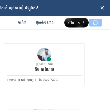
ាន់ សុខភាពខ្ញុំ ឥឡូវនេះ!
មាតិកា
រង្វាស់​សុខភាព
ត្រួតពិនិត្យដោយ
គឹម កាណែល
អត្ថបទ​ដោយ
ចាន់ សុខឡាង
·
កែ 29/07/2019