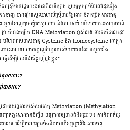
ែក​ស្រ្តី​មាន​ផ្ទៃ​ពោះ​ជន​ជាតិ​ជា​ពីរ​ក្រុម មួយ​ក្រុម​គ្រប់​ខែ​នៅ​រដូវ​ភ្លៀង
នក​ជំនាញ​ បាន​ធ្វើ​តេស្ត​ឈាម​លើ​ស្ត្រី​មាន​ផ្ទៃ​ពោះ និង​កម្រិត​សារ​ធាតុ​
ើត​ អ្នក​ជំនាញ​បាន​ធ្វើ​តេស្ត​ឈាម និង​គល់​សក់​ លើទារក​​មាន​អាយុ​ចាប់ពី
្សា ​គឺ​មាន​កម្រិត ​DNA Methylation ខ្ពស់​ជាង​ ទារក​កើត​នៅ​រដូវ​
ចិញ្ចឹម។ បរិមាណ​សមាស​ធាតុ Cysteine និង Homocysteine នៅ​ក្នុង​
ន​ផល​ប៉ះ​ពាល់​ដល់​ការ​បង្ហាញ​ហ្សែន​របស់​ទារកផងដែរ ជាមួយ​នឹង​
េ​ធ្វើ​ដើម្បី​វាស់​ពី​ជាតិ​ខ្លាញ់​ក្នុង​ខ្លួន។
រីៗកំពុងពពោះ?
ញ៉ាំ​បាន​អត់?
​វាយ​តម្លៃ​ដោយ​​យន្ត​ការរបស់​សារធាតុ ​Methylation (​Methylation
ា​កង្វះ​សារ​ធាតុ​ចិញ្ចឹម ​បណ្តាល​ឲ្យ​មាន​ជំងឺផ្សេងៗ។ ការ​កំណត់​នូវ​
​ជាង​គេ ដើម្បី​ការ​ពារ​ប្រឆាំង​នឹង​ភាព​មិន​ប្រក្រតី​នៃសារធាតុ