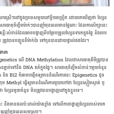
អាហារស្រីៗ​នៅ​ក្នុង​ប្រទេសមួយ​នៅ​ទ្វីប​អាហ្រ្វិក ដោយ​​រក​ឃើញ​ថា ​ហ្សែន​
រ​ធាតុ​ចិញ្ចឹម​ម៉ាក់ៗ​​បាន​ញ៉ាំ​មុន​ពេល​​មាន​ផ្ទៃ​ពោះ ដែល​ការ​សិក្សា​នេះ​
្លឹះ​សំខាន់​ដែលអាច​​បង្ហាញ​ពីបម្រែ​បម្រួល​​ហ្សែនទារក​ក្នុង​ផ្ទៃ និង​របប
​បាន​បញ្ជូន​ពី​ម៉ាក់​ប៉ា ​ទៅ​កូន​បាន​ដោយ​ផ្ទាល់ផងដែរ។
នទារក
Epigenetics លើ DNA Methylation ដែល​​ជា​សារ​ធាតុ​គីមី​ត្រូវ​បាន​
បាន​ភ្ជាប់​ទៅ​នឹង DNA គភ៌​ក្នុង​ផ្ទៃ។ សារ​ធាតុ​ចិញ្ចឹម​សំខាន់​ៗ​មួយ​ចំនួន ​
6 និង B12 ក៏​អាច​បង្កើត​ឲ្យ​មាន​ដំណើរ​ការ​នេះ​ Epigenetics ដូច​
​ក្រុម Methyl ធ្វើ​ឲ្យមាន​ដំណើរ​ការ​មួយ​ហៅ​ថា ​ហ្សែនស្ងៀម​ស្ងាត់ ឬ
​មួយ​ចំនួន​ មិន​ត្រូវ​បាន​បង្ហាញ​នៅ​ក្នុង​ខ្លួន​ទេ។
ោះ ​នឹង​មាន​ផល​ប៉ះ​ពាល់​យ៉ាង​ខ្លាំង ​ទៅ​លើ​ការ​បង្ហាញ​​​ហ្សែន​របស់​ទារក
​គួរ​ញ៉ាំ​ក្នុង​ពេល​សម​ស្រប។