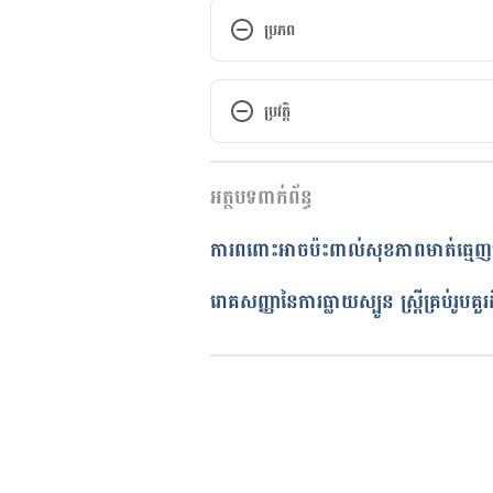
ប្រភព
What a Woman Eats Before Conc
DNA. 
http://www.healthline.c
ប្រវត្តិ
affects-babys-genes-043014#1. 
កំណែ​ប្រែបច្ចុប្បន្ន
អត្ថបទពាក់ព័ន្ធ
29/07/2019
Mother’s diet affects the ‘silenci
អត្ថបទ​ដោយ 
ចាន់ សុខឡាង
ការពពោះអាចប៉ះពាល់សុខភាពមាត់ធ្មេញម
genes. 
https://www.sciencedail
ត្រួតពិនិត្យដោយ
គឹម កាណែល
March 01, 2017.
បច្ចុប្បន្នភាពដោយ៖ 
Solika
រោគសញ្ញានៃការធ្លាយស្បូន ស្រ្តីគ្រប់រូបគួរ