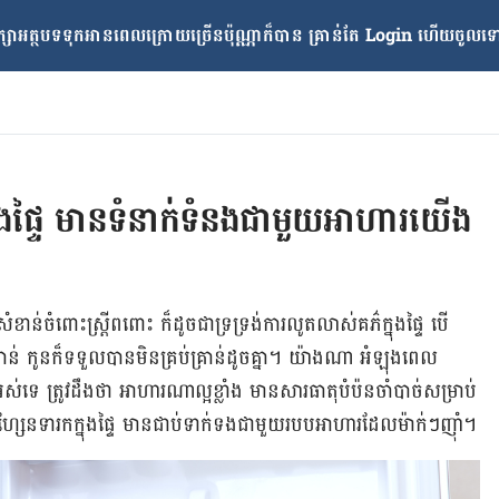
្សាអត្ថបទទុកអានពេលក្រោយ​ច្រើនប៉ុណ្ណាក៏បាន គ្រាន់តែ​ Login ហើយចូលទៅក
្នុងផ្ទៃ មានទំនាក់ទំនងជាមួយអាហារយើង
​ចំពោះ​ស្រី្ត​ពពោះ ក៏​ដូច​ជា​ទ្រទ្រង់​ការ​លូត​លាស់​គភ៌​ក្នុង​ផ្ទៃ បើ​
គ្រាន់ កូនក៏​ទទួល​បាន​មិន​គ្រប់​គ្រាន់​ដូច​គ្នា។ យ៉ាងណា ​អំឡុងពេល
់​ទេ ត្រូវ​ដឹង​ថា អាហារណា​ល្អ​ខ្លាំង​ មាន​សារធាតុ​បំប៉ន​ចាំបាច់​សម្រាប់​
្សែន​ទារក​ក្នុង​ផ្ទៃ មាន​ជាប់​ទាក់​ទង​ជា​មួយ​របប​អាហារ​ដែលម៉ាក់ៗញ៉ាំ។