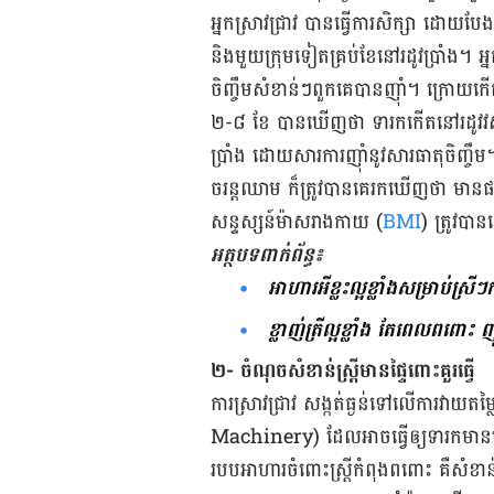
អ្នក​ស្រាវ​ជ្រាវ​ បាន​ធ្វើ​ការ​សិក្សា​ ដោយ​បែង​ច
និង​មួយ​ក្រុម​ទៀត​គ្រប់​ខែ​នៅ​រដូវ​ប្រាំង។ អ្
ចិញ្ចឹម​សំខាន់​ៗ​ពួក​គេ​បាន​ញ៉ាំ។ ក្រោយ​ក
២-៨ ខែ បាន​ឃើញ​ថា​ ទារក​កើត​នៅ​រដូវ​វស
ប្រាំង ​ដោយ​សារ​ការ​ញ៉ាំ​នូវ​សារធាតុ​
ចរន្ត​ឈាម​ ក៏​ត្រូវ​បាន​គេ​រក​ឃើញ​ថា​ មា
សន្ទស្សន៍​ម៉ាស​រាង​កាយ (
BMI
) ​ត្រូវ​បាន​គ
អត្ថបទ​ពាក់ព័ន្ធ៖
អាហារអីខ្លះ​ល្អ​ខ្លាំង​សម្រាប់​ស្
ខ្លាញ់​ត្រី​ល្អ​ខ្លាំង តែ​ពេល​ពពោះ​ 
២- ចំណុច​សំខាន់​ស្រី្តមានផ្ទៃពោះគួរធ្វើ
ការ​ស្រាវ​ជ្រាវ​ ​សង្កត់​ធ្ងន់​ទៅ​លើការ
Machinery) ដែល​អាច​ធ្វើ​ឲ្យ​ទារក​មាន​បញ្ហ
របប​អាហារ​ចំពោះ​ស្ត្រី​កំពុង​ពពោះ ​គឺ​សំខាន់