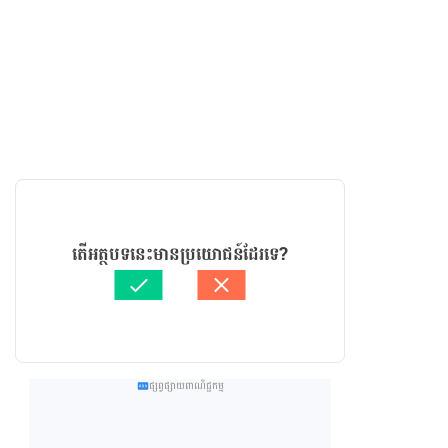
តើអត្ថបទនេះមានប្រយោជន៍ដែរទេ?
ផ្សព្វផ្សាយពាណិជ្ជកម្ម