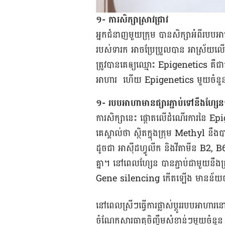
១- ការសិក្សា​ស្រាវជ្រាវ
អ្នក​ជំនាញ​មួយ​ក្រុម​ បាន​សិក្សា​អំពី​របប​
របស់​ទារក ​អាច​ប្រែ​ប្រួល​បាន​ អាស្រ័យ​លើ​សា
ត្រូវ​បាន​គេ​ឲ្យ​ឈ្មោះ Epigenetics គឺ​ជា​គន
អាហារ ហើយ Epigenetics មួយ​ចំនួន​ ត្រូវ
១- របបអាហាមានផ្សារភ្ជាប់ទៅនឹងហ្សែ
ការ​សិក្សា​នេះ​ ផ្តោត​លើ​ដំណើរ​ការ​នៃ 
គេ​ស្គាល់​ថា ស្ថិត​ក្នុង​​ក្រុម Methyl នឹង​​
ដូច​ជា អាស៊ីដ​ហ្វូលីក និង​វីតាមីន B2, B
គ្នា។ នៅ​ពេល​​ហ្សែន ​បាន​ភ្ជាប់​ជាមួយ​នឹង
Gene silencing កើត​ឡើង មាន​ន័យ​ថា ហ្សែន
នៅ​ពេលស្រីៗធ្វើ​ការ​ផ្លាស់​ប្តូរ​របប​អាហារ​ន
ចំណែក​សារ​ធាតុ​ចិញ្ចឹម​សំខាន់​ៗ​មួយ​ចំនួន 