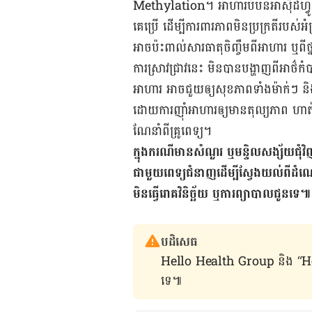
Methylation។ អាហារ​បំប៉ន​អាស៊ីដហ្វ
គេ​ប្រើ​ ដើម្បី​ការ​ពារ​ភាព​មិន​ប្រក្រតី​របស់​អ
អាច​ប៉ះពាល់​សារ​ធាតុ​ចិញ្ចឹម​ពី​អាហារ ឬ​ពី​ថ្
ការ​ស្រាវ​ជ្រាវ​នេះ​ មិន​បាន​បង្ហាញ​ពី​អាថ៌​
អាហារ ​អាច​ជួយ​ឲ្យ​សុខ​ភាព​ទាំង​ម៉ាក់ៗ និង​ទ
ដោយ​ការ​ញ៉ាំ​អាហារ​ឲ្យ​មាន​តុល្យភាព ហាត់​
ណែនាំ​ពីគ្រូពេទ្យ។
ក្នុង​ករណី​មាន​សំណួរ ឬ​មន្ទិល​សង្ស័យ​ជុំវិ
ជា​មួយ​ពេទ្យ​ជំនាញ​ដើម្បី​ស្វែង​យល់​ព
មិនធ្វើរោគវិនិច្ឆ័យ ឬការព្យាបាលជូនទេ៕
បដិសេធ
Hello Health Group និង “Hello គ្រ
ទេ៕