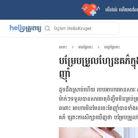
បើរវល់ ហើយចង់​រក
ពពោះ
មានផ្ទៃពោះ
បញ្ហាផ្ទៃពោះ
បម្រែបម្រួលហ្សែនគភ៌ក
ញ៉ាំ
ដូច​ដឹង​ស្រាប់​ហើយ​ របបអាហារ​មាន​សារៈសំខាន់
ម៉ាក់ៗ​ទទួល​បាន​សារធាតុ​ចិញ្ចឹម​មិន​គ្រប់​
ពពោះ ​អាហារ​មិន​មែន​ចេះ​តែ​ញ៉ាំ​បាន​ទាំង​អស
គភ៌ ព្រោះ​ការ​សិក្សា​ឃើញថា បម្រែបម្រួល​ហ