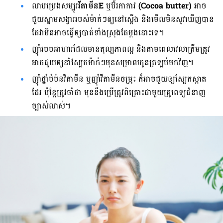
លាប​ប្រេង​សម្បូរ​
វីតាមីនE
ឬ​ប៊័រ​កាកាវ
(Cocoa butter)
អាច​
ជួយ​ស្នាម​សង្វារ​របស់​ម៉ាក់ៗ​ឲ្យ​នៅ​ស្ដើង និង​មើល​មិន​សូវ​ឃើញ​បាន
តែ​វា​មិន​អាច​ធ្វើ​ឲ្យ​បាត់​ទាំង​ស្រុង​តែ​ម្ដង​នោះ​ទេ។
ញ៉ាំ​របប​អាហារ​ដែល​មាន​តុល្យភាព​ល្អ និង​តាម​ពេល​វេលា​ត្រឹមត្រូវ
អាច​ជួយ​ឲ្យ​នាំ​ស្បែក​ម៉ាក់​ៗ​មុន​សម្រាល​កូន​ត្រឡប់​មក​វិញ។
ញ៉ាំ​ថ្នាំ​បំប៉ន​វីតាមីន ឬ​ញ៉ាំ​វីតាមីន​ចម្រុះ ក៏​អាច​ជួយ​ឲ្យ​ស្បែក​ស្អាត​
ដែរ ប៉ុន្តែ​ត្រូវ​ចាំ​ថា មុន​នឹង​ប្រើ​ត្រូវ​ពិគ្រោះ​ជាមួយ​គ្រូពេទ្យ​ជំនាញ​
ច្បាស់​លាស់។