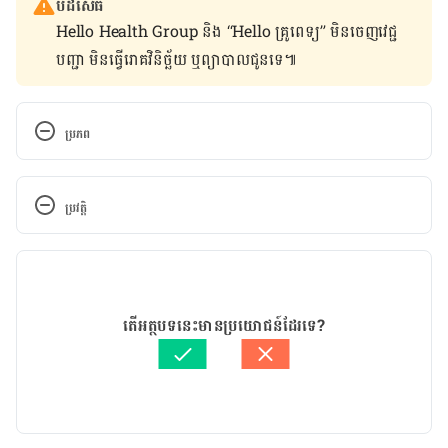
បដិសេធ
Hello Health Group និង “Hello គ្រូពេទ្យ” មិន​ចេញ​វេជ្ជ
បញ្ជា មិន​ធ្វើ​រោគវិនិច្ឆ័យ ឬ​ព្យាបាល​ជូន​ទេ៕
ប្រភព
https://parenting.firstcry.com/articles/skin-care-
after-delivery/
ប្រវត្តិ
កំណែ​ប្រែបច្ចុប្បន្ន
19/05/2021
អត្ថបទ​ដោយ 
នាង សុខុមដាលីញ៉ា
តើអត្ថបទនេះមានប្រយោជន៍ដែរទេ?
ត្រួតពិនិត្យដោយ 
វេជ្ជ. ចាន់ ស៊ីណេត
បច្ចុប្បន្នភាពដោយ៖ 
ដេត ធន្នី