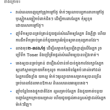
ខាង​ក្រោម៖
រាល់​ពេល​ចេញ​ក្រៅ​ត្រូវ​កម្ដៅ​ថ្ងៃ ម៉ាក់​ៗ​គួរ​លាប​ឡេ​ការពារ​កម្ដៅ​ថ្ងៃ
ឬ​ស្លៀក​សម្លៀកបំពាក់​ជិត​ៗ ដើម្បី​ការពារ​ស្បែក កុំ​ឲ្យ​ខូច​
ដោយសារ​កម្ដៅ​ថ្ងៃ។
ញ៉ាំ​ទឹក​ឲ្យ​បាន​គ្រប់​គ្រាន់​ជួយ​ផ្ដល់​សំណើម​ឲ្យ​ស្បែក និង​ភ្លឺ​ថ្លា ហើយ​
ការ​ផឹក​ទឹក​គ្រាប់​គ្រាន់​ក៏​ជួយ​រក្សា​អ័រម៉ូន​ឲ្យ​មាន​តុល្យភាព​ដែរ។
លាង​មុខ
២-៣ដង/ថ្ងៃ
ដើម្បី​សម្អាត​កុំ​ឲ្យ​ឡើង​ខ្លាញ់​លើ​ស្បែក រួច​
ប្រើ​ទឹក​ Toner និង​ប្រើ​គ្រីម​ផ្ដល់​សំណើម​ឲ្យ​បាន​ទៀង​ទាត់។
គេង​ឲ្យ​បាន​គ្រប់​គ្រាន់ ជា​រឿង​សំខាន់​ចាំ​បាច់​ក្នុង​ការ​ថែ​រក្សា​ស្បែក​
ឲ្យ​នៅ​ស្អាត​ក្រោយ​កើត​កូន​រួច ការ​គេង​មិន​ឆ្អែត​ប៉ះពាល់​ទៅ​ដល់​
ស្បែក​យើង​ខ្លាំង យក​ល្អ ម៉ាក់​ៗ​គួរ​ព្យាយាម​សម្រាក​ឲ្យ​បាន​ច្រើន
គ្រប់​ពេល​ដែល​មាន​ឱកាស ពិសេស​ពេល​អា​អូន​គេង។
ញ៉ាំ​បន្លែ​បៃតង​ផ្ទុក​ជាតិ​ដែក ល្អ​សម្រាប់​ស្បែក និង​ជួយ​កាត់​បន្ថយ​
បញ្ហា​ស្បែក​ក្រោយ​សម្រាល ហើយ​ជួយ​ផ្ដល់​ភាព​ស្រស់​ថ្លា​ដល់​ស្បែក​
ម៉ាក់​ៗ​វិញ​។