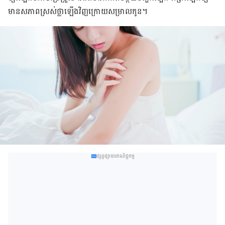
មាន​សភាព​ស្រស់​ថ្លា​ឡើង​វិញ​ក្រោយ​សម្រាល​កូន។
ផ្សព្វផ្សាយពាណិជ្ជកម្ម