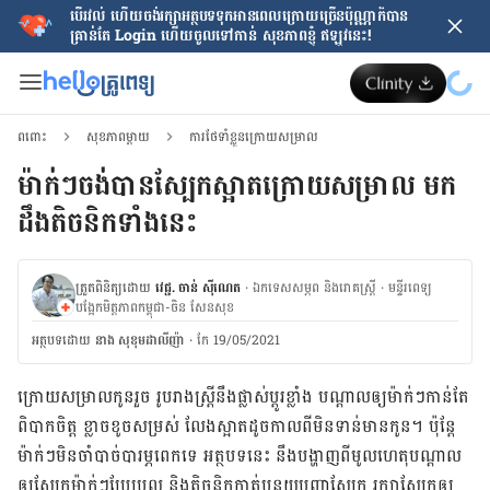
បើរវល់ ហើយចង់​រក្សាអត្ថបទទុកអានពេលក្រោយ​ច្រើនប៉ុណ្ណាក៏បាន
គ្រាន់តែ​ Login ហើយចូលទៅកាន់ សុខភាពខ្ញុំ ឥឡូវនេះ!
ពពោះ
សុខភាពម្ដាយ
ការថែទាំខ្លួនក្រោយសម្រាល
ម៉ាក់ៗចង់បានស្បែកស្អាតក្រោយសម្រាល មក
ដឹងតិចនិកទាំងនេះ
ត្រួតពិនិត្យដោយ
វេជ្ជ. ចាន់ ស៊ីណេត
·
ឯកទេសសម្ភព និងរោគស្ត្រី
·
ម​ន្ទីរពេទ្យ
បង្អែកមិត្តភាពកម្ពុជា-ចិន សែនសុខ
អត្ថបទ​ដោយ
នាង សុខុមដាលីញ៉ា
·
កែ 19/05/2021
ក្រោយ​សម្រាល​កូន​រួច រូប​រាង​ស្ត្រី​នឹង​ផ្លាស់​ប្ដូរ​ខ្លាំង បណ្ដាល​ឲ្យ​ម៉ាក់ៗ​កាន់​តែ​
ពិបាក​ចិត្ត ខ្លាច​ខូច​សម្រស់ លែង​ស្អាត​ដូច​កាល​ពី​មិន​ទាន់​មាន​កូន។ ប៉ុន្តែ
ម៉ាក់​ៗ​មិន​ចាំ​បាច់​បារម្ភ​ពេក​ទេ អត្ថបទ​នេះ នឹង​បង្ហាញ​ពី​មូល​ហេតុ​បណ្ដាល​
ឲ្យ​ស្បែក​ម៉ាក់​ៗ​ប្រែប្រួល និង​តិចនិក​កាត់បន្ថយ​បញ្ហា​ស្បែក រក្សា​ស្បែក​ឲ្យ​