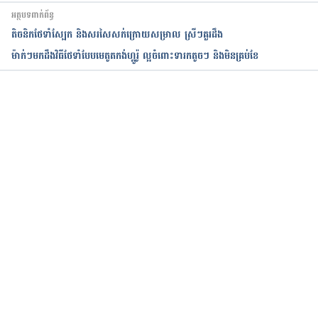
អត្ថបទពាក់ព័ន្ធ
តិចនិក​ថែទាំ​ស្បែក​ និង​សរសៃ​សក់​ក្រោយសម្រាល ស្រីៗ​គួរ​ដឹង​​​​​​​​​​​​​​​​​​​​​​​​​​​​​​​​​
ម៉ាក់ៗមកដឹងវិធីថែទាំបែបមេតូតកង់ហ្គូរ៉ូ ល្អចំពោះទារកតូចៗ និងមិនគ្រប់ខែ
កំពុងដំណើរការ...