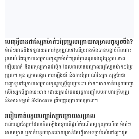
ហេតុ​អ្វី​បាន​ជា​ស្បែក​ម៉ាក់​ៗ​ប្រែ​ប្រួល​ក្រោយ​សម្រាល​កូន​រួច​ចឹង?
ម៉ាក់​ៗ​អាច​នឹង​ទទួល​យក​ការ​ប្រែ​ប្រួល​ទៅ​លើ​រូប​រាង​មិន​បាន​បន្ទាប់​ពី​ពពោះ​
រួច​រាល់ តែ​ក្រោយ​សម្រាល​កូន​រួច​ម៉ាក់​ៗ​គ្រប់​រូប​ទទួល​រង​នូវ​ស្ត្រេស ភាព​
នឿយហត់ និង​អតុល្យភាព​អ័រម៉ូន ដែល​ជា​ហេតុ​បណ្ដាល​ឲ្យ​ស្បែក​ម៉ាក់​ៗ​ប្រែ​
ប្រួល។ មុន ស្នាម​សង្វារ ការ​ឡើង​ជាំ និង​ការ​ប្រែ​ពណ៌​ស្បែក សុទ្ធ​តែ​ជា​
បញ្ហា​ទូទៅ​ក្រោយ​សម្រាល​កូន​រួច​ស្ត្រី​ជួប​ប្រទះ។ ម៉ាក់​ៗ​អាច​​កាត់​បន្ថយ​បញ្ហា​
លើ​ស្បែក​ប៉ុន្មាន​នេះ​បាន ដោយ​គ្រាន់​តែ​អនុវត្ត​ការ​ញ៉ាំ​របប​អាហារ​ត្រឹម​ត្រូវ
និង​មាន​ទម្លាប់ ​Skincare ត្រឹម​ត្រូវ​ក្រោយ​សម្រាល។
របៀប​កាត់​បន្ថយ​បញ្ហា​ស្បែក​ក្រោយ​សម្រាល
រាល់​បញ្ហា​ស្បែក​ដែល​កើត​ឡើង​បន្ទាប់​ពី​ផ្ដល់​កំណើត​ឲ្យ​កូន​រួច​ហើយ ម៉ាក់​ៗ​
អាច​កម្ចាត់ ឬ​កាត់​បន្ថយ​បាន​ដោយ​គ្រាន់​តែ​ធ្វើ​តាម​ទម្លាប់​រស់​នៅ​ល្អ​ៗ​ដូច​