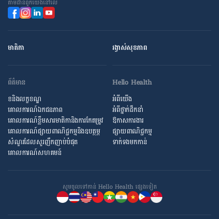
តាម​ដាន​ពួក​យើង​នៅ​លើ
មាតិកា
រង្វាស់​សុខភាព
ព័ត៌មាន
Hello Health
ខនិងលក្ខខណ្ឌ
អំពីយើង
គោលការណ៍ឯកជនភាព
អំពី​ថ្នាក់ដឹកនាំ
គោលការណ៍​ខ្លឹម​សារ​មាតិកា​និង​ការ​កែតម្រូវ
ឱកាស​ការងារ
គោលការណ៍ផ្សាយពាណិជ្ជកម្មនិងឧបត្ថម្ភ
ផ្សាយពាណិជ្ជកម្ម
សំណួរ​ដែល​សួរ​ញឹកញាប់​បំផុត
ទាក់ទងមកកាន់
គោលការណ៍​សហគមន៍
សូមចូល​ទៅកាន់ Hello Health ផ្សេង​ទៀត