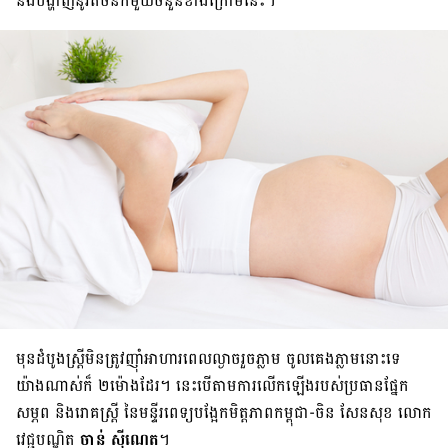
នឹង​បង្ហាញ​នូវ​តិចនិក​មួយ​ចំនួន​ខាង​ក្រោម​នេះ។
មុន​ដំបូង​ស្ត្រីមិន​ត្រូវ​ញ៉ាំ​អាហារ​ពេល​ល្ងាច​រួច​ភ្លាម ចូល​គេង​ភ្លាម​នោះ​ទេ
យ៉ាង​ណាស់​ក៏ ២ម៉ោង​ដែរ។ នេះ​បើ​តាម​ការ​លើក​ឡើង​របស់​ប្រធាន​ផ្នែក​
សម្ភព និង​រោគ​ស្ត្រី នៃ​មន្ទីរពេទ្យ​បង្អែក​មិត្តភាព​កម្ពុជា-ចិន សែនសុខ លោក
វេជ្ជបណ្ឌិត
ចាន់ ស៊ីណេត
។