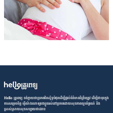
Hello គ្រូពេទ្យ ​ចង់​ក្លាយ​ជា​ប្រភព​ជិតស្និទ្ធបំផុតដើម្បី​ផ្ដល់​ព័ត៌មាន​ដ៏​ត្រឹមត្រូវ​ ដើម្បី​ជា​ទុន​ក្នុង​
ការ​សម្រេច​ចិត្ត ធ្វើ​យ៉ាង​ណា​ឲ្យ​បងប្អូន​រស់នៅ​ប្រកប​ដោយ​សុខភាព​ល្អ​បរិបូរណ៍ និង​
ស្រស់ស្រាយ​សុខសប្បាយ​ជា​ដរាប