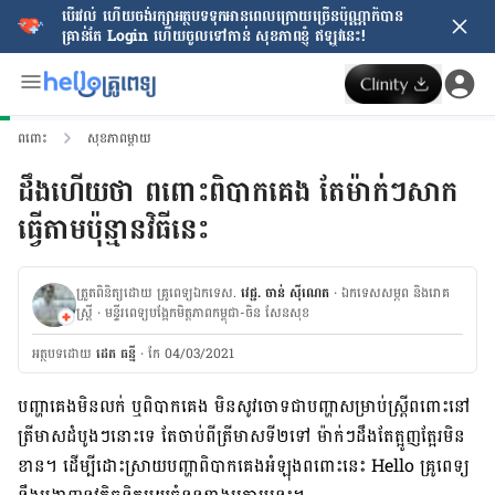
បើរវល់ ហើយចង់​រក្សាអត្ថបទទុកអានពេលក្រោយ​ច្រើនប៉ុណ្ណាក៏បាន
គ្រាន់តែ​ Login ហើយចូលទៅកាន់ សុខភាពខ្ញុំ ឥឡូវនេះ!
ពពោះ
សុខភាពម្ដាយ
ដឹងហើយថា ពពោះពិបាកគេង តែម៉ាក់ៗសាក
ធ្វើតាមប៉ុន្មានវិធីនេះ
ត្រួតពិនិត្យដោយ គ្រូពេទ្យឯកទេស.
វេជ្ជ. ចាន់ ស៊ីណេត
· ឯកទេសសម្ភព និងរោគ
ស្ត្រី
· ម​ន្ទីរពេទ្យបង្អែកមិត្តភាពកម្ពុជា-ចិន សែនសុខ
អត្ថបទ​ដោយ
ដេត ធន្នី
·
កែ 04/03/2021
បញ្ហា​គេង​មិន​លក់ ឬ​ពិបាក​គេង មិន​សូវ​ចោទ​ជា​បញ្ហា​សម្រាប់​ស្ត្រី
ពពោះ​
នៅ​
ត្រីមាស​ដំបូងៗ​នោះ​ទេ តែ​ចាប់​ពី​ត្រីមាស​ទី២​ទៅ ម៉ាក់ៗ​ដឹង​តែ​ត្អូញ​ត្អែរ​មិន​
ខាន។ ដើម្បី​ដោះស្រាយ​បញ្ហា​ពិបាក​គេង​អំឡុង​ពពោះ​នេះ Hello គ្រូពេទ្យ​