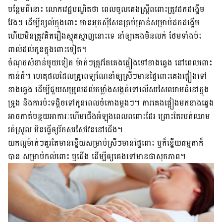
បន្ថែម​ពី​នោះ លោក​វេជ្ជបណ្ឌិត​ថា ពេល​ចូល​គេង​ស្រ្តី​ពពោះត្រូវ​ដក​ដង្ហើម​
វែងៗ ដើម្បី​ខ្យល់​ក្នុង​ពោះ មាន​អុកស៊ីសែន​គ្រប់​គ្រាន់​សម្រាប់​ដក​ដង្ហើម
ហើយ​មិន​ត្រូវ​គិត​រឿង​ស្មុគស្មាញ​នោះ​ទេ នាំ​ឲ្យ​គេង​មិន​លក់ ថែម​ទាំង​ប៉ះ
ពាល់​ដល់​កូន​ក្នុង​ពោះ​ទៀត។
ចំណុច​សំខាន់​មួយ​ទៀត ម៉ាក់ៗ​ត្រូវ​តែ​គេង​ផ្អៀង​ទៅ​ខាង​ឆ្វេង នៅ​ពេល​ពោះ​
កាន់​ធំ។ ហេតុ​ផល​ដែល​គ្រូពេទ្យ​ណែនាំ​ឲ្យ​ស្រីៗ​មាន​ផ្ទៃពោះ​គេង​ផ្អៀង​ទៅ​
ខាង​ឆ្វេង ដើម្បី​ជួយ​សម្រួល​ដល់​កម្លាំង​សង្កត់​ទៅ​លើ​សរសៃ​ឈាម​ធំ​នៅ​ក្នុង​
ទ្រូង និង​ការ​ប៉ះ​ទង្គិច​ទៅ​កូន​ពេល​ចំកោង​ម្តងៗ។ ការ​គេង​ផ្អៀង​មក​ខាង​ឆ្វេង​
អាច​កាត់​បន្ថយ​អាការៈ​ហើម​ជើង​អំឡុង​ពេល​ពពោះ​ដែរ ព្រោះ​តែ​របត់​ឈាម​
រត់​ស្រួល មិន​ធ្វើ​ឲ្យ​រីក​សរសៃ​វែន​នៅ​ជើង។
យក​ល្អ​ម៉ាក់ៗ​គួរ​តែ​មាន​ខ្នើយ​សម្រាប់​ស្រីៗ​មាន​ផ្ទៃពោះ ឬ​ក៏​ខ្នើយ​ធម្មតា​ក៏​
បាន សម្រាប់​កល់​ពោះ ឬ​ជើង ដើម្បី​ឲ្យ​គេង​ទៅ​មាន​ផាសុកភាព។