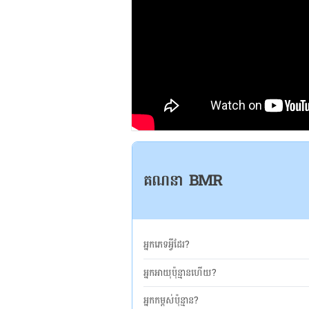
គណនា BMR
អ្នកភេទអ្វីដែរ?
អ្នកអាយុប៉ុន្មានហើយ?
អ្នកកម្ពស់ប៉ុន្មាន?