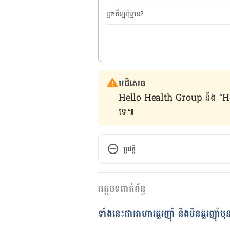
អ្នកគីឡូប៉ុន្មាន?
បដិសេធ
Hello Health Group និង “Hello គ្រ
ទេ៕
ប្រវត្តិ
កំណែ​ប្រែបច្ចុប្បន្ន
អត្ថបទពាក់ព័ន្ធ
20/06/2022
អត្ថបទ​ដោយ 
ចាន់ វុត្ថា
ទាំងនេះជា​អាហារគួរញ៉ាំ និងមិនគួរញ៉ា
ត្រួតពិនិត្យដោយ
ជីព ចិត្ត