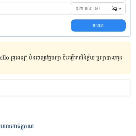
kg
គណនា
ូពេទ្យ” មិន​ចេញ​វេជ្ជបញ្ជា មិន​ធ្វើ​រោគវិនិច្ឆ័យ ឬ​ព្យាបាល​ជូន​
ំមុនពេលហាត់ប្រាណ