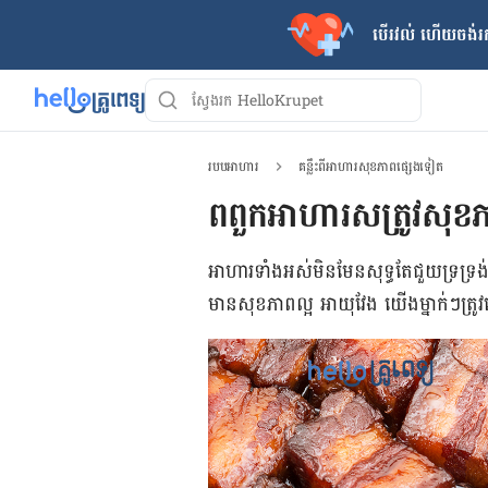
បើរវល់ ហើយចង់​រក
របបអាហារ
គន្លឹះពីអាហារសុខភាពផ្សេងទៀត
ពពួកអាហារសត្រូវសុខភ
អាហារ​ទាំងអស់​មិនមែន​សុទ្ធ​តែ​ជួយ​ទ្រទ្រ
មាន​សុខភាព​ល្អ អាយុវែង យើង​ម្នាក់ៗ​ត្រូវ​ច