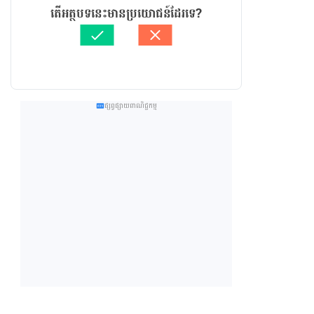
តើអត្ថបទនេះមានប្រយោជន៍ដែរទេ?
ផ្សព្វផ្សាយពាណិជ្ជកម្ម