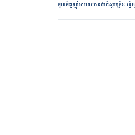
បច្ចុប្បន្នភាពដោយ៖ 
ចាន់ វុត្ថា
ចូលចិត្តញ៉ាំអាហារមានជាតិស្ករច្រើន ធ្វើឲ្