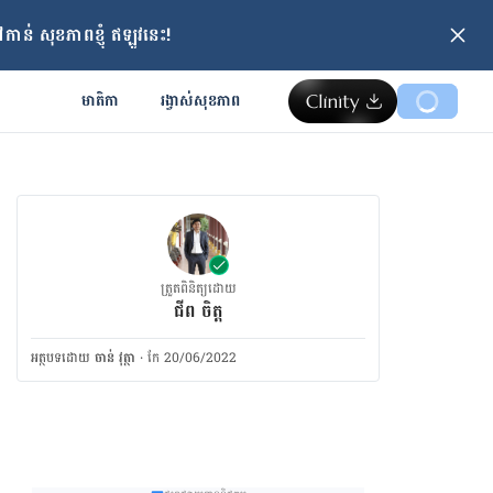
ាន់ សុខភាពខ្ញុំ ឥឡូវនេះ!
មាតិកា
រង្វាស់​សុខភាព
ត្រួតពិនិត្យដោយ
ជីព ចិត្ត
អត្ថបទ​ដោយ
ចាន់ វុត្ថា
·
កែ 20/06/2022