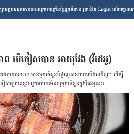
្សាអត្ថបទទុកអានពេលក្រោយ​ច្រើនប៉ុណ្ណាក៏បាន គ្រាន់តែ​ Login ហើយចូលទៅក
ាព បើចៀសបាន អាយុវែង (វីដេអូ)
ង់​រាងកាយ​នោះ​ទេ មាន​មួយ​ចំនួន​បំផ្លាញ​សុខភាព​យើង​ទៅ​វិញ។ ដើម្បី​
ៀស​ឲ្យ​បាន​នូវ​ពពួក​អាហារ​មិន​ល្អ​មួយ​ចំនួន​ក្នុងវីដេអូនេះ៖