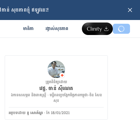
ាន់ សុខភាពខ្ញុំ ឥឡូវនេះ!
មាតិកា
រង្វាស់​សុខភាព
ត្រួតពិនិត្យដោយ
វេជ្ជ. ចាន់ ស៊ីណេត
ឯកទេសសម្ភព និងរោគស្ត្រី · ម​ន្ទីរពេទ្យបង្អែកមិត្តភាពកម្ពុជា-ចិន សែន
សុខ
អត្ថបទ​ដោយ
នូ សោភ័ណ្ឌ
·
កែ 18/01/2021