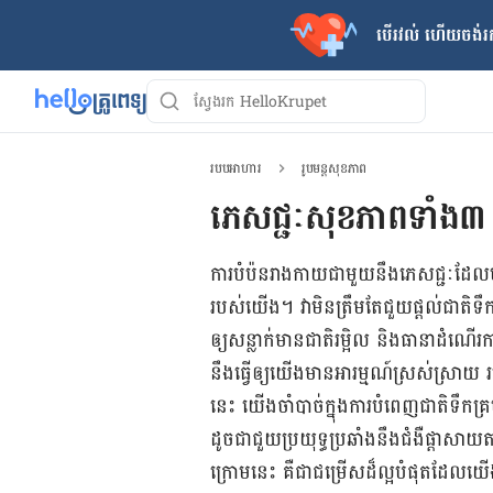
បើរវល់ ហើយចង់​រក
របបអាហារ
រូបមន្តសុខភាព
ភេសជ្ជៈ​សុខភាព​ទាំង​៣​ ជ
ការ​បំប៉ន​រាងកាយ​ជាមួយ​នឹង​ភេសជ្ជៈ​​ដែល​ម
របស់​យើង​​។ ​វា​មិន​ត្រឹមតែ​ជួយ​ផ្ដល់​ជាតិ​ទ
ឲ្យ​សន្លាក់​មាន​ជាតិ​រម្អិល​​ និង​ធានា​​ដំណើរការ
នឹង​ធ្វើ​ឲ្យ​យើង​មាន​អារម្មណ៍​ស្រស់ស្រាយ​ ​
នេះ​ ​យើង​ចាំបាច់​ក្នុង​ការ​បំពេញ​ជាតិ​ទឹក​គ្រប
ដូចជា​ជួយ​ប្រយុទ្ធ​ប្រឆាំង​នឹង​ជំងឺ​ផ្ដាសាយ
ក្រោម​នេះ​ គឺ​ជា​ជម្រើស​ដ៏​ល្អ​បំផុត​ដែល​យ