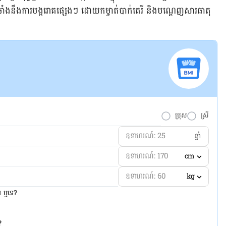
រឆាំង​នឹង​​​ការ​បង្ក​​រោគ​ផ្សេង​ៗ​ ​ដោយ​​​កម្ចាត់​បាក់តេរី​ និង​បណ្ដេញ​សារធាតុ​
​
ប្រុស
ស្រី
ឆ្នាំ
cm
kg
ែរ ឬទេ?
?