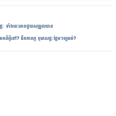
សជ្ជៈ ទាំងនេះអាចជួយសម្រួលបាន
ត
ពីអ្វីទៅ? ផឹកកាហ្វេ ឬភេសជ្ជៈផ្អែមៗល្អអត់?
កំពុងដំណើរការ...