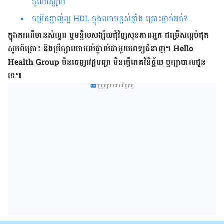
កូលេស្តេរ៉ូល
កម្រិត​ខ្លាញ់ល្អ HDL ក្នុង​ឈាម​ខ្ពស់ខ្លាំង គ្រោះ​ថ្នាក់​អត់?
ក្នុង​ករណី​មាន​សំណួរ ឬ​មន្ទិលសង្ស័យ​ជុំវិញ​សុខភាព​អ្នក ជម្រើស​ល្អ​បំផុត​
សូម​ពិគ្រោះ និង​ប្រឹក្សា​យោបល់​ផ្ទាល់​ជាមួយ​ពេទ្យ​ជំនាញ។
Hello
Health Group
មិន​ចេញ​វេជ្ជបញ្ជា មិន​ធ្វើ​រោគ​វិនិច្ឆ័យ ឬ​​ព្យាបាល​ជូន​
ទេ៕
ផ្សព្វផ្សាយពាណិជ្ជកម្ម