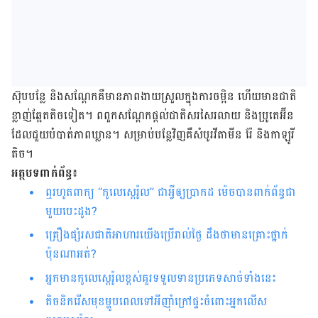
ស៊ុប​បន្លែ និងសណ្ដែក​គឺ​មាន​ភាព​ងាយស្រួល​ក្នុង​ការ​ចម្អិន​ ហើយ​មាន​ជាតិ​
ខ្លាញ់​ឆ្អែត​តិច​ទៀត។ ពពួក​សណ្ដែក​ផ្ដល់​ជាតិ​សរសៃ​រលាយ និង​ប្រូតេអ៊ីន​
ដែល​ជួយ​បំបាត់​ភាព​ឃ្លាន។ សម្រាប់​បន្លែ​វិញ​គឺ​សំបូរ​វីតាមីន រ៉ែ និង​កាឡូរី​
តិច។
អត្ថបទពាក់ព័ន្ធ៖
ឮ​រហូត​ពាក្យ “កូលេស្តេរ៉ូល” ​ជា​អ្វី​ឲ្យ​ប្រាកដ ម៉េចបាន​ពាក់ព័ន្ធ​ជា
មួយបេះដូង?
គ្រឿងផ្សំរសជាតិ​អាហារ​យើង​ប្រើ​រាល់​ថ្ងៃ ដឹង​ថាមាន​គ្រោះ​ថ្នាក់​
ប៉ុនណា​អត់?
អ្នក​មាន​កូលេស្តេរ៉ូលខ្ពស់គួរទទួលទានប្រភេទ​សាច់​ទាំងនេះ
តិចនិក​រើស​មុខម្ហូបពេលទៅអី​ញ៉ាំក្រៅផ្ទះ​ចំពោះអ្នក​លើស