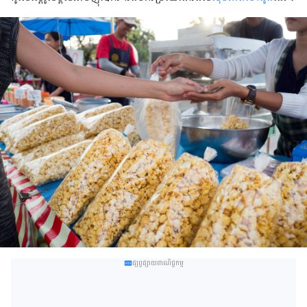
ផ្សព្វផ្សាយពាណិជ្ជកម្ម