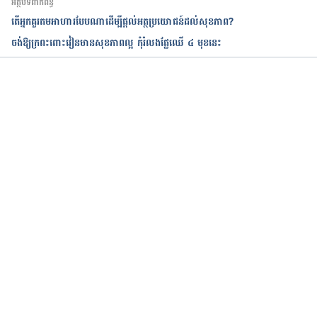
អត្ថបទពាក់ព័ន្ធ
តើអ្នកគួរតមអាហារបែបណាដើម្បីផ្តល់អត្ថប្រយោជន៍ដល់សុខភាព?
ចង់ឱ្យក្រពះពោះវៀនមានសុខភាពល្អ កុំរំលងផ្លែឈើ ៤ មុខនេះ
កំពុងដំណើរការ...