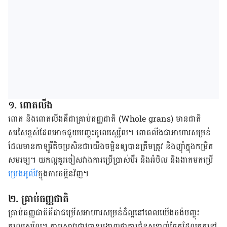
១
.
ពោតលីង
ពោត និង​ពោតលីង​គឺ​ជា​គ្រាប់ធញ្ញជាតិ
(Whole grans)
មាន​ជាតិ​
សរសៃ​ខ្ពស់​ដែល​អាច​ជួយ​បញ្ចុះ​កូលេស្តេរ៉ូល។ ពោតលីង​ជា​អាហារសម្រន់​
ដែល​មាន​កាឡូរី​តិច​ប្រសិនជា​យើង​ចម្អិន​ឲ្យ​បានត្រឹមត្រូវ និង​ញ៉ាំ​ក្នុង​កម្រិត​
សមរម្យ។ យក​ល្អ​គួរ​ចៀសវាង​ការ​ប្រើប្រាស់​បឺរ និង​អំបិល និង​ងាក​មក​ប្រើ​
ប្រេង​អូលីវ​
ក្នុងការចម្អិនវិញ។
២
.
គ្រាប់ធញ្ញជាតិ
គ្រាប់ធញ្ញជាតិ​គឺជា​ជម្រើស​អាហារ​សម្រន់​ដ៏​ល្អ​នៅ​ពេល​យើង​ចង់​បញ្ចុះ​
កូលេស្តេរ៉ូល។ ការ​ស្រាវជ្រាវ​បាន​បង្ហាញ​ថា​ការ​ជំនួស​ខ្លាញ់​ឆ្អែត​ដែល​កក​នៅ​