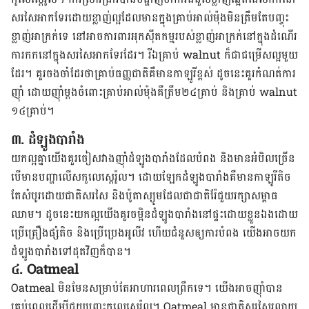
សរសៃ​អាកទែរ​ដោយ​ខ្លាញ់​ល្អ​ដែល​មាន​ក្នុង​គ្រាប់​អាល់ម៉ុង​មិន​ត្រឹមតែ​បញ្ចុះ​
ខ្លាញ់​អាក្រក់ទេ នៅ​អាច​ការពារ​អុកស៊ីតកម្ម​របស់​ខ្លាញ់​អាក្រក់​នៅ​ក្នុង​ដំណើរ
ការ​កក​នៅ​ក្នុង​សរសៃ​អាកទែរដែរ។ រីឯ​គ្រាប់
walnut
ក៏​ជា​ជម្រើស​ល្អ​មួយ​
ដែរ។ គួរ​ចងចាំ​ដែរ​ថា​គ្រាប់ធញ្ញជាតិ​គឺ​មាន​កាឡូរី​ខ្ពស់ ដូចនេះ​គួរ​កំណត់ការ
ញ៉ាំ ដោយញ៉ាំម្ដង​ចំពោះ​​គ្រាប់​អាល់ម៉ុងគឺត្រឹម​២៤​គ្រាប់ និង​គ្រាប់​
walnut
១៤​គ្រាប់។
៣
.
ដំឡូងបារាំង
យក​ល្អ​គ្នា​យើង​គួរ​ចៀសវាង​ញ៉ាំ​ដំឡូងបារាំង​ដែល​បំពង និង​មាន​អំបិលច្រើន​
បើ​មានបញ្ហាលើស​កូលេស្តេរ៉ូល។ ដោយឡែកដំឡូងបារាំង​គឺ​មាន​កាឡូរី​តិច
តែ​សំបូរ​ដោយ​ជាតិសរសៃ និង​ប៉ូតាស្យូមដែល​ជា​ជាតិ​រ៉ែ​ជួយ​រក្សា​សម្ពាធ​
ឈាម។ ដូចនេះ​យក​ល្អ​យើង​គួរ​ចម្អិន​ដំឡូងបារាំង​នៅផ្ទះ​ដោយ​ខ្លួន​ឯង​ដោយ​
ប្រើ​គ្រឿងផ្សំ​តិច និង​ប្រើ​ប្រេង​អូលីវ ហើយ​ជំនួស​ឲ្យ​ការ​បំពង​ យើង​អាច​យក​
ដំឡូងបារាំង​ទៅដុត​វិញក៏បាន​។
៤
. Oatmeal
Oatmeal
មិន​មែន​សម្រាប់​តែ​អាហារ​ពេលព្រឹក​ទេ។ យើង​អាច​ញ៉ាំ​បាន​
គ្រប់ពេល​ដើម្បី​ជួយ​បញ្ចុះ​កូលេស្តេរ៉ូល។
Oatmeal​ មានជាតិសរសៃរលាយ