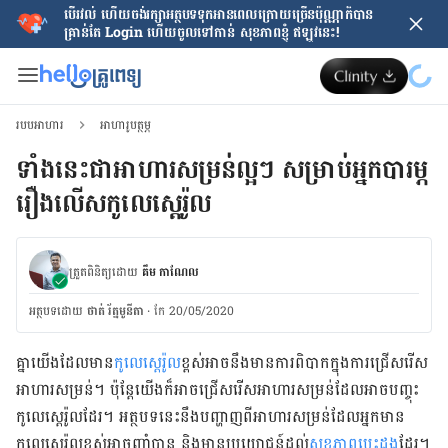
បើរវល់ ហើយចង់​រក្សាអត្ថបទទុកអានពេលក្រោយ​ច្រើនប៉ុណ្ណាក៏បាន
គ្រាន់តែ​ Login ហើយចូលទៅកាន់ សុខភាពខ្ញុំ ឥឡូវនេះ!
របបអាហារ
អាហារូបត្ថម្ភ
ទាំងនេះជាអាហារសម្រន់ល្អៗ សម្រាប់អ្នកបារម្ភ
រឿងលើសកូលេស្តេរ៉ូល
ត្រួតពិនិត្យដោយ
គឹម កាណែល
អត្ថបទ​ដោយ
ថាត់ រ័ត្នមូនីតា
·
កែ 20/05/2020
គ្នាយើង​ដែល​មាន
​កូលេស្តេរ៉ូល​
ខ្ពស់​អាច​នឹង​មាន​ការ​ពិបាក​ក្នុង​ការ​ជ្រើសរើស​
អាហារ​សម្រន់​។ ប៉ុន្តែ​យើង​ក៏​អាច​ជ្រើសរើស​អាហារ​សម្រន់​ដែល​អាច​បញ្ចុះ​
កូលេស្តេរ៉ូល​ដែរ។ អត្ថបទ​នេះ​នឹង​បញ្ហា​ញពី​អាហារ​សម្រន់​ដែល​អ្នក​មាន​
កូលេស្តេរ៉ូល​ខ្ពស់​អាច​ញ៉ាំ​បាន និង​មាន​ប្រយោជន៍​ដល់​
សុខភាព​បេះដូង
ដែរ។