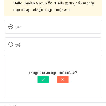
Hello Health Group និង “Hello គ្រូពេទ្យ” មិន​ចេញ​វេជ្ជ
បញ្ជា មិន​ធ្វើ​រោគវិនិច្ឆ័យ ឬ​ព្យាបាល​ជូន​ទេ៕
ប្រភព
https://www.everydayhealth.com/high-
cholesterol/diet/the-best-snacks-for-lowering-
ប្រវត្តិ
cholesterol/#01
កំណែ​ប្រែបច្ចុប្បន្ន
20/05/2020
អត្ថបទ​ដោយ 
ថាត់ រ័ត្នមូនីតា
តើអត្ថបទនេះមានប្រយោជន៍ដែរទេ?
ត្រួតពិនិត្យដោយ
គឹម កាណែល
បច្ចុប្បន្នភាពដោយ៖ 
Solika