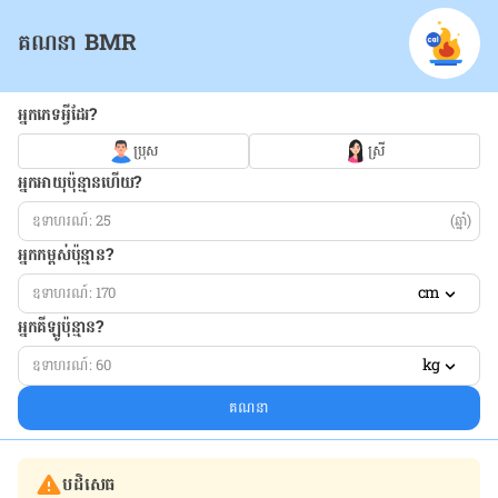
គណនា BMR
អ្នកភេទអ្វីដែរ?
ប្រុស
ស្រី
អ្នកអាយុប៉ុន្មានហើយ?
(ឆ្នាំ)
អ្នកកម្ពស់ប៉ុន្មាន?
cm
អ្នកគីឡូប៉ុន្មាន?
kg
គណនា
បដិសេធ