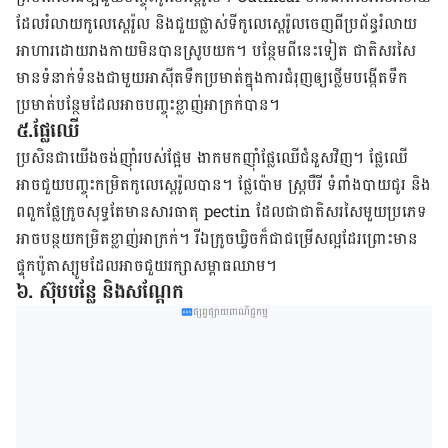
ដែលរំលាយកូលេស្តេរ៉ូល
និង​ជួយ​ផ្លាស់ទី​កូលេស្តេរ៉ូល​ចេញ​ពី​ប្រព័ន្ធ​រំលាយ​
អាហារ​ដោយ​​រាងកាយមិនបានស្រូបយក។ បន្ថែម​ពី​នេះ​ទៀត ជាតិ​សរសៃ​
មាន​ទំនាក់​ទំនង​ជាមួយ​អាស៊ីត​ទឹក​ប្រមាត់​ក្នុង​ការ​ជំរុញ​ឲ្យ​ថ្លើម​បង្កើត​ទឹក
ប្រមាត់​បន្ថែម​ដែល​អាច​បញ្ចុះ​ខ្លាញ់​អាក្រក់បាន។
៥
.
ផ្លែឈើ
ប្រសិន​ជា​យើង​ចង់​ញ៉ាំ​របស់​ផ្អែម ងាក​មក​ញ៉ាំ​ផ្លែ​ឈើ​ជំនួស​វិញ។ ផ្លែឈើ​
អាច​ជួយ​បញ្ចុះ​កម្រិត​កូលេស្តេរ៉ូល​បាន។ ផ្លែ​ប៉ោម ស្ត្របឺរី ទំពាំងបាយជូរ និង​
ពពួក​ផ្លែ​ក្រូច​សុទ្ធ​តែ​មាន​សារធាតុ​
pectin
ដែល​ជា​ជាតិ​សរសៃ​មួយ​ប្រភេទ​
អាច​បន្ថយ​កម្រិត​ខ្លាញ់​អាក្រក់។ រីឯ​ក្រូចឃ្វិច​​ក៏​ជា​ជម្រើស​ល្អ​ដែរព្រោះ​មាន​
ផ្ទុក​ប៉ូតាស្យូម​ដែល​អាច​ជួយ​រក្សា​សម្ពាធឈាម។
៦
.
ស៊ុប​បន្លែ និងសណ្ដែក
ផ្សព្វផ្សាយពាណិជ្ជកម្ម