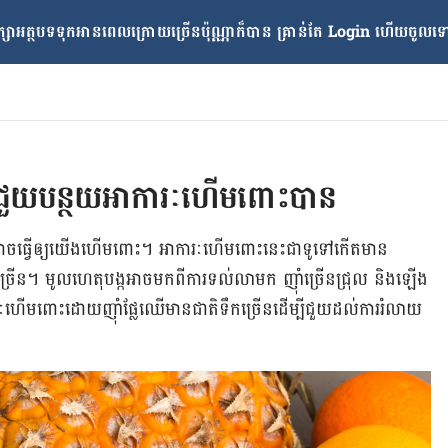
្សាអត្ថបទទុកអានពេលក្រោយ​ច្រើនប៉ុណ្ណាក៏បាន គ្រាន់តែ​ Login ហើយចូលទៅក
ចជួយបន្ថយអាការៈហើមពោះបាន
្លះ​អាច​ធ្វើ​ឲ្យ​យើង​ហើម​ពោះ។ អាការៈ​ហើម​ពោះ​នេះ​ជាទូទៅ​កើត​មាន​
ើន។ មូលហេតុ​បង្ក​អាច​មក​ពី​ការ​ទល់​លាមក ញ៉ាំ​ច្រើន​ជ្រុល និង​ឡើង​
​ហើម​ពោះ​ដោយ​ញ៉ាំ​ផ្លែឈើ​មាន​ជាតិ​ទឹក​ច្រើន​ដើម្បី​ជួយ​ដល់​ការ​រំលាយ​