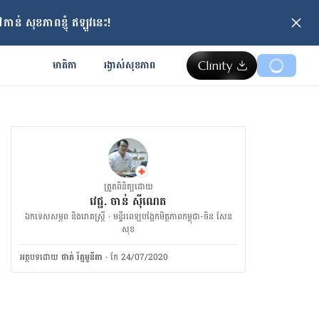
ាន់ សុខភាពខ្ញុំ ឥឡូវនេះ!
មាតិកា
រង្វាស់​សុខភាព
ត្រួតពិនិត្យដោយ
វេជ្ជ. ចាន់ ស៊ីណេត
ឯកទេសសម្ភព និងរោគស្ត្រី · ម​ន្ទីរពេទ្យបង្អែកមិត្តភាពកម្ពុជា-ចិន សែន
សុខ
អត្ថបទ​ដោយ
ថាត់ រ័ត្នមូនីតា
·
កែ 24/07/2020