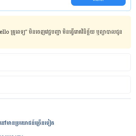
ូពេទ្យ” មិន​ចេញ​វេជ្ជបញ្ជា មិន​ធ្វើ​រោគវិនិច្ឆ័យ ឬ​ព្យាបាល​ជូន​
cle/532882-fruits-that-help-with-bloating/
 តែនៅមានប្រយោជន៍ច្រើនទៀត
ត