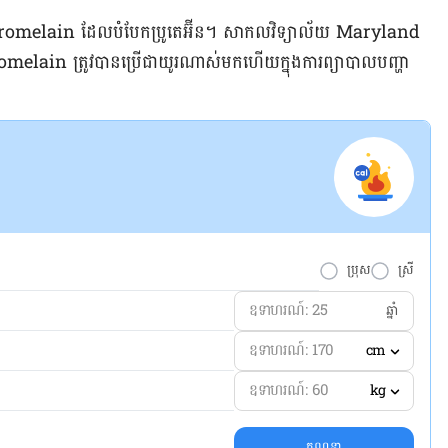
ហ្សីម bromelain ដែល​បំបែក​ប្រូតេអ៊ីន។ សាកលវិទ្យាល័យ​ Maryland
 bromelain ត្រូវ​បាន​ប្រើ​ជា​យូរ​ណាស់​មក​ហើយ​ក្នុង​ការ​ព្យាបាល​បញ្ហា​
ប្រុស
ស្រី
ឆ្នាំ
cm
kg
គណនា