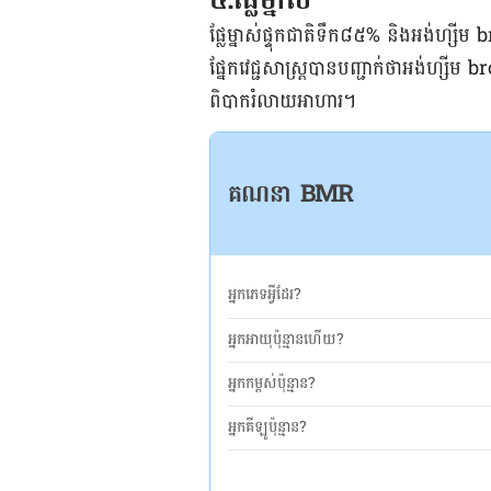
ផ្លែម្នាស់​ផ្ទុក​ជាតិ​ទឹក​៨៥% និង​អង់
ផ្នែក​វេជ្ជសាស្ត្រ​បាន​បញ្ជាក់​ថា​អង់ហ្សីម
ពិបាក​រំលាយ​អាហារ។​
គណនា BMR
អ្នកភេទអ្វីដែរ?
អ្នកអាយុប៉ុន្មានហើយ?
អ្នកកម្ពស់ប៉ុន្មាន?
អ្នកគីឡូប៉ុន្មាន?