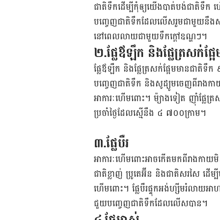
ជាតិ​ទឹក​ដើម្បី​កុំ​ឲ្យ​យើង​បាត់បង់​ជាតិ​ទឹក 
បញ្ចេញ​​ជាតិ​​ទឹក​​ដែល​លើស​​​រួម​ជាមួយ​នឹង​
នៅ​ពេល​លាយ​ជាមួយ​ទឹក​ក្ដៅ​ឧណ្ហៗ​។
២.ផ្លែ​ឪឡឹក និង​ផ្លែ​ត្រសក់​
ផ្លែ​ឪឡឹក និង​ផ្លែ​ត្រសក់​ផ្អែម​មាន​ជាតិ​ទ
បញ្ចេញ​ជាតិ​ទឹក និង​សូដ្យូម​ចេញ​ពី​រាងកាយ។
អាការៈ​ហើម​ពោះ។ ម៉្យាងទៀត ញ៉ាំ​ផ្លែ​ត្រសក់ផ
ប្រចាំ​ថ្ងៃ​ដែល​ស្មើ​នឹង​ ៤ ៧០០​ក្រាម។
៣.ផ្លែ​បឺរ​
អាការៈ​ហើម​ពោះ​អាច​កើត​មក​ពី​រាងកាយ​មិន
ជាតិ​ខ្លាញ់ ប្រូតេអ៊ីន និង​ជាតិ​សរសៃ ដើម្បី
ហើមពោះ។ ផ្លែ​បឺរ​ផ្ទុក​អង់ហ្សីម​រំលាយអាហា
ជួយ​បញ្ចេញ​ជាតិ​ទឹក​ដែល​លើស​បាន។
៤.ផ្លែ​ម្នាស់