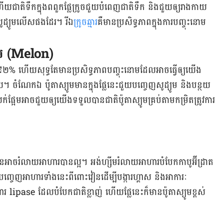
ហើយ​ជាតិ​ទឹក​ក្នុង​ពពួក​ផ្លែ​ក្រូច​ជួយ​បំពេញ​ជាតិ​ទឹក​ និង​ជួយ​ឲ្យ​រាងកាយ​
សូដ្យូម​លើស​ផង​ដែរ​។ រីឯ​
ក្រូចឆ្មារ​
គឺ​មាន​ប្រសិទ្ធភាព​ក្នុង​ការ​បញ្ចុះ​នោម​
ផ្អែម (Melon)
ឹក ៩២% ហើយ​សុទ្ធ​តែ​មាន​ប្រសិទ្ធភាព​បញ្ចុះ​នោម​ដែល​អាច​ធ្វើ​ឲ្យ​យើង​
 ចំណែក​​ឯ ប៉ូតាស្យូម​មាន​ក្នុង​ផ្លែ​នេះ​ជួយ​បញ្ចេញ​សូដ្យូម​ និង​បន្ថយ​
្អែម​អាច​ជួយ​ឲ្យ​យើង​ទទួល​បាន​ជាតិ​ប៉ូតាស្យូម​គ្រប់​តាម​កម្រិត​ត្រូវការ​
​អាច​រំលាយ​អាហារ​បាន​ល្អ។ អង់ហ្សីម​រំលាយ​អាហារ​បំបែក​កាបូអ៊ីដ្រាត
​បញ្ចេញ​អាហារ​ទាំង​នេះ​ពី​ពោះវៀន​ដើម្បី​បង្ការ​ហ្គាស និង​អាការៈ​
រ lipase ដែល​បំបែក​ជាតិ​ខ្លាញ់ ហើយ​ផ្លែ​នេះ​ក៏​មាន​ប៉ូតាស្យូម​ខ្ពស់​