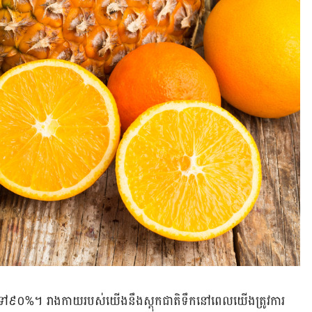
០ទៅ​៩០%​។ រាងកាយ​របស់​យើង​នឹង​ស្តុក​ជាតិទឹក​នៅ​ពេល​យើង​ត្រូវការ​