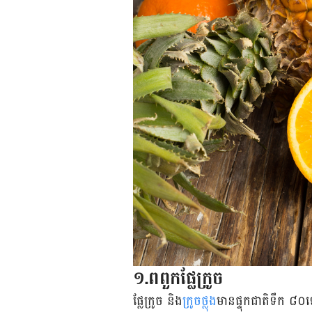
១.ពពួក​ផ្លែ​ក្រូច
ផ្លែក្រូច និង
​ក្រូចថ្លុង
​មាន​ផ្ទុក​ជាតិ​ទឹក ៨