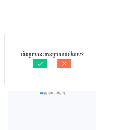
តើអត្ថបទនេះមានប្រយោជន៍ដែរទេ?
ផ្សព្វផ្សាយពាណិជ្ជកម្ម