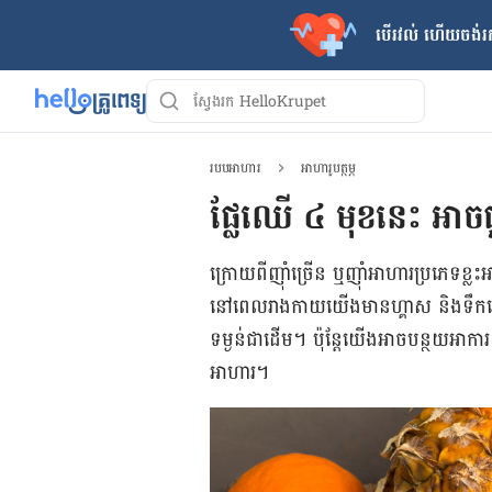
បើរវល់ ហើយចង់​រក
របបអាហារ
អាហារូបត្ថម្ភ
ផ្លែឈើ ៤ មុខនេះ អា
ក្រោយ​ពី​ញ៉ាំ​ច្រើន ឬ​ញ៉ាំ​អាហារ​ប្រភេទ​ខ
នៅពេល​រាងកាយ​យើង​មាន​ហ្គាស និង​ទឹក​ច្រ
ទម្ងន់​ជាដើម។ ប៉ុន្តែ​យើង​អាច​បន្ថយ​អាការៈ
អាហារ។