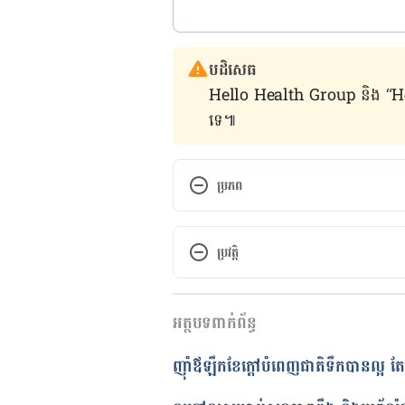
បដិសេធ
Hello Health Group និង “Hello គ្រ
ទេ៕
ប្រភព
https://www.livestrong.com/arti
ប្រវត្តិ
កំណែ​ប្រែបច្ចុប្បន្ន
អត្ថបទពាក់ព័ន្ធ
24/07/2020
អត្ថបទ​ដោយ 
ថាត់ រ័ត្នមូនីតា
ញ៉ាំឪឡឹកខែក្ដៅបំពេញជាតិទឹកបាន​ល្អ
ត្រួតពិនិត្យដោយ 
វេជ្ជ. ចាន់ ស៊ីណេ
បច្ចុប្បន្នភាពដោយ៖ 
ទូច សុខា