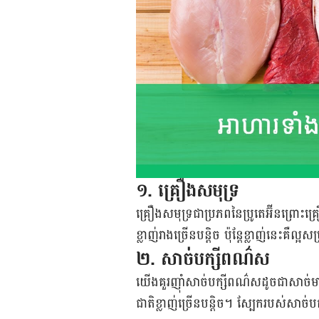
១
.
គ្រឿង​សមុទ្រ
គ្រឿងសមុទ្រ​ជា​ប្រភព​នៃ​ប្រូតេអ៊ីន​ព្រោះ​គ
ខ្លាញ់​រាង​ច្រើន​បន្តិច ប៉ុន្តែ​ខ្លាញ់​នេះ​គឺ​
២
.
សាច់​បក្សី​ពណ៌​ស
យើង​គួរ​ញ៉ាំ​សាច់​បក្សី​ពណ៌​ស​ដូចជា​សាច់ម
ជាតិ​ខ្លាញ់​ច្រើន​បន្តិច។ ស្បែក​របស់​សាច់​បក