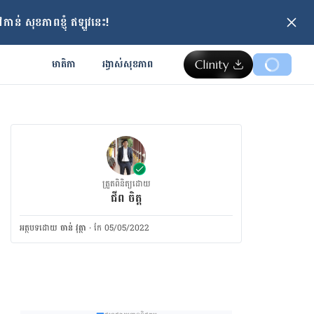
ាន់ សុខភាពខ្ញុំ ឥឡូវនេះ!
មាតិកា
រង្វាស់​សុខភាព
ត្រួតពិនិត្យដោយ
ជីព ចិត្ត
អត្ថបទ​ដោយ
ចាន់ វុត្ថា
·
កែ 05/05/2022