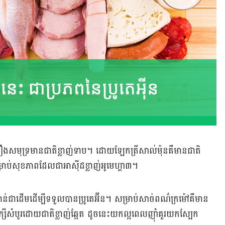
្រឿង​សមុទ្រ​មាន​ជាតិ​ខ្លាញ់​ទាប។ ដោយ​ឡែក​ត្រី​សាល់ម៉ុន​គឺ​មាន​ជាតិ​
ល្អ​សម្រាប់​សុខភាព​ដែល​ជា​អាស៊ីដ​ខ្លាញ់​អូមេហ្គា៣។
ាន់​ជាដើម​ដើម្បី​ទទួល​បាន​ប្រូតេអ៊ីន។ សម្រាប់​សាច់​ពណ៌​ក្រម៉ៅ​គឺមាន​
្សី​សំបូរ​ដោយ​ជាតិ​ខ្លាញ់​ឆ្អែត ដូចនេះ​យក​ល្អ​ពេល​ញ៉ាំ​គួរ​យក​ស្បែក​