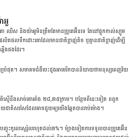
ាអួ
ីស និង​យ៉ាអួ​មិនត្រឹម​តែ​មាន​ប្រូតេអ៊ីន​ទេ តែ​នៅ​ផ្ទុក​កាល់ស្យូម
ផល​ទឹកដោះគោ​ដែល​មាន​ជាតិ​ខ្លាញ់​តិច ឬ​គ្មាន​ជាតិ​ខ្លាញ់​ដើម្បី​
ពុកឆ្អឹង​ផងដែរ។
មរម្យ​បំផុត។ សមាគម​ជំងឺ​បេះដូង​អាមេរិក​បាន​និយាយ​ថា​មនុស្ស​ពេញ​វ័យ​
ខជាតិ​ស្មើនឹង​សាច់គោ​អាំង​ ២៨
,
៣៥ក្រាម។ បន្ថែម​ពី​នេះ​ទៀត ពពួក​
ដោយ​ជាតិ​សរសៃ​ដែល​អាច​ជួយ​ឲ្យ​យើង​ឆ្អែត​បាន​រាប់​ម៉ោង​។
​បញ្ចុះ​កូលេស្តេរ៉ូល​រហូត​ដល់​៣
%
។ ម៉្យាងទៀត​ការ​ទទួល​បាន​ប្រូតេអ៊ីន​