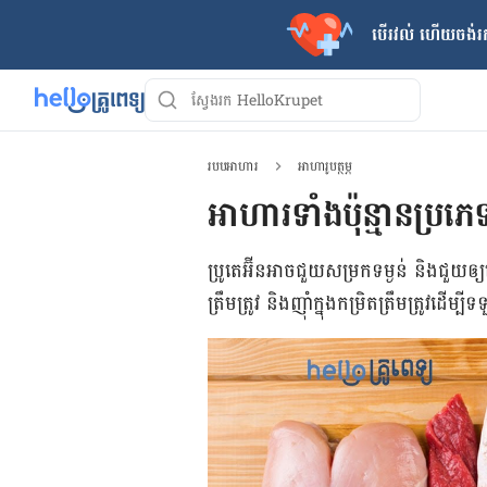
បើរវល់ ហើយចង់​រក
របបអាហារ
អាហារូបត្ថម្ភ
អាហារទាំងប៉ុន្មានប្រភេទ
ប្រូតេអ៊ីន​អាច​ជួយសម្រក​ទម្ងន់​ និង​ជួយ​ឲ្យ​
ត្រឹមត្រូវ និង​ញ៉ាំ​ក្នុង​កម្រិត​ត្រឹមត្រូវ​