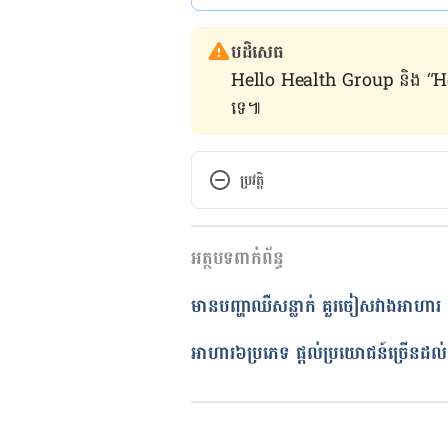
បដិសេធ
Hello Health Group និង “Hello គ្រ
ទេ៕
ប្រវត្តិ
កំណែ​ប្រែបច្ចុប្បន្ន
អត្ថបទពាក់ព័ន្ធ
05/05/2022
អត្ថបទ​ដោយ 
ចាន់ វុត្ថា
មាន​បញ្ហាឈឺសន្លាក់ គួរចៀសវាងអាហារ 
ត្រួតពិនិត្យដោយ
ជីព ចិត្ត
បច្ចុប្បន្នភាពដោយ៖ 
ចាន់ វុត្ថា
អាហារ៦ប្រភេទ ផ្ដល់ប្រយោជន៍ច្រើន​ដល់