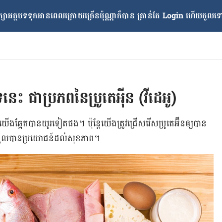
្សាអត្ថបទទុកអានពេលក្រោយ​ច្រើនប៉ុណ្ណាក៏បាន គ្រាន់តែ​ Login ហើយចូលទៅក
នេះ ជាប្រភព​នៃប្រូតេអុីន (វីដេអូ)
យើង​ឆ្អែត​បាន​យូរ​ទៀត​ផង។ ប៉ុន្តែ​យើង​ត្រូវ​ជ្រើសរើស​ប្រូតេអ៊ីន​ឲ្យ​បាន​
ដើម្បី​ទទួល​បាន​ប្រយោជន៍​ដល់​សុខភាព។