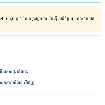
ូពេទ្យ” មិន​ចេញ​វេជ្ជបញ្ជា មិន​ធ្វើ​រោគវិនិច្ឆ័យ ឬ​ព្យាបាល​ជូន​
និងភេសជ្ជៈទាំងនេះ
សុខភាព​លំពែង (វីដេអូ)