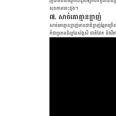
រុក្ខជាតិ​ពី​សណ្ដែក​ជំនួស​ឲ្យ​ការ​ទទួល​បាន​ប្
សុខភាព​បេះដូង។
៧
.
សាច់គោ​គ្មាន​ខ្លាញ់
សាច់​គោ​គ្មាន​ខ្លាញ់​មាន​ជាតិ​ខ្លាញ់​ឆ្អែត​ច
ក៏​ជា​ប្រភព​ដ៏​ល្អ​នៃ​ស័ង្កសី ជាតិដែក និង​វ