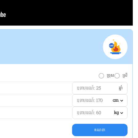
ប្រុស
ស្រី
ឆ្នាំ
cm
kg
គណនា