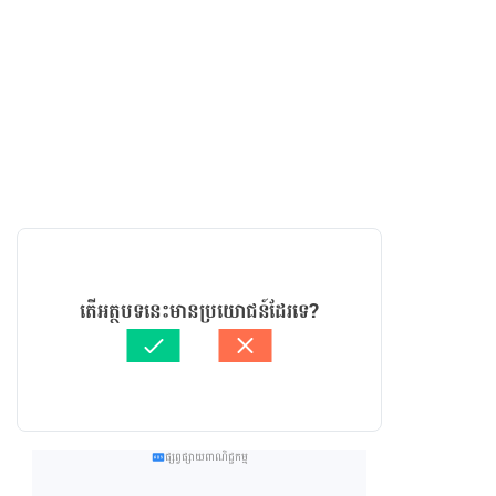
តើអត្ថបទនេះមានប្រយោជន៍ដែរទេ?
ផ្សព្វផ្សាយពាណិជ្ជកម្ម