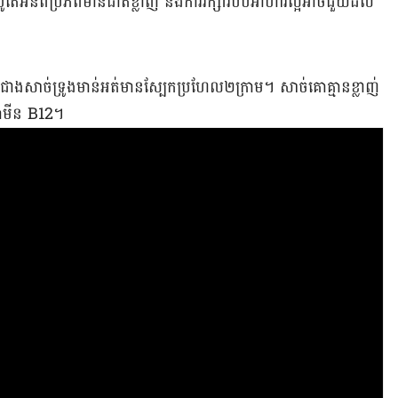
រូតេអ៊ីន​ពី​ប្រភព​មាន​ជាតិ​ខ្លាញ់ និង​ការ​រក្សា​របប​អាហារ​ល្អ​អាច​ជួយ​ដល់​
្រើន​ជាង​សាច់​ទ្រូង​មាន់​អត់​មាន​ស្បែក​ប្រហែល​២ក្រាម។ សាច់​គោ​គ្មាន​ខ្លាញ់​
ីតាមីន
B12
។