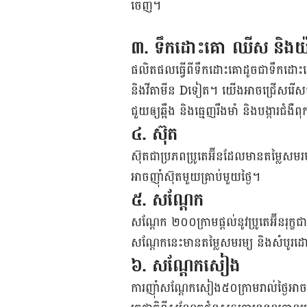
ចេញ។
៣
.
ទឹកដោះគោ ឈីស និង​យ៉
ផលិតផល​ធ្វើ​ពី​ទឹកដោះគោ​ដូចជា​ទឹកដោះគោ ឈ
និង​វីតាមីន
D​
ទៀត។ យើង​អាច​ជ្រើសរើស​ផលិត
ជួយ​ឲ្យ​ឆ្អឹង និង​ធ្មេញ​រឹងមាំ និង​បង្ការ​ជំងឺ​
៤
.
ស៊ុត
ស៊ុត​ជា​ប្រភព​ប្រូតេអ៊ីន​ដែល​មាន​តម្លៃ​ស
អាច​ញ៉ាំ​ស៊ុត​មួយ​គ្រាប់​មួយ​ថ្ងៃ។
៥
.
សណ្ដែក
សណ្ដែក​ ២០០​ក្រាម​ផ្តល់​នូវ​ប្រូតេអ៊ីន​រុក្
សណ្ដែក​នេះ​មាន​​តម្លៃ​សមរម្យ​​ និង​សំបូរ​
៦
.
សណ្ដែក​សៀង
ការ​ញ៉ាំ​សណ្ដែក​សៀង​៥០​ក្រាម​រាល់​ថ្ងៃ​អាច