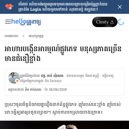
បើរវល់ ហើយចង់​រក្សាអត្ថបទទុកអានពេលក្រោយ​ច្រើនប៉ុណ្ណាក៏បាន
គ្រាន់តែ​ Login ហើយចូលទៅកាន់ សុខភាពខ្ញុំ ឥឡូវនេះ!
របបអាហារ
អាហារូបត្ថម្ភ
អាហារបង្កើន​អារម្មណ៍​ផ្លូវភេទ មនុស្សភាគ​ច្រើន​
មានជំនឿខ្លាំង
ត្រួតពិនិត្យដោយ
វេជ្ជ. ចាន់ ស៊ីណេត
·
ឯកទេសសម្ភព និងរោគស្ត្រី
·
ម​ន្ទីរពេទ្យ
បង្អែកមិត្តភាពកម្ពុជា-ចិន សែនសុខ
អត្ថបទ​ដោយ
គឹម កាណែល
·
កែ 18/06/2019
ប្រុសៗចូល​ចិត្ត​និយាយ​គ្នា​រឿង​ពាក់ព័ន្ធ​ផ្លូវ​ភេទ ញ៉ាំរបស់នេះ​ខ្លាំង ញ៉ាំ​របស់​
នោះ​ធ្វើ​ឲ្យ​អាអូន​តូច​ខ្សោយ។ ស្ដាប់ការបកស្រាយខាងក្រោម៖