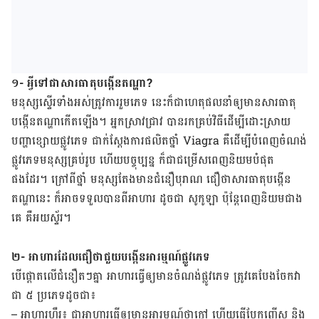
១- អ្វី​ទៅ​ជា​សារធាតុ​បង្កើន​តណ្ហា?
មនុស្ស​ស្ទើរ​ទាំង​អស់​ត្រូវការ​រួម​ភេទ នេះ​ក៏ជា​ហេតុ​ផល​​នាំ​ឲ្យ​មាន​សារធាតុ​
បង្កើន​តណ្ហា​កើត​ឡើង។ អ្នក​ស្រាវ​ជ្រាវ​ បាន​រកគ្រប់​វិធី​ដើម្បី​ដោះ​ស្រាយ​
បញ្ហាខ្សោយ​ផ្លូវ​ភេទ ជាក់​ស្តែង​ការ​ផលិត​ថ្នាំ Viagra គឺ​ដើម្បី​បំពេញ​ចំណង់​
ផ្លូវ​ភេទ​មនុស្ស​គ្រប់​រូប ហើយ​បច្ចុប្បន្ន ក៏​​ជា​ជម្រើស​ពេញ​និយម​បំផុត
ផងដែរ។ ក្រៅ​ពី​ថ្នាំ ​មនុស្សតែង​មាន​ជំនឿ​បុរាណ​ ជឿថា​សារធាតុ​បង្កើន​
តណ្ហា​នេះ ក៏​អាច​ទទួល​បាន​ពី​អាហារ​ ដូច​ជា សូកូឡា ប៉ុន្តែពេញ​និយម​ជាង​
គេ គឺអយស្ទ័រ។
២- អាហារ​ដែល​ជឿ​ថា​ជួយ​បង្កើន​អារម្មណ៍​ផ្លូវ​ភេទ
បើ​ផ្ដោត​លើ​ជំនឿ​តៗគ្នា អាហារ​ធ្វើ​ឲ្យ​មាន​ចំណង់​ផ្លូវ​ភេទ ត្រូវគេ​​បែង​ចែក​វា​
ជា ​៥ ​ប្រភេទដូចជា៖
– អាហារ​ហឹរ៖​ ជា​អាហារ​​ធ្វើ​ឲ្យ​មាន​អារម្មណ៍ថា​ក្ដៅ ហើយ​ធ្វើបែក​​ញើស​ និង​