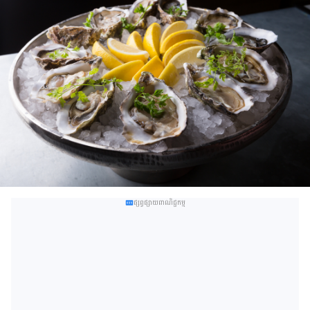
ផ្សព្វផ្សាយពាណិជ្ជកម្ម