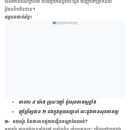
ដែល​មាន​ពណ៌​ក្រហម ​ហើយ​រូបរាង​ដូច​បេះដូង បើ​ញ៉ាំ​ទៅ​ប្រាកដ​ជា​
រ៉ូមែនទិក​មិន​ខាន។
អត្ថបទ​ពាក់ព័ន្ធ៖
ផ្សព្វផ្សាយពាណិជ្ជកម្ម
អាហារ​ ៥ យ៉ាង ប្រុសៗញ៉ាំ ប៉ូវ​សុខភាព​ឲ្យខ្លាំង
ញ៉ាំ​ត្រី​ឲ្យ​បាន​ ២ ដងក្នុង​មួយសប្តាហ៍ បេះដូងមាន​សុខភាពល្អ
៣- អយ​ស្ទ័រ ពិត​ជា​​អាច​ជួយ​បង្កើន​តណ្ហា​មែន​អត់?
​អយ​ស្ទ័រ​ អាច​ញ៉ាំ​បាន​ទាំង​ឆៅ ឬ​ទាំង​ឆ្អិន គ្រំប្រភេទ​​នេះ​ មើល​ទៅរូបរាង​វា​​