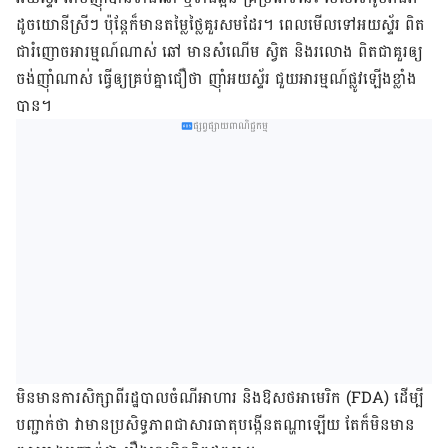
ដូច​យោនីស្រីៗ ប៉ុន្តែ​ក៏​​មាន​តម្លៃ​ថ្លៃគួរ​សម​ដែរ។ ពេល​​មើល​ទៅ​អយ​ស្ទ័រ ពិត​
ជា​រំញោច​អារម្មណ៍​ណាស់​ ឆៅ មាន​សំណើម ស្វិត និង​រលោង ពិត​ជាគួរ​ឲ្យ​
ចង់​ញ៉ាំ​ណាស់ ធ្វើ​ឲ្យ​គ្រប់​គ្នាជឿ​ថា ញ៉ាំ​អយស្ទ័រ ជួយអារម្មណ៍​ផ្លូវ​ឡើង​ខ្លាំង
បាន។​
ផ្សព្វផ្សាយពាណិជ្ជកម្ម
មិន​មាន​ការ​សិក្សា​ពី​រដ្ឋបាលចំណីអាហារ និង​ឱសថអាមេរិក (FDA) ដើម្បី​
បញ្ជាក់​ថា​ វា​មាន​ប្រសិទ្ធភាព​ជា​សារធាតុ​បង្កើន​តណ្ហា​ឡើយ តែ​ក៏​មិន​មាន​