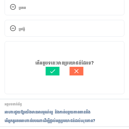
ប្រភព
Aphrodisiacs: Fact or Fiction? 
http://www.webmd.com/sex/features/aphrodisiac
ប្រវត្តិ
s-fact-or-fiction#1. Accessed April 26, 2017.
កំណែ​ប្រែបច្ចុប្បន្ន
Raw oysters really are aphrodisiacs say scientists 
(and now is the time to eat them). 
18/06/2019
http://www.telegraph.co.uk/news/uknews/148605
អត្ថបទ​ដោយ 
គឹម កាណែល
តើអត្ថបទនេះមានប្រយោជន៍ដែរទេ?
4/Raw-oysters-really-are-aphrodisiacs-say-
ត្រួតពិនិត្យដោយ 
វេជ្ជ. ចាន់ ស៊ីណេត
scientists-and-now-is-the-time-to-eat-them.html. 
បច្ចុប្បន្នភាពដោយ៖ 
Ly Sophat
Accessed April 26, 2017.
Are oysters an aphrodisiac? 
http://www.abc.net.au/health/talkinghealth/factb
អត្ថបទពាក់ព័ន្ធ
uster/stories/2009/09/24/2695317.htm. Accessed 
អាហារជួយឱ្យយើងមានអារម្មណ៍ល្អ​ និងកាត់បន្ថយភាពតានតឹង
April 26, 2017.
តើអ្នកគួរតមអាហារបែបណាដើម្បីផ្តល់អត្ថប្រយោជន៍ដល់សុខភាព?
Do aphrodisiacs work? The truth about foods like 