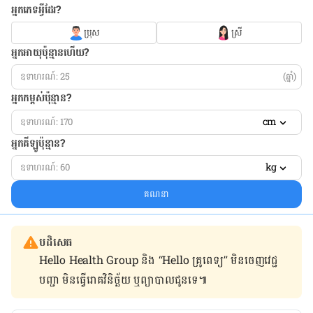
អ្នកភេទអ្វីដែរ?
ប្រុស
ស្រី
អ្នកអាយុប៉ុន្មានហើយ?
(ឆ្នាំ)
អ្នកកម្ពស់ប៉ុន្មាន?
cm
អ្នកគីឡូប៉ុន្មាន?
kg
គណនា
បដិសេធ
Hello Health Group និង “Hello គ្រូពេទ្យ” មិន​ចេញ​វេជ្ជ
បញ្ជា មិន​ធ្វើ​រោគវិនិច្ឆ័យ ឬ​ព្យាបាល​ជូន​ទេ៕