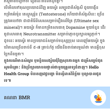
ភស្តុតាង​បញ្ជាក់​ថា រឿង​នេះ​​មិន​ពិតដូច​គ្នា។
បើ​មើល​ទៅ​គុណ​ប្រយោជន៍​វិញ អយស្ទ័រ សម្បូរ​​ជាតិ​ស័ង្កសី ​ជួយ​បង្កើន​
កម្រិត​អ័រម៉ូន តេស្ដូស្ដេរ៉ូន (Testosterone) ហើយ​ជាតិ​ស័ង្កសី​នេះ​ ច្រើន
ត្រូវ​គេ​​ហៅ​ថា ជា​ជាតិ​រ៉ែ​ពិសេស​សម្រាប់រឿង​លើ​គ្រែ (Ultimate sex
mineral)។ អយស្ទ័រ ក៏​មាន​កម្រិតសារធាតុ Dopamine មួយ​ចំនួន ដើរ​
តួជា​សារធាតុ Neurotransmitter សម្រាប់​ភ្ញោច​ខួរ​ក្បាល​ឲ្យ​ភ្ញាក់។
ដូច​នេះ​ អយស្ទ័រ ​មាន​ប្រយោជន៍​សម្រាប់​មនុស្ស​ប្រុស ពេល​​ញ៉ាំ​អយ​ស្ទ័រ ក្នុង​
បរិមាណ​ច្រើន​ចាប់​ពី ៥-៧​ គ្រាប់​/ថ្ងៃ យើង​​នឹង​ចាប់​អារម្មណ៍​ថា​ ​មាន​អ្វី​ខុស​
ប្លែកពី​ធម្មតា។
ក្នុង​ករណី​មាន​សំណួរ ឬ​មន្ទិល​​សង្ស័យ​ជុំវិញ​សុខភាព​អ្នក​ ជម្រើស​ល្អ​បំផុត
សូម​ពិគ្រោះ និង​ប្រឹក្សា​យោបល​ផ្ទាល់​ជាមួយ​គ្រូពេទ្យ​ជំនាញ។ Hello
Health Group មិន​ចេញ​វេជ្ជបញ្ជា មិន​ធ្វើ​រោគ​វិនិច្ឆ័យ ឬ​ព្យាបាល​ជូន​
ទេ៕
គណនា BMR