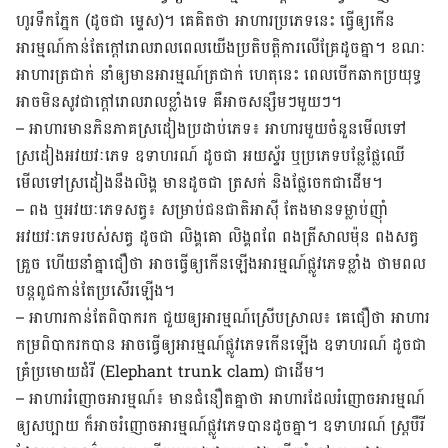
ហូរ​ទឹក​ភ្នែក (ដូច​ជា​ ម្ទេស)។ គេ​គិត​ថា ​អាហារ​ប្រភេទ​នេះ ធ្វើ​ឲ្យ​កើន​​
អារម្មណ៍កាន់​តែ​ក្ដៅរោល​រាល​ពេល​យើង​ប្រតិបត្តិ​ការ​​លើ​គ្រែដូច​គ្នា។ ខណៈ​
អាហារ​ត្រជាក់ ​នាំ​ឲ្យ​មាន​អារម្មណ៍​ត្រជាក់ ហេតុនេះ ពេល​បើក​ឆាក​ប្រយុទ្ធ​
អាច​មិន​សូវ​ជា​ក្តៅ​រោលរាល​ខ្លាំងទេ គឺអាចសន្សឹមៗមួយៗ។
– អាហារ​មាន​ភិនភាគ​ស្រដៀង​ប្រដាប់​ភេទ៖ អាហារ​មួយ​ចំនួន​មើល​ទៅ​
ស្រដៀង​អវយវៈ​ភេទ ឧទាហរណ៍​ ដូច​ជា អយស្ទ័រ​ ឬ​ប្រភេទ​បន្លែ​ផ្លែ​ឈើ ​
មើល​ទៅ​ស្រដៀង​នឹង​លិង្គ​ ​មាន​ដូច​ជា ត្រសក់ និង​ផ្លែ​ចេក​ជា​ដើម។
– ពង ឬអវយៈភេទ​សត្វ៖ សម្រាប់​ជនជាតិ​អាស៊ី តែង​មាន​ទម្លាប់ញ៉ាំ
អវយវៈភេទរបស់​សត្វ​​ ដូច​ជា លិង្គគោ លិង្គពពែ ពង​ត្រី​សាលម៉ុន ពង​សត្វ​
គ្រួច ហើយ​នាំ​គ្នា​ជឿថា ​អាច​ធ្វើ​ឲ្យ​កើន​ឡើង​អារម្មណ៍​ផ្លូវ​ភេទ​ខ្លាំង ​ថាមពល​
បន្ត​ពូជកាន់​តែ​​ប្រសើរ​ឡើង។
– អាហារកាន់​តែ​ពិបាក​រក ជួយ​ឲ្យអារម្មណ៍​ស្រើប​ស្រាល៖ គេជឿ​ថា ​អាហារ​
កម្រ​ពិបាក​រក​បាន អាច​ធ្វើ​ឲ្យ​អារម្មណ៍​ផ្លូវ​ភេទ​កើន​ឡើង ឧទាហរណ៍ ​ដូច​ជា
គ្រំ​ប្រមោយ​ដំរី (Elephant trunk clam) ជា​ដើម។
– អាហាររំញោច​អារម្មណ៍៖ មាន​ជំនឿ​តគ្នា​ថា ​អាហារ​ដែល​រំញោច​អារម្មណ៍​
ឲ្យ​សប្បាយ​ ក៏​អាច​រំញោច​អារម្មណ៍​ផ្លូវភេទ​បានដូច​គ្នា។ ឧទាហរណ៍ ស្ត្របឺរី