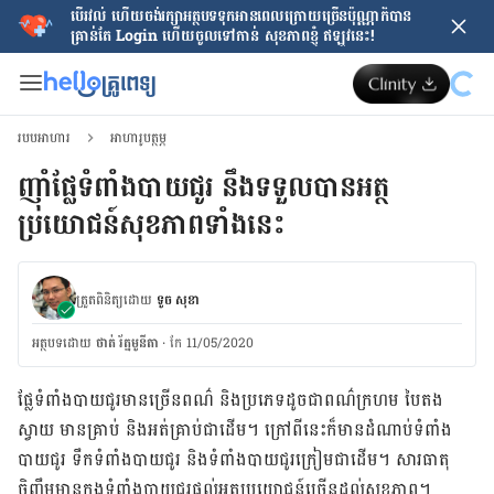
បើរវល់ ហើយចង់​រក្សាអត្ថបទទុកអានពេលក្រោយ​ច្រើនប៉ុណ្ណាក៏បាន
គ្រាន់តែ​ Login ហើយចូលទៅកាន់ សុខភាពខ្ញុំ ឥឡូវនេះ!
របបអាហារ
អាហារូបត្ថម្ភ
ញ៉ាំផ្លែទំពាំងបាយជូរ នឹងទទួលបានអត្ថ
ប្រយោជន៍​​សុខភាពទាំងនេះ
ត្រួតពិនិត្យដោយ
ទូច សុខា
អត្ថបទ​ដោយ
ថាត់ រ័ត្នមូនីតា
·
កែ 11/05/2020
ផ្លែទំពាំងបាយជូរ​មាន​ច្រើន​ពណ៌​ និងប្រភេទដូចជាពណ៌ក្រហម បៃតង
ស្វាយ មានគ្រាប់ និង​អត់គ្រាប់ជាដើម។ ក្រៅពីនេះក៏​មាន​ដំណាប់​ទំពាំង
បាយជូរ​ ទឹកទំពាំងបាយជូរ និង​ទំពាំងបាយជូរ​ក្រៀម​ជាដើម។ សារធាតុ
ចិញ្ចឹម​មាន​ក្នុង​ទំពាំងបាយជូរ​ផ្តល់​អត្ថប្រយោជន៍​ច្រើន​ដល់​សុខភាព។