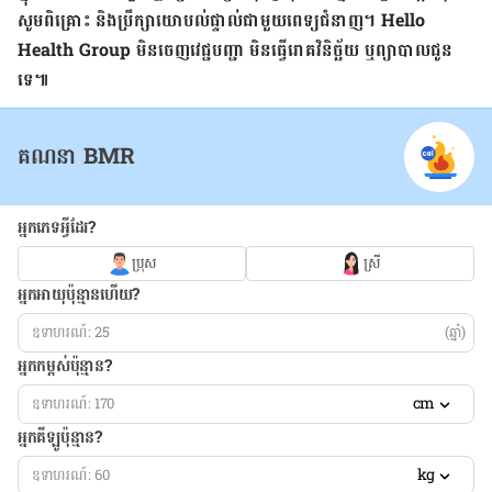
សូម​ពិគ្រោះ និង​ប្រឹក្សា​យោបល់​ផ្ទាល់​ជាមួយ​ពេទ្យ​ជំនាញ។
Hello
Health Group
មិន​ចេញ​វេជ្ជបញ្ជា មិន​ធ្វើ​រោគវិនិច្ឆ័យ ឬ​ព្យាបាល​ជូន​
ទេ៕
គណនា BMR
អ្នកភេទអ្វីដែរ?
ប្រុស
ស្រី
អ្នកអាយុប៉ុន្មានហើយ?
(ឆ្នាំ)
អ្នកកម្ពស់ប៉ុន្មាន?
cm
អ្នកគីឡូប៉ុន្មាន?
kg