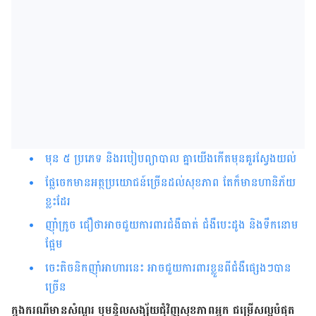
មុន ៥ ប្រភេទ និងរបៀបព្យាបាល គ្នាយើងកើតមុនគួរស្វែងយល់
ផ្លែ​ចេក​មានអត្ថប្រយោជន៍ច្រើនដល់សុខភាព តែក៏មានហានិភ័យ
ខ្លះដែរ
ញ៉ាំ​ក្រូច ជឿថាអាច​ជួយការពារ​ជំងឺ​ធាត់ ជំងឺបេះដូង និង​ទឹក​នោម​
ផ្អែម
ចេះតិចនិក​ញ៉ាំ​អាហារ​នេះ អាចជួយការពារខ្លួនពីជំងឺផ្សេងៗបាន
ច្រើន
ក្នុង​ករណី​មាន​សំណួរ ឬ​មន្ទិលសង្ស័យ​ជុំវិញ​សុខភាព​អ្នក ជម្រើស​ល្អ​បំផុត