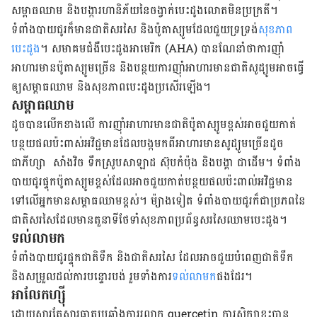
សម្ពាធ​ឈាម និង​បង្ការ​ហានិភ័យ​នៃ​
ចង្វាក់​បេះដូង​លោត​មិន​ប្រក្រតី
។
ទំពាំងបាយជូរ​ក៏​មាន​ជាតិ​សរសៃ និង​ប៉ូតាស្យូម​ដែល​ជួយ​ទ្រទ្រង់​
សុខភាព​
បេះដូង
។ សមាគម​ជំងឺ​បេះដូង​អាមេរិក
(AHA)
បាន​ណែនាំ​ថា​ការញ៉ាំ​
អាហារ​មាន​ប៉ូតាស្យូម​ច្រើន​ និង​បន្ថយ​ការ​ញ៉ាំ​អាហារ​មាន​ជាតិ​សូដ្យូម​អាច​ធ្វើ
ឲ្យ​​សម្ពាធ​ឈាម និង​សុខភាព​បេះដូងប្រសើរឡើង។
សម្ពាធ​ឈាម
ដូច​បាន​លើក​ខាងលើ ការ​ញ៉ាំ​អាហារ​មាន​ជាតិ​ប៉ូតាស្យូម​ខ្ពស់​អាច​ជួយ​កាត់
បន្ថយ​ផលប៉ះពាស់​អវិជ្ជមាន​ដែល​បង្ក​មកពី​អាហារ​មាន​សូដ្យូម​ច្រើនដូច
ជាភីហ្សា សាំងវិច ទឹកស្រូបសាឡាដ ស៊ុបកំប៉ុង និងបង្គា ជាដើម​។ ទំពាំង
បាយជូរ​ផ្ទុក​ប៉ូតាស្យូម​ខ្ពស់​ដែល​អាច​ជួយ​កាត់​បន្ថយ​ផល​ប៉ះពាល់​អវិជ្ជមាន​
ទៅ​លើ​អ្នក​មាន​សម្ពាធ​ឈាម​ខ្ពស់។ ម៉្យាងទៀត ទំពាំងបាយជូរ​ក៏​ជា​ប្រភពនៃ​
ជាតិ​សរសៃ​ដែល​មាន​តួនាទី​ថែទាំ​សុខភាព​ប្រព័ន្ធ​សរសៃឈាម​បេះដូង។
ទល់លាមក
ទំពាំងបាយជូរ​ផ្ទុក​ជាតិទឹក និងជាតិសរសៃ ដែលអាចជួយ​បំពេញ​ជាតិទឹក
និងសម្រួល​ដល់​ការ​បន្ទោរ​បង់ រួមទាំងការ​
ទល់លាមក
ផងដែរ។
អាលែកហ្ស៊ី
ដោយសារតែ​សារធាតុ​ប្រឆាំង​ការ​រលាក
quercetin
ការសិក្សា​ខ្លះ​បាន​