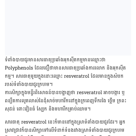
ទំពាំងបាយជូរ​មាន​សារធាតុ​ប្រឆាំងអុកស៊ីតកម្ម​មានឈ្មោះថា
Polyphenols
ដែលជឿ​ថា​មាន​សារធាតុ​ប្រឆាំង​ការ​រលាក និង​អុកស៊ីត
កម្ម។ សារធាតុមួយ​ក្នុង​នោះ​ឈ្មោះ
resveratrol
ដែល​មាន​ក្នុង​សំបក​
របស់​ទំពាំងបាយជូរ​ក្រហម។
ការ​សិក្សា​ក្នុង​មន្ទីរពិសោធន៍​បាន​បង្ហាញ​ថា
resveratrol
អាច​បង្ការ​ ឬ​
ពន្យឺត​ការ​លូតលាស់​នៃ​ដុំសាច់​មហារីក​នៅ​ក្នុង​ក្រពេញ​ទឹករងៃ ថ្លើម ក្រពះ
សុដន់ ពោះវៀនធំ ស្បែក និង​មហារីកគ្រាប់ឈាម។
សារធាតុ
resveratrol
នេះ​ក៏​មាន​នៅ​ក្នុង​ស្រាទំពាំងបាយជូរដែរ។ អ្នក
ស្រាវជ្រាវ​ក៏បាន​សិក្សា​ទៅ​លើ​ទំនាក់ទំនង​រវាង​ស្រាទំពាំងបាយជូរ​ក្រហម