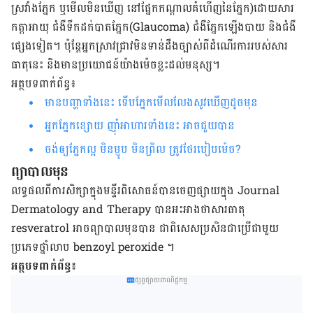
ស្រវាំង​ភ្នែក​ ឬ​មើល​មិន​ឃើញ​ នៅ​ផ្នែក​កណ្ដាល​គំហើញនៃ​ភ្នែក
)
ដោយសារ​
កត្តា​អាយុ ជំងឺទឹកដក់បាតភ្នែក​
(Glaucoma)
ជំងឺ​ភ្នែក​ឡើង​បាយ និង​ជំងឺ​
ផ្សេងទៀត។ ប៉ុន្តែ​អ្នក​ស្រាវជ្រាវ​មិន​ទាន់​ដឹង​ច្បាស់​ពី​ដំណើរ​ការ​របស់​សារ
ធាតុ​នេះ​ និង​មាន​ប្រយោជន៍​យ៉ាងម៉េច​ខ្លះ​ដល់​មនុស្ស។
អត្ថបទពាក់ព័ន្ធ៖
មានបញ្ហាទាំងនេះ ទើបភ្នែកមើលលែងសូវឃើញដូចមុន
អ្នកភ្នែកខ្សោយ ញ៉ាំអាហារទាំងនេះ អាចជួយបាន
ចង់ឲ្យភ្នែកល្អ មិនម្ញូប មិនព្រិល ត្រូវថែរបៀបម៉េច?
ព្យាបាលមុន
លទ្ធផល​ពី​ការ​សិក្សា​ក្នុង​មន្ទីរពិសោធន៍​បាន​ចេញ​ផ្សាយ​ក្នុង​
Journal
Dermatology and Therapy
បាន​អះអាង​ថា​សារធាតុ
resveratrol
អាច​ព្យាបាល​មុនបាន​ ជាពិសេស​ប្រសិនជា​ប្រើ​ជាមួយ
ប្រភេទថ្នាំលាប
benzoyl peroxide
។
អត្ថបទពាក់ព័ន្ធ៖
ផ្សព្វផ្សាយពាណិជ្ជកម្ម