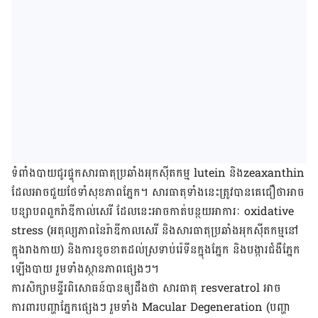
ទំពាំងបាយជូរ​ផ្ទុក​សារធាតុ​ប្រឆាំង​អុកស៊ីតកម្ម
lutein
និង
zeaxanthin
ដែល​អាច​ជួយ​ថែទាំ​សុខភាព​ភ្នែក។ សារធាតុ​ទាំង​នេះ​ត្រូវបាន​គេ​ជឿ​ថា​អាច​
បន្សាប​ពពួករ៉ាឌីកាល់សេរី​ ដែល​នេះ​អាច​កាត់បន្ថយ​
អាការៈ o
xidative
stress (
អតុល្យភាព​នៃ​រ៉ាឌីកាលសេរី និងសារធាតុ​ប្រឆាំង​អុកស៊ីតកម្ម​នៅ​
ក្នុង​រាងកាយ
)
និង
​ការ​ខូចខាត​ដល់​ស្រទាប់​រ៉េទីន​ក្នុង​ភ្នែក និង​បង្ការ​ជំងឺ​ភ្នែក​
ឡើង​បាយ​ រួមទាំង​ស្ថានភាព​ផ្សេងៗ។
ការ​សិក្សា​មន្ទីរពិសោធន៍​បាន​ឲ្យ​ដឹង​ថា សារធាតុ​
resveratrol
អាច​
ការពារ​បញ្ហា​ភ្នែក​ផ្សេងៗ រួមទាំង
Macular Degeneration (
បញ្ហា​