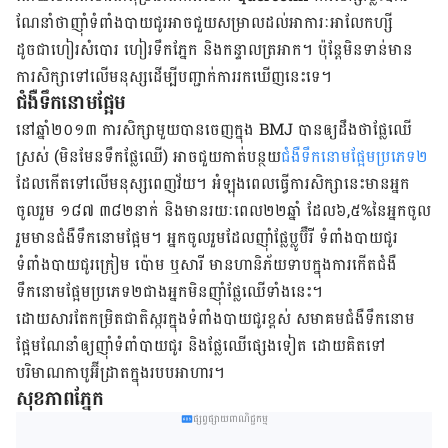
ណែនាំ​ថា​ញ៉ាំ​ទំពាំងបាយជូរ​អាច​ជួយ​សម្រាល​ដល់​អាការៈ​អាលែកហ្សី
ដូចជា​ហៀរសំបោរ ហៀរទឹកភ្នែក និងកន្ទាលត្រអាក។ ប៉ុន្តែមិនទាន់​មាន​
ការ​សិក្សា​ទៅលើ​មនុស្ស​ដើម្បី​បញ្ជាក់​ការ​រកឃើញនេះទេ។
ជំងឺ​ទឹកនោមផ្អែម
នៅឆ្នាំ២០១៣ ការសិក្សា​មួយ​បាន​ចេញ​ក្នុង
BMJ
បាន​ឲ្យ​ដឹង​ថា​ផ្លែឈើ
ស្រស់​
(
មិនមែន​ទឹកផ្លែឈើ
)
អាច​ជួយ​កាត់​បន្ថយ
​ជំងឺ​ទឹកនោមផ្អែម​ប្រភេទ​២
ដែល​កើត​ទៅ​លើ​មនុស្ស​ពេញ​វ័យ។ អំឡុងពេល​ធ្វើ​ការ​សិក្សា​នេះ​មាន​អ្នក​
ចូលរួម​ ១៨៧ ៣៨២នាក់ និង​មាន​រយៈពេល​២២​ឆ្នាំ​ ដែល​៦,
៥
%​
នៃ​អ្នក​ចូល
រួម​មាន​ជំងឺ​ទឹក​នោម​ផ្អែម។ ​អ្នក​ចូលរួម​ដែល​ញ៉ាំ​ផ្លែប្លូប៊ឺរី ទំពាំងបាយជូរ
ទំពាំងបាយជូរក្រៀម ប៉ោម ឬសារី មាន​ហានិភ័យ​ទាប​ក្នុង​ការ​កើត​ជំងឺ​
ទឹកនោមផ្អែម​ប្រភេទ២ជាង​អ្នក​មិន​ញ៉ាំ​ផ្លែឈើទាំងនេះ។
ដោយសារ​តែ​កម្រិត​ជាតិស្ករ​ក្នុង​ទំពាំងបាយជូរ​ខ្ពស់ សមាគម​ជំងឺ​ទឹកនោម​
ផ្អែម​ណែនាំ​ឲ្យ​ញ៉ាំទំពាំបាយជូរ និងផ្លែឈើ​ផ្សេងទៀត ដោយ​គិត​ទៅ​
បរិមាណ​កាបូអ៊ីដ្រាត​ក្នុង​របបអាហារ។
សុខភាព​ភ្នែក
ផ្សព្វផ្សាយពាណិជ្ជកម្ម