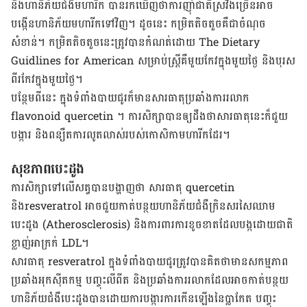
និង​ហានិភ័យ​ជំងឺមហារីក ​បាន​រកឃើញ​ថា​ការ​ញ៉ាំ​ជាតិ​ស្រវឹងច្រើន​អាច​
បង្កើន​ហានិភ័យ​មហារីក​ទៅវិញ។ ដូចនេះ កម្រិត​តិចតួច​គឺជា​ចំណុច​
សំខាន់។ កម្រិត​តិចតួច​នេះ​ត្រូវ​បាន​កំណត់​ដោយ​
The Dietary
Guidlines for American​​
សម្រាប់​ស្ត្រី​គឺ​មួយ​កែវ​ក្នុង​មួយថ្ងៃ និង​បុរស​
ពីរកែវ​ក្នុង​មួយថ្ងៃ។
បន្ថែមពីនេះ ក្នុង​ទំពាំងបាយជូរ​ក៏​មាន​សារធាតុ​ប្រឆាំង​ការ​រលាក​
flavonoid quercetin
។ ការសិក្សា​បាន​ឲ្យដឹង​ថា​សារធាតុ​នេះ​ក៏​ជួយ​
បង្ការ និង​ពន្យឺត​ការ​លូតលាស់​របស់​កោសិកា​មហារីក​ដែរ។
សុខភាព​បេះដូង
ការសិក្សា​ទៅ​លើ​សត្វ​បាន​បង្ហាញ​ថា សារធាតុ
quercetin
និង
resveratrol
អាច​ជួយ​កាត់​បន្ថយ​ហានិភ័យ​ជំងឺ
ក្រិន​សរសៃ​ឈាម​
បេះដូង
(
Atherosclerosis)
​
និង​ការពារ​ការ​ខូចខាត​ដែល​បង្ក​ដោយ​ជាតិ​
ខ្លាញ់​អាក្រក់
LDL
។
សារធាតុ
resveratrol
ក្នុង​ទំពាំងបាយជូរ​ត្រូវ​បាន​គិត​ថា​មាន​សកម្មភាព​
ប្រឆាំង​អុកស៊ីតកម្ម បញ្ចុះ​លីពីត និង​ប្រឆាំង​ការ​រលាក​ដែល​អាច​កាត់បន្ថយ​
ហានិភ័យ​ជំងឺ​បេះដូង​បាន​ដោយ​ការ​បង្ការ​ការ​កើនឡើង​នៃ​ប្លាកែត​ បញ្ចុះ​