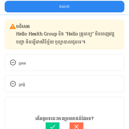
គណនា
បដិសេធ
Hello Health Group និង “Hello គ្រូពេទ្យ” មិន​ចេញ​វេជ្ជ
បញ្ជា មិន​ធ្វើ​រោគវិនិច្ឆ័យ ឬ​ព្យាបាល​ជូន​ទេ៕
ប្រភព
https://www.medicalnewstoday.com/articles/2711
56#benefits
ប្រវត្តិ
កំណែ​ប្រែបច្ចុប្បន្ន
11/05/2020
អត្ថបទ​ដោយ 
ថាត់ រ័ត្នមូនីតា
តើអត្ថបទនេះមានប្រយោជន៍ដែរទេ?
ត្រួតពិនិត្យដោយ
ទូច សុខា