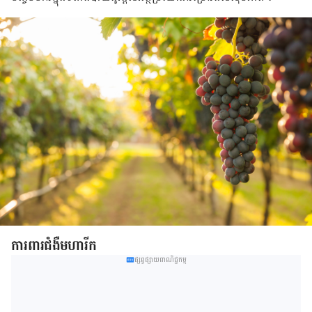
ការពារជំងឺ​មហារីក
ផ្សព្វផ្សាយពាណិជ្ជកម្ម