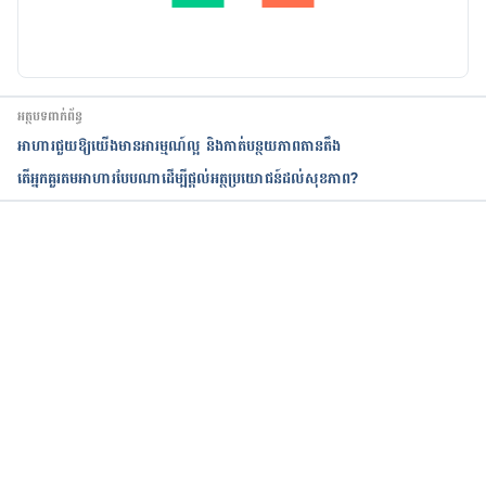
បច្ចុប្បន្នភាពដោយ៖ 
Solika
អត្ថបទពាក់ព័ន្ធ
អាហារជួយឱ្យយើងមានអារម្មណ៍ល្អ​ និងកាត់បន្ថយភាពតានតឹង
តើអ្នកគួរតមអាហារបែបណាដើម្បីផ្តល់អត្ថប្រយោជន៍ដល់សុខភាព?
កំពុងដំណើរការ...