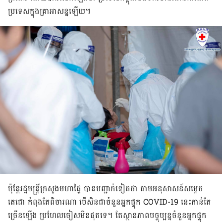
ប្រទេស​ក្នុង​គ្រា​អាសន្ន​ឡើយ។
ប៉ុន្តែ​​រដ្ឋមន្ត្រី​ក្រសួង​មហាផ្ទៃ បាន​បញ្ជាក់​ទៀត​ថា តាម​អនុសាសន៍​សម្ដេច​
តេជោ កំពុងតែ​ពិចារណា បើ​សិន​ជា​ចំនួន​អ្នក​ផ្ទុក COVID-19 នេះ​កាន់តែ​
ច្រើន​ឡើង ប្រហែល​ចៀស​មិន​ផុត​ទេ។ តែ​ស្ថានភាព​បច្ចុប្បន្ន​ចំនួន​អ្នក​ផ្ទុក​