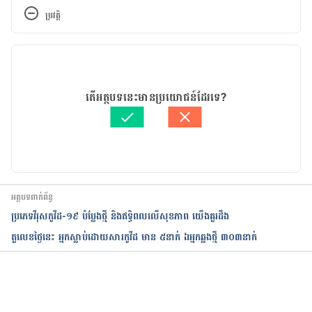
ប្រវត្តិ
កំណែ​ប្រែបច្ចុប្បន្ន
27/04/2021
អត្ថបទ​ដោយ 
Try Ravi
តើអត្ថបទនេះមានប្រយោជន៍ដែរទេ?
ត្រួតពិនិត្យដោយ 
វេជ្ជ. ចាន់ ស៊ីណេត
បច្ចុប្បន្នភាពដោយ៖ 
ទូច សុខា
អត្ថបទពាក់ព័ន្ធ
ប្រភេទវីរុសកូវីដ-១៩ បំប្លែងថ្មី និងឥទ្ធិពលលើសុខភាព យើងគួរដឹង
តួលេខថ្ងៃនេះ អ្នកស្លាប់ដោយសារកូវីដ មាន ៥នាក់ ឯអ្នកឆ្លងថ្មី ៣០៣នាក់
កំពុងដំណើរការ...