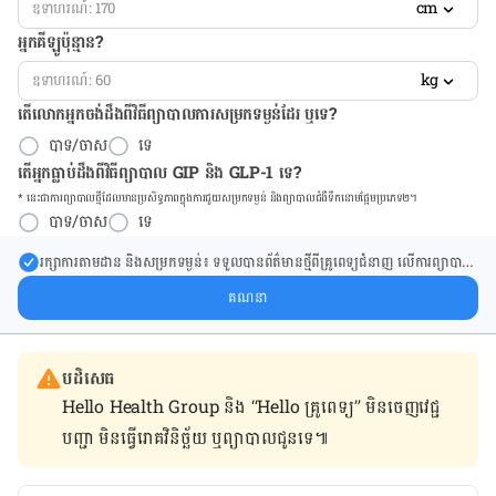
cm
អ្នកគីឡូប៉ុន្មាន?
kg
តើលោកអ្នកចង់ដឹង​ពីវិធីព្យាបាលការសម្រកទម្ងន់ដែរ ឬទេ?
បាទ/ចាស
ទេ
តើអ្នកធ្លាប់ដឹងពីវិធីព្យាបាល GIP និង GLP-1 ទេ?
* នេះ​ជា​ការ​ព្យា​បាល​ថ្មីដែល​​មាន​ប្រសិទ្ធ​ភាព​ក្នុង​ការ​ជួយ​សម្រក​ទម្ងន់ និង​ព្យា​បាល​ជំ​ងឺ​ទឹក​នោម​ផ្អែម​ប្រភេទ២។
បាទ/ចាស
ទេ
រក្សា​ការ​តាមដាន និងសម្រក​ទម្ងន់៖ ទទួលបាន​ព័ត៌​មាន​ថ្មី​ពី​គ្រូពេទ្យ​ជំនាញ លើ​ការ​ព្យា​បាល​
ការសម្រក​ទម្ងន់ និងការផ្តល់ជំនួយដោយផ្ទាល់​ក្នុង​ប្រអប់​សារ​របស់​អ្នក។
គណនា
បដិសេធ
Hello Health Group និង “Hello គ្រូពេទ្យ” មិន​ចេញ​វេជ្ជ
បញ្ជា មិន​ធ្វើ​រោគវិនិច្ឆ័យ ឬ​ព្យាបាល​ជូន​ទេ៕