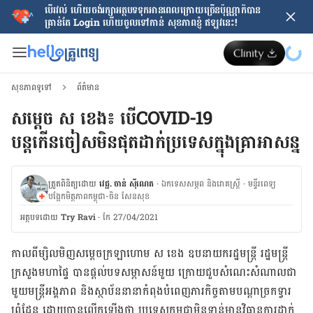
បើរវល់ ហើយចង់​រក្សាអត្ថបទទុកអានពេលក្រោយ​ច្រើនប៉ុណ្ណាក៏បាន
គ្រាន់តែ​ Login ហើយចូលទៅកាន់ សុខភាពខ្ញុំ ឥឡូវនេះ!
សុខភាពទូទៅ
ព័ត៌មាន
សម្ដេច ស ខេង៖ បើCOVID-19
បន្ដកើនចៀសមិនផុតដាក់ប្រទេស​ក្នុងគ្រាអាសន្ន
ត្រួតពិនិត្យដោយ
វេជ្ជ. ចាន់ ស៊ីណេត
·
ឯកទេសសម្ភព និងរោគស្ត្រី
·
ម​ន្ទីរពេទ្យ
បង្អែកមិត្តភាពកម្ពុជា-ចិន សែនសុខ
អត្ថបទ​ដោយ
Try Ravi
·
កែ 27/04/2021
កាលពី​ម្សិលមិញ​សម្ដេច​ក្រឡា​ហោម ស ខេង ឧបនាយករដ្ឋមន្ត្រី ​រដ្ឋមន្ត្រី​
ក្រសួង​មហាផ្ទៃ បាន​ផ្ដល់​បទ​សម្ភាសន៍​មួយ ក្រោយ​ជួប​សំណេះសំណាល​ជា​
មួយ​មន្ត្រី​អង្គភាព និង​ស្ថាប័ន​នានា​កំពុង​បំពេញ​ភារកិច្ច​តាម​បណ្ដា​ច្រក​ទ្វារ​
ព្រំដែន ដោយ​បាន​លើក​ឡើង​ថា ប្រទេស​កម្ពុជា​មិន​ទាន់​មាន​វិធានការ​ដាក់​