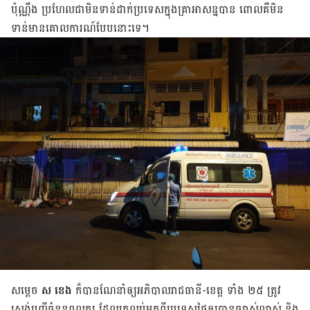
ប៉ុណ្ណឹង ប្រហែល​ជា​មិន​ទាន់​ដាក់​ប្រទេស​ក្នុង​គ្រា​អាសន្ន​បាន ពោល​គឺមិន​
ទាន់​មាន​គោលការណ៍​បែប​នោះ​ទេ។
សម្ដេច
ស ខេង
ក៏​បាន​ណែនាំ​ឲ្យ​អភិបាល​រាជធានី-ខេត្ត ទាំង ២៥ ត្រូវ​
ស្រង់​បញ្ជី​ចំនួន​ពលករ ដែល​ត្រលប់​មក​ពី​ប្រទេស​ថៃ​ឲ្យ​បាន​ច្បាស់លាស់ និង​