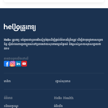
Hello គ្រូពេទ្យ ​ចង់​ក្លាយ​ជា​ប្រភព​ជិតស្និទ្ធបំផុតដើម្បី​ផ្ដល់​ព័ត៌មាន​ដ៏​ត្រឹមត្រូវ​ ដើម្បី​ជា​ទុន​ក្នុង​ការ​សម្រេច​
ចិត្ត ធ្វើ​យ៉ាង​ណា​ឲ្យ​បងប្អូន​រស់នៅ​ប្រកប​ដោយ​សុខភាព​ល្អ​បរិបូរណ៍ និង​ស្រស់ស្រាយ​សុខសប្បាយ​ជា​
ដរាប
តាម​ដាន​ពួក​យើង​នៅ​លើ
មាតិកា
រង្វាស់​សុខភាព
ព័ត៌មាន
Hello Health
ខនិងលក្ខខណ្ឌ
អំពីយើង