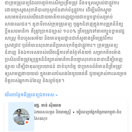
ជា​ក្រុម​គ្រូពេទ្យ​ដែល​បញ្ចប់ការសិក្សាត្រឹមត្រូវ និង​ទទួល​ស្គាល់​ជាផ្លូវការ​
ដោយ​ក្រសួងសុខាភិបាលឬស្ថាប័ន​ពាក់ព័ន្ធ​ផ្លូវការ ដើម្បីលើកស្ទួយ​
សហគមន៍​របស់យើង​ដោយ​មាតិកា​ចេញផ្សាយជាបន្តបន្ទាប់សម្រាប់
សាធារណជន។ តួនាទីរបស់​ក្រុមគ្រូពេទ្យ ឬ​អ្នក​ជំនាញ​ក្នុងការ​ត្រួតពិនិត្យ​
ខ្លឹមសារ​មាតិកា គឺ​ត្រូវ​ប្រាកដ​ច្បាស់ ១០០% ត្រឹមត្រូវ​ទៅតាម​ក្បួនខ្នាតវេជ្ជ
សាស្ត្រ មិនហួសសម័យ និង​មានមូលដ្ឋាន​ជា​ភ័ស្តុតាង​ត្រឹមត្រូវ​ពី​ការ​
ស្រាវជ្រាវ ឬ​ព័ត៌មាន​សុខភាព​ពី​ប្រភព​ទុកចិត្ត​ជាផ្លូវការ។ ក្រុមគ្រូពេទ្យ
ជំនាញ និង​ឯកទេស​របស់យើង​ធ្វើការ​ទាំង​ថ្ងៃទាំងយប់ សម្រាក​តិចម៉ោង
ប្រសិន​បើ​តម្រូវ​ឲ្យ​ត្រួតពិនិត្យ​រាល់​មាតិកា​ពី​បញ្ហា​សុខភាព​នានា​ដើម្បី​ចេញ​
ផ្សាយ ដើម្បី​ជា​គុណប្រយោជន៍ ជា​ទំនុកចិត្ត ជា​ប្រភព​ព័ត៌មាន​ដ៏​ត្រឹមត្រូវ
ឲ្យសាមញ្ញ​ងាយយល់ ក្នុងគោលបំណង​តែមួយ​គត់​គឺ ជួយ​ឲ្យ​រាល់ការសម្រេច
ចិត្ត​របស់​អ្នក​កាន់តែ​ល្អ និង​ល្អ​បំផុត។
មើល​បន្ថែម​ពី​គ្រូពេទ្យ​ឯកទេស
វេជ្ជ. ចាន់ ស៊ីណេត
ឯកទេសសម្ភព និងរោគស្ត្រី
• ម​ន្ទីរពេទ្យបង្អែកមិត្តភាពកម្ពុជា-ចិន
សែនសុខ