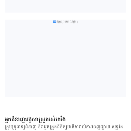
ផ្សព្វផ្សាយពាណិជ្ជកម្ម
អ្នកជំនាញវេជ្ជសាស្ត្ររបស់យើង
ក្រុមគ្រូពេទ្យជំនាញ និង​អ្នក​ត្រួតពិនិត្យ​មាតិការាល់ការចេញផ្សាយ សុទ្ធតែ