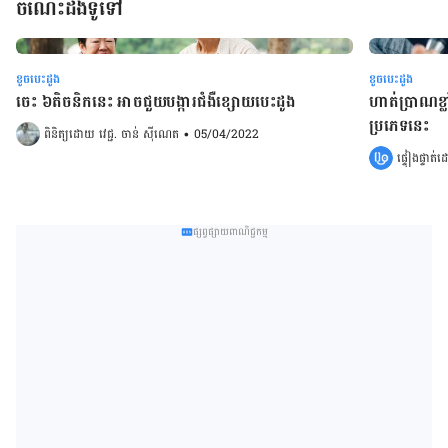
ចំណេះដឹងទូទៅ
ខូចបេះដូង
ខូចបេះដូង
ចេះ ៦តិចនិកនេះ អាចជួយបង្ការជំងឺខ្សោយបេះដូង
ហាត់ប្រាណខ្
ប្រភេទនេះ
ពិនិត្យដោយ 
វេជ្ជ. ចាន់ ស៊ីណេត
•
05/04/2022
ផ្ទៀងផ្ទាត
ផ្សព្វផ្សាយពាណិជ្ជកម្ម