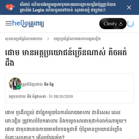
បើរវល់ ហើយចង់​រក្សាអត្ថបទទុកអានពេលក្រោយ​ច្រើនប៉ុណ្ណាក៏បាន
គ្រាន់តែ​ Login ហើយចូលទៅកាន់ សុខភាពខ្ញុំ ឥឡូវនេះ!
សុខភាពប្រព័ន្ធរំលាយអាហារ
បញ្ហាប្រព័ន្ធរំលាយអាហារផ្សេងទៀត
ផោម មានអត្ថប្រយោជន៍ច្រើនណាស់ តិច​អត់​
ដឹង
ត្រួតពិនិត្យដោយ
ជីព ចិត្ត
អត្ថបទ​ដោយ
គីង ច័ន្ទវាសនា​
·
កែ 08/10/2019
ផោម ឬ​ដើរខ្យល់ ជាផ្នែកមួយ​នៃ​ការ​រំលាយអាហារ ជាពិសេស ពេល
ពោះវៀន ត្រូវការ​បំបែក​អាហារ និង​កម្ចេច​សារធាតុ​ជាក់លាក់​ណាមួយ។
ផោម ជាមុខងារ​រាងកាយ​តាមបែប​ធម្មជាតិ ​ប៉ុន្ដែ​មាន​ប្រយោជន៍​ច្រើន
ចំពោះ​សុខភាព។ តើ​ល្អ​យ៉ាង​ម៉េច?