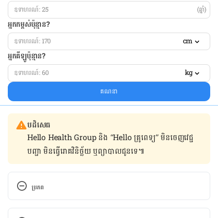
(ឆ្នាំ)
អ្នកកម្ពស់ប៉ុន្មាន?
cm
អ្នកគីឡូប៉ុន្មាន?
kg
គណនា
បដិសេធ
Hello Health Group និង “Hello គ្រូពេទ្យ” មិន​ចេញ​វេជ្ជ
បញ្ជា មិន​ធ្វើ​រោគវិនិច្ឆ័យ ឬ​ព្យាបាល​ជូន​ទេ៕
ប្រភព
https://www.powerofpositivity.com/health-
benefits-farting/?