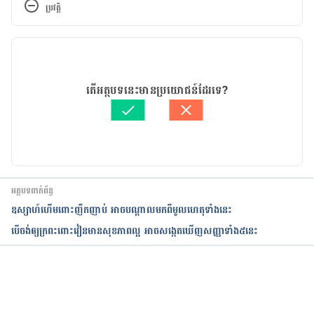
ប្រវត្តិ
fbclid=IwAR2RZPTT_NhZJoQiaNEwVrj4S6C5LiG
WoOt4n4O0M_A8K89M832g6XGbZHc
កំណែ​ប្រែបច្ចុប្បន្ន
08/10/2019
អត្ថបទ​ដោយ 
គីង ច័ន្ទវាសនា​
តើអត្ថបទនេះមានប្រយោជន៍ដែរទេ?
ត្រួតពិនិត្យដោយ
ជីព ចិត្ត
បច្ចុប្បន្នភាពដោយ៖ 
Solika
អត្ថបទពាក់ព័ន្ធ
ឧស្សាហ៍ហើមពោះញឹកញាប់ អាចបណ្តាលមកពីមូលហេតុទាំងនេះ
បើចង់ឲ្យក្រពះពោះវៀនមានសុខភាពល្អ អាចសង្កេតឃើញសញ្ញាទាំង៥នេះ
កំពុងដំណើរការ...