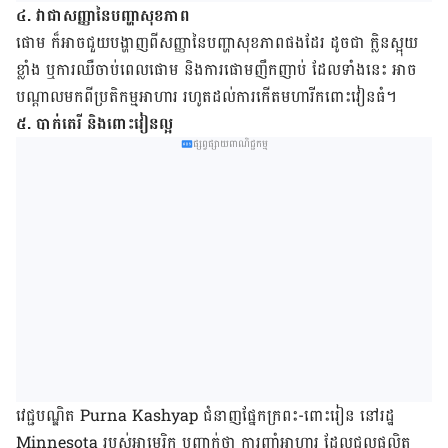
៤. វាជាសញ្ញានៃបញ្ហា​សុខភាព
ផោម ក៏អាច​ជួយ​បង្ហាញ​ពីសញ្ញា​នៃ​បញ្ហា​សុខភាព​ផងដែរ ដូចជា ​ក្លិន​ស្អុយ​
ខ្លាំង ឬ​ការឈឺចាប់​ពេល​ផោម និង​ការ​ផោមញឹកញាប់ ដែល​ទាំងនេះ អាច
បណ្ដាល​មកពី​ប្រតិកម្ម​អាហារ រហូត​ដល់ការ​កើត​​មហារីក​ពោះវៀនធំ។
៥. បាក់តេរី និង​ពោះវៀនល្អ
ផ្សព្វផ្សាយពាណិជ្ជកម្ម
វេជ្ជបណ្ឌិត Purna Kashyap ជំនាញ​ផ្នែក​ក្រពះ-ពោះរៀន នៅរដ្ឋ
Minnesota របស់​អាមេរិក បញ្ជាក់​ថា ការញ៉ាំ​អាហារ ដែល​ជួល​ផលិត​