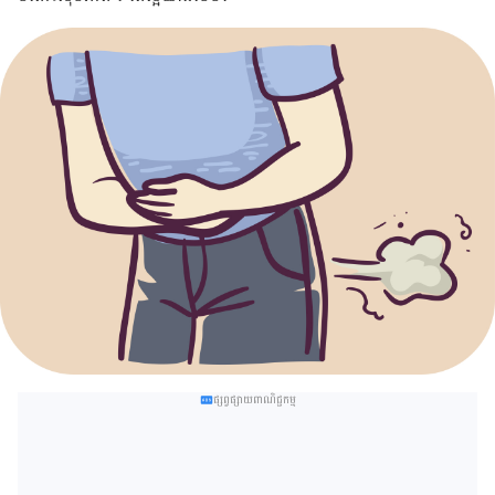
ផ្សព្វផ្សាយពាណិជ្ជកម្ម