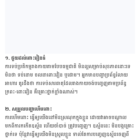
១. ជួយ​ដល់​ពោះវៀនធំ
ការទប់​ប្រតិកម្ម​រាងកាយ​តាម​បែប​ធម្មជាតិ មិន​ល្អ​សម្រាប់​សុខភាព​នោះទេ
មិន​ថា ទប់នោម ចលនា​ពោះវៀន ឬផោម។ អ្នកមាន​បញ្ហា​ប្រព័ន្ធរំលាយ​
អាហារ គួរដឹងថា ការទប់​សារធាតុ​ដែល​រាងកាយ​ចង់​បញ្ចេញ​តាម​​ប្រព័ន្ធ​
ក្រពះ-ពោះវៀន គឺគ្រោះថ្នាក់​ខ្លាំង​ណាស់។
២. សម្រួល​បញ្ហា​ហើមពោះ
ការហើមពោះ ធ្វើឲ្យ​យើង​នៅ​មិន​ស្រណុក​ក្នុង​ខ្លួន ដោយ​វាអាចបណ្ដាល​
មកពី​ការ​កកើត​ឧស្ម័ន ហើយ​ចាំបាច់ ត្រូវ​បញ្ចេញ។ ឧស្ម័ន​នេះ មិន​បង្ក​គ្រោះ
ថ្នាក់​ទេ ប៉ុន្ដែ​វា​ធ្វើ​ឲ្យ​យើង​មិន​ស្រួលខ្លួន ទាល់តែ​ការ​បញ្ចេញ​ឧស្ម័ន​ចេញពី​