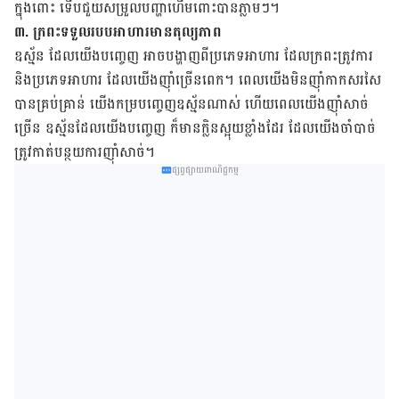
ក្នុង​ពោះ ទើប​ជួយ​សម្រួល​បញ្ហា​ហើម​ពោះ​បាន​ភ្លាមៗ។
៣. ​ក្រពះ​ទទួលរបបអាហារ​មាន​តុល្យភាព
ឧស្ម័ន ដែល​យើង​បញ្ចេញ អាច​បង្ហាញ​ពី​ប្រភេទ​អាហារ ដែល​ក្រពះ​ត្រូវការ
និង​ប្រភេទ​អាហារ ដែល​យើង​ញ៉ាំ​ច្រើន​ពេក។ ពេល​យើង​មិន​ញ៉ាំ​កាកសរសៃ​
បាន​គ្រប់គ្រាន់ យើង​កម្រ​បញ្ចេញ​ឧស្ម័ន​ណាស់ ហើយ​ពេល​យើង​ញ៉ាំសាច់
ច្រើន ឧស្ម័ន​ដែល​យើង​បញ្ចេញ ក៏មាន​ក្លិន​ស្អុយ​ខ្លាំងដែរ ដែល​យើង​ចាំបាច់​
ត្រូវ​កាត់បន្ថយ​ការ​ញ៉ាំសាច់។
ផ្សព្វផ្សាយពាណិជ្ជកម្ម