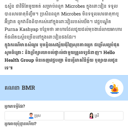
ឧស្ម័ន ជាវិធី​តែមួយ​គត់ សម្រាប់​ពពួក Microbes ក្នុង​ពោះវៀន ទទួល​
បាន​សារធាតុ​ចិញ្ចឹម។ ប្រសិន​ពពួក Microbes មិន​ទទួល​សារធាតុ​កាបូ
អ៊ីដ្រាត ពួកវា​នឹង​ពិបាក​រស់នៅ​ក្នុង​ពោះវៀន​របស់​យើង។ វេជ្ជបណ្ឌិត
Purna Kashyap បន្ថែម​ថា អាហារ​ដែល​ជួយ​ដល់​មុខងារ​រំលាយ​អាហារ
ក៏ផលិត​ឧស្ម័ន​ច្រើន​នៅ​ក្នុង​ពោះវៀន​ផងដែរ។
ក្នុង​ករណី​មាន​សំណួរ ឬ​មន្ទិល​សង្ស័យ​ជុំវិញ​សុខភាព​អ្នក ជម្រើស​ល្អ​បំផុត
សូម​ពិគ្រោះ និង​ប្រឹក្សា​យោបល់​ផ្ទាល់​ជាមួយ​គ្រូពេទ្យ​ជំនាញ។ Hello
Health Group មិនចេញ​វេជ្ជបញ្ជា មិន​ធ្វើ​រោគ​វិនិច្ឆ័យ ឬ​ព្យាបាល​ជូន​
ទេ៕
គណនា BMR
អ្នកភេទអ្វីដែរ?
ប្រុស
ស្រី
អ្នកអាយុប៉ុន្មានហើយ?