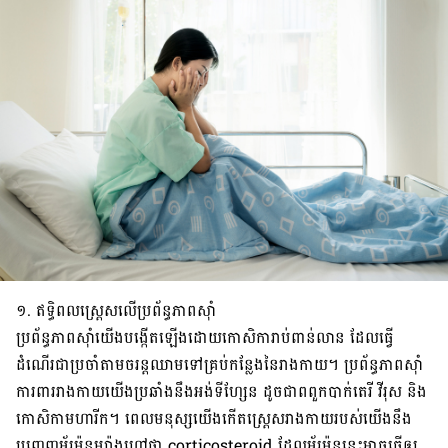
១. ឥទ្ធិ​ពល​ស្រ្តេស​លើ​ប្រព័ន្ធ​ភាព​ស៊ាំ
​ប្រព័ន្ធ​ភាពស៊ាំ​យើង​បង្កើត​ឡើង​ដោយ​កោសិកា​រាប់ពាន់​លាន ដែល​ធ្វើ​
ដំណើរ​ជា​ប្រចាំ​តាម​ចរន្ត​ឈាម​​ទៅ​គ្រប់​កន្លែង​នៃ​រាង​កាយ​។ ប្រ​ព័ន្ធ​ភាព​ស៊ាំ​
ការ​ពារ​រាង​កាយ​យើង​ប្រឆាំង​នឹង​អង់ទីហ្សែន ដូច​ជា​ពពួក​បាក់តេរី វីរុស និង​
កោសិកា​មហារីក​។ ពេល​មនុស្ស​យើង​កើត​ស្ត្រេស​រាង​កាយ​របស់​យើង​នឹង​
បញ្ចេញ​អ័រម៉ូន​ម្យ៉ាង​ហៅ​ថា corticosteroid ដែល​អ័រម៉ូន​នេះ​អាច​ធ្វើ​ឲ្យ​​