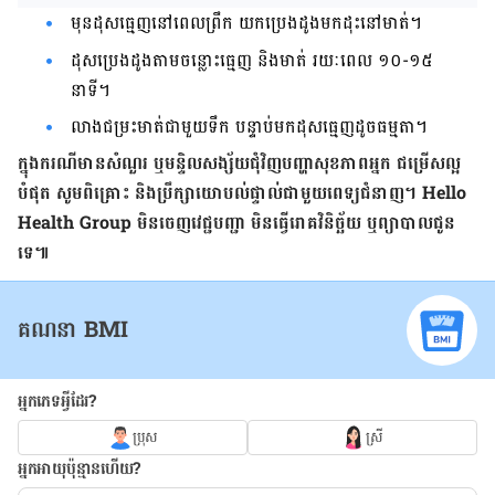
មុន​ដុស​ធ្មេញ​នៅពេល​ព្រឹក យក​​ប្រេង​ដូង​មក​ដុះ​នៅ​មាត់​។
ដុស​ប្រេង​ដូង​តាម​ចន្លោះ​ធ្មេញ​ និង​មាត់ រយៈពេល ១០-១៥
នាទី។
លាង​ជម្រះ​មាត់​ជាមួយ​ទឹក​ បន្ទាប់​មក​ដុស​ធ្មេញ​ដូច​ធម្មតា។
ក្នុង​ករណី​មាន​សំណួរ​ ឬ​មន្ទិល​សង្ស័យ​ជុំវិញ​បញ្ហា​សុខភាព​អ្នក​ ជម្រើស​ល្អ​
បំផុត ​សូម​ពិគ្រោះ ​និង​ប្រឹក្សា​យោបល់​ផ្ទាល់​ជាមួយ​ពេទ្យ​ជំនាញ។ Hello
Health Group មិន​ចេញ​វេជ្ជបញ្ជា​ មិន​ធ្វើ​រោគ​វិនិច្ឆ័យ​ ឬ​ព្យាបាល​ជូន​
ទេ៕
គណនា BMI
អ្នកភេទអ្វីដែរ?
ប្រុស
ស្រី
អ្នកអាយុប៉ុន្មានហើយ?