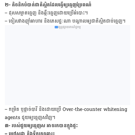
២- តិចនិកបំបាត់ជាតិ​ស្អិតដែលធ្វើ​ឲ្យ​ធ្មេញ​ប្រែ​ពណ៌
– ដុស​សម្អាត​ធ្មេញ ​និង​ឆ្កឹះ​ធ្មេញ​ដោយ​ប្រើ​អំបោះ។
– ចៀសវាង​ញ៉ាំ​អាហារ​ និង​ភេសជ្ជៈ​ណា​ ​បណ្ដាល​ឲ្យ​ជាតិ​ស្អិត​ជាប់​ធ្មេញ។
ផ្សព្វផ្សាយពាណិជ្ជកម្ម
– កម្រិត ​ឬ​ផ្តាច់បារី​ និង​ដោយ​ប្រើ Over-the-counter whitening
agents ជួយ​ឲ្យធ្មេញសវិញ។
៣- របស់ជួយ​ឲ្យ​ធ្មេញ​ស អាច​រក​បាន​ក្នុង​ផ្ទះ
– ម្សៅ​សូដា ​និង​ទឹកក្រូចឆ្មារ៖