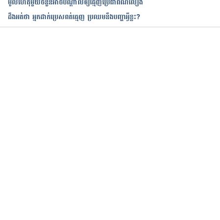
មូលហេតុមួយចំនួនអាចបណ្ដាលឲ្យធ្មេញប្រែជាពណ៌លឿង
ដឹងអត់ថា អ្នកដាក់ប្រេសពត់ធ្មេញ ប្រឈមនឹងបញ្ហាអ្វីខ្លះ?
Accessed March 14, 2017
Home Remedies for Yellow Teeth, 
http://www.top10homeremedies.com/home-
កំពុងដំណើរការ...
remedies/home-remedies-for-yellow-teeth.html  
Accessed March 14, 2017.
3 Natural Ways to Whiten Teeth at Home. 
http://everydayroots.com/teeth-whitening-at-
home Accessed March 14, 2017.