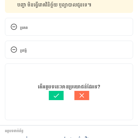
បញ្ជា មិន​ធ្វើ​រោគវិនិច្ឆ័យ ឬ​ព្យាបាល​ជូន​ទេ៕
ប្រភព
Ten causes of yellow teeth and how to avoid 
them,  http://www.colgate.com/en/us/oc/oral-
ប្រវត្តិ
health/life-stages/adult-oral-care/article/ten-
causes-of-yellow-teeth-and-how-to-avoid-them-
កំណែ​ប្រែបច្ចុប្បន្ន
0116    Accessed March 14 2017
26/09/2019
TOP 6 REASONS YOUR TEETH ARE SO YELLOW 
អត្ថបទ​ដោយ 
CHIN Ven
តើអត្ថបទនេះមានប្រយោជន៍ដែរទេ?
https://www.listerine.com/teeth-
ត្រួតពិនិត្យដោយ 
វេជ្ជ. ចាន់ ស៊ីណេត
whitening/causes-yellow-teeth  Accessed March 
បច្ចុប្បន្នភាពដោយ៖ 
Solika
14, 2017.
Dental Health and Tooth discoloration, 
http://www.webmd.com/oral-health/guide/tooth-
អត្ថបទពាក់ព័ន្ធ
discoloration