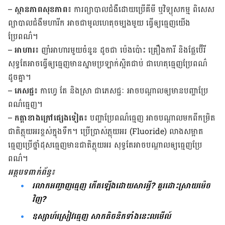
–
ស្ថានភាពសុខភាព៖
ការ​ព្យាបាល​ជំងឺ​ដោយ​ប្រើ​គីមី​ ឬ​វិទ្យុសកម្ម​ ពិសេស​
ព្យាបាលជំងឺ​មហារីក ​អាច​ជាមូល​ហេតុ​ចម្បង​មួយ ធ្វើ​ឲ្យ​ធ្មេញ​យើង​
ប្រែពណ៌។
–
អាហារ៖
​ញាំ​អាហារ​មួយ​ចំនួន​ ​ដូចជា​ ប៉េងប៉ោះ​ គ្រឿងការី និង​ផ្លែ​ប៊ើរី ​
សុទ្ធ​តែ​អាច​ធ្វើឲ្យ​ធ្មេញ​​មាន​ស្នាម​ប្រឡាក់​ស្អិត​ជាប់​ ជា​ហេតុ​​ធ្មេញ​ប្រែ​ពណ៌
ដូច​គ្នា។ ​
–
ភេសជ្ជ៖
កាហ្វេ​ តែ​ និង​ស្រា ​ជា​ភេសជ្ជៈ​ ​អាច​បណ្ដាលឲ្យ​មាន​បញ្ហា​ប្រែ​
ពណ៌​ធ្មេញ​។
–
កត្តាខាងក្រៅផ្សេងទៀត៖
បញ្ហា​ប្រែ​ពណ៌​ធ្មេញ​ អាច​បណ្ដាល​មក​ពី​កម្រិត​
ជាតិ​ភ្លុយអរ​ខ្ពស់​ក្នុង​ទឹក។​ ប្រើប្រាស់​ភ្លុយអរ​ (Fluoride)​ លាង​សម្អាត​​
ធ្មេញ​ប្រើ​ថ្នាំ​ដុស​ធ្មេញ​​មាន​ជាតិ​ភ្លុយអរ ​សុទ្ធ​តែ​អាច​បណ្ដាល​ឲ្យ​​ធ្មេញ​ប្រែ​
ពណ៌។
អត្ថបទ​ពាក់​ព័ន្ធ៖
រលាកអញ្ចាញធ្មេញ កើតឡើងដោយសារអ្វី? គួរដោះស្រាយម៉េច
វិញ?
ឧស្សាហ៍ស្រៀវធ្មេញ សាកតិចនិកទាំងនេះលមើល៍