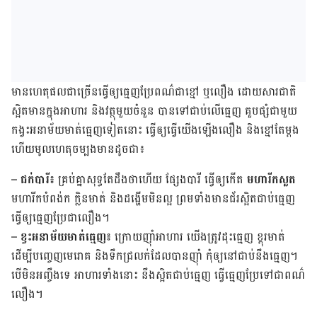
មាន​ហេតុផល​ជាច្រើន​ធ្វើ​ឲ្យ​ធ្មេញ​ប្រែ​ពណ៌​ជា​ខ្មៅ ឬលឿង ដោយ​សារ​ជាតិ​
ស្អិត​មាន​ក្នុង​អាហារ និង​វត្ថុ​មួយ​ចំនួន បានទៅ​ជាប់​លើ​ធ្មេញ គួប​ផ្សំ​ជាមួយ​
កង្វះ​អនាម័យ​មាត់ធ្មេញ​ទៀត​នោះ ធ្វើ​ឲ្យ​ធ្វើ​យើង​ឡើងលឿង និង​ខ្មៅតែ​ម្តង
ហើយ​មូលហេតុ​ចម្បង​មាន​ដូច​ជា៖​
–
ជក់​បារី៖
​គ្រប់​គ្នា​សុទ្ធ​តែ​ដឹង​ថាហើយ ​ផ្សែង​បារី​ ធ្វើ​ឲ្យ​កើត​
មហារីក​សួត
មហារីក​បំពង់ក​​ ក្លិនមាត់​ និងដង្ហើមមិនល្អ ព្រមទាំង​មាន​​ជ័រស្អិត​ជាប់​ធ្មេញ​
ធ្វើ​ឲ្យ​ធ្មេញ​ប្រែ​ជា​លឿង។
–
ខ្វះអនាម័យមាត់ធ្មេញ៖
ក្រោយ​​ញ៉ាំអាហារ យើង​ត្រូវ​ដុះ​ធ្មេញ​ ខ្ពុរ​មាត់​
ដើម្បី​បញ្ចេញ​មេរោគ ​និង​ទឹក​ជ្រលក់​ដែល​បាន​ញ៉ាំ កុំ​ឲ្យ​នៅ​ជាប់​នឹង​ធ្មេញ។ ​
បើ​មិន​អញ្ចឹង​ទេ​ អាហារ​ទាំងនោះ​ នឹង​ស្អិត​ជាប់​ធ្មេញ​ ធ្វើធ្មេញ​ប្រែ​ទៅ​ជា​ពណ៌​
លឿង។