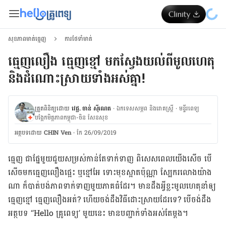
សុខភាពមាត់ធ្មេញ
ការថែទាំមាត់
ធ្មេញលឿង ធ្មេញខ្មៅ មកស្វែងយល់ពីមូលហេតុ
និងដំណោះស្រាយទាំងអស់គ្នា!
ត្រួតពិនិត្យដោយ
វេជ្ជ. ចាន់ ស៊ីណេត
·
ឯកទេសសម្ភព និងរោគស្ត្រី
·
ម​ន្ទីរពេទ្យ
បង្អែកមិត្តភាពកម្ពុជា-ចិន សែនសុខ
អត្ថបទ​ដោយ
CHIN Ven
·
កែ 26/09/2019
ធ្មេញ ជាផ្នែមួយ​ជួយ​សម្រស់​កាន់​តែ​ទាក់ទាញ ពិសេស​ពេលយើង​សើច បើ​
សើច​មក​ធ្មេញលឿងផ្អេះ ឬខ្មៅអែ ទោះ​មុខ​ស្អាត​ប៉ុណ្ណា ស្បែក​​រលោង​យ៉ាង​
ណា ក៏​បាត់​បង់​ភាព​ទាក់ទាញ​មួយ​ភាគ​ធំ​ដែរ។ មាន​ដឹងអ្វី​ខ្លះ​​មូលហេតុនាំ​ឲ្យ​
ធ្មេញ​ខ្មៅ ធ្មេញ​លឿង​អត់? ហើយ​ចង់​ដឹង​វិធី​ដោះ​ស្រាយ​ដែរទេ? បើ​ចង់​ដឹង
អត្ថបទ “Hello គ្រូពេទ្យ’ មួយនេះ មាន​បញ្ជាក់​ទាំង​អស់​តែ​ម្តង។