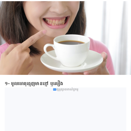
១- មូលហេតុធ្មេញមានខ្មៅ ឬលឿង
ផ្សព្វផ្សាយពាណិជ្ជកម្ម