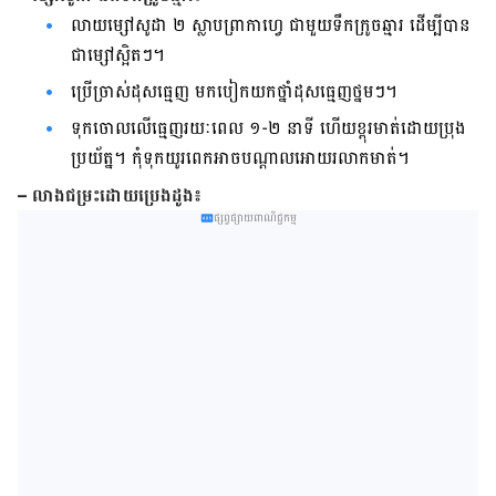
លាយ​ម្សៅ​សូដា​ ២ ស្លាបព្រា​កាហ្វេ​ ជាមួយ​ទឹកក្រូច​ឆ្មារ​ ដើម្បី​បាន​
ជា​ម្សៅ​ស្អិតៗ។
ប្រើ​ច្រាស់​ដុស​ធ្មេញ ​មក​បៀក​យក​ថ្នាំ​ដុស​ធ្មេញ​ថ្នមៗ។
ទុក​ចោល​លើ​ធ្មេញ​រយៈពេល​ ១-២ ​នាទី​ ហើយ​ខ្ពុរ​មាត់​ដោយ​ប្រុង
ប្រយ័ត្ន។ កុំ​ទុក​យូរ​ពេក​អាច​បណ្ដាល​អោយ​រលាក​មាត់។
– លាង​ជម្រះ​ដោយ​ប្រេងដូង៖
ផ្សព្វផ្សាយពាណិជ្ជកម្ម