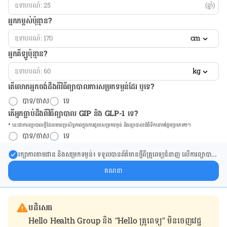
(ឆ្នាំ)
អ្នកកម្ពស់ប៉ុន្មាន?
cm
អ្នកគីឡូប៉ុន្មាន?
kg
តើលោកអ្នកចង់ដឹង​ពីវិធីព្យាបាលការសម្រកទម្ងន់ដែរ ឬទេ?
បាទ/ចាស
ទេ
តើអ្នកធ្លាប់ដឹងពីវិធីព្យាបាល GIP និង GLP-1 ទេ?
* នេះ​ជា​ការ​ព្យា​បាល​ថ្មីដែល​​មាន​ប្រសិទ្ធ​ភាព​ក្នុង​ការ​ជួយ​សម្រក​ទម្ងន់ និង​ព្យា​បាល​ជំ​ងឺ​ទឹក​នោម​ផ្អែម​ប្រភេទ២។
បាទ/ចាស
ទេ
រក្សា​ការ​តាមដាន និងសម្រក​ទម្ងន់៖ ទទួលបាន​ព័ត៌​មាន​ថ្មី​ពី​គ្រូពេទ្យ​ជំនាញ លើ​ការ​ព្យា​បាល​
ការសម្រក​ទម្ងន់ និងការផ្តល់ជំនួយដោយផ្ទាល់​ក្នុង​ប្រអប់​សារ​របស់​អ្នក។
គណនា
បដិសេធ
Hello Health Group និង “Hello គ្រូពេទ្យ” មិន​ចេញ​វេជ្ជ