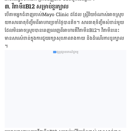
៣. វីតាមីនB12 សម្រាប់​ខួរក្បាល​
​បើ​តាម​អ្នក​ជំនាញ​របស់​Mayo Clinic ដដែល ស្រ្តី​វ័យ​ចំណាស់​អាច​ស្រូប​
យក​សារធាតុ​ចិញ្ចឹម​ពី​អាហារ​ប្រចាំ​ថ្ងៃ​បាន​តិច។ សារធាតុ​ចិញ្ចឹម​សំខាន់​មួយ​
ដែល​មិន​អាច​ស្រូប​បាន​ពេញ​លេញ​ពី​អាហារ​គឺ​វីតាមីន​B12។ វីតាមីន​នេះ​
មាន​សារសំខាន់​ក្នុង​ការ​ជួយ​រក្សា​សុខភាព​រាង​កាយ និង​ដំណើរ​ការ​ខួរ​ក្បាល​
។
ផ្សព្វផ្សាយពាណិជ្ជកម្ម