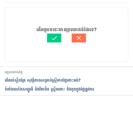
now/art-20457589
កំណែ​ប្រែបច្ចុប្បន្ន
https://www.aarp.org/health/healthy-living/info-
17/05/2021
2020/nutrition-after-age-50.html
អត្ថបទ​ដោយ 
ទូច សុខា
តើអត្ថបទនេះមានប្រយោជន៍ដែរទេ?
ត្រួតពិនិត្យដោយ 
វេជ្ជ. ចាន់ ស៊ីណេត
បច្ចុប្បន្នភាពដោយ៖ 
ទូច សុខា
អត្ថបទពាក់ព័ន្ធ
តើគល់ស្លឹកគ្រៃ សុវត្ថិភាពសម្រាប់ស្រ្តីមានផ្ទៃពោះអត់?
ទំពាំង​បារាំង​សម្បូររ៉ែ និងវីតាមីន ស្រ្តីពពោះ និងកូនក្នុង​ផ្ទៃត្រូវការ
កំពុងដំណើរការ...