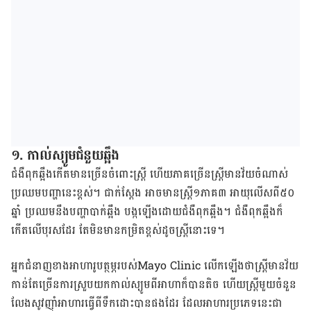
១. កាល់ស្យូម​ជំនួយ​ឆ្អឹង
​ជំងឺ​ពុក​ឆ្អឹង​កើត​មាន​ច្រើន​ចំពោះ​ស្ដ្រី ហើយ​ភាគ​ច្រើន​ស្រ្តី​មាន​វ័យ​ចំណាស់​
ប្រឈម​បញ្ហា​នេះ​ខ្ពស់​។ ជាក់​ស្ដែង​ អាច​មាន​ស្រ្តី​១ភាគ​៣ អាយុ​លើស​ពី​៥០​
ឆ្នាំ ប្រ​ឈម​នឹង​បញ្ហា​បាក់​ឆ្អឹង បង្ក​ឡើង​ដោយ​ជំងឺ​ពុក​ឆ្អឹង​។ ជំងឺ​ពុក​ឆ្អឹង​ក៏​
កើត​លើ​បុរស​ដែរ តែ​មិន​មាន​កម្រិត​ខ្ពស់​ដូច​ស្រ្តី​នោះ​ទេ​។
អ្នក​ជំនាញ​ខាង​អាហារូបត្ថម្ភ​​របស់​Mayo Clinic លើក​ឡើង​ថា​ស្រ្តី​មាន​វ័យ​
កាន់​តែ​ច្រើន​ការ​ស្រួប​យក​កាល់ស្យូម​ពីអាហា​ក៏​បាន​តិច ហើយ​ស្រ្តី​មួយ​ចំនួន​
លែង​សូវ​ញ៉ាំ​អាហារ​ធ្វើ​ពី​ទឹក​ដោះ​បាន​ផង​ដែរ ដែល​អាហារ​ប្រភេទ​នេះ​ជា​