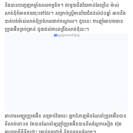
និង​បាន​បញ្ចេញ​កម្លាំង​ពល​កម្ម​តិច។ ជាមួយ​នឹង​វ័យ​កាន់​តែ​ច្រើន ម៉ាស់​
សាច់ដុំ​ក៏​អាច​ថយ​ចុះ​ទៅ​ដែរ​។ សម្រាប់​​ស្រ្តី​មាន​វ័យ​ជិត​ដល់​៨០ឆ្នាំ អាច​នឹង​
បាត់​បង់​ម៉ាស់​សាច់ដុំ​ប្រហែល​ពាក់​កណ្ដាល។ ដូច​នេះ ការ​ញ៉ាំ​អាហារ​មាន​
ប្រូតេអ៊ីន​គ្រប់​គ្រាន់​ ជួយ​ដល់​ការ​ពង្រឹង​សាច់​ដុំ​នេះ​។
ផ្សព្វផ្សាយពាណិជ្ជកម្ម
អាហារ​សម្បូរ​ប្រូតេអ៊ីន សម្រាប់​វ័យ​នេះ អ្នក​ជំនាញ​មិន​ណែនាំ​ប្រូតេអ៊ីន​បាន​
ពី​សាច់​នោះ​ទេ តែ​បាន​ណែនាំ​ឲ្យ​ញ៉ាំ​ប្រូតេអ៊ីន​បាន​ពី​សណ្ដែកសៀង ស៊ុត
អាហារ​ធ្វើ​ពី​ទឹកដោះ គ្រាប់​ធញ្ញជាតិ និង​ពពួក​សណ្ដែក​។