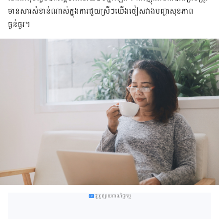
មាន​សារសំខាន់​ណាស់​ក្នុង​ការ​ជួយ​ស្រីៗ​យើង​ចៀស​វាង​បញ្ហា​សុខភាព​
ធ្ងន់ធ្ងរ។
ផ្សព្វផ្សាយពាណិជ្ជកម្ម