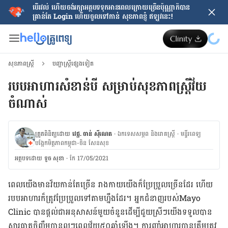
បើរវល់ ហើយចង់​រក្សាអត្ថបទទុកអានពេលក្រោយ​ច្រើនប៉ុណ្ណាក៏បាន
គ្រាន់តែ​ Login ហើយចូលទៅកាន់ សុខភាពខ្ញុំ ឥឡូវនេះ!
សុខភាពស្ត្រី
បញ្ហាស្ត្រីផ្សេងទៀត
របបអាហារសំខាន់បី សម្រាប់សុខភាពស្រ្តីវ័យ
ចំណាស់
ត្រួតពិនិត្យដោយ
វេជ្ជ. ចាន់ ស៊ីណេត
·
ឯកទេសសម្ភព និងរោគស្ត្រី
·
ម​ន្ទីរពេទ្យ
បង្អែកមិត្តភាពកម្ពុជា-ចិន សែនសុខ
អត្ថបទ​ដោយ
ទូច សុខា
·
កែ 17/05/2021
ពេល​យើង​មាន​វ័យ​កាន់​តែ​ច្រើន រាង​កាយ​យើង​ក៏​ប្រែប្រួល​ច្រើន​ដែរ ហើយ​
របប​អាហារ​ក៏​ត្រូវ​ប្រែ​ប្រួល​ទៅ​តាម​ហ្នឹង​ដែរ។ អ្នក​ជំនាញ​របស់​Mayo
Clinic បាន​ផ្ដល់​ជា​អនុសាសន៍​មួយ​ចំនួ​ន​ដើម្បី​ជួយ​ស្រីៗ​យើង​ទទួល​បាន​
សារធាតុ​ចិញ្ចឹម​បាន​ល្អ​​ៗ​ពេល​វ័យ​៥០​ឆ្នាំ​ឡើង​។ ការ​ញ៉ាំ​អាហារ​បាន​ត្រឹម​ត្រូវ