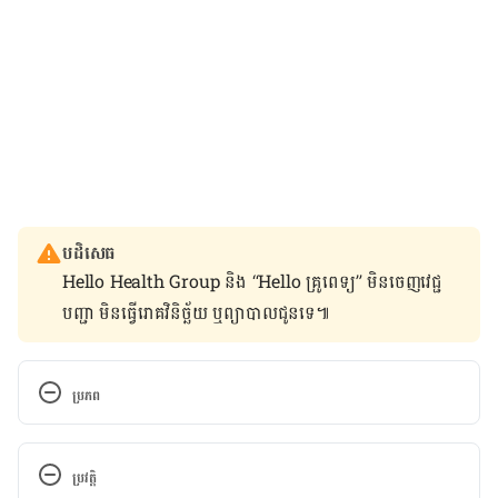
បដិសេធ
Hello Health Group និង “Hello គ្រូពេទ្យ” មិន​ចេញ​វេជ្ជ
បញ្ជា មិន​ធ្វើ​រោគវិនិច្ឆ័យ ឬ​ព្យាបាល​ជូន​ទេ៕
ប្រភព
https://www.mayoclinic.org/healthy-
lifestyle/nutrition-and-healthy-eating/in-depth/3-
ប្រវត្តិ
diet-changes-women-over-50-should-make-right-