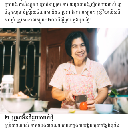
ប្រភព​នៃ​កាល់ស្យូម។ អ្នក​ជំនាញ​ថា​ អាហារ​ដូច​ជា​បន្លែ​ស្លឹក​បៃតង​ចាស់ ល្អ​
បំផុត​សម្រាប់​ស្រ្តី​វ័យ​ចំណាស់​ និង​ជា​ប្រភព​នៃ​កាល់ស្យូម​។ ស្រ្តី​វ័យ​លើស​ពី​
៥០​ឆ្នាំ ត្រូវ​ការ​កាល់ស្យូម​១២០០​មិល្លីក្រាម​ក្នុង​មួយ​ថ្ងៃ​។​
២. ប្រូតេអ៊ីន​ជំនួយ​សាច់ដុំ
ស្រ្តី​វ័យ​ចំណាស់ អាច​ទំនង​ជា​ចំណាយ​ពេល​ក្នុង​ការ​អង្គុយ​មួយ​កន្លែង​ច្រើន