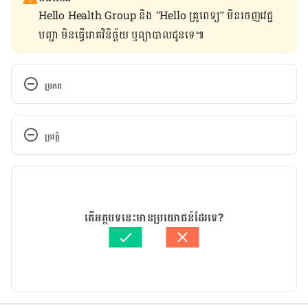
Hello Health Group និង “Hello គ្រូពេទ្យ” មិន​ចេញ​វេជ្ជ
បញ្ជា មិន​ធ្វើ​រោគវិនិច្ឆ័យ ឬ​ព្យាបាល​ជូន​ទេ៕
ប្រភព
https://www.mayoclinic.org/diseases-
conditions/infertility/expert-answers/semen-
ប្រវត្តិ
allergy/faq-20058370
កំណែ​ប្រែបច្ចុប្បន្ន
https://www.webmd.com/allergies/news/20061113
/semen-allergies-helped-by-frequent-sex
28/10/2020
អត្ថបទ​ដោយ 
ទូច សុខា
តើអត្ថបទនេះមានប្រយោជន៍ដែរទេ?
https://www.healthline.com/health/healthy-
ត្រួតពិនិត្យដោយ 
វេជ្ជ. ចាន់ ស៊ីណេត
sex/semen-allergy
បច្ចុប្បន្នភាពដោយ៖ 
ថាត់ រ័ត្នមូនីតា