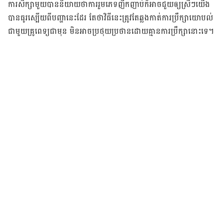
ការ​សិក្សា​មួយ​បាន​និយាយ​ថា​ការ​រួមភេទ​ញឹក​ញាប់​ក៏​អាច​ជួយ​ឲ្យ​ស្រីៗ​យើង​
បាន​ធូរ​ស្បើយ​ពី​បញ្ហា​នេះ​ដែរ តែ​ថា​វិធី​នេះ​ត្រូវ​តែ​ឆ្លងកាត់​ការ​ប្រឹក្សា​យោបល់​
ជាមួយ​គ្រូពេទ្យ​ជាមុន មិន​អាច​ប្រថុយ​ប្រថាន​ដោយ​គ្មាន​ការ​ប្រឹក្សា​នោះ​ទេ។​​