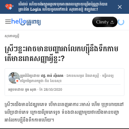
បើរវល់ ហើយចង់​រក្សាអត្ថបទទុកអានពេលក្រោយ​ច្រើនប៉ុណ្ណាក៏បាន
គ្រាន់តែ​ Login ហើយចូលទៅកាន់ សុខភាពខ្ញុំ ឥឡូវនេះ!
សុខភាពស្ត្រី
ស្រីៗខ្លះអាចមានបញ្ហាអាលែកហ្ស៊ីនឹង​ទឹកកាម
តើមាន​រោគសញ្ញាអ្វី​ខ្លះ?
ត្រួតពិនិត្យដោយ
វេជ្ជ. ចាន់ ស៊ីណេត
·
ឯកទេសសម្ភព និងរោគស្ត្រី
·
ម​ន្ទីរពេទ្យ
បង្អែកមិត្តភាពកម្ពុជា-ចិន សែនសុខ
អត្ថបទ​ដោយ
ទូច សុខា
·
កែ 28/10/2020
ស្រីៗ​យើង​មាន​ដៃ​គូ​រួម​ភេទ​​ បើ​មាន​ចេញ​អាការៈ​រមាស់ ហើម ឬ​ក្រហាយ​នៅ​
លើ​ប្រដាប់​ភេទ​ ក្រោយ​ពី​រួ​មភេទ​រួច ទំនងជា​សញ្ញា​មួយ​ថា​យើង​មាន​បញ្ហា​
អាលែកហ្ស៊ី​នឹង​ទឹក​កាម​ហើយ។