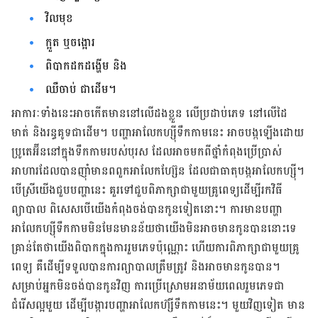
វិល​មុខ
ក្អួត ឬចង្អោរ​
ពិបាក​ដក​ដង្ហើម និង​​
ឈឺចាប់ ជាដើម។
អាការៈ​ទាំង​នេះអាច​កើត​មាន​នៅ​លើ​ដង​ខ្លួន លើ​ប្រដាប់​ភេទ នៅ​លើ​ដៃ
មាត់ និង​រន្ធគូទជាដើម​។ បញ្ហា​អាលែកហ្ស៊ី​ទឹក​កាម​នេះ អាច​បង្ក​ឡើង​ដោយ​
ប្រូតេអ៊ីន​នៅ​ក្នុង​ទឹក​កាម​របស់​បុរស​ ដែល​អាច​​មកពី​ថ្នាំ​កំពុង​ប្រើ​ប្រាស់
អាហារ​​ដែល​បាន​ញ៉ាំ​មាន​ពពួក​អាលែក​ហ្ស៊ែន ដែល​ជា​ធាតុ​បង្ក​អាលែកហ្ស៊ី​។
បើ​ស្រី​យើង​ជួប​បញ្ហា​នេះ គួរ​ទៅ​ជួប​ពិភាក្សា​ជាមួយ​គ្រូពេទ្យ​ដើម្បី​រក​វិធី​
ព្យាបាល ពិសេស​បើ​យើង​កំពុង​ចង់​បាន​កូន​ទៀត​នោះ។ ការ​មាន​បញ្ហា​
អាលែកហ្ស៊ី​ទឹក​កាម​មិន​មែន​មានន័យ​ថា​យើង​មិន​អាច​មាន​កូន​បាន​នោះ​ទេ
គ្រាន់តែ​ថា​យើង​ពិបាក​ក្នុង​ការ​រួម​ភេទ​ប៉ុណ្ណោះ ហើយ​ការ​ពិភាក្សា​ជាមួយ​គ្រូ​
ពេទ្យ គឺ​ដើម្បី​ទទួល​បាន​ការ​ព្យា​បាល​ត្រឹម​ត្រូវ​ និង​អាច​មាន​កូន​បាន។​
សម្រាប់​អ្នក​មិន​ចង់​បាន​កូនវិញ ការ​ប្រើ​ស្រោម​អនាម័យ​ពេល​រួម​​ភេទ​ជា​
ជំរើស​ល្អ​មួយ ដើម្បី​បង្ការ​បញ្ហា​អាលែកហ៊្សី​ទឹក​កាម​នេះ។ មួយ​វិញ​ទៀត មាន​