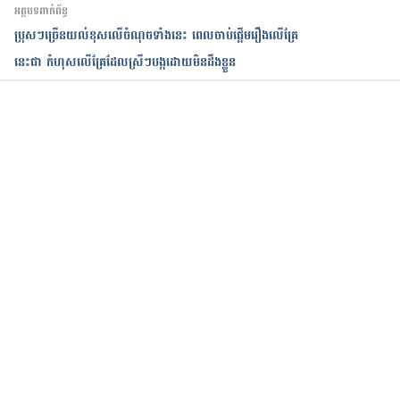
អត្ថបទពាក់ព័ន្ធ
ប្រុសៗច្រើនយល់ខុសលើចំណុចទាំងនេះ ពេលចាប់​ផ្ដើម​រឿងលើគ្រែ
នេះជា កំហុសលើគ្រែដែលស្រីៗបង្កដោយមិនដឹងខ្លួន
កំពុងដំណើរការ...