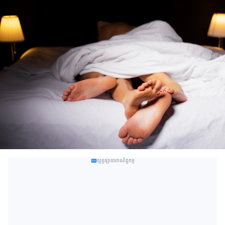
ផ្សព្វផ្សាយពាណិជ្ជកម្ម