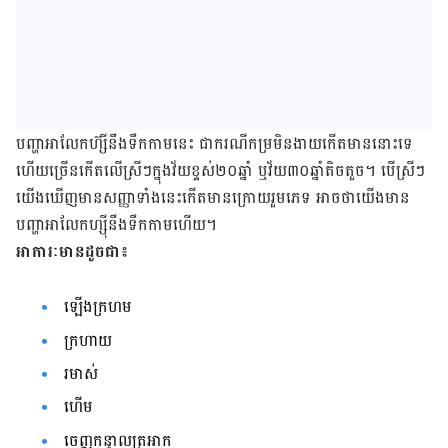
បញ្ហា​អាលែក​ហ៊្សី​នឹង​ទឹក​កាម​នេះ ជា​ករណី​កម្រ​មិន​ងាយ​កើត​មាន​នោះ​ទេ
ហើយ​ច្រើន​កើត​លើ​ស្រីៗ​​ក្នុង​វ័យ​ខ្ទស់​២០​ឆ្នាំ ឬ​វ័យ​៣០​ឆ្នាំ​តិច​តួច​។ បើ​ស្រីៗ
យើង​ឃើញ​មាន​សញ្ញា​ទាំង​នេះ​កើត​មាន​ក្រោយ​រួម​ភេទ អាច​ថា​យើង​មាន​
បញ្ហា​អាលែក​ហ្ស៊ី​នឹង​ទឹក​កាម​ហើយ​។
អាការៈមាន​ដូច​ជា៖
ឡើង​ក្រហម
ក្រហាយ
រមាស់
ហើម
ចេញ​កន្ទាលត្រអាក