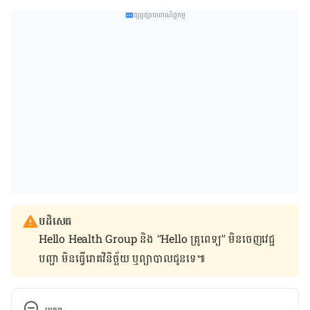
ផ្សព្វផ្សាយពាណិជ្ជកម្ម
បដិសេធ
Hello Health Group និង “Hello គ្រូពេទ្យ” មិន​ចេញ​វេជ្ជ
បញ្ជា មិន​ធ្វើ​រោគវិនិច្ឆ័យ ឬ​ព្យាបាល​ជូន​ទេ៕