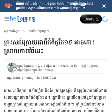
បើរវល់ ហើយចង់​រក្សាអត្ថបទទុកអានពេលក្រោយ​ច្រើនប៉ុណ្ណាក៏បាន
គ្រាន់តែ​ Login ហើយចូលទៅកាន់ សុខភាពខ្ញុំ ឥឡូវនេះ!
សុខភាពស្បែក
សក់និងស្បែកក្បាល
ជ្រុះ​សក់​ក្រោយជាពីជំងឺ​កូវីដ​​១៩ អាច​ដោះ
ស្រាយ​តាម​វិធី​នេះ​​​​​​​​​​​​​
ត្រួតពិនិត្យដោយ
វេជ្ជ. ចាន់ ស៊ីណេត
·
ឯកទេសសម្ភព និងរោគស្ត្រី
·
ម​ន្ទីរពេទ្យ
បង្អែកមិត្តភាពកម្ពុជា-ចិន សែនសុខ
អត្ថបទ​ដោយ
នូ សោភ័ណ្ឌ
·
កែ 03/05/2021
​អាការៈ​ឈឺ​ក្បាល​ អស់​កម្លាំង​ និង​ស្បែក​ស្លេកស្លាំង​​ គឺ​សុទ្ធ​តែ​ជា​ផល​ប៉ះពាល់​
ដែល​បណ្ដាល​មក​ពី​ជំងឺ​កូវីដ​១៩​។​ ក្រៅ​ពី​នេះ​ គ្នា​យើង​មួយ​ចំនួន​ក៏​ជួប​ប្រទះ​
បញ្ហា​ជ្រុះ​សក់​ ក្រោយ​ពេល​ជា​សះ​ស្បើយ​ពី​ជំងឺ​នេះ​​។​ ប៉ុន្តែ​យើង​មិន​ចាំបាច់​
ព្រួយ​បារម្ភ​នោះ​ទេ ពីព្រោះ​​វា​គ្រាន់​តែ​ជា​ផល​ប៉ះពាល់​ទូទៅ​ ហើយ​​យើង​អាច​