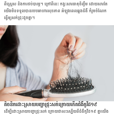
ពី​ស្រ្តេស​ និង​ការ​ថប់បារម្ភ​។​ ក្រៅ​ពី​នេះ​ កង្វះ​សារធាតុ​ចិញ្ចឹម​ ដោយ​សារ​តែ​
យើង​មិន​ទទួល​បាន​របប​អាហារ​សុខភាព​ អំឡុង​ពេល​ឆ្លង​ជំងឺ ​ក៏​រួម​ចំណែក​
ធ្វើ​ឲ្យ​សក់​ជ្រុះ​ដូច​គ្នា​។
តិចនិក​​ដោះស្រាយ​បញ្ហា​​ជ្រុះ​សក់​ក្រោយ​កើត​ជំងឺ​កូវីដ​១៩​
​ដើម្បី​ដោះស្រាយ​បញ្ហា​ជ្រុះ​សក់​ ក្រោយ​ជា​សះ​ស្បើយ​ពី​ជំងឺ​កូវីដ​១៩​ គ្នា​យើង​