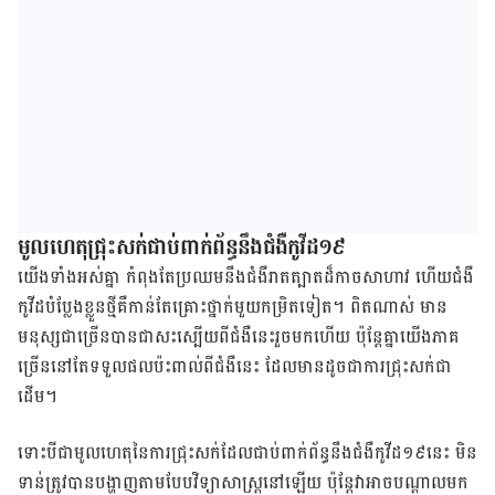
​មូលហេតុ​​​ជ្រុះ​សក់​ជាប់​ពាក់ព័ន្ធ​នឹង​​​ជំងឺ​កូវីដ១៩
​​យើង​ទាំង​អស់​គ្នា​ កំពុង​តែ​​ប្រឈម​នឹង​ជំងឺ​រាតត្បាត​ដ៏​កាច​​សាហាវ​ ហើយ​ជំងឺ​
កូវីដ​បំប្លែង​ខ្លួន​ថ្មី​គឺ​កាន់​តែ​គ្រោះថ្នាក់​មួយ​កម្រិត​ទៀត​។​ ពិត​ណាស់​ មាន​​
មនុស្ស​ជា​ច្រើន​បាន​​ជា​សះ​ស្បើយ​ពី​ជំងឺ​​នេះ​​​រួច​មក​ហើយ​​ ប៉ុន្តែ​គ្នា​យើង​ភាគ​
ច្រើន​នៅ​តែ​ទទួល​ផល​ប៉ះពាល់​​​​​ពី​ជំងឺ​នេះ​ ​ដែល​មាន​ដូចជា​ការ​​ជ្រុះ​សក់​ជា​
ដើម​។
​ទោះ​បី​ជា​មូលហេតុ​នៃ​ការ​ជ្រុះ​សក់​ដែល​ជាប់​ពាក់ព័ន្ធ​នឹង​​ជំងឺ​កូវីដ​១៩​នេះ​ មិន​
ទាន់​​ត្រូវ​បាន​បង្ហាញ​តាម​បែប​វិទ្យាសាស្ត្រ​នៅ​ឡើយ​ ប៉ុន្តែ​វា​អាច​បណ្ដាល​មក​