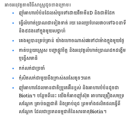
អាច​អនុវត្ត​តាម​វិធីសាស្ត្រ​ដូច​ខាង​ក្រោម​៖
​​ញ៉ាំ​អាហារ​បំប៉ន​ដែល​សំបូរ​ទៅ​ដោយ​វីតាមីន​D និង​ជាតិ​ដែក​
ធ្វើ​លំហាត់​ប្រាណ​ជា​ទៀងទាត់​​ រយៈពេល​ប្រហែល​៣០​ទៅ​៦០​នាទី​
និង​​៥ដង​នៅ​ក្នុង​មួយ​សប្ដាហ៍​
គេង​ឲ្យ​បាន​គ្រប់គ្រាន់​ យ៉ាង​ហោច​ណាស់​៧​ទៅ​៨​ម៉ោង​ក្នុង​មួយ​ថ្ងៃ​
កាត់បន្ថយ​​ស្រ្តេស បញ្ហា​ផ្លូវ​ចិត្ត​ និង​អនុវត្ត​លំហាត់​ប្រាណ​ដក​ដង្ហើម​
ឬ​ធ្វើ​សមាធិ
​កក់​សក់​ជា​ប្រចាំ
​​កុំ​សិត​សក់​ជាមួយ​នឹង​ក្រាស់​​សរសៃ​តូច​ៗ​ពេក​​​​​​
ញ៉ាំ​អាហារ​ដែល​មាន​ជាតិ​ប្រូតេអ៊ីន​ខ្ពស់ និង​អាហារ​បំប៉ន​ដូចជា​
Biotin។​ ​បន្ថែម​ពី​នេះ​ យើង​ក៏​អាច​ញ៉ាំ​ស៊ុត អាហារ​គ្រឿង​សមុទ្រ​
សណ្ដែក​ គ្រាប់​ធញ្ញជាតិ​ និង​គ្រាប់​ពូជ ព្រម​ទាំង​ផលិតផល​ធ្វើ​​ពី​
សណ្ដែក​ ដែល​ជា​ប្រភព​ធម្មជាតិ​នៃ​សារធាតុBiotin​។