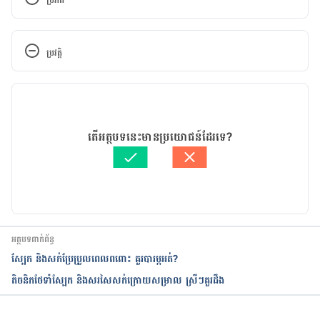
ប្រភព
https://www.healthline.com/health-news/covid-
19-survivors-are-losing-their-hair-heres-
ប្រវត្តិ
why#Hair-loss-among-long-haulers
កំណែ​ប្រែបច្ចុប្បន្ន
https://www.everydayhealth.com/infectious-
diseases/coronavirus/is-covid-19-the-reason-you-
03/05/2021
re-losing-hair/
អត្ថបទ​ដោយ 
នូ សោភ័ណ្ឌ
តើអត្ថបទនេះមានប្រយោជន៍ដែរទេ?
ត្រួតពិនិត្យដោយ 
វេជ្ជ. ចាន់ ស៊ីណេត
បច្ចុប្បន្នភាពដោយ៖ 
ទូច សុខា
អត្ថបទពាក់ព័ន្ធ
​ស្បែក​ និង​សក់​ប្រែប្រួល​​ពេល​ពពោះ គួរបារម្ភអត់?
តិចនិក​ថែទាំ​ស្បែក​ និង​សរសៃ​សក់​ក្រោយសម្រាល ស្រីៗ​គួរ​ដឹង​​​​​​​​​​​​​​​​​​​​​​​​​​​​​​​​​