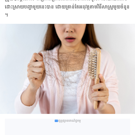
ដោះស្រាយ​​បញ្ហា​មួយ​នេះ​បាន​ ដោយ​គ្រាន់​តែ​អនុវត្ត​តាម​វិធីសាស្ត្រ​មួយ​ចំនួន​
។
ផ្សព្វផ្សាយពាណិជ្ជកម្ម