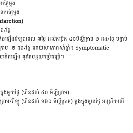
ថ្ងៃម្តង
េបថ្ងៃម្តង
farction)
ង/ថ្ងៃ
ឹងកើនឡើងអំឡុង​ពេល​ ៧ថ្ងៃ ដល់កម្រិត ​៤០មិល្លីក្រាម ២ ដង/ថ្ងៃ ​បន្ទាប់​
ក្រាម ២ ​ដង/ថ្ងៃ ​ដោយ​សារ​ភាព​ស៊ាំ​ថ្នាំ។ Symptomatic
ើតឡើង គួរ​តែ​បន្ថយ​កម្រិត​ប្រើ។
ងក្នុងមួយថ្ងៃ (កើនដល់ ៤០ មិល្លីក្រាម)
្រាម/គីឡូ (កើនដល់ ១៦០ មិល្លីក្រាម) ម្ដងក្នុង​មួយថ្ងៃ អាស្រ័យ​លើ​