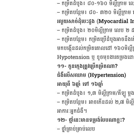
– កម្រិត​ដំបូង៖ ៨០-១៦០ មិល្លីក្រាម លេប
– កម្រិត​បន្ថែម៖ ៨០- ៣២០ មិល្លីក្រាម ល
រលួយសាច់ដំុបេះដូង
(
Myocardial In
– កម្រិត​ដំបូង៖ ២០មិល្លីក្រាម លេប ២ ដ
– កម្រិត​​បន្ថែម៖​ កម្រិត​ប្រើ​ដំបូងអាច​ន
មក​បង្កើន​ដល់​កម្រិត​គោលដៅ​ ១៦០មិល្លី
Hypotension ឬ ខូច​មុខងារ​តម្រងនោម​ក
១១- កូន​ក្មេង​ត្រូវ​ប្រើ​កម្រិត​ណា?
ជំងឺ​លើស​ឈាម (Hypertension)
អាយុ​ពី ៦ឆ្នាំ ទៅ ១៦ឆ្នាំ
– កម្រិត​ដំបូង៖ ១,៣ មិល្លីក្រាម/គីឡូ ម្ដ
– កម្រិត​បន្ថែម៖ អាចកើនដល់ ២,៧ មិល្លីក
អាការៈ​អ្នក​ជំងឺ។
១២- ថ្នាំ​នេះ​មាន​ទម្រង់​បែប​ណា​ខ្លះ?
– ថ្នាំ​គ្រាប់​គ្រាប់លេប