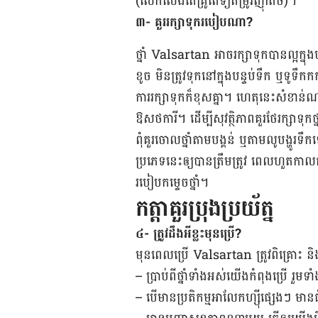
(លើក​លែង​តែគ្រូពេទ្យ​តម្រូវ​ញ៉ាំ​តិច)។
៣- គួរ​រក្សា​ទុក​របៀប​ណា?
ថ្នាំ Valsartan អាច​រក្សា​ទុក​បាន​ល្អ​ក្នុង​បន
ខូច មិន​ត្រូវ​ទុក​នៅ​ក្នុង​បន្ទប់​ទឹក ឬ​ទូ​
ការ​រក្សា​ទុក​ក៏​ខុសគ្នា។ ហេតុ​នេះ​សំខាន់​ណ
ឱសថការី។ ដើម្បី​សុវត្ថិភាព​គួរ​ថែ​រក្សា​ទុក​ថ្នា
ពុំ​គួរ​ចោល​ថ្នាំតាម​បង្គន់ ​ឬតាម​លូ​បង្ហូរ​ទឹ
ប្រភេទ​នេះ​ឲ្យ​បាន​ត្រឹមត្រូវ​ ពេល​ហួត​កា
របៀប​កម្ទេច​ថ្នាំ។
កត្តាគួរប្រុងប្រយ័ត្ន
៤- ​​ត្រូវ​ដឹងអី​ខ្លះ​មុន​​ប្រើ?
មុន​ពេល​ប្រើ Valsartan ត្រូវ​ពិគ្រោះ និង​ត្រូវ
– ប្រាប់ពី​ថ្នាំ​ទាំង​អស់​យើង​កំពុង​ប្រើ រួម​ទា
– បើ​មាន​ប្រតិកម្ម​អាលែកហ្ស៊ី​ផ្សេងៗ មាន​ជំង