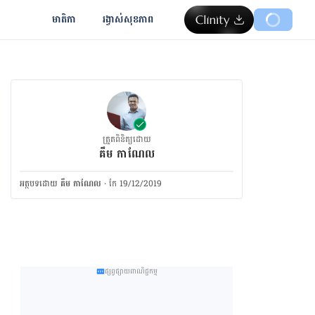
មាតិកា
រង្វាស់​សុខភាព
ត្រួតពិនិត្យដោយ
គឹម កាណែល
អត្ថបទ​ដោយ
គឹម កាណែល
·
កែ 19/12/2019
ផ្សព្វផ្សាយពាណិជ្ជកម្ម