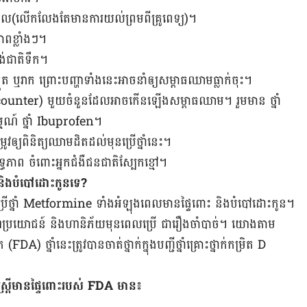
់កុល​(លើកលែង​តែ​មាន​ការ​យល់ព្រម​ពី​គ្រូពេទ្យ)។
ាព​ខ្លាំងៗ។
បង់ជាតិ​ទឹក។
ត ឬរាក ព្រោះ​បញ្ហា​ទាំង​នេះ​អាចនាំឲ្យ​សម្ពាធ​ឈាម​ធ្លាក់​ចុះ។
unter) មួយ​ចំនួន​ដែល​អាច​​កើន​ឡើង​សម្ពាធ​ឈាម។ ​រួមមាន ថ្នាំ
ារម្មណ៍ ថ្នាំ​ Ibuprofen។
​ឲ្យ​ពិនិត្យ​ឈាម​ដិត​ដល់​មុន​ប្រើថ្នាំ​នេះ​។
ធភាព ចំពោះអ្នក​ជំងឺ​ជនជាតិ​ស្បែកខ្មៅ។
និង​បំបៅ​ដោះ​កូន​​ទេ?
ការ​ប្រើ​ថ្នាំ Metformine ទាំង​អំឡុង​ពេល​មាន​ផ្ទៃពោះ​ និង​បំបៅ​ដោះ​កូន។
ុណ​ប្រយោជន៍​ និង​ហានិភ័យ​មុន​ពេល​ប្រើ​ ជា​រឿង​ចាំបាច់។ យោង​តាម​
ថ្នាំ​នេះ​ត្រូវ​បាន​ចាត់​ថ្នាក់​ក្នុង​បញ្ជី​ថ្នាំ​គ្រោះថ្នាក់​កម្រិត D
​លើ​ស្ត្រី​មាន​ផ្ទៃពោះ​របស់ FDA មាន​៖