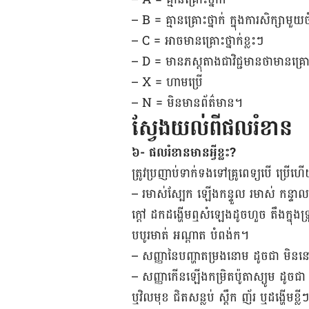
– B = គ្មាន​គ្រោះថ្នាក់ ក្នុង​ការ​សិក្សា​មួយ​
– C = អាច​មាន​គ្រោះថ្នាក់​ខ្លះៗ
– D = មាន​ភស្តុតាងជា​វិជ្ជមាន​ថា​មាន​គ្រោះ
– X = ហាម​ប្រើ
– N = មិន​មាន​ព័ត៌មាន។
ស្វែងយល់ពីផលរំខាន
៦- ផលរំខានមានអី្វខ្លះ?
ត្រូវ​ប្រញាប់​ទាក់​ទង​ទៅ​គ្រូពេទ្យ​បើ​ ប្រើហើ
– រមាស់​ស្បែក ឡើងកន្ទួល រមាស់ ​កន្ទ
ក្ដៅ ដកដង្ហើម​ឮ​សំឡេង​ដូច​ហួច តឹងក្នុ
បបូរមាត់ អណ្ដាត​ បំពង់ក។
– សញ្ញា​នៃ​បញ្ហា​តម្រងនោម​ ដូច​ជា មិ
– សញ្ញា​កើន​ឡើង​កម្រិត​ប៉ូតាស្យូម ដូចជា
ឬវិលមុខ ជិត​សន្លប់ ស្ពឹក ញ័រ ឬដង្ហើមខ្លី