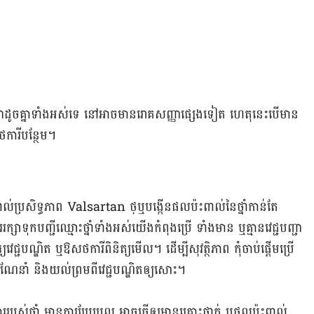
ញ្ញាដូចគ្នាទាំងអស់ទេ នៅអាចមានរោគសញ្ញាផ្សេងទៀត ហេតុនេះបើមាន
ថការីបន្ថែម។
ះ​ពាល់​​ប្រសិទ្ធ​ភាព Valsartan ថ្ឬ​​​បង្កើន​ផល​ប៉ះ​ពាល់​នៃ​ថ្នាំ​កាន់​តែ​
រ​រក្សា​ទុក​បញ្ជី​ឈ្មោះ​ថ្នាំ​ទាំងអស់​យើង​កំពុង​ប្រើ ទាំង​មាន ឬ​គ្មាន​វេជ្ជបញ្ជា​
វេជ្ជបណ្ឌិត​ ឬ​ឱសថការី​ពិនិត្យ​មើល។ ដើម្បី​សុវត្ថិភាព កុំ​ចាប់ផ្ដើម​ប្រើ​
​ការ​ណែនាំ​ និង​យល់​ព្រម​ពី​វេជ្ជបណ្ឌិត​ឲ្យ​សោះ។
របស់​ថ្នាំ មាន​ការ​ប្រែប្រួល អាច​ធ្វើ​ឲ្យ​មាន​​គ្រោះ​ថ្នាក់​ ឬ​ផល​ប៉ះ​ពាល់​