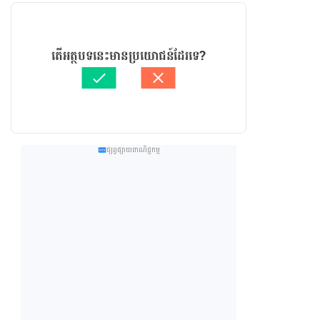
តើអត្ថបទនេះមានប្រយោជន៍ដែរទេ?
ផ្សព្វផ្សាយពាណិជ្ជកម្ម