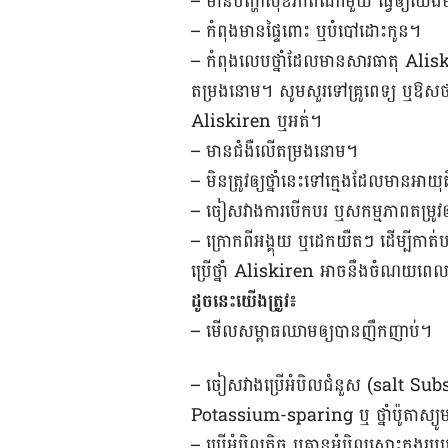
– មាន​បញ្ហា​សុខភាព​ណា​មួយ ​ធ្វើ​ឲ្យយើង​មិន
– កំពុង​មាន​ផ្ទៃ​ពោះ ឬ​​បំបៅ​ដោះ​កូន។
– កំពុង​លេបថ្នាំ​ដែលមាន​សារធាតុ Aliskir
តម្រង​នោម។ សូម​សួរ​ទៅ​គ្រូពេទ្យ ឬ​ឱសថក
Aliskiren ឬអត់។​
– មាន​ជំងឺ​លើ​តម្រង​នោម។
– មិន​ត្រូវ​ឲ្យថ្នាំនេះទៅ​ក្មេង​ដែលមាន​អាយ
– ចៀស​វាង​ការ​បើកបរ ឬ​សកម្មភាព​តម្រូវ​ឲ្
– ក្រោក​ពី​អង្គុយ ឬ​ដេក​យឺតៗ ដើម្បី​កាត់បន
ប្រើថ្នាំ Aliskiren អាចនឹង​ចំណយពេល 
ដូចនេះយើងត្រូវ៖
– មើល​សម្ពាធ​ឈាមឲ្យ​បាន​ញឹកញាប់។
– ចៀស​វាង​ប្រើអំបិល​ជំនួស (salt Substi
Potassium-sparing ឬ ថ្នាំ​ប៉ូតាស្យ
– ប្រើអំបិល​តិច​ ឬ​គ្មាន​អំបិល​សោះក្នុង​រ