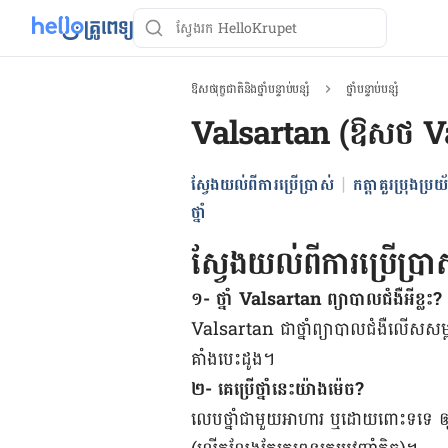
ឱសថរុក្ខជាតិនិងថ្នាំបន្ទាប់បន្សំ
ថ្នាំបន្ទាប់បន្សំ
Valsartan (ឱសថ V
ស្វែងយល់ពីការប្រើប្រាស់
កត្តាគួរប្រុងប្រយ័ត
ថ្នាំ
ស្វែងយល់ពីការប្រើប្រា
១- ថ្នាំ Valsartan ព្យាបាលជំងឺអីខ្លះ?
Valsartan ជា​ថ្នាំ​ព្យាបាល​ជំងឺ​លើស​សម្ព
គាំងបេះដូង។
២- គេប្រើថ្នាំ​នេះយ៉ាងម៉េច?
លេបថ្នាំ​ជាមួយ​អាហារ ឬ​ដោយ​ពោះ​ទទេ ឲ្យ​បា