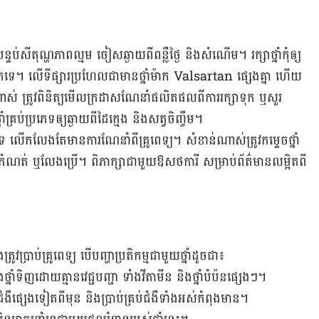
្ទប់​សីតុណ្ហភាព​ល្មម​ ចៀស​ឆ្ងាយ​ពី​ពន្លឺ​ថ្ងៃ និង​សំណើម។ រក្សា​ថ្នាំ​កុំ​ឲ្យ​
ទឹកកក​ទេ។ លើ​ទីផ្សារ​ប្រហែល​ជា​មាន​ថ្នាំ​ម៉ាក Valsartan ផ្សេង​គ្នា ហើយ​
ាស់ ​ត្រូវ​ពិនិត្យ​មើល​ក្រដាស​ណែនាំ​ផលិតផល​ពី​ការ​រក្សា​ទុក​ ឬ​សួរ​
ំ​គ្រប់​ប្រភេទ​ឲ្យ​ឆ្ងាយ​ពី​ដៃ​ក្មេង ​និង​សត្វ​ចិញ្ចឹម។
ក​ទេ​ លើក​លែង​តែ​មាន​ការ​ណែនាំ​ពី​គ្រូពេទ្យ។ សំខាន់​ណាស់​ត្រូវ​កម្ទេច​ថ្នាំ​
ល​កំណត់​ ឬ​លែង​​ប្រើ។ ពិភាក្សា​ជាមួយ​ឱសថការី​ សម្រាប់​ព័ត៌មាន​លម្អិតពី​
​ប្រាប់​គ្រូ​ពេទ្យ​ ​បើ​បញ្ហា​ប្រតិកម្ម​ជាមួយ​ថ្នាំ​ដូចជា៖
ំង​ថ្នាំ​ទិញ​ដោយ​គ្មាន​វេជ្ជបញ្ជា ទាំង​វីតាមីន និង​ថ្នាំ​បំប៉ន​ផ្សេងៗ។
ឹ​ផ្សេង​ទៀត​​ពី​មុន និង​ប្រាប់​គ្រប់​ជំងឺ​ទាំង​អស់​កំពុង​មាន។