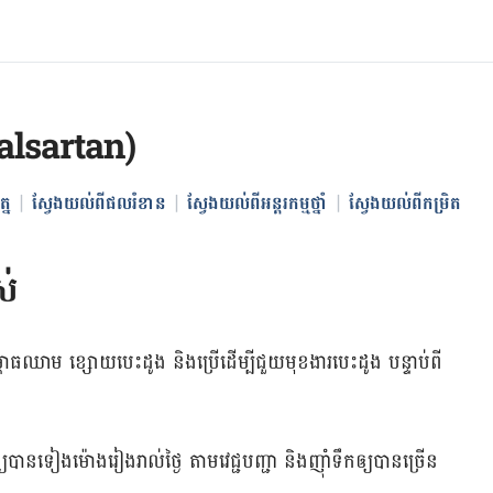
alsartan)
្ន
ស្វែងយល់ពីផលរំខាន
ស្វែងយល់ពីអន្តរកម្មថ្នាំ
ស្វែងយល់ពីកម្រិត
ស់
ាធ​ឈាម ខ្សោយបេះដូង និង​ប្រើ​ដើម្បី​ជួយ​មុខងារ​បេះដូង​ បន្ទាប់​ពី​
ន​ទៀង​ម៉ោង​រៀង​រាល់​ថ្ងៃ តាម​វេជ្ជបញ្ជា និង​ញ៉ាំ​ទឹក​ឲ្យ​បាន​ច្រើន