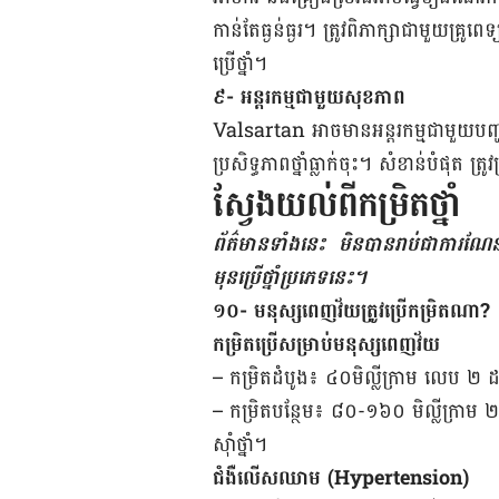
កាន់​តែ​​ធ្ងន់ធ្ងរ។ ត្រូវ​ពិភាក្សា​ជាមួយ​គ្រូពេ
ប្រើ​​ថ្នាំ។
៩- ​អន្តរ​កម្ម​ជាមួយ​សុខភាព
Valsartan អាច​មាន​អន្តរកម្ម​ជាមួយ​​​បញ្ហា​ស
ប្រសិទ្ធភាព​ថ្នាំ​ធ្លាក់​ចុះ។ សំខាន់​បំផុត ​ត្រូវ
ស្វែងយល់ពីកម្រិតថ្នាំ
ព័ត៌មាន​ទាំងនេះ ​ មិន​បាន​រាប់​ជា​ការ​ណែ​នាំ
មុន​​ប្រើ​​​ថ្នាំ​ប្រភេទ​នេះ។
១០- មនុស្ស​ពេញ​វ័យ​ត្រូវ​ប្រើ​​កម្រិត​ណា?
កម្រិត​ប្រើ​សម្រាប់​មនុស្ស​ពេញ​វ័យ
– កម្រិត​ដំបូង៖ ៤០មិល្លីក្រាម លេប ​២ ​ដ
– កម្រិត​បន្ថែម៖ ៨០-១៦០ មិល្លីក្រាម ​២ ​ដង
ស៊ាំ​ថ្នាំ។
ជំងឺ​លើស​ឈាម (Hypertension)