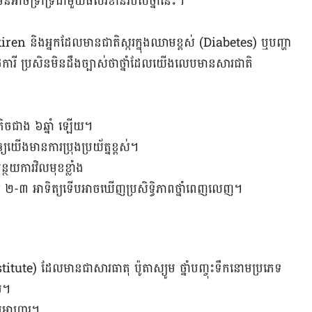
​អាច​ទ្រាំ​ទ្រ​ជា​មួយ​ផល​រំខាន​របស់​ថ្នាំនេះ។
en និង​អ្នក​ដែល​មាន​ជាតិ​ស្ករ​ក្នុង​ឈាម​ខ្ពស់ (Diabetes) ឬ​បញ្ហា​
ារី​ ប្រសិន​មិនដឹង​ច្បាស់​ថា​ថ្នាំដែលយើងលេប​មាន​សារជាតិ​
ុតិច​ជាង​ ៦​ឆ្នាំ ឡើយ។
យយើងមាន​ការ​ប្រុង​ប្រយ័ត្នខ្ពស់។
្ថយ​ការ​វិលមុខ​ខ្លាំង
២-៣ អាទិត្យ​ទើបអាចឃើញ​ប្រសិទ្ធិភាព​ថ្នាំ​ពេញលេញ។
tute) ដែលមាន​ជាសារធាតុ​ ប៉ូតាស្យូម ថ្នាំ​បញ្ចុះ​ទឹកនោម​ប្រភេទ
ូម។
បប​អាហារ​។