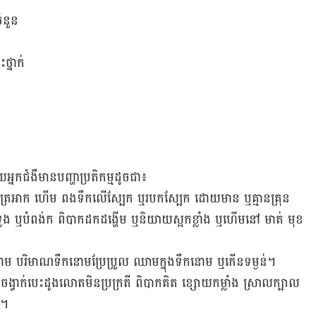
ចំនួន
ថ្នាក់
យអ្នកជំងឺ​​មាន​បញ្ហា​ប្រតិកម្ម​ដូច​ជា៖
ាលត្រអាក ហើម ពងទឹកលើស្បែក ឬរបក​ស្បែក ដោយមាន​ ឬគ្មានគ្រុន
ងទ្រូង ឬបំពង់ក ពិបាក​ដក​ដង្ហើម ឬនិយាយស្អកខ្លាំង ឬហើម​នៅ មាត់ មុខ
ន​នោម បរិមាណ​ទឹកនោម​ប្រែប្រួល ឈាមក្នុង​ទឹកនោម ឬកើនទម្ងន់។
 ចង្វាក់បេះដូង​លោតមិនប្រក្រតី ពិបាក​​គិត ​ខ្សោយកម្លាំង ស្រាលក្បាល
ៗ។