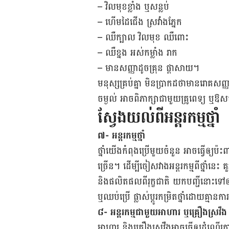
– វិល​មុខ​ខ្លាំង ឬសន្លប់
– ហើម​ដៃជើង ស្រវាំងភ្នែក
– ឈឺក្បាល វិលមុខ ឈឺពោះ
– ឈឺខ្នង អស់កម្លាំង រាក
– មាន​សញ្ញា​ដូច​គ្រុន ផ្ដាសាយ។
មនុស្សគ្រប់គ្នា មិនប្រាកដថាមានរោគស
ចម្ងល់ អាចពិភាក្សាជាមួយគ្រូពេទ្យ ឬឱស
ស្វែងយល់ពីអន្តរកម្មថ្នាំ
៧- ​អន្តរកម្ម​​​ថ្នាំ
ថ្នាំ​យើង​កំពុង​ប្រើ​មួយ​ចំនួន ​អាច​ធ្វើឲ្យ​ប៉
ច្រើន។ ដើម្បី​ចៀស​វាង​អន្តរកម្ម​ពី​ថ្នាំ​នេះ ​គួ
និង​ផលិតផល​ពី​រុក្ខជាតិ យក​បញ្ជី​នោះ​ទៅ​ឲ្យ​
ឬ​ឈប់​ប្រើ ផ្លាស់​ប្ដូរ​កម្រិត​ថ្នាំ​ដោយ​គ្មាន
៨- ​អន្តរកម្ម​ជាមួយ​អាហារ ​ឬ​គ្រឿង​ស្រវឹង
អាហារ ​និង​គ្រឿង​ស្រវឹង​អាច​ធ្វើ​ឲ្យ​ដំណើរ​ការ​