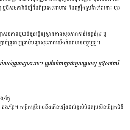
ទ្យ ឬ​ឱសថការី​ដើម្បី​ដឹង​ពី​ប្រភេទ​អាហារ និង​គ្រឿង​ស្រវឹង​ទាំង​នោះ មុន​​​​​​​
ុខ​ភាពមួយ​ចំនួនធ្វើ​ឲ្យ​ស្ថាន​ភាព​សុខ​ភាព​កាន់​តែ​ធ្ងន់ធ្ង​រ ឬ​
​ប្រាប់​គ្រូពេទ្យ​គ្រាប់​បញ្ហា​សុខ​ភាព​យើង​កំពុង​មាន​បច្ចុប្បន្ន​។
​របស់​គ្រូ​ពេទ្យ​នោះ​ទេ។ ​ត្រូវ​តែ​ពិភាក្សា​ជាមួយ​គ្រូពេទ្យ​ ឬ​ឱសថការី ​
ង/ថ្ងៃ
/ថ្ងៃ។ កម្រិត​ប្រើ​អាច​នឹង​កើន​ឡើង​ដល់​​ខ្ពស់​បំផុត​ប្រសិន​បើ​អ្នក​ជំងឺ​