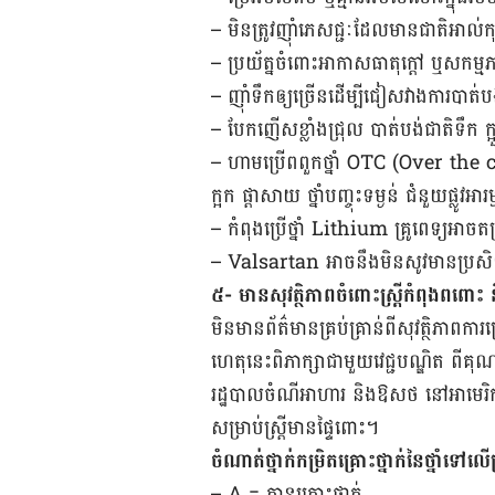
–
មិន​ត្រូវ​ញ៉ាំភេសជ្ជៈ​ដែល​មាន​ជាតិ​អាល
–
ប្រយ័ត្ន​ចំពោះ​អាកាសធាតុ​ក្ដៅ ឬសកម្មភ
–
ញ៉ាំទឹក​ឲ្យ​ច្រើន​ដើម្បី​ជៀសវាង​ការ​បាត់
–
បែកញើសខ្លាំងជ្រុល បាត់បង់​ជាតិ​ទឹក ក្អួ
–
ហាម​ប្រើ​ពពួកថ្នាំ OTC (Over the co
ក្អក ផ្តាសាយ ថ្នាំបញ្ចុះទម្ងន់ ជំនួយផ្លូវអ
–
កំពុង​ប្រើថ្នាំ Lithium គ្រូពេទ្យ​អាចតម្រូវ
– Valsartan អាច​នឹង​មិន​សូវមាន​ប្រសិទ្
៥- មាន​សុវត្ថិភាព​ចំពោះ​ស្រ្តី​កំពុង​ពពោះ 
មិន​មាន​ព័ត៌មាន​គ្រប់គ្រាន់​ពី​សុវត្ថិភាព​
ហេតុនេះ​ពិភាក្សា​ជាមួយ​វេជ្ជបណ្ឌិត ពី​គ
រដ្ឋបាល​ចំណី​អាហារ និង​ឱសថ​ នៅ​អាមេរិក (FDA) 
សម្រាប់​ស្ត្រី​មាន​ផ្ទៃ​ពោះ។
ចំណាត់​ថ្នាក់​កម្រិត​គ្រោះថ្នាក់​នៃ​ថ្នាំ​ទៅ
– A = គ្មាន​គ្រោះថ្នាក់