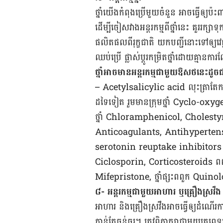
ថ្នាំ​យើង​កំពុង​ប្រើ​មួយ​ចំនួន ​អាច​ធ្វើឲ្យ​ប៉
ដើម្បី​ចៀស​វាង​អន្តរកម្ម​ពី​ថ្នាំ​នេះ ​គួរ​រក្សា​
ផលិតផល​ពី​រុក្ខជាតិ យក​បញ្ជី​នោះ​ទៅ​ឲ្យ​វេជ្
ឈប់​ប្រើ ផ្លាស់​ប្ដូរ​កម្រិត​ថ្នាំ​ដោយ​គ្មាន​ក
ថ្នាំអាច​មាន​អន្តរ​កម្ម​ជា​មួយ​ឱសថ​នេះ​ដូច
– Acetylsalicylic acid លុះត្រា​តែ​កម្រ
ដទៃទៀត រួមមាន​ក្រុមថ្នាំ Cyclo-ox
ថ្នាំ Chloramphenicol, Choles
Anticoagulants, Antihypertensives
serotonin reuptake inhibitors 
Ciclosporin, Corticosteroids ពពួ
Mifepristone, ថ្នាំ​ផ្សះ​ពពួក Q
៨- ​អន្តរកម្ម​ជាមួយ​អាហារ ​ឬ​គ្រឿង​ស្រវឹង​
អាហារ ​និង​គ្រឿង​ស្រវឹង​អាច​ធ្វើ​ឲ្យ​ដំណើរ​ការ​
កាន់​តែ​​ធ្ងន់ធ្ងរ។ ត្រូវ​ពិភាក្សា​ជាមួយ​គ្រូ