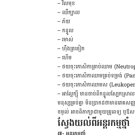
– វិល​មុខ
– ឈឺ​ក្បាល
– ភ័យ
– កន្ទួល
– រមាស់
– ហ៊ឹង​ត្រចៀក
– ហើម
– ថយចុះ​កោសិកា​គ្រាប់​ឈាម (Neutr
– ថយ​ចុះ​កោសិកា​ឈាម​គ្រប់ទម្រង់ (
– ថយចុះ​កោសិកា​ឈាម​ស (Leukope
– អាល្លែក្ស៊ី មាន​ចាប់​ពី​កន្ទួល​ស្បែក​ស្រា
មនុស្ស​គ្រប់​គ្នា​ មិន​ប្រាកដ​ថា​មាន​រោគ​ស
ចម្ងល់​ អាច​ពិភាក្សា​ជាមួយ​គ្រូ​ពេទ្យ ឬ​ឱ
ស្វែងយល់ពីអន្តរកម្មថ្នាំ
៧- ​អន្តរកម្ម​​ថ្នាំ