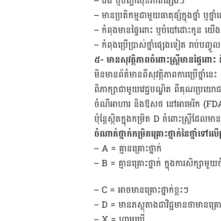
– ជំងឺ ឬ​បញ្ហា​សុខភាព​ផ្សេងៗ
– មាន​ប្រតិកម្ម​ជាមួយ​ធាតុ​ផ្សំ​ក្នុង​ថ្នាំ ឬ​ថ្នា
– កំពុង​មាន​ផ្ទៃ​ពោះ​ ឬ​បំបៅ​ដោះ​កូន យើង​គ
– កំពុង​ប្រើ​ប្រាស់​ថ្នាំ​ផ្សេង​ទៀត​ រាប់បញ្ចូលទាំ
៥- មាន​សុវត្ថិភាព​ចំពោះ​ស្រ្តី​មានផ្ទៃពោះ
មិនមាន​ព័ត៌មាន​ពី​សុវត្ថិភាព​ការ​ប្រើថ្នាំ
ពិភាក្សា​ជាមួយ​វេជ្ជបណ្ឌិត ពី​គុណ​ប្រយោជ
ចំណី​អាហារ និង​ឱសថ នៅ​អាមេរិក (FDA) ថ្នាំ​នេ
ប៉ុន្តែស្ថិត​ក្នុង​កម្រិត D ចំពោះ​ស្រ្តី​ដែល​
ចំណាត់​ថ្នាក់​កម្រិត​គ្រោះថ្នាក់​នៃ​ថ្នាំ​ទ
– A = គ្មាន​គ្រោះថ្នាក់
– B = គ្មាន​គ្រោះថ្នាក់ ក្នុង​ការ​សិក្សា​មួយ​
– C = អាច​មាន​គ្រោះថ្នាក់​ខ្លះៗ
– D = មាន​ភស្តុតាង​ជា​វិជ្ជមាន​ថា​មាន​គ្រោះ
– X = ហាម​ប្រើ