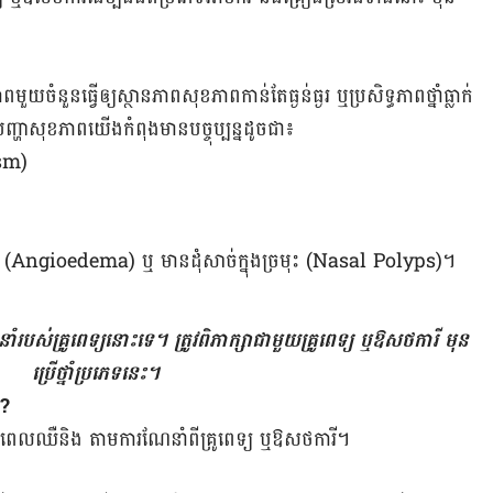
មួយ​ចំនួនធ្វើ​ឲ្យ​ស្ថាន​ភាព​សុខ​ភាព​កាន់​តែ​ធ្ងន់ធ្ង​រ ឬ​ប្រសិទ្ធភាព​ថ្នាំ​ធ្លាក់​
ប់​បញ្ហា​សុខ​ភាព​យើង​កំពុង​មាន​បច្ចុប្បន្ន​ដូច​ជា៖
asm)
​ក (Angioedema) ឬ​ មាន​ដុំ​សាច់​ក្នុង​ច្រមុះ (Nasal Polyps)។
​របស់​គ្រូ​ពេទ្យ​នោះ​ទេ។ ​ត្រូវ​​​ពិភាក្សា​ជាមួយ​គ្រូពេទ្យ​ ឬ​ឱសថការី ​មុន​​
ប្រើ​​​ថ្នាំ​ប្រភេទ​នេះ។
ា?
្តង ពេលឈឺនិង តាម​​ការ​ណែនាំ​ពី​គ្រូ​ពេទ្យ ឬ​ឱសថការី។