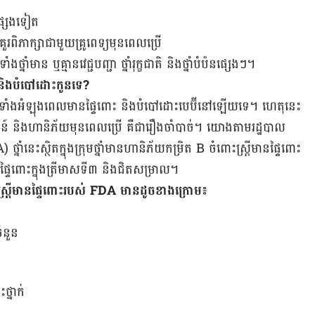
ំ​ផ្សេង​ទៀត
ួរ​ពិភាក្សា​ជាមួយ​គ្រូពេទ្យមុន​ពេល​ប្រើ
ង​ថ្នាំ​មាន ឬ​គ្មាន​វេជ្ជបញ្ជា ថ្នាំ​រុក្ខជាតិ​ និង​ថ្នាំ​បំប៉ន​ផ្សេងៗ។
 ​និង​បំបៅ​ដោះ​កូនទេ?
​នេះ ទាំង​អំឡុង​ពេល​មាន​ផ្ទៃពោះ​ និង​បំបៅ​ដោះ​បេប៊ី​នៅ​ឡើយ​ទេ។ ហេតុនេះ​
ន៍​ និង​ហានិភ័យ​មុន​ពេល​ប្រើ​ គឺ​ជា​រឿង​ចាំបាច់។ យោង​តាមរដ្ឋបាល​​
ះ​ស្ថិត​ក្នុង​ក្រុម​​ថ្នាំ​​មាន​​ហានិភ័យ​កម្រិត B ចំពោះ​ស្ត្រី​មាន​​ផ្ទៃពោះ
មាន​ផ្ទៃ​ពោះ​ក្នុង​ត្រីមាស​ទី៣ និង​ជិត​សម្រាល។
ៅ​លើ​ស្ត្រី​មាន​ផ្ទៃពោះ​របស់ FDA មាន​ដូច​ខាង​ក្រោម៖
ចំនួន
ថ្នាក់