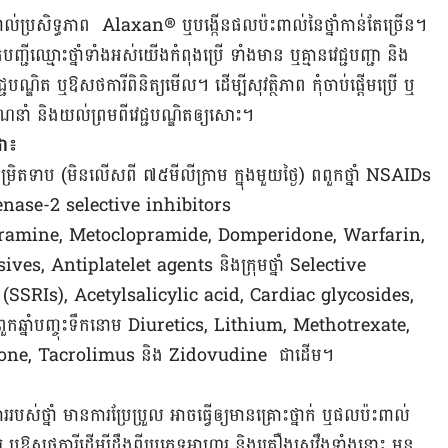
ះ​ពាល់​​ប្រសិទ្ធ​ភាព ​ Alaxan® ឬ​​​បង្កើន​ផល​ប៉ះ​ពាល់​នៃ​ថ្នាំ​កាន់​តែ​ច្រើន។
ទុក​បញ្ជី​ឈ្មោះ​ថ្នាំ​ទាំងអស់​យើង​កំពុង​ប្រើ ទាំង​មាន ឬ​គ្មាន​វេជ្ជបញ្ជា​ និង​
ជបណ្ឌិត​ ឬ​ឱសថការី​ពិនិត្យ​មើល។ ដើម្បី​សុវត្ថិភាព កុំ​ចាប់ផ្ដើម​ប្រើ​ ឬ​
ារ​ណែនាំ​ និង​យល់​ព្រម​ពី​វេជ្ជបណ្ឌិត​ឲ្យ​សោះ។
ជា៖
ិត​ទាប (មិន​លើស​ពី ៧៥​មីលីក្រាម ក្នុង​មួយ​ថ្ងៃ) ពពួកថ្នាំ NSAIDs
ygenase-2 selective inhibitors
tyramine, Metoclopramide, Domperidone, Warfarin,
, Antiplatelet agents និង​ក្រុម​ថ្នាំ Selective
(SSRIs), Acetylsalicylic acid, Cardiac glycosides,
កឆ្នាំបញ្ចុះទឹកនោម Diuretics, Lithium, Methotrexate,
uinolone, Tacrolimus និង Zidovudine ជាដើម។
របស់​ថ្នាំ មាន​ការ​ប្រែប្រួល អាច​ធ្វើ​ឲ្យ​មាន​​គ្រោះ​ថ្នាក់​ ឬ​ផល​ប៉ះ​ពាល់​
ពេទ្យ ឬ​ឱសថការី​ដើម្បី​ដឹង​ពី​ប្រភេទ​អាហារ និង​គ្រឿង​ស្រវឹង​ទាំង​នោះ មុន​