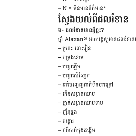
– N = មិន​មាន​ព័ត៌មាន។
ស្វែងយល់ពីផលរំខាន
៦- ផល​រំខាន​មាន​អ្វី​ខ្លះ?
ថ្នាំ Alaxan® អាច​បង្ក​ឲ្យ​មាន​ផល​រំខាន​ម
– ក្រពះ ពោះវៀន
– តម្រង​​នោម
– បញ្ហា​ថ្លើម
– បញ្ហា​​​សើ​ស្បែក
– អត់​បញ្ចេញ​ជាតិ​ទឹក​មក​ក្រៅ
– កើន​សម្ពាធ​ឈាម
– ធ្លាក់​សម្ពាធ​ឈាម​ទាប​
– ញ័រ​ទ្រូង
– ចង្អោរ
– ឈឺ​ចាប់​ចុង​ដង្ហើម​