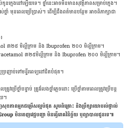
រាប់​កូន​ក្មេង​នៅ​ឡើយ​ទេ។ ថ្នាំ​នេះ​អាច​មិន​មាន​​សុវត្ថិភាព​សម្រាប់​ក្មេង។
របស់​ថ្នាំ មុន​ពេល​ប្រើ​ប្រាស់។ ដើម្បី​ដឹង​ពត៌​មាន​បន្ថែម ​អាច​ពិភាក្សា​ជា​
​៖
amol ៣២៥​ មិល្លីក្រាម និង Ibuprofen ២០០ មិល្លីក្រាម។
acetamol ៣២៥​មិល្លីក្រាម និង Ibuprofen ២០០ មិល្លីក្រាម។
​ប្រញាប់​ទៅ​មន្ទីរ​ពេទ្យ​នៅ​ជិត​បំផុត។
ត្រូវ​ប្រើ​ថ្នាំ​បន្ទាប់ ត្រូវ​រំលង​ថ្នាំ​ភ្លេច​នោះ ប្រើ​ថ្នាំ​តាម​ពេល​​ត្រូវ​ប្រើ​បន្ត​
​មួយ។
ញ​សុខភាព​អ្នក​ជម្រើស​ល្អ​បំផុត​ សូម​ពិគ្រោះ​ និង​ប្រឹក្សា​យោបល់​ផ្ទាល់​
 មិន​ចេញ​វេជ្ជបញ្ជា​ មិន​ធ្វើ​រោគវិនិច្ឆ័យ​ ឬ​ព្យាបាល​ជូន​ទេ៕