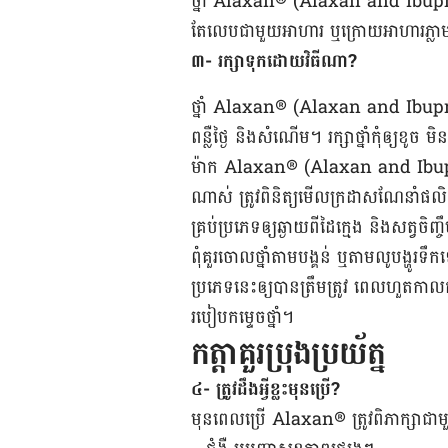
ថ្នាំ Alaxan® (Alaxan and Ibuprofen) គ
តែ​លេប​ជាមួយ​អាហារ ឬ​ក្រោយ​អាហារ​ភ្លា
៣- រក្សា​ទុកដោយ​វិធី​ណា?
ថ្នាំ Alaxan® (Alaxan and Ibuprofen) អា
ពន្លឺ​ថ្ងៃ និង​សំណើម។ រក្សា​ថ្នាំ​កុំ​ឲ្យ​ខូច ម
ម៉ាក Alaxan® (Alaxan and Ibuprofen) 
ណាស់ ​ត្រូវ​ពិនិត្យ​មើល​ក្រដាស​ណែនាំ​ផលិតផល​
គ្រប់​ប្រភេទ​ឲ្យ​ឆ្ងាយ​ពី​ដៃ​ក្មេង ​និង​សត្វ​ចិញ្
ពុំ​គួរ​ចោល​ថ្នាំតាម​បង្គន់ ​ឬតាម​លូ​បង្ហូរ​ទឹ
ប្រភេទ​នេះ​ឲ្យ​បាន​ត្រឹមត្រូវ​ ពេល​ហួត​កា
របៀប​កម្ទេច​ថ្នាំ។
កត្តាគួរប្រុងប្រយ័ត្ន
៤- ត្រូវ​ដឹង​អ្វីខ្លះ​មុន​ប្រើ​?
មុន​ពេល​ប្រើ Alaxan® ត្រូវ​ពិភាក្សា​ជាមួយ