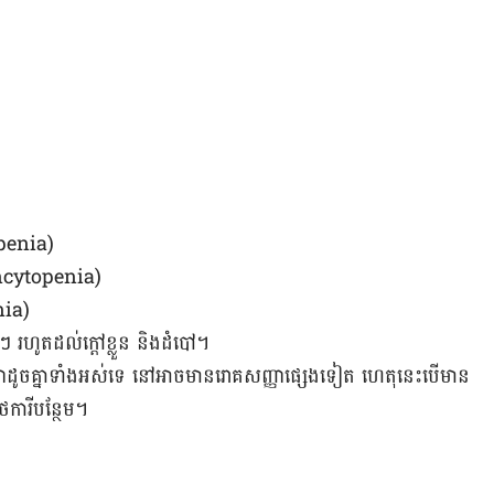
openia)
Pancytopenia)
nia)
លៗ រហូត​ដល់​ក្តៅ​ខ្លួន និង​ដំបៅ។
ញ្ញា​ដូចគ្នា​ទាំង​អស់ទេ នៅ​អាច​មាន​រោគ​សញ្ញា​ផ្សេង​ទៀត ហេតុនេះ​បើ​​មាន​
សថការី​បន្ថែម។