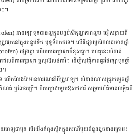
ឺសម្រាប់​លេប ​ដោយ​សារ​វា​មាន​ទម្រង់​ជា​ថ្នាំ​ គ្រាប់ ​ហើយ​​គួរ​
ម​ៗ។
ច​រក្សា​ទុក​បាន​ល្អ​ក្នុង​បន្ទប់​សីតុណ្ហភាព​ល្មម​ ចៀស​ឆ្ងាយ​ពី​
ិន​ត្រូវ​ទុក​នៅ​ក្នុង​បន្ទប់​ទឹក ឬ​ទូ​ទឹកកក​ទេ។ លើ​ទីផ្សារ​ប្រហែល​ជា​មាន​ថ្នាំ​
ផ្សេង​គ្នា ហើយ​ការ​រក្សា​ទុក​ក៏​ខុសគ្នា។ ហេតុ​នេះ​សំខាន់​
ពី​ការ​រក្សា​ទុក​ ឬ​សួរ​ឱសថការី។ ដើម្បី​សុវត្ថិភាព​គួរ​ថែ​រក្សា​ទុក​ថ្នាំ​
ចឹម។
ក​ទេ​ លើក​លែង​តែ​មាន​ការ​ណែនាំ​ពី​គ្រូពេទ្យ។ សំខាន់​ណាស់​ត្រូវ​កម្ទេច​ថ្នាំ​
ល​កំណត់​ ឬ​លែង​​ប្រើ។ ពិភាក្សា​ជាមួយ​ឱសថការី​ សម្រាប់​ព័ត៌មាន​លម្អិតពី​
​ពេទ្យ​ជា​មុន បើ​យើង​កំពុង​ស្ថិត​ក្នុង​ករណី​មួយ​ចំនួន​ដូច​ខាង​ក្រោម៖