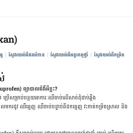
xan)
្ន
ស្វែងយល់ពីផលរំខាន
ស្វែងយល់ពីអន្តរកម្មថ្នាំ
ស្វែងយល់ពីកម្រិត
ស់
rofen) ព្យាបាលជំងឺអីខ្លះ?
្រើ​សម្រាប់​បន្ថយ​អាការៈ​ឈឺចាប់​លើ​សាច់ដុំ​ជាប់​ឆ្អឹង
ដូវ ឈឺ​ធ្មេញ ឈឺ​ចាប់​បន្ទាប់​ពី​ដក​ធ្មេញ ​វះកាត់​កម្រិត​ស្រាល និង​