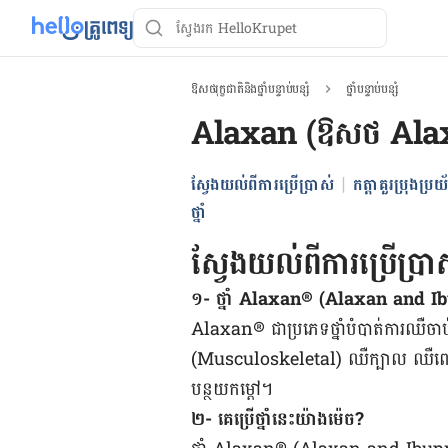
ឱសថរុក្ខជាតិនិងថ្នាំបន្ទាប់បន្សំ
ថ្នាំបន្ទាប់បន្សំ
Alaxan (ឱសថ Ala
ស្វែងយល់ពីការប្រើប្រាស់
កត្តាគួរប្រុងប្រយ័ត
ថ្នាំ
ស្វែងយល់ពីការប្រើប្រា
១- ថ្នាំ Alaxan® (Alaxan and Ibup
Alaxan® ជា​ប្រភេទ​ថ្នាំ​បំបាត់​ការឈឺចាប់ ប
(Musculoskeletal) ឈឺ​ក្បាល ឈឺ​ពេល​មក​រ
បន្ថយ​កម្តៅ។
២- គេប្រើថ្នាំនេះ​យ៉ាង​ម៉េច?