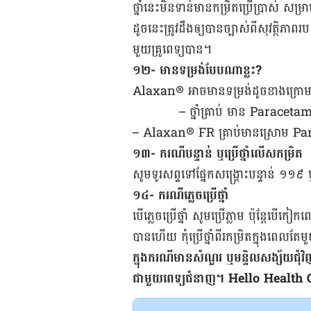
ថ្នាំ​នេះ​មិន​ទាន់​មាន​កម្រិត​ប្រើ​ប្រាស់ សម្
ដូច​នេះ​ត្រូវ​ដឹង​ឲ្យ​បាន​ច្បាស់​ពី​សុវត្ថិភាព​
មួយ​គ្រូពេទ្យ​បាន។
១២-​ មាន​ទម្រង់​បែប​ណា​ខ្លះ?
Alaxan® អាច​មាន​ទម្រង់​ដូច​ខាង​ក្រោម
– ថ្នាំ​គ្រាប់​ មាន Paracet
– Alaxan® FR គ្រាប់​មាន​ស្រោម Par
១៣- ករណី​បន្ទាន់​​ ឬ​ប្រើ​ថ្នាំ​លើស​កម្រិត
សូម​ទូរសព្ទ​ទៅ​ផ្នែក​សង្គ្រោះ​បន្ទាន់ ១១៩ ឬ
១៤- ករណី​ភ្លេច​ប្រើ​ថ្នាំ
បើ​ភ្លេច​ប្រើ​ថ្នាំ សូម​ប្រើ​ភ្លាម ប៉ុន្តែ​បើ​កៀក​ពេល​
បាន​ហើយ កុំ​ប្រើ​ថ្នាំ​ពីរ​កម្រិត​ក្នុង​ពេល​តែ
ក្នុង​ករណី​មាន​សំណួរ​ ឬ​មន្ទិល​សង្ស័យ​ជុំវិ
ជាមួយ​ពេទ្យ​ជំនាញ។ Hello Health Group​