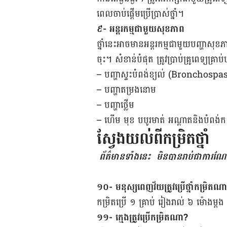
ពេល​ចាប់​ផ្តើម​ប្រើប្រាស់​ថ្នាំ។
៩- ​​អន្តរ​កម្ម​ជាមួយ​សុខភាព​​
ថ្នាំ​នេះ​អាច​មាន​អន្តរកម្ម​ជាមួយ​​​បញ្ហា​សុខ​ភាព
ចុះ។ សំខាន់​បំផុត ​ត្រូវ​ប្រាប់​គ្រូពេទ្យ​គ្រា
– បញ្ហា​ស្ទះ​បំពង់​ខ្យល់ (Bronchosp
– បញ្ហា​តម្រង​នោម
– បញ្ហា​ថ្លើម
– ហើម មុខ បបូរ​មាត់ អណ្ដាត​និង​បំពង់
ស្វែងយល់ពីកម្រិតថ្នាំ
ព័ត៌មាន​ទាំងនេះ ​ មិន​បាន​រាប់​ជា​ការ​ណែ​នាំ
១០- មនុស្ស​ពេញ​វ័យ​ត្រូវ​ប្រើ​ថ្នាំ​​កម្រិត​ណ
កម្រិត​ប្រើ ១​ គ្រាប់​ រៀងរាល់​ ៦​ ម៉ោង​ម
១១- ក្មេង​ត្រូវ​ប្រើកម្រិត​ណា?