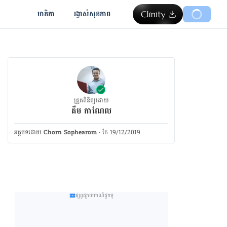
មាតិកា
រង្វាស់​សុខភាព
ត្រួតពិនិត្យដោយ
គឹម កាណែល
អត្ថបទ​ដោយ
Chorn Sophearom
·
កែ 19/12/2019
ផ្សព្វផ្សាយពាណិជ្ជកម្ម