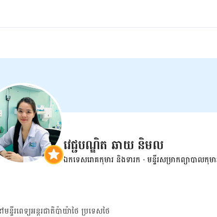
វេជ្ជបណ្ឌិត ឆាយ និមល
ឯកទេសរោគកុមារ និងទារក
·
មន្ទីរសម្រាកព្យាបាលកុមា
ន្ទីរពេទ្យអន្តរជាតិប៉ាយ៉ាថៃ ប្រទេសថៃ