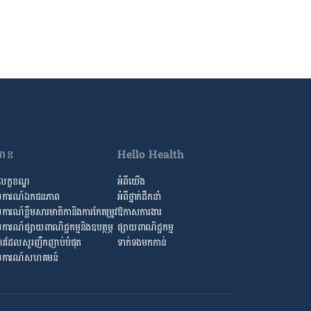
៌មាន
Hello Health
លក្ខខណ្ឌ
អំពីយើង
ការណ៍ឯកជនភាព
អំពី​ថ្នាក់ដឹកនាំ
រណ៍​ខ្លឹម​សារ​មាតិកា​និង​ការ​កែតម្រូវ
ឱកាស​ការងារ
ារណ៍ផ្សាយពាណិជ្ជកម្មនិងឧបត្ថម្ភ
ផ្សាយពាណិជ្ជកម្ម
រ​ដែល​សួរ​ញឹកញាប់​បំផុត
ទាក់ទងមកកាន់
ការណ៍​សហគមន៍