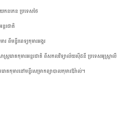
ាល័យកនកេន ប្រទេសថៃ
ន្តរជាតិ
ពីមន្ទីរពេទ្យកុមារអង្គរ
ត្ររោគកុមារអន្តរជាតិ ពីសកលវិទ្យាល័យស៊ីដនី ប្រទេសអូស្ត្រាលី
ិតរោគកុមារ​នៅមន្ទីរសម្រាកព្យាបាលកុមារឱរ៉ាល់។