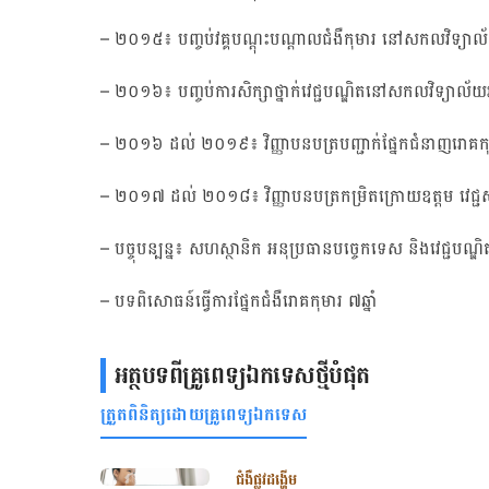
– ២០១៥៖ បញ្ចប់វគ្គបណ្តុះបណ្តាលជំងឺកុមារ នៅសកលវិទ្យ
– ២០១៦៖ បញ្ចប់ការសិក្សាថ្នាក់វេជ្ជបណ្ឌិតនៅសកលវិទ្យាល័យអ
– ២០១៦ ដល់ ២០១៩៖ វិញ្ញាបនបត្របញ្ជាក់ផ្នែកជំនាញរោគកុមារ 
– ២០១៧ ដល់ ២០១៨៖ វិញ្ញាបនបត្រកម្រិតក្រោយឧត្តម វេជ្ជសាស្
– បច្ចុបន្បន្ន៖ សហស្ថានិក អនុប្រធានបច្ចេកទេស និងវេជ្ជបណ្ឌ
– បទពិសោធន៍ធ្វើការផ្នែកជំងឺរោគកុមារ ៧ឆ្នាំ
អត្ថបទពីគ្រូពេទ្យឯកទេសថ្មីបំផុត
ត្រួតពិនិត្យដោយគ្រូពេទ្យឯកទេស
ជំងឺផ្លូវដង្ហើម