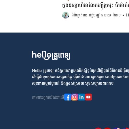
កូនឧស្សាហ៍អាលែកហ្ស៊ីច្រមុះ ប៉ាម៉ាក់គួរ
ពិនិត្យដោយ 
វេជ្ជបណ្ឌិត ឆាយ និមល
•
1
Hello គ្រូពេទ្យ ​ចង់​ក្លាយ​ជា​ប្រភព​ជិតស្និទ្ធបំផុតដើម្បី​ផ្ដល់​ព័ត៌មាន​ដ៏​ត្រឹមត្
ដើម្បី​ជា​ទុន​ក្នុង​ការ​សម្រេច​ចិត្ត ធ្វើ​យ៉ាង​ណា​ឲ្យ​បងប្អូន​រស់នៅ​ប្រកប​ដោយ
សុខភាព​ល្អ​បរិបូរណ៍ និង​ស្រស់ស្រាយ​សុខសប្បាយ​ជា​ដរាប
តាម​ដាន​ពួក​យើង​នៅ​លើ