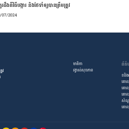
ដឹងពីវិធីបង្ការ និងថែទាំឲ្យបានត្រឹមត្រូវ
1/07/2024
ព័ត
មាតិកា
រង្វាស់​សុខភាព
រូវ​
ខនិង
​
គោល
គោលកា
គោលក
សំណួ
គោល