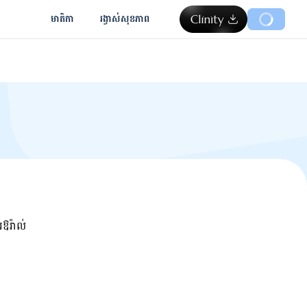
មាតិកា
រង្វាស់​សុខភាព
រឱរ៉ាល់