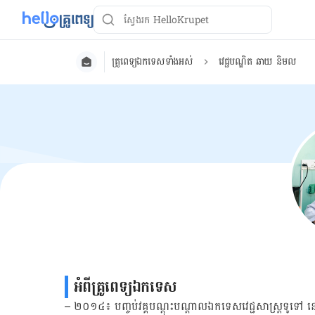
គ្រូពេទ្យ​ឯក​ទេស​ទាំង​អស់
វេជ្ជបណ្ឌិត ឆាយ និមល
អំពី​គ្រូពេទ្យឯកទេស
– ២០១៤៖ បញ្ចប់វគ្គបណ្តុះបណ្តាលឯកទេសវេជ្ជសាស្ត្រទូទៅ នៅម