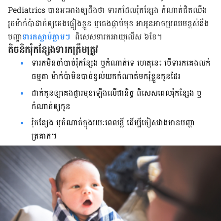
Pediatrics បាន​អះ​អាង​ឲ្យ​ដឹង​ថា ទារក​ដែល​រុំ​កន្សែង កំណាត់​ជិត​ឈឹង
រួច​ម៉ាក់​ប៉ា​ដាក់​ឲ្យ​គេង​ផ្អៀង​ខ្លួន ឬ​គេង​ផ្កាប់​មុខ អា​អូន​អាច​ប្រឈម​ខ្ពស់​នឹង​
បញ្ហា
​ទារក​ស្លាប់​ភ្លាមៗ
ពិសេស​ទារក​អាយុ​លើស​ ៦ខែ។
តិចនិក​រុំ​កន្សែង​ទារក​ត្រឹម​ត្រូវ
ទារក​មិន​ចាំ​បាច់​រុំ​កន្សែង ឬ​កំណាត់​ទេ ហេតុ​នេះ បើ​ទារក​គេង​លក់​
ធម្មតា ម៉ាក់​ប៉ា​មិន​បាច់​ខ្វល់​យក​កំណាត់​មក​រុំ​ខ្លួន​កូន​ដែរ
ដាក់​កូន​ឲ្យ​គេង​ផ្ងារ​មុខ​ឡើង​លើ​ជានិច្ច ពិសេស​ពេល​រុំ​កន្សែង ឬ​
កំណាត់​ឲ្យ​កូន
រុំ​កន្សែង ឬ​កំណាត់​ក្នុង​រយៈ​ពេល​ខ្លី ដើម្បី​ចៀសវាង​មានបញ្ហា​
ត្រគាក។