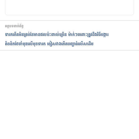
អត្ថបទពាក់ព័ន្ធ
ទារកកើតមិនគ្រប់ខែមានផលប៉ះពាល់ច្រើន ម៉ាក់ៗពពោះត្រូវដឹងវិធីបង្ការ
តិចនិកថែទាំមុនលើមុខទារក ចៀសវាងកើតបញ្ហាធំលើសដើម
កំពុងដំណើរការ...