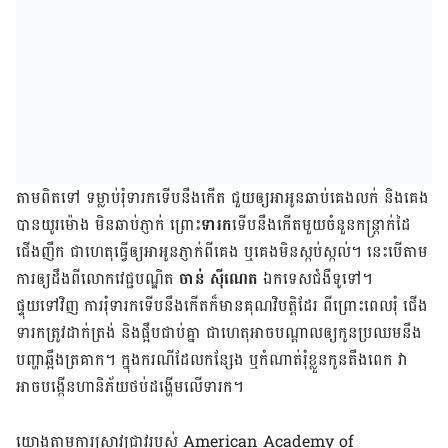
តាម​ពិត​ទៅ ទម្លាប់​រុំ​​ទារក​ទើប​នឹង​កើត ជួយ​ឲ្យ​អា​អូន​ឆាប់​គេង​លក់ និង​គេង​
បាន​យូរ​ម៉ោង មិន​ឆាប់​ភ្ញាក់ ព្រោះ​
ទារក​
ទើប​នឹង​កើត​មួយ​ចំនួន​កន្ត្រាក់​ដៃ​
ជើង​ញឹក ជា​ហេតុ​ធ្វើ​ឲ្យ​អា​អូន​ភ្ញាក់​ពី​គេង ឬ​គេង​មិន​ស្កប់​ស្កល់។ នេះ​បើ​តាម​
ការ​ឲ្យ​ដឹង​ពី​លោក​វេជ្ជបណ្ឌិត
ចាន់ ស៊ីណេត
ឯកទេស​ជំងឺ​ទូទៅ។
ផ្ទុយ​ទៅ​វិញ ការ​រុំ​ទារក​ទើប​នឹង​កើត​ក៏​មាន​គុណ​វិបត្តិ​ដែរ ពី​ព្រោះ​ពេល​រុំ ជើង​
ទារក​ត្រូវ​ដាក់​ត្រង់ និង​ផ្អឹប​ជាប់​គ្នា ជា​ហេតុ​អាច​បណ្ដាល​ឲ្យ​កូន​ប្រឈម​នឹង​
បញ្ហា​ឆ្អឹង​ត្រគាក។ ក្នុង​ករណី​ដែល​កន្សែង ឬកំណាត់​រុំ​ខ្លួន​កូន​តឹង​ពេក វា​
អាច​បង្កើន​ហានិភ័យ​ថប់​ដង្ហើម​លើ​ទារក។
យោង​តាម​ការ​ស្រាវជ្រាវ​របស់ ​American Academy of