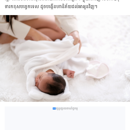
ទារក​ខុស​បច្ចេកទេស ដូច​បង្កើន​ហានិភ័យ​ដល់​អា​អូន​វិញ។
ផ្សព្វផ្សាយពាណិជ្ជកម្ម