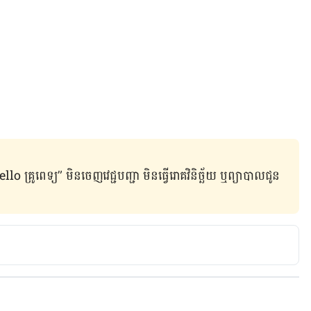
ូពេទ្យ” មិន​ចេញ​វេជ្ជបញ្ជា មិន​ធ្វើ​រោគវិនិច្ឆ័យ ឬ​ព្យាបាល​ជូន​