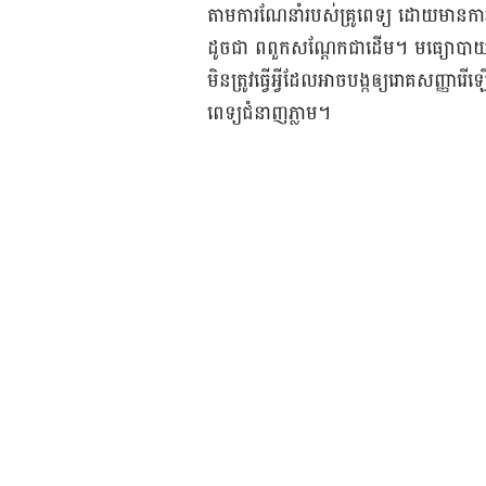
តាម​ការ​ណែនាំ​របស់​គ្រូពេទ្យ ដោយ​មាន​​ការ
ដូច​ជា ពពួក​សណ្ដែក​ជាដើម។ មធ្យោបាយ​​​​ល្អ​ប
មិន​ត្រូវ​ធ្វើ​អ្វី​ដែល​អាច​បង្ក​ឲ្យ​រោគ​សញ្ញា​
ពេទ្យ​ជំនាញ​ភ្លាម។