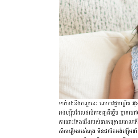
ទាក់​ទង​នឹង​បញ្ហា​នេះ លោក​វេជ្ជបណ្ឌិត
អ៊
អង់ហ្ស៊ីម​ដែល​ផលិត​ចេញ​ពី​ថ្លើម ឬ​គេ​ហៅ​
ការ​ជោះ​កែង​ជើង​របស់​ទារក​ក្រោយ​ពេល​
សិកា​ថ្លើម​របស់​ក្មេង មិន​ផលិត​អង់ហ្ស៊ីម