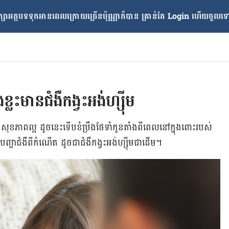
្សាអត្ថបទទុកអានពេលក្រោយ​ច្រើនប៉ុណ្ណាក៏បាន គ្រាន់តែ​ Login ហើយចូលទៅក
្លះមានជំងឺកង្វះអង់ហ្ស៊ីម
ន​សុខភាព​ល្អ ដូច​នេះ​ទើប​ខំ​ប្រឹង​ថែ​ទាំ​កូន​តាំង​ពី​ពេល​នៅ​ក្នុង​ពោះ​របស់​
ជួប​បញ្ហា​ជំងឺ​ពី​កំណើត​ ដូច​ជា​ជំងឺ​កង្វះ​អង់ហ្ស៊ីម​ជាដើម។