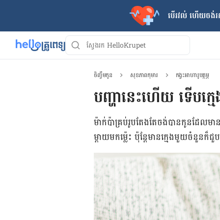
បើរវល់ ហើយចង់​រក
ចិញ្ចឹមកូន
សុខភាពកុមារ
កង្វះអាហារូបត្ថម្ភ
បញ្ហានេះ​ហើយ ទើបក្មេងខ
ម៉ាក់​ប៉ា​គ្រប់​រូប​តែង​តែ​ចង់​បាន​កូន​ដែល​មា
ម្ដាយ​មក​ម្ល៉េះ ប៉ុន្តែ​មាន​ក្មេងមួយ​ចំនួន​ក៏​​