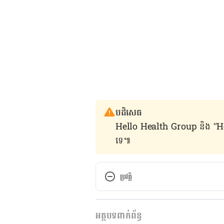
បដិសេធ
Hello Health Group និង “Hello គ្រ
ទេ៕
ប្រវត្តិ
កំណែ​ប្រែបច្ចុប្បន្ន
អត្ថបទពាក់ព័ន្ធ
17/06/2020