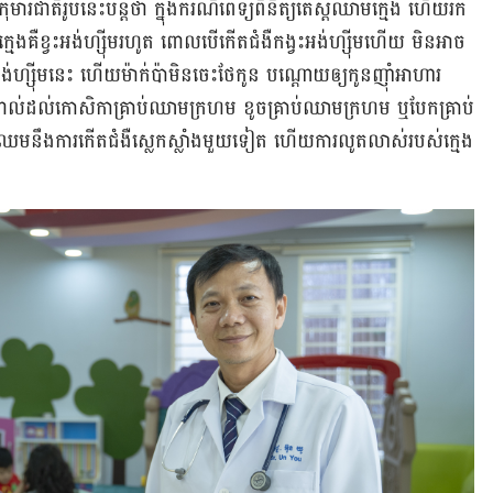
ុមារ​ជាតិ​រូប​នេះ​បន្ត​​ថា ក្នុង​ករណី​​ពេទ្យ​ពិនិត្យ​តេស្តឈាម​ក្មេង​ ហើយ​រក​
្មេង​គឺ​ខ្វះ​អង់ហ្ស៊ីម​រហូត ពោល​បើ​កើត​ជំងឺ​កង្វះ​អង់ហ្ស៊ីម​ហើយ​ មិន​អាច​
ង់ហ្ស៊ីម​នេះ ហើយ​ម៉ាក់​ប៉ា​មិន​ចេះ​ថែ​កូន បណ្ដោយ​ឲ្យ​កូន​ញ៉ាំ​អាហារ​
ាល់​ដល់​កោសិកា​គ្រាប់​ឈាម​ក្រហម ខូច​គ្រាប់​ឈាម​ក្រហម ឬ​បែក​គ្រាប់​
្រឈម​នឹង​ការ​កើត​ជំងឺ​ស្លេក​ស្លាំង​មួយ​ទៀត ហើយ​ការ​លូត​លាស់​របស់​ក្មេង​