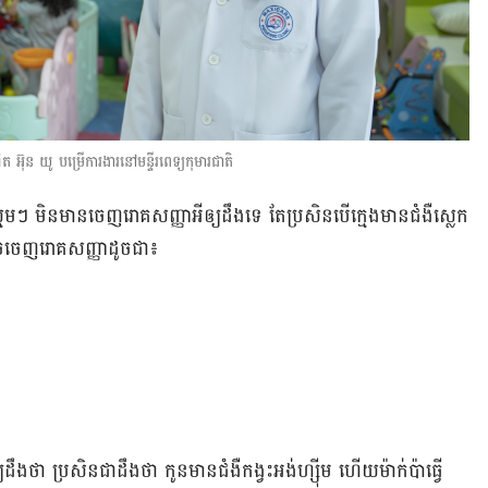
ឌិត អ៊ុន យូ បម្រើការងារនៅមន្ទីរពេទ្យកុមារជាតិ
្មមៗ​ មិន​មាន​ចេញ​រោគ​សញ្ញា​អី​ឲ្យ​ដឹង​ទេ តែ​ប្រសិន​បើ​ក្មេង​មាន​ជំងឺ​ស្លេក​
ច​ចេញ​រោគ​សញ្ញា​ដូច​ជា៖
ឹង​ថា ប្រសិន​ជា​ដឹង​ថា កូន​មាន​ជំងឺ​កង្វះ​អង់ហ្ស៊ីម ហើយ​ម៉ាក់​ប៉ា​ធ្វើ​