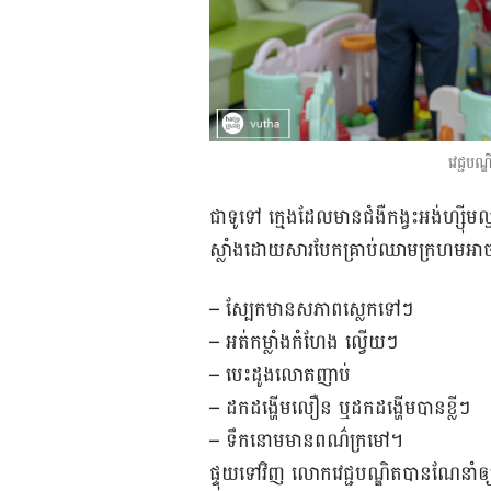
វេជ្ជបណ្
ជា​ទូទៅ ក្មេង​ដែល​មាន​ជំងឺ​កង្វះ​អង់ហ្ស៊ីម​ល
ស្លាំង​ដោយ​សារ​បែក​គ្រាប់​ឈាម​ក្រហម​អា
– ស្បែក​មាន​សភាព​ស្លេក​ទៅៗ
– អត់​កម្លាំង​កំហែង ល្វើយៗ
– បេះ​ដូង​លោត​ញាប់
– ដក​ដង្ហើម​លឿន ឬ​ដក​ដង្ហើម​បាន​ខ្លីៗ
– ទឹក​នោម​មាន​ពណ៌​ក្រមៅ។
ផ្ទុយ​ទៅ​វិញ លោក​វេជ្ជបណ្ឌិត​បាន​ណែនាំ​ឲ្យ​ដ