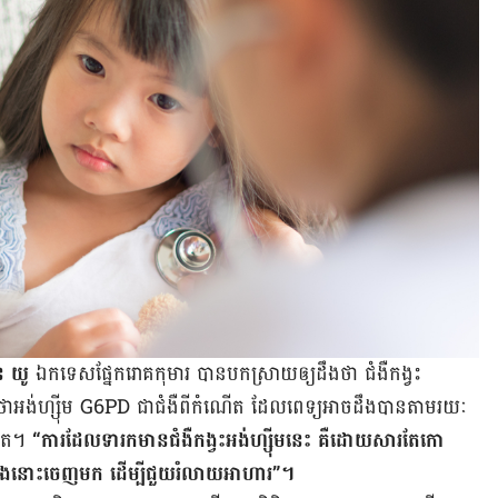
ុន យូ
ឯកទេស​ផ្នែក​រោគ​កុមារ បាន​បកស្រាយ​ឲ្យ​ដឹង​ថា ជំងឺ​កង្វះ​
ថា
អង់ហ្ស៊ីម G6PD ជា​ជំងឺ​ពី​កំណើត ដែល​ពេទ្យ​អាច​ដឹង​បាន​តាម​រយៈ​
កើត​។
“ការ​ដែល​ទារក​មាន​ជំងឺ​កង្វះ​អង់ហ្ស៊ីម​នេះ គឺ​ដោយ​សារ​តែ​កោ
​ទាំង​នោះ​ចេញ​មក ដើម្បី​ជួយ​​រំលាយ​អាហារ”។