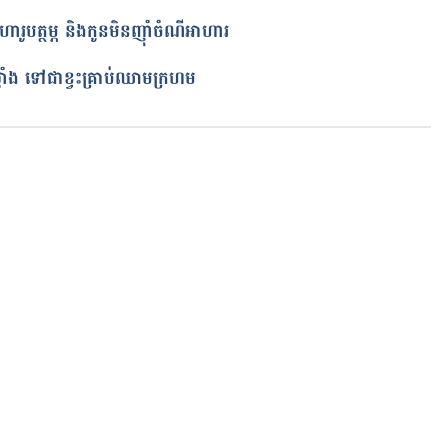
អាហារូបត្ថម្ភ និងកូនមិនញ៉ាំចំណីអាហារ
ត
្លាំង ទៅជាខ្វះគ្រាប់ឈាមក្រហម
កំពុងដំណើរការ...