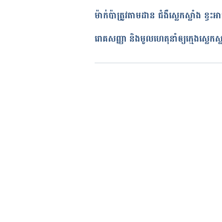
អត្ថបទ​ដោយ 
នាង សុខុមដាលីញ៉ា
ម៉ាក់ប៉ាត្រូវតាមដាន ជំងឺស្លេកស្លាំង ខ្វះ
ត្រួតពិនិត្យដោយ 
វេជ្ជ. ចាន់ ស៊ីណេ
បច្ចុប្បន្នភាពដោយ៖ 
ដេត ធន្នី
រោគសញ្ញា និងមូលហេតុនាំឲ្យក្មេងស្លេកស