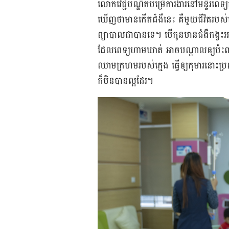
លោក​វេជ្ជបណ្ឌិត​បម្រើ​ការងារ​នៅ​មន្ទីរពេទ្យ​ក
ឃើញ​ថា​មាន​កើត​ជំងឺ​នេះ គឺ​មួយ​ជីវិត​របស់​ក
ព្យាបាល​ជា​បាន​ទេ។ បើ​កូន​មាន​ជំងឺ​កង្វះ​អ
ដែល​ពេទ្យ​ហាម​ឃាត់ អាច​បណ្ដាល​ឲ្យ​ប៉ះព
ឈាម​ក្រហម​របស់​ក្មេង ធ្វើ​ឲ្យ​កុមារ​នោះ​ប
ក៏​មិន​បាន​ល្អ​ដែរ។