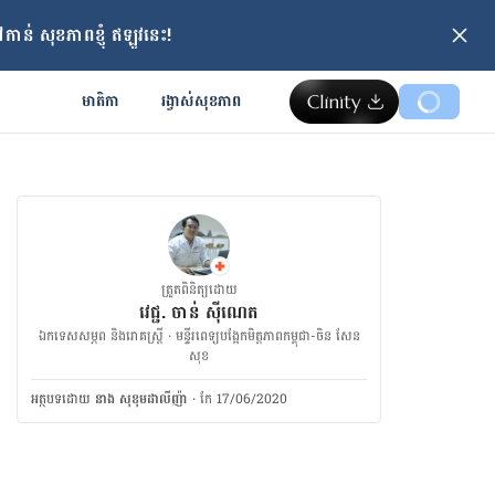
ាន់ សុខភាពខ្ញុំ ឥឡូវនេះ!
មាតិកា
រង្វាស់​សុខភាព
ត្រួតពិនិត្យដោយ
វេជ្ជ. ចាន់ ស៊ីណេត
ឯកទេសសម្ភព និងរោគស្ត្រី · ម​ន្ទីរពេទ្យបង្អែកមិត្តភាពកម្ពុជា-ចិន សែន
សុខ
អត្ថបទ​ដោយ
នាង សុខុមដាលីញ៉ា
·
កែ 17/06/2020