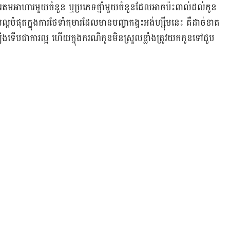
​តម​អាហារ​មួយ​ចំនួន ឬ​ប្រភេទ​ថ្នាំ​មួយ​ចំនួន​ដែល​អាច​ប៉ះពាល់​ដល់​កូន​
ំផុត​ក្នុង​ការ​ថែ​ទាំ​កុមារ​ដែល​មាន​បញ្ហា​កង្វះ​អង់ហ្ស៊ីម​នេះ គឺ​ដាច់​ខាត​
រើ​ឡើង​ទើប​ជា​ការ​ល្អ ហើយ​ក្នុង​ករណី​កូន​មិន​ស្រួល​ខ្លាំង​ត្រូវ​យក​កូន​ទៅ​ជួប​