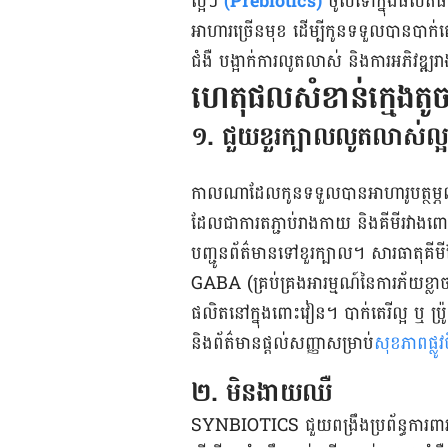
ល្អៗ
(Prebiotics)
ចូលទៅក្នុងផលិតផ
អាហារច្រើនមុខ ដើម្បីកូនទទួលបានបាក់តេរ
ជំងឺ បង្អាក់ការលូតលាស់ និងការអភិវឌ្ឍ
ហេតុផលសំខាន់ក្មេងត
១. ជួយខួរក្បាលលូតលាស់ល្អ
កាលណាដែលកូនទទួលបានអាហារូបត្ថម្
ដែលជាការតភ្ជាប់រាងកាយ និងគីមីរវា
បញ្ជូនព័ត៌មានទៅខួរក្បាល។ សារធាតុគីម
GABA (គ្រប់គ្រងអារម្មណ៍នៃការភ័យខ្លាច
ផលិតនៅក្នុងពោះវៀន។ បាក់តេរីល្អ ឬ ប
និងព័ត៌មានផ្ដល់សញ្ញាសម្រាប់
សុខភាពផ្លូវច
២. មិនងាយឈឺ
SYNBIOTICS ជួយពង្រឹងប្រព័ន្ធការពារ