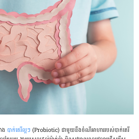
វាង
បាក់តេរីល្អៗ
(Probiotic) ជាមួយនឹងចំណីអាហាររបស់បាក់តេរី