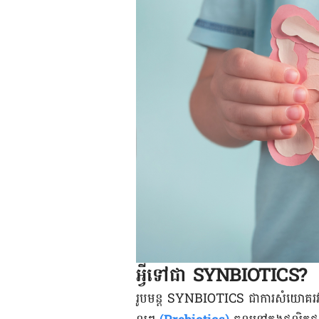
អ្វីទៅជា SYNBIOTICS?
រូបមន្ត SYNBIOTICS ជាការសំយោគរ