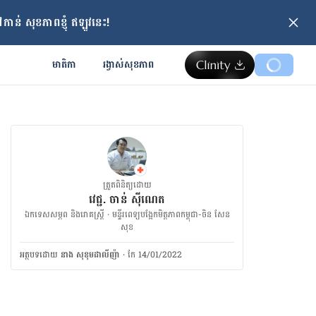
ាន់ សុខភាពខ្ញុំ ឥឡូវនេះ!
មាតិកា
រង្វាស់​សុខភាព
ត្រួតពិនិត្យដោយ
វេជ្ជ. ចាន់ ស៊ីណេត
ឯកទេសសម្ភព និងរោគស្ត្រី · ម​ន្ទីរពេទ្យបង្អែកមិត្តភាពកម្ពុជា-ចិន សែន
សុខ
អត្ថបទ​ដោយ
នាង សុខុមដាលីញ៉ា
·
កែ 14/01/2022