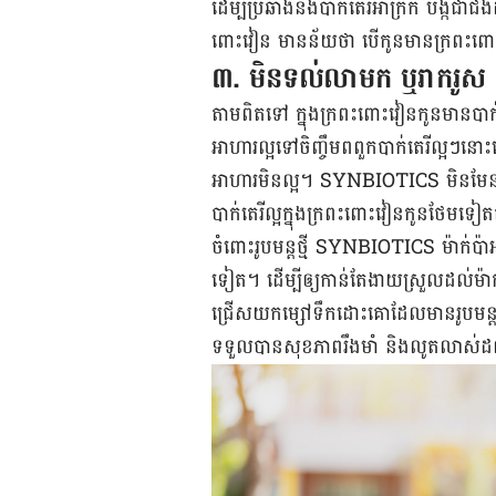
ដើម្បីប្រឆាំងនឹងបាក់តេរីអាក្រក់ បង្កជ
ពោះវៀន មានន័យថា បើកូនមានក្រពះពោ
៣. មិនទល់លាមក ឬរាករូស
តាមពិតទៅ ក្នុងក្រពះពោះវៀនកូនមានបាក់តេ
អាហារល្អទៅចិញ្ចឹមពពួកបាក់តេរីល្អៗន
អាហារមិនល្អ។ SYNBIOTICS មិនមែនជួយពង្រ
បាក់តេរីល្អក្នុងក្រពះពោះវៀនកូនថែមទ
ចំពោះរូបមន្តថ្មី SYNBIOTICS ម៉ាក់ប៉ា
ទៀត។ ដើម្បីឲ្យកាន់តែងាយស្រួលដល់ម៉ាក
ជ្រើសយកម្សៅទឹកដោះគោដែលមានរូបមន្ត S
ទទួលបានសុខភាពរឹងមាំ និងលូតលាស់ដ