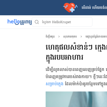
បើរវល់ ហើយចង់​រក
ចិញ្ចឹមកូន
សុខភាពកុមារ
បញ្ហាប្រព័ន្ធរំលាយអ
ហេតុផលសំខាន់ៗ ក្មេង
ក្នុងរបបអាហារ
ដើម្បីលូតលាស់បានពេញលេញគ្រប់ផ្នែក ក្មេង
បំពេញតម្រូវការរបស់រាងកាយ។ ថ្មីៗនេះដ
សម្រាប់ក្មេង
ដែលម៉ាក់ប៉ាគួរបន្ថែមទៅក្ន