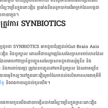
លតែមួយ ងាយស្រួលដល់ម៉ាក់ប៉ា មិនសូវមានពេលវេលាជ្រើសរើស
ីល្អៗច្រើនក្នុងពោះវៀន ប្រឆាំងនឹងពពួកបាក់តេរីអាក្រក់ដែលបង្កជា
រាងកាយក្មេង។
ូចត្រូវការ SYNBIOTICS
ភល្អដូចជា SYNBIOTICS អាចជួយជំរុញដល់Gut-Brain Axis
ងពោះវៀន និងខួរក្បាល ពោលគឺជាបណ្ដាញនៃសរសៃប្រសាទរាប់លានដែល
ីដែលគេហៅថាប្រព័ន្ធបញ្ជូនសរសៃប្រសាទដូចជាសេរ៉ូតូនីន និង
 និងការថប់បារម្ភ) ត្រូវបានបញ្ជូនទៅមកពីខួរក្បាល ដែលភាគច្រើន
្រ៉ូបាយអូទិកល្អៗនៅក្នុងពោះវៀនរួមចំណែកដល់ផលិតភាពសារធាតុគីមី
ិត្ត
និងរាងកាយល្អដល់កូនយើង។
រាងកាយកូនយើងដោយបង្កើនបាក់តេរីល្អៗច្រើនក្នុងក្រពះពោះវៀន