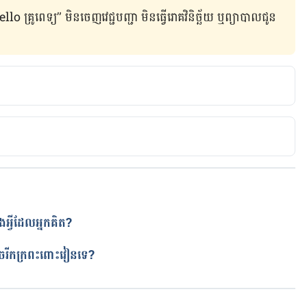
ូពេទ្យ” មិន​ចេញ​វេជ្ជបញ្ជា មិន​ធ្វើ​រោគវិនិច្ឆ័យ ឬ​ព្យាបាល​ជូន​
tics- a 
ih.gov/pmc/articles/PMC4648921/
n impact on healthy young children’s gut 
robiotaforhealth.com/a-synbiotic-mixture-may-have-
ildrens-gut-microbiota/
ងអ្វីដែលអ្នកគិត?
ត
ាចរីកក្រពះពោះវៀនទេ?