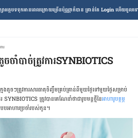
្សាអត្ថបទទុកអានពេលក្រោយ​ច្រើនប៉ុណ្ណាក៏បាន គ្រាន់តែ​ Login ហើយចូលទៅក
ាហារ
តូចចាំបាច់ត្រូវការSYNBIOTICS
តូចៗត្រូវការសារធាតុចិញ្ចឹមគ្រប់គ្រាន់ពីមួយថ្ងៃទៅមួយថ្ងៃសម្រាប់
ែរ SYNBIOTICS ត្រូវបានគេណែនាំថាជារូបមន្តថ្មីនៃ
អាហារូបត្ថម្ភ
ុងរបបអាហារប្រចាំរបស់កូន។