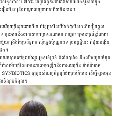
ាជំងឺដល់កូនបាន។ ៧០% នៃប្រព័ន្ធការពាររាងកាយយើងស្ថិតនៅក្នុង
ះវៀនមិនល្អនឹងបណ្ដាលឲ្យងាយឈឺជាមិនខាន។
រីល្អច្រើនរួចទៅហើយ ប៉ុន្តែប្រសិនបើម៉ាក់ប៉ាមិនចេះពីរបៀបផ្ដល់
ោះទេ កូនអាចនឹងងាយជួបបញ្ហាទល់លាមក រាករូស ឬមានប្រព័ន្ធរំលាយ
ឹងតែប្រព័ន្ធភាពស៊ាំក្មេងប៉ុណ្ណោះទេ រូបមន្តថ្មីនេះ ក៏ជួយបង្កើន
ៀតផង។
អាចរកបាននៅក្នុងយ៉ាអួរ ត្រសក់ជ្រក់ ទំពាំងបារាំង និងឈីសមួយចំនួន
់ប៉ាសម័យថ្មីដែលមានភាពមមាញឹកនឹងការងារច្រើន ម៉ាក់ប៉ាអាច
YNBIOTICS ឲ្យកូនសំណព្វចិត្តញ៉ាំជាប្រចាំក៏បាន ដើម្បីឲ្យអាអូន
ល់ចំណុចកំពូល។