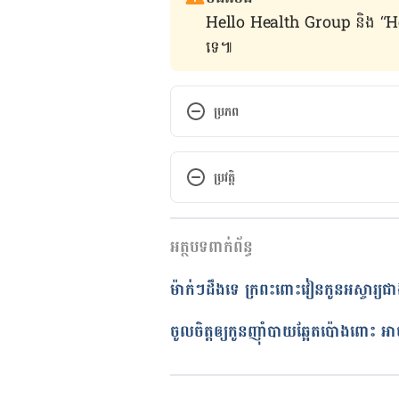
Hello Health Group និង “Hello គ្រ
ទេ៕
ប្រភព
Probiotics, prebiotics and synbio
review https://www.ncbi.nlm.n
ប្រវត្តិ
A synbiotic mixture may have a
កំណែ​ប្រែបច្ចុប្បន្ន
microbiota https://www.gutmic
អត្ថបទពាក់ព័ន្ធ
14/01/2022
an-impact-on-healthy-young-ch
អត្ថបទ​ដោយ 
នាង សុខុមដាលីញ៉ា
ម៉ាក់ៗដឹងទេ ក្រពះពោះវៀនកូនអស្ចារ្យជា
ត្រួតពិនិត្យដោយ 
វេជ្ជ. ចាន់ ស៊ីណេ
បច្ចុប្បន្នភាពដោយ៖ 
ជីព ចិត្ត
ចូលចិត្តឲ្យកូនញ៉ាំបាយឆ្អែតប៉ោងពោះ អ