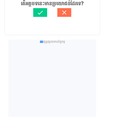
តើអត្ថបទនេះមានប្រយោជន៍ដែរទេ?
ផ្សព្វផ្សាយពាណិជ្ជកម្ម