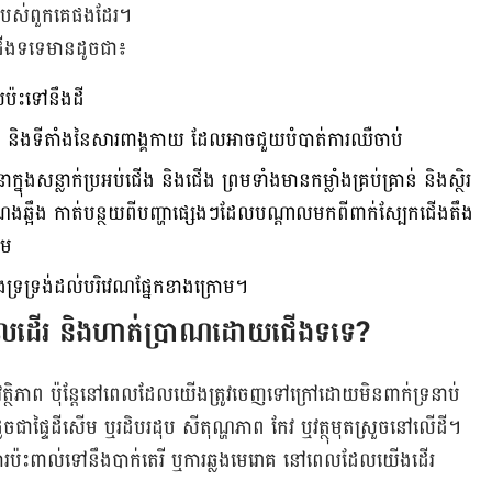
របស់​ពួក​គេ​ផង​ដែរ​។
ជើង​ទទេ​មាន​ដូចជា​៖
ប៉ះ​ទៅ​នឹង​ដី​
 និង​ទីតាំង​នៃ​សារពាង្គកាយ​ ​ដែល​អាច​​ជួយ​បំបាត់​ការ​ឈឺ​ចាប់​
ុង​សន្លាក់​ប្រអប់​ជើង​ និង​​ជើង ព្រម​ទាំង​​មាន​កម្លាំង​គ្រប់គ្រាន់​ និង​ស្ថិរ
ណង​ឆ្អឹង​
កាត់បន្ថយ​ពី​បញ្ហា​ផ្សេង​ៗ​ដែល​បណ្ដាល​មក​ពី​ពាក់​ស្បែក​ជើង​តឹង​
ម​
ិង​ទ្រទ្រង់​ដល់​បរិវេណ​ផ្នែក​ខាង​ក្រោម​។​​​
នៅ​ពេល​ដើរ​ និង​ហាត់ប្រាណ​ដោយ​ជើង​ទទេ
?
ុវត្ថិភាព ប៉ុន្តែ​នៅ​ពេល​ដែល​យើង​ត្រូវ​ចេញ​ទៅ​ក្រៅ​ដោយ​មិន​ពាក់​ទ្រនាប់​
ជា​​ផ្ទៃ​ដី​​សើម​ ឬ​រដិបរដុប ​សីតុណ្ហភាព​ កែវ ឬ​វត្ថុ​មុត​ស្រួច​​នៅ​លើ​ដី​។​
ារ​ប៉ះពាល់​ទៅ​នឹង​បាក់តេរី​ ឬការ​ឆ្លង​មេរោគ​ នៅ​ពេល​ដែល​យើង​ដើរ​​