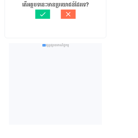
តើអត្ថបទនេះមានប្រយោជន៍ដែរទេ?
ផ្សព្វផ្សាយពាណិជ្ជកម្ម