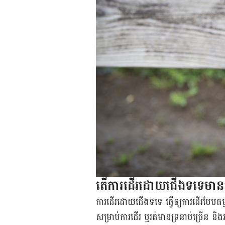
តើ​ការ​ដើរ​ដោយ​ជើង​ទទេ​មាន​អត្
ការ​ដើរ​ដោយ​ជើង​ទទេ​ ធ្វើ​ឲ្យ​ការ​ដើរ​បែប
សម្រាប់​ការ​ដើរ​ ឬ​រត់​មាន​ទ្រនាប់​ច្រើន​ និង​អាច​ទ