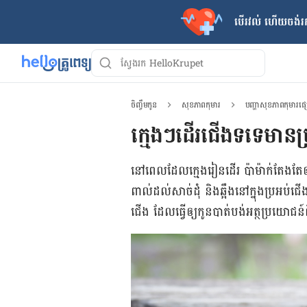
បើរវល់ ហើយចង់​រក
ចិញ្ចឹមកូន
សុខភាពកុមារ
បញ្ហាសុខភាពកុមារផ
ក្មេងៗ​ដើរ​​ជើង​ទទេ​មា
នៅ​ពេល​ដែល​ក្មេង​រៀន​ដើរ​ ប៉ា​ម៉ាក់​តែងតែ​ឲ
ពាល់​ដល់​សាច់ដុំ​ និង​ឆ្អឹង​នៅ​​ក្នុង​ប្រអប់​ជើ
ជើង ដែល​ធ្វើឲ្យ​កូន​​បាត់បង់​អត្ថប្រយោជន៍