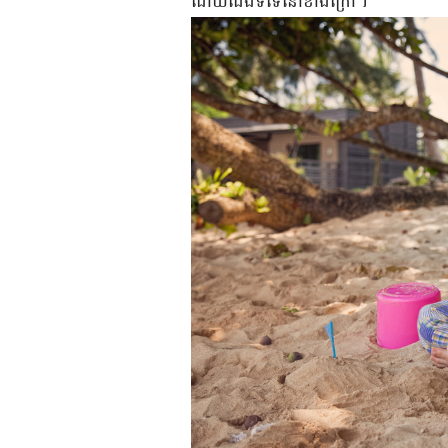
ដោយ​ជើង​ទទេ​នៅ​ខាង​ក្រៅ​។