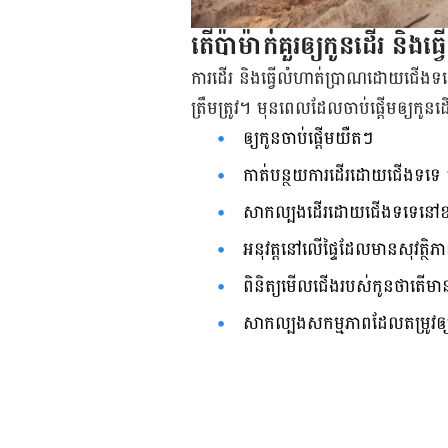
តើ​ប៉ា​ម៉ាក់​គួរ​ឲ្យ​កូន​ដើរ​ និ
ការ​ដើរ​ និង​ធ្វើ​លំហាត់​ប្រាណ​ដោយ​ជើង​ទទេ​នៅ​ព
ត្រឹមត្រូវ​។ មុន​ពេល​ដែល​​ចាប់ផ្ដើម​ឲ្យ​កូន
ឲ្យ​កូន​ចាប់ផ្ដើម​យឺត​ៗ
កាត់​បន្ថយ​ការ​ដើរ​ដោយ​ជើង​ទទេ​ ប
សាកល្បង​ដើរ​ដោយ​ជើង​ទទេ​នៅ​ខាង​ក
អនុវត្ត​នៅ​លើ​ផ្ទៃ​ដែល​មាន​សុវត្ថិភា
ពិនិត្យ​មើល​ជើង​របស់​កូន​ថា​តើ​មាន
សាកល្បង​សកម្មភាព​ដែល​តម្រូវ​ឲ្