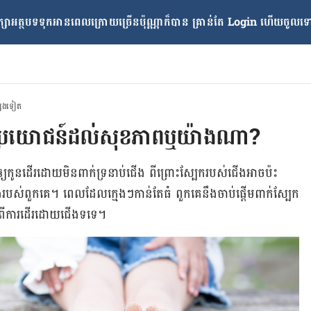
្សាអត្ថបទទុកអានពេលក្រោយ​ច្រើនប៉ុណ្ណាក៏បាន គ្រាន់តែ​ Login ហើយចូលទៅក
្សេងទៀត
ន​ប្រយោជន៍​ដល់​សុខភាព​ឬ​យ៉ាង​ណា​​?
្យ​កូន​ដើរ​ដោយ​មិន​ពាក់​ទ្រនាប់​ជើង​ ពីព្រោះ​ស្បែក​របស់​ជើង​អាច​ប៉ះ
ង​របស់​ពួក​គេ​។ ​​ពេល​ដែល​ក្មេង​ៗ​​កាន់​តែ​ធំ​ ពួក​គេ​នឹង​ចាប់ផ្ដើម​ពាក់​ស្បែក​
​ពី​ការ​ដើរ​ដោយ​ជើង​ទទេ​។​