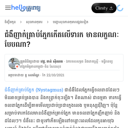
ចិញ្ចឹមកូន
សុខភាពកុមារ
បញ្ហាសុខភាពកុមារផ្សេងទៀត
ជំងឺ​ញាក់​គ្រាប់​ភ្នែក​​កើត​លើ​ទារក មាន​លក្ខណៈ​
បែប​ណា​?​​​​​​​​​​​​​​​​​​​​​​​​​​​​​​​​​​​​​​​​​​​​​​​​​​​​​​​​​​​​​​​​​​​​​​​​
ត្រួតពិនិត្យដោយ
វេជ្ជ. ចាន់ ស៊ីណេត
·
ឯកទេសសម្ភព និងរោគស្ត្រី
·
ម​ន្ទីរពេទ្យ
បង្អែកមិត្តភាពកម្ពុជា-ចិន សែនសុខ
អត្ថបទ​ដោយ
នូ សោភ័ណ្ឌ
·
កែ 22/10/2021
ជំងឺ​ញាក់​គ្រាប់​ភ្នែក​ (Nystagmus) ​
ជា​ជំងឺ​ដែល​ភ្នែក​ធ្វើ​ចលនា​ដដែល​ៗ
មិន​អាច​គ្រប់គ្រង​បាន​ និង​កន្ត្រាក់​ចុះ​ឡើង​។ ពិត​ណាស់​ ជា​ធម្មតា​ ទារក​ធ្វើ​
ចលនា​ភ្នែក​ដើម្បី​តាម​មើល​​ប្រដាប់​ប្រដា​​ក្មេង​លេង ឬ​មនុស្ស​ជុំវិញ។ ប៉ុន្តែ
សម្រាប់​ទារក​​ដែល​មាន​ជំងឺ​ញាក់​គ្រាប់​ភ្នែក​ ​មាន​ចលនា​ភ្នែក​ញឹកញាប់​ និង​
ដដែល​ៗ​។ ជំងឺ​​នេះ ជា​ទូទៅ​កើត​ឡើង​នៅ​ចន្លោះ​ពេល​ដែល​កូន​អាយុ​៦​