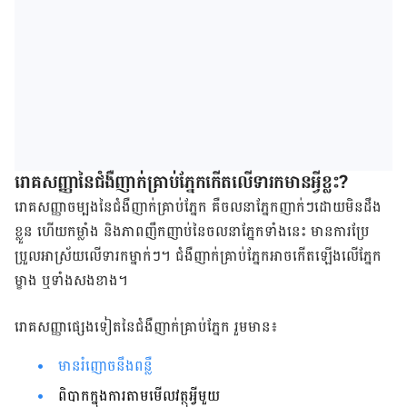
រោគសញ្ញា​នៃ​ជំងឺ​ញាក់​គ្រាប់​ភ្នែក​​កើត​លើ​​ទារក​មាន​អ្វី​ខ្លះ​?
រោគសញ្ញា​ចម្បង​នៃ​ជំងឺ​ញាក់​គ្រាប់​ភ្នែក​ គឺ​ចលនា​ភ្នែក​ញាក់​ៗ​ដោយ​មិន​ដឹង​
ខ្លួន​ ហើយ​​កម្លាំង និង​ភាព​ញឹកញាប់​នៃ​ចលនា​ភ្នែក​ទាំង​នេះ មាន​ការ​ប្រែ
ប្រួល​​អាស្រ័យ​លើ​​ទារក​ម្នាក់​ៗ។ ​ជំងឺ​ញាក់​គ្រាប់​ភ្នែក​អាច​កើត​ឡើង​លើ​ភ្នែក​
ម្ខាង​ ឬ​ទាំង​សង​ខាង​។
រោគសញ្ញា​ផ្សេង​ទៀត​នៃ​ជំងឺ​ញាក់​គ្រាប់​ភ្នែក​ រួម​មាន​៖
មាន​រំញោច​​នឹង​ពន្លឺ​
ពិបាក​​ក្នុង​ការ​តាមមើល​វត្ថុ​អ្វី​មួយ