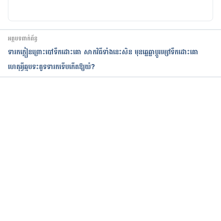
Nystagmus
https://medlineplus.gov/ency/article/003037.htm
អត្ថបទពាក់ព័ន្ធ
ទារកក្ដៀនព្រោះបៅទឹកដោះគោ សាកវិធីទាំងនេះសិន មុនឆ្លេឆ្លាប្ដូរម្សៅទឹកដោះគោ
ហេតុអ្វីឆ្មបទះគូទទារកទើបកើតឱ្យយំ?
កំពុងដំណើរការ...