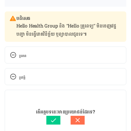
បដិសេធ
Hello Health Group និង “Hello គ្រូពេទ្យ” មិន​ចេញ​វេជ្ជ
បញ្ជា មិន​ធ្វើ​រោគវិនិច្ឆ័យ ឬ​ព្យាបាល​ជូន​ទេ៕
ប្រភព
Nystagmus
ប្រវត្តិ
https://www.gosh.nhs.uk/medical-information-
0/nystagmus/
កំណែ​ប្រែបច្ចុប្បន្ន
Nystagmus
22/10/2021
អត្ថបទ​ដោយ 
នូ សោភ័ណ្ឌ
តើអត្ថបទនេះមានប្រយោជន៍ដែរទេ?
https://www.aoa.org/healthy-eyes/eye-and-
ត្រួតពិនិត្យដោយ 
វេជ្ជ. ចាន់ ស៊ីណេត
vision-conditions/nystagmus?sso=y
បច្ចុប្បន្នភាពដោយ៖ 
ទូច សុខា