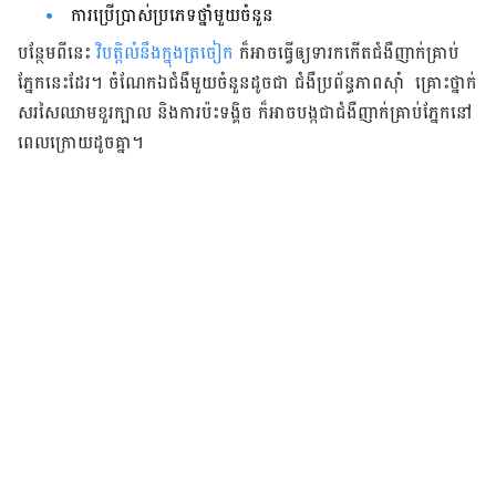
ការ​ប្រើប្រាស់​ប្រភេទ​ថ្នាំ​មួយ​ចំនួន​
បន្ថែម​ពី​នេះ​
វិបត្តិ​​លំនឹង​ក្នុង​ត្រចៀក
​ ក៏​អាច​ធ្វើ​ឲ្យ​​ទារក​កើត​ជំងឺ​ញាក់​គ្រាប់​
ភ្នែក​នេះ​ដែរ​។ ចំណែក​ឯ​ជំងឺ​មួយ​ចំនួន​ដូចជា​ ​ជំងឺ​ប្រព័ន្ធ​ភាព​ស៊ាំ ​គ្រោះថ្នាក់​
សរសៃ​ឈាម​ខួរ​ក្បាល​ និង​ការ​ប៉ះទង្គិច​ ក៏​អាច​បង្ក​ជា​ជំងឺ​ញាក់​គ្រាប់​ភ្នែក​នៅ​
ពេល​ក្រោយ​ដូច​គ្នា។