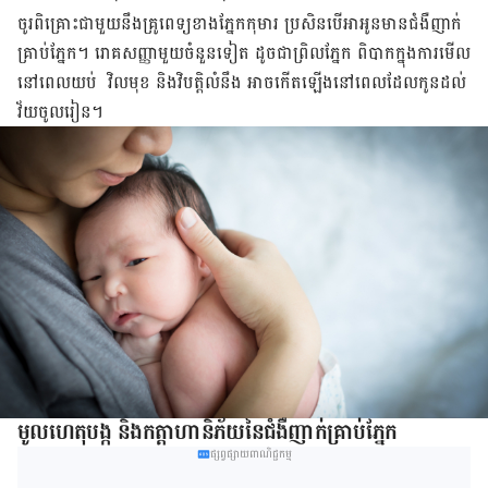
ចូរ​ពិគ្រោះ​ជាមួយ​នឹង​​គ្រូពេទ្យ​​​ខាង​ភ្នែក​កុមារ​ ប្រសិនបើ​អា​អូន​​មាន​ជំងឺ​ញាក់​
គ្រាប់​ភ្នែក​។ រោគសញ្ញា​មួយ​ចំនួន​ទៀត​ ដូចជា​ព្រិល​ភ្នែក​ ពិបាក​ក្នុង​ការ​មើល​
នៅ​ពេល​យប់​ ​វិល​មុខ និង​វិបត្តិ​លំនឹង អាច​កើត​ឡើង​​នៅ​ពេល​ដែល​​កូន​ដល់​
វ័យ​ចូល​រៀន​។​​​​​
មូលហេតុ​បង្ក​​ និង​​កត្តា​ហានិភ័យ​នៃ​ជំងឺ​ញាក់​គ្រាប់​ភ្នែក
ផ្សព្វផ្សាយពាណិជ្ជកម្ម