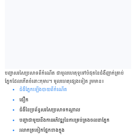
បញ្ហា​សរសៃ​ប្រសាទ​ពី​កំណើត​ ជា​មូលហេតុ​ទូទៅ​បំផុត​នៃ​ជំងឺ​ញាក់​គ្រាប់​
ភ្នែក​ដែល​កើត​ចំពោះ​កុមារ​។ មូលហេតុ​ផ្សេង​ទៀត​ រួម​មាន​៖
ជំងឺ​ភ្នែក​ឡើង​បាយ​ពី​កំណើត​
ផឿក
ជំងឺ​នៃ​ប្រព័ន្ធ​សរសៃ​ប្រសាទ​កណ្ដាល​
បញ្ហា​ជាមួយ​នឹង​ការ​អភិវឌ្ឍ​នៃ​ការ​គ្រប់គ្រង​ចលនា​ភ្នែក​
រលាក​ត្រចៀក​ផ្នែក​ខាង​ក្នុង​