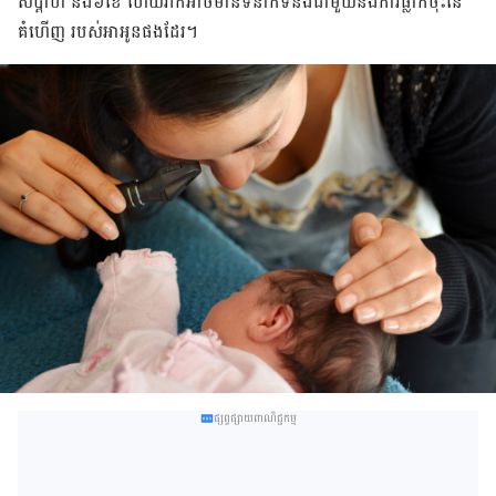
សប្ដាហ៍ និង​៦​ខែ ហើយ​វា​ក៏​អាច​មាន​ទំនាក់ទំនង​ជាមួយ​នឹង​​ការ​ធ្លាក់​ចុះ​នៃ​
គំហើញ របស់​អា​អូន​ផង​ដែរ​។​
ផ្សព្វផ្សាយពាណិជ្ជកម្ម