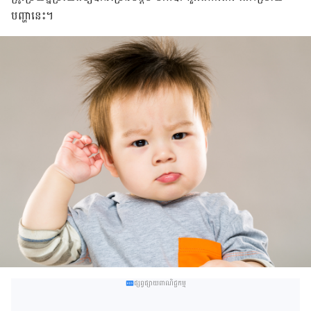
បញ្ហា​នេះ។
ផ្សព្វផ្សាយពាណិជ្ជកម្ម