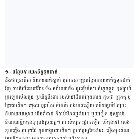
១
–
បន្ថែមការយកចិត្តទុកដាក់
ដឹង​ថា​កូន​រពឹស និយាយ​អត់​ស្ដាប់ ឬ​ចចេស ត្រូវ​បន្ថែម​ការ​យក​ចិត្ត​ទុកដាក់​
វិញ ថា​តើ​បើ​គេ​នៅ​រឹងទទឹង ចង់​លេង​ចឹង គួរ​ធ្វើ​ម៉េច។ កុំ​ភ្លេច​ខ្លួន ឧស្សាហ៍​
ក្រឡេក​មើល​កូន ប្រយ័ត្ន​ប៉ះពារ របស់​នៅ​ជិត​កន្លែង​លេង ដូចជា ​ជ្រុង​តុ ឬ​
គ្រែ​ជា​ដើម។ ក្មេង​ពេញ​រពឹស ម៉ាក់​ប៉ា រាង​ហត់​នឿយ​ ហើយ​មួម៉ៅ ព្រោះ​
និយាយ​អត់​ស្ដាប់ បើ​​ចង់​ចាប់​ ក៏​ចាប់​មិន​ឈ្នះ​ដែរ។ មួយ​ទៀត​ ឧស្សាហ៍​
និយាយ​រម្លឹក​កូន​​ឲ្យប្រុង​​ប្រយ័ត្ន។ កាន់​តែ​គ្រោះ​ថ្នាក់​ទៀត បើ​កូន​ទៅ លេង​
ឌុយ​ភ្លើង ឬ​លូក​ដៃ ចូល​កង្ហារ​ជា​ដើម។ ប្រយ័ត្ន​ឲ្យ​មែន​ទែន រឿង​មុខ​តំណ
ខ្សែ​ភ្លើង​​ក្នុង​ផ្ទះ ក្មេង​អាច​ឈោង​ដល់ ឬ​ប៉ះ​បាន។