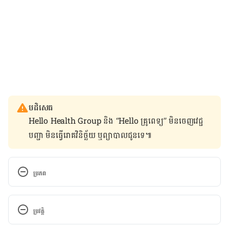
បដិសេធ
Hello Health Group និង “Hello គ្រូពេទ្យ” មិន​ចេញ​វេជ្ជ
បញ្ជា មិន​ធ្វើ​រោគវិនិច្ឆ័យ ឬ​ព្យាបាល​ជូន​ទេ៕
ប្រភព
Head banging (12 to 24 mo.). 
https://www.babycenter.com/0_head-banging-12-
ប្រវត្តិ
to-24-mo_11554.bc
. Accessed May 18, 2017.
កំណែ​ប្រែបច្ចុប្បន្ន