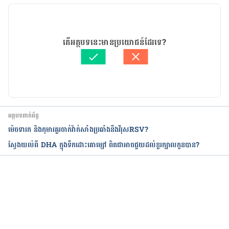
19/06/2019
អត្ថបទ​ដោយ 
Khlaut Rithy
តើអត្ថបទនេះមានប្រយោជន៍ដែរទេ?
ត្រួតពិនិត្យដោយ
គឹម កាណែល
បច្ចុប្បន្នភាពដោយ៖ 
Ly Sophat
អត្ថបទពាក់ព័ន្ធ
ម៉េចទារក និងកុមារគួរចាក់វ៉ាក់សាំងប្រឆាំងនឹងវីរុសRSV?
ស្វែងយល់ពី DHA ក្នុងទឹកដោះគោម្សៅ ពិតជាអាចជួយដល់ខួរក្បាលកូនបាន?
កំពុងដំណើរការ...