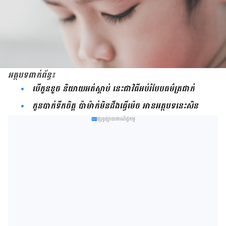
អត្ថបទពាក់ព័ន្ធ៖
បើកូនខូច និយាយអត់ស្ដាប់ នេះជាវិធីអប់រំបែបធម៌ត្រជាក់
កូន​បាក់​ទឹក​ចិត្ត ប៉ាម៉ាក់​មិន​ដឹង​ធ្វើ​ម៉េច អាន​អត្ថបទ​នេះ​សិន
ផ្សព្វផ្សាយពាណិជ្ជកម្ម