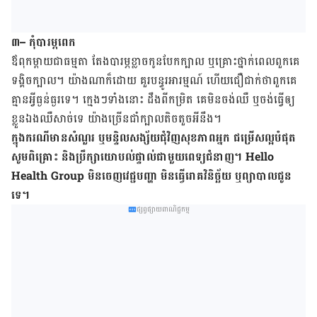
៣
–
កុំបារម្ភពេក
ឪពុក​ម្តាយ​ជា​ធម្មតា ​តែង​បារម្ភ​ខ្លាច​កូន​បែក​ក្បាល
ឬ​គ្រោះថ្នាក់​ពេល​​ពួក​គេ​
ទង្គិច​ក្បាល។
យ៉ាង​ណា​ក៏​ដោយ​ គួរ​បន្ធូរ​អារម្មណ៍ ​ហើយ​ជឿ​ជាក់​ថា​ពួក​គេ
គ្មាន​អ្វី​ធ្ងន់ធ្ងរ​ទេ។
ក្មេងៗ​ទាំង​នោះ ​ដឹង​ពី​កម្រិត​ គេ​មិន​ចង់​ឈឺ ឬ​ចង់​ធ្វើ​ឲ្យ​
ខ្លួន​ឯង​ឈឺ​សាច់​ទេ
យ៉ាង​ច្រើន​ជាំ​ក្បាល​តិច​តួច​អី​នឹង។
ក្នុង​ករណី​មាន​សំណួរ ឬ​មន្ទិលសង្ស័យ​ជុំវិញ​សុខភាព​អ្នក ជម្រើស​ល្អ​បំផុត​
សូម​ពិគ្រោះ និង​ប្រឹក្សា​យោបល់​ផ្ទាល់​ជាមួយ​ពេទ្យ​ជំនាញ។
Hello
Health Group
មិន​ចេញ​វេជ្ជបញ្ហា មិន​​ធ្វើ​រោគវិនិច្ឆ័យ ឬ​​ព្យាបាល​ជូន​
ទេ។
ផ្សព្វផ្សាយពាណិជ្ជកម្ម