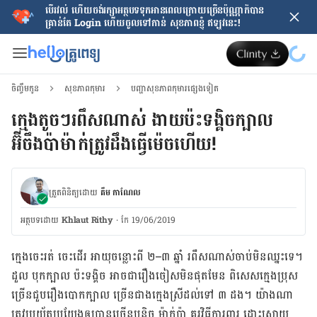
បើរវល់ ហើយចង់​រក្សាអត្ថបទទុកអានពេលក្រោយ​ច្រើនប៉ុណ្ណាក៏បាន
គ្រាន់តែ​ Login ហើយចូលទៅកាន់ សុខភាពខ្ញុំ ឥឡូវនេះ!
ចិញ្ចឹមកូន
សុខភាពកុមារ
បញ្ហាសុខភាពកុមារផ្សេងទៀត
ក្មេង​តូចៗ​រពឹសណាស់ ងាយ​ប៉ះទង្គិច​ក្បាល
អ៊ីចឹង​ប៉ាម៉ាក់​ត្រូវ​ដឹង​ធ្វើ​ម៉េច​ហើយ!
ត្រួតពិនិត្យដោយ
គឹម កាណែល
អត្ថបទ​ដោយ
Khlaut Rithy
·
កែ 19/06/2019
ក្មេង​ចេះ​រត់ ចេះដើរ អាយុ​​ចន្លោះ​ពី
២
–
៣ ឆ្នាំ រពឹស​ណាស់​ចាប់​​មិន​ឈ្នះ​ទេ។
ដួល បុក​ក្បាល ​ប៉ះទង្គិច អាច​ជា​រឿង​ចៀស​មិន​ផុតមែន ពិសេស​ក្មេង​ប្រុស
ច្រើន​ជួប​រឿង​​បោក​ក្បាល ​ច្រើន​ជាង​ក្មេង​ស្រី​ដល់​ទៅ​ ៣ ដង។ យ៉ាង​ណា​
ត្រូវ​ប្រយ័ត្ន​ប្រយែង​ឲ្យ​បាន​ច្រើន​បន្តិច ម៉ាក់ប៉ា ​គួរវិធី​ការពារ ដោះស្រាយ​