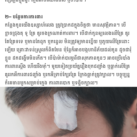
២
–
បន្ថែម
ការការពារ
កន្លែង​​កូនយើង​ឧស្សាហ៍លេង ​ត្រូវ​ប្រាកដ​ក្នុង​ចិត្ត​ថា​ មាន​សុវត្ថិភាព។ បើ​
ខ្លាច​ជ្រុង​តុ ទូ គ្រែ គួរ​​ចង​ក្រណាត់​ការពារ។ បើ​ដាក់​កូន​ឲ្យ​លេង​លើ​គ្រែ គួរ​
តែ​គ្រែ​ទទេ ឬ​មាន​តែ​ពូក ឬ​កន្ទេល មិន​ត្រូវ​ឲ្យ​មាន​ខ្នើយ
ឬ
ភួយលើ​​គ្រែ​នោះ​
ឡើយ
ព្រោះ​វា​ទន់​ស្រួល​ក៏​ពិត​មែន
ប៉ុន្តែ​​ក៏​អាច​បង្ក​ហានិភ័យ​ដល់​កូន ​ដូច​ជា​រុំ​
ខ្លួន ដក​ដង្ហើម​មិន​កើត។
​បើប៉ាម៉ាក់​​បារម្ភ​ពី​ផាសុកភាព​កូនៗ
​អាច​ប្រើ​របាំង​
ការពារ​​ស្តើង
ហើយ​រឹងម៉ាំ
។
មួយ​ទៀត​ប្រយ័ត្ន​រឿង​បុក​ជញ្ជាំង ឬ​ធ្លាក់​លើ​គ្រែ
គួរ​រក​អី​ការពារជញ្ជាំង ឬ​រក​អី​ទ្រាប់​ក្បែរ​គ្រែ ក្រែង​ធ្លាក់​ត្រូវ​ក្បាល។ បច្ចុប្បន្ន​
ក៏​គេ​មាន​មួក​សម្រាប់​ក្មេង ការពារ​បោក ឬ​ទង្គិច​ក្បាល។