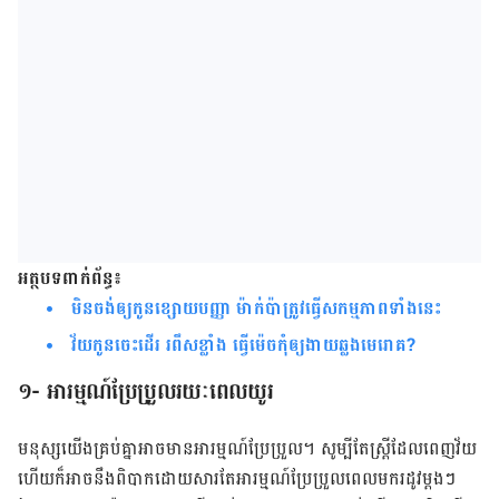
អត្ថបទពាក់ព័ន្ធ៖
មិនចង់ឲ្យកូនខ្សោយបញ្ញា ម៉ាក់ប៉ាត្រូវធ្វើសកម្មភាពទាំងនេះ
វ័យកូនចេះដើរ រពឹសខ្លាំង ធ្វើម៉េចកុំឲ្យងាយឆ្លងមេរោគ?
១- អារម្មណ៍ប្រែប្រួលរយៈពេលយូរ
មនុស្ស​យើង​គ្រប់គ្នាអាចមានអារម្មណ៍ប្រែប្រួល។ សូម្បីតែស្ត្រីដែលពេញវ័យ
ហើយក៏អាចនឹងពិបាកដោយសារតែអារម្មណ៍ប្រែប្រួលពេលមករដូវម្ដងៗ