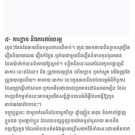
៥- ការខ្លាច និងការថប់បារម្ភ
ក្មេងៗតែងតែងាយនឹងទទួលការឈឺចាប់។ ក្មេងៗ​អាចងាយនឹងខ្លាចសូម្បីតែ
រឿងនិយាយលេង រឿងកំប្លែង ឬភ័យជាមួយនឹងរឿងនិទានមុនចូលគេង
ដែលប៉ាម៉ាក់​បាន​និយាយឱ្យស្តាប់។ ទន្ទឹមនឹងនេះពេលដែលកូនបង្ហាញពី
អាការៈនេះដដែលៗ និង ព្រួយបារម្ភខ្លាំង ហើយខ្លាច ឬតក់ស្លុត យើង​ត្រូវតែ
ព្រួយបារម្ភហើយ។ តាមរយៈអាការៈនេះក្មេងអាចនឹងថប់បារម្ភអំពីកិច្ចការ
ដែលត្រូវធ្វើនៅសាលា ឬការមើលងាយជេរប្រមាថនៅឯសាលារៀន ដែល​
ការប្រតិកម្មទាំងនេះអាចឲ្យ​យើង​សន្និដ្ឋានបានអំពីអ្វីដែលធ្វើឱ្យកូន
ឆាប់ឆេវឆាវបែបនេះ។
បច្ចុប្បន្ននេះ ជាមួយកំណើននៃបច្ចេកវិទ្យា ថ្នាំញៀន អាវុធ និងការបំផ្លាញ
ខ្លូនឯង ឬសម្លាប់ខ្លូន ដែលបានផ្សព្វផ្សាយយ៉ាងទូលំទូលាយ អាចនឹង
បង្ករឱ្យក្មេងៗដែលមិនបានគិតវែងឆ្ងាយជ្រើសយកវិធីទាំងនេះដោយគិតថាវា