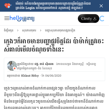
បើរវល់ ហើយចង់​រក្សាអត្ថបទទុកអានពេលក្រោយ​ច្រើនប៉ុណ្ណាក៏បាន
គ្រាន់តែ​ Login ហើយចូលទៅកាន់ សុខភាពខ្ញុំ ឥឡូវនេះ!
ចិញ្ចឹមកូន
សុខភាពកុមារ
បញ្ហាសុខភាពកុមារផ្សេងទៀត
ក្មេងៗក៏អាច​មាន​បញ្ហាផ្លូវចិត្តដែរ ប៉ាម៉ាក់​ត្រូវ​ចេះ
សំគាល់មើលចំណុចទាំងនេះ
ត្រួតពិនិត្យដោយ
វេជ្ជ. ចាន់ ស៊ីណេត
·
ឯកទេសសម្ភព និងរោគស្ត្រី
·
ម​ន្ទីរពេទ្យ
បង្អែកមិត្តភាពកម្ពុជា-ចិន សែនសុខ
អត្ថបទ​ដោយ
Khlaut Rithy
·
កែ 04/06/2020
ក្មេងៗលូតលាស់តាមដំណាក់កាលផ្សេងៗគ្នា ហើយក្នុងដំណាក់កាល​
នីមួយៗនឹងធ្វើឱ្យពួកគេផ្លាស់ប្តូរអាកប្បកិរិយា និងអារម្មណ៍។ យ៉ាងណាមិញ
មិនមែនគ្រប់អ្វីដែលកូនៗតូច​របស់​យើង​ធ្វើសុទ្ធតែរាប់ថាមកពីដំណាក់កាល
នៃការលូតលាស់នោះទេ។ អាកប្បកិរិយាមិនល្អមួយចំនួនរបស់​កូន​អាច​