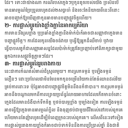
ដែរ។ ទោះជាយ៉ាងណា ករណីរបស់ក្មេងៗឬកូនតូចរបស់​យើង​ ប្រសិនបើ
មានអារម្មណ៍ប្រែប្រួលរហូត​ដល់​២សប្តាហ៍ និងចេះតែនិយាយពីនេះពីនោះ
អាចបញ្ជាក់ឱ្យឃើញថាកូន​អាច​មានបញ្ហាផ្លូវចិត្តហើយ។
២- ការផ្លាស់ប្តូរយ៉ាងខ្លាំងក្លានៃអាកប្បកិរិយា
ការមានះរឹងរូសខ្លាំង ឬប្រឆាំងខ្លាំងក្លានឹង​ម៉ាក់ប៉ា​ក៏​អាចជាសញ្ញាថាក្មេងមាន
បញ្ហាផ្លូវចិត្ត។ ការដែលកូន​យើង​ចង់វាយ ឬធ្វើឱ្យអ្នកដ៏ឈឺចាប់ ឬវាយ
ធ្វើបាបសត្វក៏ជាសញ្ញាអាសន្នដែលប៉ាម៉ាក់​ត្រូវតែប្រញាប់ទៅពិភាក្សាជាមួយ
អ្នកឯកទេសផ្លូវចិត្តភ្លាមៗដែរ។
៣- ការផ្លាស់ប្តូរនៃរូបរាងកាយ
នេះជាការកំណត់សំគាល់ដ៏ស្រួលមួយ។ ការស្រកទម្ងន់ ឬឡើងទម្ងន់​
លឿនៗ នោះប្រហែលជាមិនមែនមកកូន​ចម្រើន​វ័យ​កាន់​តែ​ធំឈាន​ដល់​វ័យ​
គ្រប់ការ​នោះទេ ប៉ុន្តែអាចជាបញ្ហាផ្លូវចិត្តមិននឹងនក៏ថាបាន។ ការស្រកទម្ងន់
អាចនឹងបណ្តាលមកពីការខ្សោយប្រព័ន្ធរំលាយអាហារដែលកើតមានចំពោះ
ក្មេងដែលមានជំងឺបាក់ទឹកចិត្ត ឬថប់បារម្ភខ្លាំង ឬម្យ៉ាងទៀត ការឡើងទម្ងន់
អាចធ្វើឱ្យក្មេងមានអារម្មណ៍ខ្ជិល និងធុញថប់ជាមួយជីវិតរស់នៅរបស់ពួកគេ
ហើយមានតែញំុារហូតដើម្បីបំពេញក្រពះរបស់ពួកគេ។ លើសពីនេះទៅទៀត
ការផ្លាស់ប្តូររាងកាយខ្លាំងក៏អាចជាប់ទាក់ទិននឹងការប្រើប្រាស់ថ្នាំ និងជាតិ