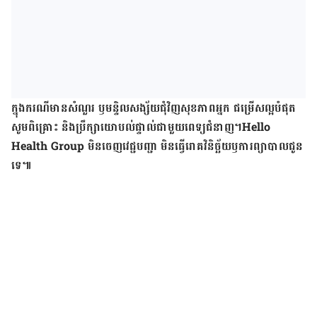
ក្នុងករណីមានសំណួរ ឫមន្ទិលសង្ស័យជុំវិញសុខភាពអ្នក ជម្រើសល្អបំផុត
សូមពិគ្រោះ និងប្រឹក្សាយោបល់ផ្ទាល់ជាមួយពេទ្យជំនាញ។
Hello
Health Group មិនចេញវេជ្ជបញ្ជា មិនធ្វើរោគវិនិច្ឆ័យ​ឫការព្យាបាលជូន
ទេ៕