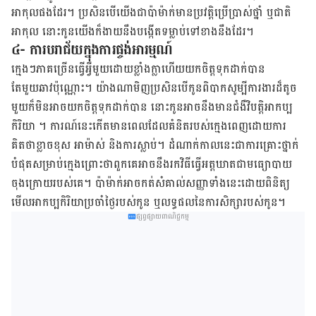
អាកុលផងដែរ។ ប្រសិនបើយើង​ជា​ប៉ាម៉ាក់​មានប្រវត្តិប្រើប្រាស់ថ្នាំ ឬជាតិ
អាកុល នោះកូន​យើង​ក៏​ងាយនឹងបង្កើតទម្លាប់ទៅខាងនឹងដែរ។
៤- ការបរាជ័យក្នុងការផ្ចង់អារម្មណ៍
ក្មេងៗភាគច្រើនធ្វើអ្វីមួយដោយខ្លាំងក្លាហើយយកចិត្តទុកដាក់បាន
តែមួយឆាវប៉ុណ្ណោះ។ យ៉ាងណាមិញប្រសិនបើកូនពិបាកសូម្បីការងារដ៏តូច
មួយក៏មិនអាចយកចិត្តទុកដាក់បាន នោះកូនអាចនឹងមានជំងឺវិបត្តិអាកប្ប
កិរិយា⁣ ។ ការណ៍នេះកើតមានពេលដែលគំនិតរបស់ក្មេងពេញដោយការ
គិតថាខ្លាចខុស អាម៉ាស់ និងការស្លាប់។ ដំណាក់កាលនេះជាការគ្រោះថ្នាក់
បំផុតសម្រាប់​ក្មេងព្រោះថាពួកគេអាចនឹងរកវិធីធ្វើអត្តឃាតជាមធ្យោបាយ
ចុងក្រោយរបស់គេ។ ប៉ាម៉ាក់​អាចកត់សំគាល់សញ្ញាទាំងនេះ​ដោយពិនិត្យ
មើលអាកប្បកិរិយាប្រចាំថ្ងៃរបស់កូន​ ឬលទ្ធផលនៃការសិក្សារបស់កូន។
ផ្សព្វផ្សាយពាណិជ្ជកម្ម