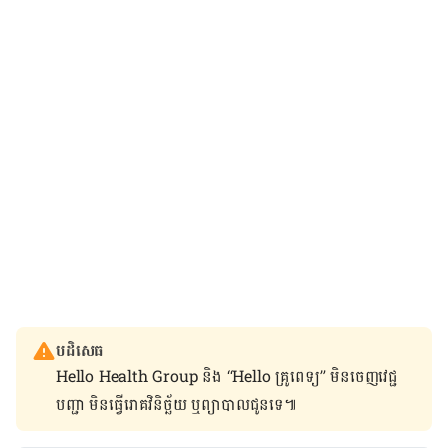
បដិសេធ
Hello Health Group និង “Hello គ្រូពេទ្យ” មិន​ចេញ​វេជ្ជ
បញ្ជា មិន​ធ្វើ​រោគវិនិច្ឆ័យ ឬ​ព្យាបាល​ជូន​ទេ៕