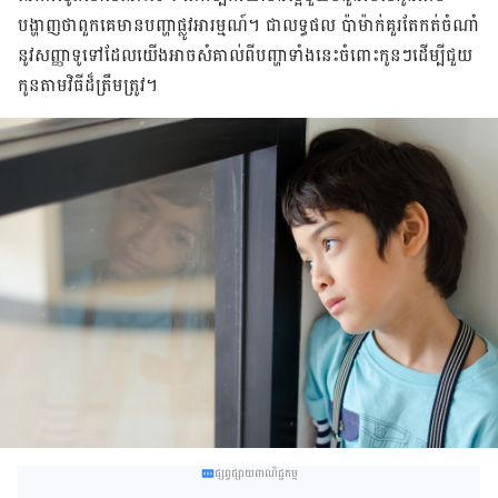
បង្ហាញថាពួកគេមានបញ្ហាផ្លូវអារម្មណ៍។ ជាលទ្ធផល ប៉ា​ម៉ាក់​គួរតែ​កត់​ចំណាំ
នូវសញ្ញាទូទៅដែលយើង​អាច​សំគាល់ពី​បញ្ហាទាំងនេះចំពោះកូនៗដើម្បីជួយ
កូន​តាមវិធីដ៏ត្រឹមត្រូវ។
ផ្សព្វផ្សាយពាណិជ្ជកម្ម