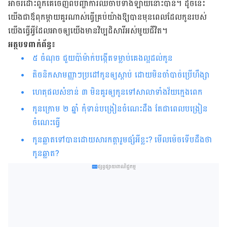
អាចរំដោះពួកគេចេញពីបញ្ហាការឈឺចាប់ទាំងឡាយនោះបាន​។ ដូចនេះ
យើង​ជាឪពុកម្តាយគួរណាស់ធ្វើគ្រប់យ៉ាងឱ្យបានមុនពេលដែលកូនរបស់
យើង​ធ្វើអ្វីដែលអាចឲ្យ​យើង​មានវិប្បដិសារីអស់មួយជីវិត។
អត្ថបទពាក់ព័ន្ធ៖
៥​ ចំណុច ​ជួយ​ប៉ា់ម៉ាក់​បង្កើត​ទម្លាប់​គេង​ល្អ​ដល់កូន
តិចនិកសាមញ្ញាៗប្រដៅកូនឲ្យស្តាប់ ដោយមិនចាំបាច់ប្រើហឹង្សា
ហេតុផលសំខាន់ ៣ មិនគួរឲ្យកូនទៅសាលាទាំងវ័យក្មេងពេក
កូនក្រោម ២ ឆ្នាំ កុំទាន់បង្រៀនចំណេះដឹង តែជាពេលបង្រៀន
ចំណេះធ្វើ
កូនឆ្លាតទៅបានដោយសារកត្តារួមផ្សំអីខ្លះ? មើលម៉េចទើបដឹងថា
កូនឆ្លាត?
ផ្សព្វផ្សាយពាណិជ្ជកម្ម