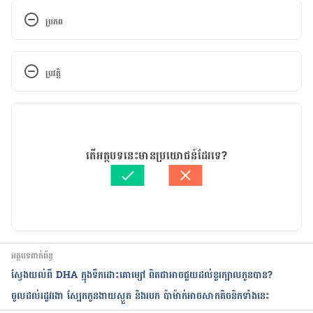
ប្រភព
5 Warning Signs Of Common Mental Health 
Disorders In Kids. 
ប្រវត្តិ
http://www.medicaldaily.com/5-warning-signs-
common-mental-health-disorders-kids-
កំណែ​ប្រែបច្ចុប្បន្ន
246069
.
 Accessed March 21, 2017.
04/06/2020
Mental Illness in Kids: The Surprising Warning 
អត្ថបទ​ដោយ 
Khlaut Rithy
តើអត្ថបទនេះមានប្រយោជន៍ដែរទេ?
Signs. 
ត្រួតពិនិត្យដោយ 
វេជ្ជ. ចាន់ ស៊ីណេត
http://www.everydayhealth.com/emotional-
បច្ចុប្បន្នភាពដោយ៖ 
Solika
health/mental-illness-in-kids-surprising-
warning-signs.aspx
.
 Accessed March 21, 2017.
អត្ថបទពាក់ព័ន្ធ
ស្វែងយល់ពី DHA ក្នុងទឹកដោះគោម្សៅ ពិតជាអាចជួយដល់ខួរក្បាលកូនបាន?
ចូលដល់រដូវរងា ស្បែកកូនងាយស្ងួត និងរបក ប៉ាម៉ាក់អាចសាកតិចនិកទាំងនេះ