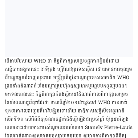
បើ​តាម​វិប​សាយ​ WHO ថា កិច្ចពិភាក្សា​​សម្រេច​ផ្លូវ​ការ​​រៀប​ចំ​ដោយ​
សន្និបាត​អង្គការ​នេះ នា​ទី​ក្រុង ហ្សឺណែវ​​ប្រទេស​ស្វីស ដោយ​មាន​ការ​ចូល​រួម​
ពី​បណ្តា​អ្នក​ជំនាញ​សុខភាព មន្ត្រី​ប្រតិភូ​​នៃ​បណ្តា​ប្រទេស​សមាជិក​ WHO
ព្រម​ទាំង​តំណាង​ធំៗ​​នៃ​​បណ្តា​ក្រុមហ៊ុន​ឧស្សាហកម្ម​ហ្គេម​មកចូល​រួម​ផង។
មក​ទល់​ពេល​នេះ​ កិច្ច​ពិភាក្សា​កំពុង​ស្ថិត​នៅ​ដំណាក់​កាល​ពិភាក្សា​សម្រេច
តែ​យ៉ាង​ណា​គួរ​រំឭក​ដែរ​​ថា កាល​ពី​ឆ្នាំ​២០១៨​កន្លង​ទៅ WHO បាន​ចាត់​
ទុក​​ថា​ការ​លេង​ហ្គេម​គឺ​ជា​វិបត្តិ​រួច​ទៅ​ហើយ នា​ឱកាស​សន្និសីទ​អន្តរ​ជាតិ​​
លើក​ទី​១១ សើ​រើ​ពិនិត្យ​ចំណាត់​ថ្នាក់​ជំងឺ​​ធ្វើ​ឡើង​ជា​ប្រចាំ​ឆ្នាំ ប៉ុន្តែនា​អំឡុង​
ពេល​នោះ​​​ដោយ​មាន​ការ​​សំណូម​ពរ​របស់លោក Stanely Pierre-Louis
ដែល​ជា​តំណាង​ឲ្យ​សមាគម​ឧស្សាហកម្ម​ហ្គេម ឲ្យ​មាន​ការ​ពិភាក្សា​ពិនិត្យ​