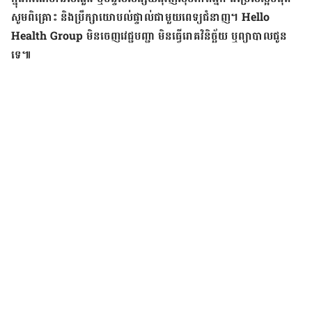
សូម​ពិគ្រោះ និង​ប្រឹក្សា​យោបល់​ផ្ទាល់​ជាមួយ​ពេទ្យ​ជំនាញ។ Hello
Health Group មិន​ចេញ​វេជ្ជបញ្ជា មិន​ធ្វើ​រោគវិនិច្ឆ័យ ឬ​ព្យាបាល​ជូន​
ទេ៕