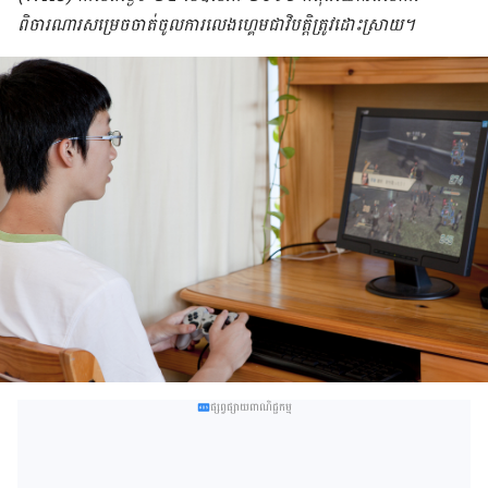
ពិចារណារ​សម្រេច​ចាត់​ចូល​ការ​លេង​ហ្គេម​​ជា​វិបត្តិ​ត្រូវ​ដោះ​ស្រាយ។
ផ្សព្វផ្សាយពាណិជ្ជកម្ម