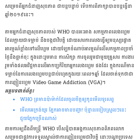
សម្រេច​​​ពី​អ្នក​ជំនាញ​សុខភាព ជា​បន្ត​បន្ទាប់​ ទើប​ការ​ពិភាក្សា​បាន​បន្ត​ធ្វើ​នា​​
ឆ្នាំ​២០១៩​នេះ​។
តាម​អ្នក​ជំនាញ​សុខភាព​របស់​ WHO​ បាន​អះ​អាង​ សកម្មភាព​លេង​ហ្គេម
ដែល​ក្លាយ​ជា​ទម្លាប់ នឹង​បង្ក​ជា​វិបត្តិ​ ដោយ​សារ​​ការ​លេង​ធ្វើ​​​ឲ្យ​មនុស្ស​ផ្តោត​
អារម្មណ៍​ខ្លាំង​ទៅ​លើ​ហ្គេម ដោយ​ឡែក​ចំណាប់​អារម្មណ៍​លើ​សកម្មភាព​ប្រចាំ​
ថ្ងៃ​នឹង​ធ្លាក់​ចុះ ក្នុង​នោះ​រួម​មាន​​​ ការ​​សិក្សា ការ​ចូល​រួម​ជា​មួយ​គ្រួសារ ការងារ
រួម​ទាំង​ផល​អវិជ្ជមាន​លើ​អាកប្បកិរិយា​អ្នក​លេង​ហ្គេម​ ផង​ដែរ​ ក្នុង​ករណី​​​មាន​
ទម្លាប់​នៃ​ការ​លេង​ហ្គេម​បន្ត​ជាប់​រហូត​​​​ក្នុង​រយៈ​ពេល​១​ឆ្នាំ​ ដែល​ចាត់​ទុក​​ថា​ជា​
ការ​ញៀន​ហ្គេម Video Game Addiction (VGA)​។
អត្ថបទពាក់ព័ន្ធ៖
WHO ​ព្រមានប៉ាម៉ាក់ដែលចូល​ចិត្ត​ឲ្យ​កូន​មើលទូរសព្ទ
មើល​អេក្រង់​យូរ ភ្នែក​អាច​មាន​បញ្ហា! ប៉ុន្មាន​របៀប​ស្រួលៗ​នេះ
ជួយ​ភ្នែក​ច្រើន​ណាស់
តាម​ការ​ឲ្យ​ដឹង​ពី​មន្ត្រី​ WHO ​បើ​សន្និបាត​អង្គការ​សុខភាព​ពិភព​លោក​
សម្រេច​ជា​ផ្លូវ​ការ​ទទួល​ស្គាល់​ថា​ការ​ញៀន​ហ្គេម​ជា​វិបត្តិ​ នោះ​បណ្តា​ប្រទេស​