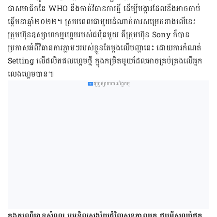
ជា​សមាជិក​នៃ WHO នឹង​ចាត់​វិធាន​ការ​ថ្មី ដើម្បី​បង្ការ​​ដែល​នឹង​អាច​ចាប់​
ផ្តើម​​នា​ឆ្នាំ​២០២២។ ស្រប​ពេល​ជា​មួយ​​​ដំណាក់​ការ​សម្រេច​ខាង​លើ​នេះ ​
ក្រុមហ៊ុន​​ឧស្សាហកម្ម​ហ្គេម​​របស់​ជប៉ុន​មួយ​ គឺ​ក្រុមហ៊ុន Sony​ ក៏​បាន​​
ប្រកាស​អំពី​វិធាន​ការ​​ភ្លាម​ៗ​របស់​ខ្លួន​តែ​ម្តង​លើ​បញ្ហា​នេះ ដោយ​ការ​កំណត់​
Setting លើ​​ផលិតផល​​ហ្គេម​ថ្មី ក្នុង​កម្រិត​មួយ​ដែល​អាច​គ្រប់​គ្រង​លើ​អ្នក​
លេង​ហ្គេម​បាន​៕​​​​
ផ្សព្វផ្សាយពាណិជ្ជកម្ម
ក្នុង​ករណី​មាន​សំណួរ ឬ​មន្ទិលសង្ស័យ​ជុំវិញ​សុខភាព​អ្នក ជម្រើស​ល្អ​បំផុត