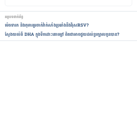
អត្ថបទពាក់ព័ន្ធ
ម៉េចទារក និងកុមារគួរចាក់វ៉ាក់សាំងប្រឆាំងនឹងវីរុសRSV?
ស្វែងយល់ពី DHA ក្នុងទឹកដោះគោម្សៅ ពិតជាអាចជួយដល់ខួរក្បាលកូនបាន?
កំពុងដំណើរការ...