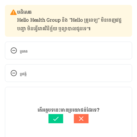
បដិសេធ
Hello Health Group និង “Hello គ្រូពេទ្យ” មិន​ចេញ​វេជ្ជ
បញ្ជា មិន​ធ្វើ​រោគវិនិច្ឆ័យ ឬ​ព្យាបាល​ជូន​ទេ៕
ប្រភព
World Health Organization Making Final 
Decision on Gaming Disorder This Weekend
ប្រវត្តិ
https://www.who.int/about/governance/world-
កំណែ​ប្រែបច្ចុប្បន្ន
health-assembly/seventy-second-world-health-
assembly
01/06/2019
អត្ថបទ​ដោយ 
មាន រតនា
តើអត្ថបទនេះមានប្រយោជន៍ដែរទេ?
ត្រួតពិនិត្យដោយ
ជីព ចិត្ត
បច្ចុប្បន្នភាពដោយ៖ 
Ly Sophat