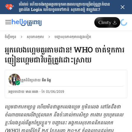
បើរវល់ ហើយចង់​រក្សាអត្ថបទទុកអានពេលក្រោយ​ច្រើនប៉ុណ្ណាក៏បាន
គ្រាន់តែ​ Login ហើយចូលទៅកាន់ សុខភាពខ្ញុំ ឥឡូវនេះ!
ចិញ្ចឹមកូន
សុខភាពកុមារ
បញ្ហាសុខភាពកុមារផ្សេងទៀត
អ្នក​លេង​ហ្គេម​​គួរ​តាម​ដាន!​ WHO ​ចាត់​ទុក​ការ​
ញៀន​​ហ្គេម​​ជា​វិបត្តិ​​ត្រូវ​ដោះស្រាយ
ត្រួតពិនិត្យដោយ
ជីព ចិត្ត
អត្ថបទ​ដោយ
មាន រតនា
·
កែ 01/06/2019
ហ្គេម​ជា​​ការ​កម្សាន្ត ​ហើយ​មិន​ថា​អ្នក​លេង​ហ្គេម ឬ​មិន​លេង នៅ​តែ​ដឹង​ថា​​
ចំណាយ​ពេល​​លើ​វា​​ជ្រុល​ពេក នឹង​ប៉ះ​ពាល់​ការ​សិក្សា ការងារ ឬ​រហូត​ពេល​
ខ្លះ​លែង​ខ្វល់​​ពី​អ្នក​ក្បែរ​ខ្លួន។ ​បញ្ហា​នេះ អង្គការ​សុខភាព​ពិភព​លោក​
(WHO) កាល​ពីថ្ងៃ​ទី​ ២៥ ខែ​ឧសភា​ ២០១៩ កំពុង​ឈាន​ដល់​ការ​​