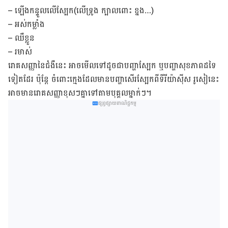
– ឡើង​កន្ទួល​លើ​ស្បែក(លើ​ទ្រូង ក្បាល​ពោះ ខ្នង…)
– អស់​កម្លាំង
– ឈឺ​ខ្លួន
– រមាស់
រោគសញ្ញា​នៃ​ជំងឺ​នេះ អាច​មើល​ទៅ​ដូច​ជា​បញ្ហា​ស្បែក ឬ​បញ្ហា​សុខភាព​ដទៃ​
ទៀត​ដែរ ប៉ុន្តែ ចំពោះ​ក្មេង​ដែល​មាន​បញ្ហា​សើរ​ស្បែក​ពីទីរីយ៉ាស៊ីស រូសៀ​នេះ
អាច​មាន​រោគ​សញ្ញា​ខុស​ៗ​គ្នា​ទៅ​តាម​បុគ្គល​ម្នាក់​ៗ។
ផ្សព្វផ្សាយពាណិជ្ជកម្ម