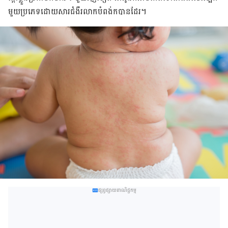
មួយ​ប្រភេទ​ដោយ​សារ​ជំងឺ​រលាក​បំពង់​ក​បាន​ដែរ។
ផ្សព្វផ្សាយពាណិជ្ជកម្ម