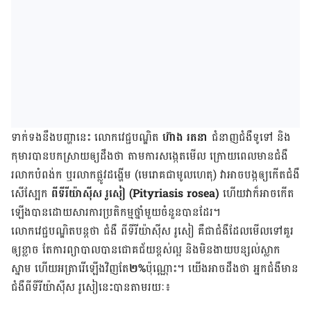
ទាក់​ទង​នឹង​បញ្ហា​នេះ លោក​វេជ្ជបណ្ឌិត
ហ៊ាង រតនា
ជំនាញ​ជំងឺ​ទូទៅ និង​
កុមារ​បាន​បកស្រាយ​ឲ្យ​ដឹង​ថា តាម​ការ​សង្កេត​មើល ក្រោយ​ពេល​មាន​ជំងឺ​
រលាក​បំពង់ក ឬ​រលាក​ផ្លូវ​ដង្ហើម (មេរោគ​ជា​មូលហេតុ) វា​អាច​បង្ក​ឲ្យ​កើត​ជំងឺ​
សើ​ស្បែក
ពីទីរីយ៉ាស៊ីស រូសៀ (Pityriasis rosea)
ហើយ​វា​ក៏​អាច​កើត​
ឡើង​បាន​ដោយសារ​ការ​ប្រតិកម្ម​ថ្នាំ​មួយ​ចំនួន​បាន​ដែរ។
លោកវេជ្ជបណ្ឌិត​បន្ត​ថា ជំងឺ ពីទីរីយ៉ាស៊ីស រូសៀ គឺ​ជា​ជំងឺ​ដែល​មើល​ទៅ​គួរ​
ឲ្យ​ខ្លាច តែ​ការ​ព្យាបាល​បាន​ជោគជ័យ​ខ្ពស់​ល្អ និង​មិន​ងាយ​បន្សល់​ស្លាក​
ស្នាម ហើយ​អត្រា​រើ​ឡើង​វិញ​តែ
​២%
​ប៉ុណ្ណោះ។ យើង​អាច​ដឹង​ថា អ្នក​ជំងឺ​មាន​
ជំងឺ​ពីទីរីយ៉ាស៊ីស រូសៀ​នេះ​បាន​តាម​រយៈ​៖