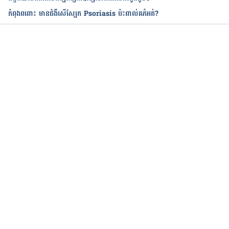
កំពុងពពោះ​ មាន​ជំងឺ​សើស្បែក​ Psoriasis ប៉ះពាល់គភ៌​អត់?
កំពុងដំណើរការ...