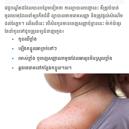
វេជ្ជបណ្ឌិត​ដដែល​បាន​បន្ថែម​ទៀត​ថា ការ​ព្យាបាល​បញ្ហា​នេះ គឺ​ត្រូវ​បំបាត់​
មូល​ហេតុ​ដែល​នាំ​ឲ្យ​កើត​ជំងឺ ព្យាបាល​តាម​រោគ​សញ្ញា និង​ត្រូវ​ផ្ដល់​សំណើម​
ដល់​ស្បែក។ លើស​ពី​នេះ បើ​សិន​កូន​មាន​ចេញ​សញ្ញា​ប៉ុន្មាន​នេះ ម៉ាក់​ប៉ា​គួរ​
តែ​នាំ​កូន​ទៅ​ជួប​គ្រូពេទ្យ​ជំនាញ​ក្មេង​៖
កូន​ឈឺ​ខ្លាំង
ឡើង​កន្ទួល​អាក្រក់​ទៅ​ៗ
រមាស់​ខ្លាំង ឬ​ចេញ​សញ្ញា​ណា​មួយ​ដែល​អា​អូន​មិន​ស្រួល​ខ្លាំង
ឆ្លង​មេរោគ​នៅ​កន្លែង​កន្ទួល​។ល។​