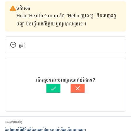
បដិសេធ
Hello Health Group និង “Hello គ្រូពេទ្យ” មិន​ចេញ​វេជ្ជ
បញ្ជា មិន​ធ្វើ​រោគវិនិច្ឆ័យ ឬ​ព្យាបាល​ជូន​ទេ៕
ប្រវត្តិ
កំណែ​ប្រែបច្ចុប្បន្ន
15/02/2021
អត្ថបទ​ដោយ 
នាង សុខុមដាលីញ៉ា
តើអត្ថបទនេះមានប្រយោជន៍ដែរទេ?
ត្រួតពិនិត្យដោយ 
វេជ្ជ. ចាន់ ស៊ីណេត
បច្ចុប្បន្នភាពដោយ៖ 
ដេត ធន្នី
អត្ថបទពាក់ព័ន្ធ
ស្វែងយល់ពីជំងឺសើ​ស្បែកម្យ៉ាង​ឧស្សាហ៍​កើត​លើ​អាអូនតូចៗ