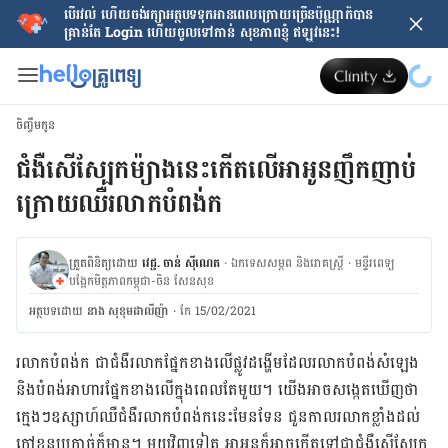
បើរវល់ ហើយចង់​រក្សាអត្ថបទទុកអានពេលក្រោយ​ច្រើនប៉ុណ្ណាក៏បាន
គ្រាន់តែ​ Login ហើយចូលទៅកាន់ សុខភាពខ្ញុំ ឥឡូវនេះ!
ចិញ្ចឹមកូន
ជំងឺសើស្បែកម៉្យាងនេះកើតលើអាអូនញឹកញាប់
ក្រោយឈឺរលាកបំពង់ក
ត្រួតពិនិត្យដោយ
វេជ្ជ. ចាន់ ស៊ីណេត
·
ឯកទេសសម្ភព និងរោគស្ត្រី
·
ម​ន្ទីរពេទ្យ
បង្អែកមិត្តភាពកម្ពុជា-ចិន សែនសុខ
អត្ថបទ​ដោយ
នាង សុខុមដាលីញ៉ា
·
កែ 15/02/2021
រលាកបំពង់ក ​ជា​ជំងឺ​រលាកផ្នែក​ខាងលើ​ផ្លូវ​ដង្ហើមដែល​រលាកបំពង់សំឡេង ​
និងបំពង់អាហារផ្នែក​ខាងលើក្នុង​ពេលតែ​មួយ។ យើង​អាច​សង្កេត​ឃើញ​ថា
ក្មេង​ៗឧស្សាហ៍​ឈឺ​ជំងឺ​រលាក​បំពង់​ក​នេះ​មែន​ទែន ជួន​កាល​រលាក​ខ្លាំង​ដល់​
ក្ដៅ​ខ្លួន​ប្រកាច់​ក៏មា​ន។ មួយ​វិញ​ទៀត អា​អូន​ក៏​អាច​កើត​ទៅ​ជា​ជំងឺ​សើស្បែក​