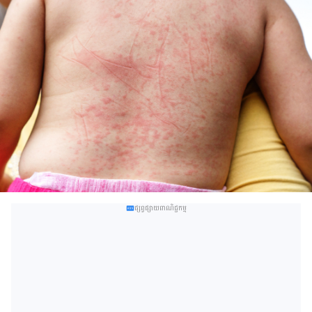
ផ្សព្វផ្សាយពាណិជ្ជកម្ម