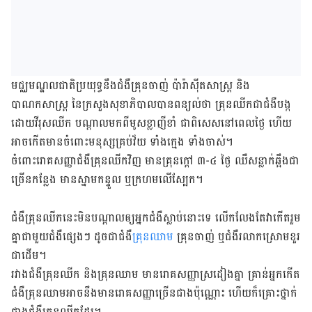
មជ្ឈមណ្ឌល​ជាតិ​ប្រយុទ្ធ​នឹង​ជំងឺគ្រុនចាញ់​ ប៉ារ៉ាស៊ីតសាស្រ្ត និង​
បាណកសាស្រ្ត នៃ​ក្រសួង​សុខាភិបាល​បាន​ពន្យល់​ថា គ្រុនឈីកជា​ជំងឺ​​បង្ក​
ដោយ​វីរុស​ឈីក បណ្ដាល​មកពី​មូស​ខ្លា​ញី​ខាំ ជាពិសេស​នៅ​ពេលថ្ងៃ ហើយ​
អាច​កើត​មាន​ចំពោះ​មនុស្ស​គ្រប់​វ័យ​ ទាំង​ក្មេង ​ទាំង​ចាស់។
ចំពោះ​រោគ​សញ្ញា​ជំងឺ​គ្រុន​ឈីក​វិញ មាន​គ្រុន​ក្តៅ ៣-៤ ថ្ងៃ ឈឺ​សន្លាក់​ឆ្អឹង​ជា​
ច្រើន​កន្លែង មាន​ស្នាម​កន្ទួល ឬ​ក្រហម​លើ​ស្បែក។
​ជំងឺ​គ្រុនឈីក​នេះ​មិន​បណ្តាល​ឲ្យ​អ្នក​ជំងឺ​ស្លាប់​នោះ​ទេ លើក​លែង​តែ​វា​កើត​រួម
គ្នា​ជាមួយ​ជំងឺ​ផ្សេងៗ ដូច​ជា​ជំងឺ​
គ្រុនឈាម
គ្រុនចាញ់ ឬ​ជំងឺ​រលាក​ស្រោមខួរ​
ជា​ដើម។
រវាង​ជំងឺ​គ្រុនឈីក និង​គ្រុនឈាម មាន​រោគ​សញ្ញា​ស្រដៀង​គ្នា គ្រាន់​អ្នក​កើត​
ជំងឺ​គ្រុន​ឈាម​អាច​នឹង​មាន​រោគ​សញ្ញា​ច្រើន​ជាង​ប៉ុណ្ណោះ ហើយ​ក៏​គ្រោះថ្នាក់​
ជាង​ជំងឺ​គ្រុន​ឈីក​ដែរ។