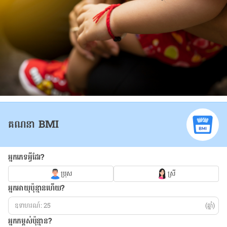
គណនា BMI
អ្នកភេទអ្វីដែរ?
ប្រុស
ស្រី
អ្នកអាយុប៉ុន្មានហើយ?
(ឆ្នាំ)
អ្នកកម្ពស់ប៉ុន្មាន?