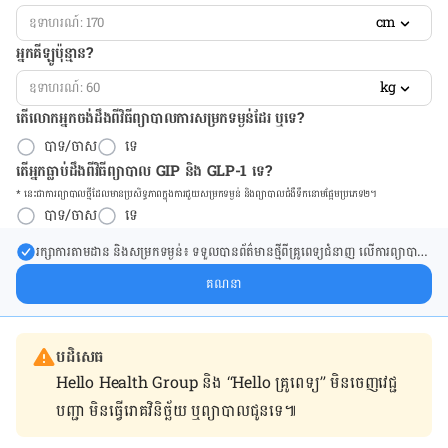
cm
អ្នកគីឡូប៉ុន្មាន?
kg
តើលោកអ្នកចង់ដឹង​ពីវិធីព្យាបាលការសម្រកទម្ងន់ដែរ ឬទេ?
បាទ/ចាស
ទេ
តើអ្នកធ្លាប់ដឹងពីវិធីព្យាបាល GIP និង GLP-1 ទេ?
* នេះ​ជា​ការ​ព្យា​បាល​ថ្មីដែល​​មាន​ប្រសិទ្ធ​ភាព​ក្នុង​ការ​ជួយ​សម្រក​ទម្ងន់ និង​ព្យា​បាល​ជំ​ងឺ​ទឹក​នោម​ផ្អែម​ប្រភេទ២។
បាទ/ចាស
ទេ
រក្សា​ការ​តាមដាន និងសម្រក​ទម្ងន់៖ ទទួលបាន​ព័ត៌​មាន​ថ្មី​ពី​គ្រូពេទ្យ​ជំនាញ លើ​ការ​ព្យា​បាល​
ការសម្រក​ទម្ងន់ និងការផ្តល់ជំនួយដោយផ្ទាល់​ក្នុង​ប្រអប់​សារ​របស់​អ្នក។
គណនា
បដិសេធ
Hello Health Group និង “Hello គ្រូពេទ្យ” មិន​ចេញ​វេជ្ជ
បញ្ជា មិន​ធ្វើ​រោគវិនិច្ឆ័យ ឬ​ព្យាបាល​ជូន​ទេ៕