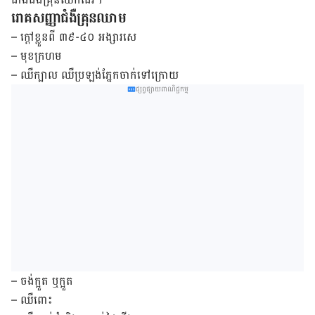
រោគ​សញ្ញា​ជំងឺ​គ្រុន​ឈាម
– ក្តៅ​ខ្លួន​ពី ៣៩-៤០ អង្សារសេ
– មុខក្រហម
– ឈឺក្បាល ឈឺ​ប្រឡង់​ភ្នែក​ចាក់​ទៅ​ក្រោយ
ផ្សព្វផ្សាយពាណិជ្ជកម្ម
– ចង់​ក្អួត ឬក្អួត
– ឈឺពោះ