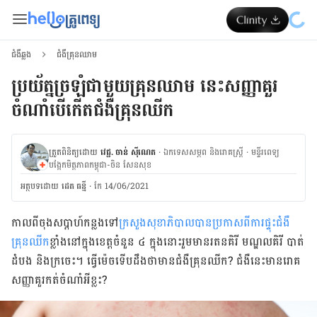
ជំងឺឆ្លង
ជំងឺគ្រុនឈាម
ប្រយ័ត្នច្រឡំជាមួយគ្រុនឈាម នេះសញ្ញាគួរ
ចំណាំបើកើតជំងឺគ្រុនឈីក
ត្រួតពិនិត្យដោយ
វេជ្ជ. ចាន់ ស៊ីណេត
·
ឯកទេសសម្ភព និងរោគស្ត្រី
·
ម​ន្ទីរពេទ្យ
បង្អែកមិត្តភាពកម្ពុជា-ចិន សែនសុខ
អត្ថបទ​ដោយ
ដេត ធន្នី
·
កែ 14/06/2021
កាល​ពី​ចុង​សប្តាហ៍​កន្លង​ទៅ
​ក្រសួង​សុខាភិបាល​បាន​ប្រកាស​ពី​ការ​ផ្ទុះ​ជំងឺ​
គ្រុន​ឈីក
​ខ្លាំងនៅ​ក្នុង​ខេត្ត​ចំនួន ៤ ក្នុង​នោះ​រួម​មាន​រតនគិរី មណ្ឌលគិរី បាត់
ដំបង និង​ក្រចេះ។ ធ្វើ​ម៉េច​ទើប​ដឹង​ថា​មាន​ជំងឺ​គ្រុន​ឈីក? ជំងឺ​នេះ​មាន​រោគ​
សញ្ញាគួរកត់ចំណាំ​អី​ខ្លះ?