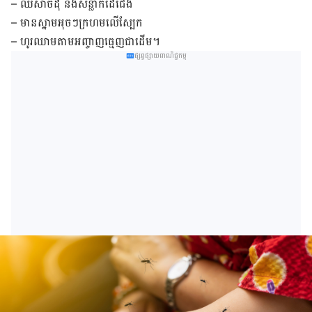
– ឈឺសាច់ដុំ និងសន្លាក់ដៃជើង
– មានស្នាមអុចៗក្រហមលើស្បែក
– ហូរឈាមតាមអញ្ចាញធ្មេញជាដើម។
ផ្សព្វផ្សាយពាណិជ្ជកម្ម