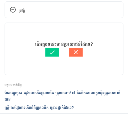
ប្រវត្តិ
កំណែ​ប្រែបច្ចុប្បន្ន
14/06/2021
អត្ថបទ​ដោយ 
ដេត ធន្នី
តើអត្ថបទនេះមានប្រយោជន៍ដែរទេ?
ត្រួតពិនិត្យដោយ 
វេជ្ជ. ចាន់ ស៊ីណេត
បច្ចុប្បន្នភាពដោយ៖ 
ដេត ធន្នី
អត្ថបទពាក់ព័ន្ធ
ខែសម្បូរមូស ក្មេងអាចកើតគ្រុនឈីក គ្រុនឈាម! ៧ តិចនិកការពារកូនកុំឲ្យមូសយាយី
បាន
ស្រ្តីមានផ្ទៃពោះកើតជំងឺគ្រុនឈីក គ្រោះថ្នាក់ដែរទេ?