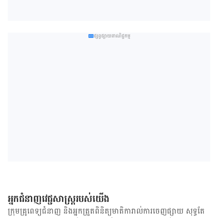
ផ្សព្វផ្សាយពាណិជ្ជកម្ម
អ្នកជំនាញវេជ្ជសាស្ត្ររបស់យើង
ក្រុមគ្រូពេទ្យជំនាញ និង​អ្នក​ត្រួតពិនិត្យ​មាតិការាល់ការចេញផ្សាយ សុទ្ធតែ