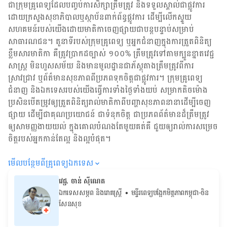
ជា​ក្រុម​គ្រូពេទ្យ​ដែល​បញ្ចប់ការសិក្សាត្រឹមត្រូវ និង​ទទួល​ស្គាល់​ជាផ្លូវការ​
ដោយ​ក្រសួងសុខាភិបាលឬស្ថាប័ន​ពាក់ព័ន្ធ​ផ្លូវការ ដើម្បីលើកស្ទួយ​
សហគមន៍​របស់យើង​ដោយ​មាតិកា​ចេញផ្សាយជាបន្តបន្ទាប់សម្រាប់
សាធារណជន។ តួនាទីរបស់​ក្រុមគ្រូពេទ្យ ឬ​អ្នក​ជំនាញ​ក្នុងការ​ត្រួតពិនិត្យ​
ខ្លឹមសារ​មាតិកា គឺ​ត្រូវ​ប្រាកដ​ច្បាស់ ១០០% ត្រឹមត្រូវ​ទៅតាម​ក្បួនខ្នាតវេជ្ជ
សាស្ត្រ មិនហួសសម័យ និង​មានមូលដ្ឋាន​ជា​ភ័ស្តុតាង​ត្រឹមត្រូវ​ពី​ការ​
ស្រាវជ្រាវ ឬ​ព័ត៌មាន​សុខភាព​ពី​ប្រភព​ទុកចិត្ត​ជាផ្លូវការ។ ក្រុមគ្រូពេទ្យ
ជំនាញ និង​ឯកទេស​របស់យើង​ធ្វើការ​ទាំង​ថ្ងៃទាំងយប់ សម្រាក​តិចម៉ោង
ប្រសិន​បើ​តម្រូវ​ឲ្យ​ត្រួតពិនិត្យ​រាល់​មាតិកា​ពី​បញ្ហា​សុខភាព​នានា​ដើម្បី​ចេញ​
ផ្សាយ ដើម្បី​ជា​គុណប្រយោជន៍ ជា​ទំនុកចិត្ត ជា​ប្រភព​ព័ត៌មាន​ដ៏​ត្រឹមត្រូវ
ឲ្យសាមញ្ញ​ងាយយល់ ក្នុងគោលបំណង​តែមួយ​គត់​គឺ ជួយ​ឲ្យ​រាល់ការសម្រេច
ចិត្ត​របស់​អ្នក​កាន់តែ​ល្អ និង​ល្អ​បំផុត។
មើល​បន្ថែម​ពី​គ្រូពេទ្យ​ឯកទេស
វេជ្ជ. ចាន់ ស៊ីណេត
ឯកទេសសម្ភព និងរោគស្ត្រី
• ម​ន្ទីរពេទ្យបង្អែកមិត្តភាពកម្ពុជា-ចិន
សែនសុខ