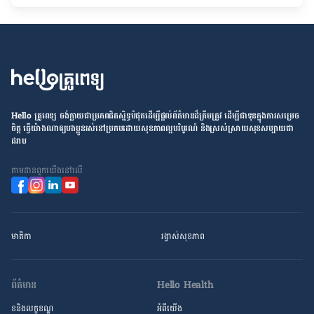
Hello គ្រូពេទ្យ ​ចង់​ក្លាយ​ជា​ប្រភព​ជិតស្និទ្ធបំផុតដើម្បី​ផ្ដល់​ព័ត៌មាន​ដ៏​ត្រឹមត្រូវ​ ដើម្បី​ជា​ទុន​ក្នុង​ការ​សម្រេច​
ចិត្ត ធ្វើ​យ៉ាង​ណា​ឲ្យ​បងប្អូន​រស់នៅ​ប្រកប​ដោយ​សុខភាព​ល្អ​បរិបូរណ៍ និង​ស្រស់ស្រាយ​សុខសប្បាយ​ជា​
ដរាប
តាម​ដាន​ពួក​យើង​នៅ​លើ
មាតិកា
រង្វាស់​សុខភាព
ព័ត៌មាន
Hello Health
ខនិងលក្ខខណ្ឌ
អំពីយើង