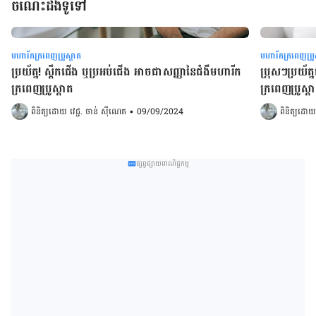
ចំណេះដឹងទូទៅ
មហារីកក្រពេញប្រូស្តាត
មហារីកក្រពេញប្រូ
ប្រយ័ត្ន! ស្ពឹកជើង ឬប្រអប់ជើង អាចជាសញ្ញានៃជំងឺមហារីក
ប្រុសៗប្រយ័ត្ន
ក្រពេញប្រូស្តាត
ក្រពេញ​ប្រូស្តាត​​​​​​​​​​​​​​​​​​​​​​​​​​​​
ពិនិត្យដោយ 
វេជ្ជ. ចាន់ ស៊ីណេត
•
09/09/2024
ពិនិត្យដោយ
ផ្សព្វផ្សាយពាណិជ្ជកម្ម