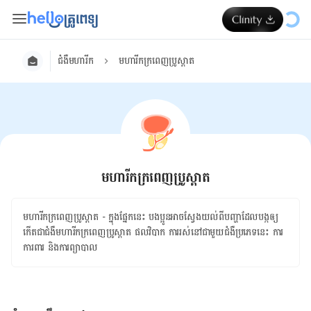
ជំងឺមហារីក
មហារីកក្រពេញប្រូស្តាត
មហារីកក្រពេញប្រូស្តាត
មហារីកក្រពេញ​ប្រូស្ដាត​​ - ក្នុង​ផ្នែក​នេះ ​បងប្អូន​អាច​ស្វែងយល់​ពី​បញ្ហា​ដែល​បង្ក​ឲ្យ​
កើត​ជា​ជំងឺ​មហារីក​​ក្រពេញ​ប្រូស្ដាត​ ​ផលវិបាក ​ការ​រស់​នៅ​ជា​មួយ​ជំងឺប្រភេទ​នេះ ការ
ការពារ​ និង​ការ​ព្យាបាល