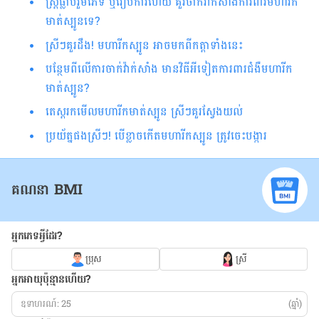
ស្ត្រីធ្លាប់រួមភេទ ឬរៀបការហើយ គួរចាក់វ៉ាក់សាំងការពារមហារីក
មាត់ស្បូនទេ?
ស្រីៗគួរដឹង! ​មហារីក​​ស្បូន អាចមក​ពី​កត្តា​ទាំង​នេះ
បន្ថែមពីលើការចាក់វ៉ាក់សាំង មានវិធីអីទៀតការពារជំងឺមហារីក
មាត់ស្បូន?
តេស្តរកមើលមហារីកមាត់ស្បូន ស្រីៗគួរស្វែងយល់
ប្រយ័ត្ន​ផង​ស្រីៗ! បើ​ខ្លាច​កើតមហារីក​​​ស្បូន ត្រូវ​​ចេះ​បង្ការ​
គណនា BMI
អ្នកភេទអ្វីដែរ?
ប្រុស
ស្រី
អ្នកអាយុប៉ុន្មានហើយ?
(ឆ្នាំ)