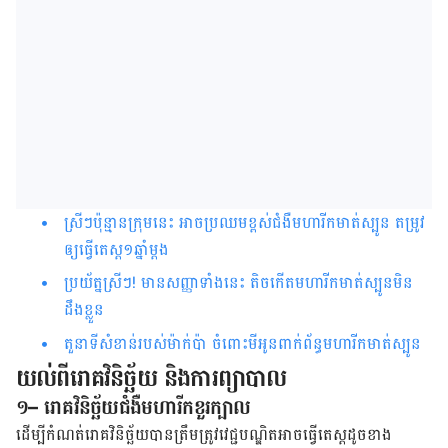
ស្រីៗប៉ុន្មានក្រុមនេះ អាចប្រឈមខ្ពស់ជំងឺមហារីកមាត់ស្បូន តម្រូវ
ឲ្យធ្វើតេស្ត១ឆ្នាំម្តង
ប្រយ័ត្នស្រីៗ! មានសញ្ញាទាំងនេះ តិចកើតមហារីកមាត់ស្បូនមិន
ដឹងខ្លួន
តួនាទី​សំខាន់របស់​ម៉ាក់ប៉ា​ ចំពោះ​មី​អូនពាក់ព័ន្ធ​មហារីក​​មាត់​ស្បូន
យល់​ពី​រោគ​វិនិច្ឆ័យ និងការ​ព្យា​បាល
១
– រោគវិនិច្ឆ័យជំងឺមហារីកខួរក្បាល
ដើម្បី​កំណត់​រោគ​វិនិច្ឆ័យ​បាន​ត្រឹម​ត្រូវ​វេជ្ជបណ្ឌិត​អាច​ធ្វើ​តេស្ត​ដូច​ខាង​