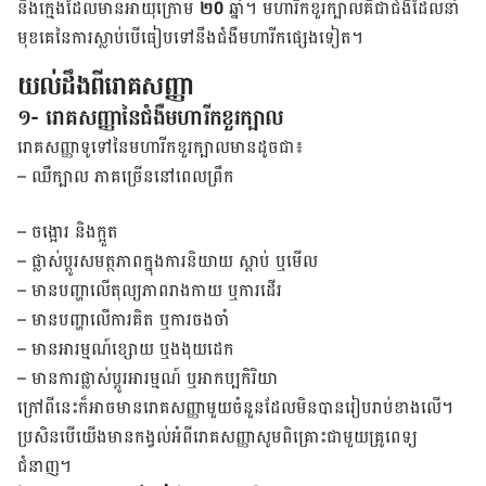
និង​ក្មេង​ដែលមាន​អាយុ​ក្រោម
២0
ឆ្នាំ។ មហារីក​ខួរ​ក្បាល​គឺ​ជា​ជំងឺដែល​នាំ​
មុខ​គេ​នៃ​ការ​ស្លាប់​បើធៀបទៅ​នឹង​​ជំងឺ​មហារីកផ្សេងទៀត។
យល់ដឹង​ពី​រោគ​សញ្ញា
១- រោគសញ្ញានៃជំងឺមហារីកខួរក្បាល
រោគសញ្ញា​ទូទៅ​នៃ​មហារីក​ខួរ​ក្បាល​មាន​ដូចជា៖
–
ឈឺ​ក្បាល ភាគ​ច្រើន​នៅ​ពេល​ព្រឹក
–
ចង្អោរ និង​ក្អួត
–
ផ្លាស់​ប្តូរ​សមត្ថភាព​ក្នុង​ការ​និយាយ ស្តាប់ ឬ​មើល
–
មាន​បញ្ហា​លើ​តុល្យភាព​រាង​កាយ ឬ​ការ​ដើរ
–
មាន​បញ្ហា​លើ​ការ​គិត ឬ​ការ​ចង​ចាំ
–
មាន​អារម្មណ៍​ខ្សោយ ឬ​ងងុយ​ដេក
–
មាន​ការ​ផ្លាស់​ប្តូរ​អារម្មណ៍ ឬ​អាកប្បកិរិយា
ក្រៅពីនេះ​ក៏អាច​មាន​រោគ​សញ្ញា​មួយ​ចំនួន​ដែល​មិន​បាន​រៀប​រាប់​ខាង​លើ។
ប្រសិន​បើយើង​​មាន​កង្វល់​អំពី​រោគ​សញ្ញា​សូម​ពិគ្រោះ​ជា​មួយ​គ្រូ​ពេទ្យ​
ជំនាញ។