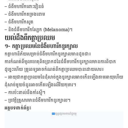
–
ជំងឺ​មហារីក​ពោះ​វៀន​ធំ
–
ជំងឺ​មហារីក​តម្រង​នោម
–
ជំងឺមហារីក​​សួត
–
និង​ជំងឺ​មហារីក​ស្បែក (
Melanoma)
។
យល់ដឹង​ពី​កត្តា​ប្រឈម
១- កត្តាប្រឈមនៃជំងឺមហារីកខួរក្បាល
កត្តា​ហានិភ័យ​សម្រាប់​ជំងឺ​មហារីក​ខួរ​ក្បាល​មាន​ដូច​ជា៖
ការកំណត់ពី​មូល​ហេតុ​ពិត​ប្រាកដ​នៃ​ជំងឺ​មហារីក​ខួរ​ក្បាលមានការពិបាក​​
ដូច្នេះហើយ ​គ្រូពេទ្យ​អាច​កំណត់​ពី​កត្តា​ប្រឈម​បាន​ដោយ​សារ៖
–
អាយុ​ជាកត្តាប្រឈម​នៃ​ដុំ​សាច់​ក្នុង​ខួរ​ក្បាល​​អាច​កើន​ឡើង​តាម​អាយុ​ហើយ​
ដុំ​សាច់​មួយ​ចំនួន​អាច​កើត​ឡើង​លើ​​វ័យ​កុមារ។
–
ការ​ប៉ះ​ពាល់​នឹង​កាំ​រស្មី។
–
ប្រវត្តិ​គ្រួសារ​មាន​ជំងឺ​មហារីក​ខួរ​ក្បាល។
អត្ថបទពាក់ព័ន្ធ៖
ផ្សព្វផ្សាយពាណិជ្ជកម្ម