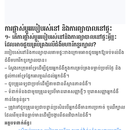
ការ​ផ្លាស់​ប្តូរ​របៀប​រស់​នៅ និងការ​ព្យា​បាល​នៅ​ផ្ទះ
១- តើការផ្លាស់ប្តូររបៀបរស់នៅនិងការព្យាបាលនៅផ្ទះអ្វីខ្លះ
ដែលអាចជួយគ្រប់គ្រងលើជំងឺមហារីកខួរក្បាល?
របៀប​រស់​នៅ​និង​ការ​ព្យា​បាល​តាម​ផ្ទះ​ខាង​ក្រោម​អាច​ជួយ​អ្នក​ឱ្យ​ទប់​ទល់​នឹង​
ជំងឺ​មហារីក​ខួរ​ក្បាល​បាន៖
–
ស្វែង​រក​ក្រុម​គាំ​ទ្រ​ដើម្បី​ជួយ​អ្នកជំងឺ​ក្នុង​ការ​គ្រប់​គ្រង​ទម្លាប់​ប្រចាំថ្ងៃ និង​
ផ្តល់​ការ​គាំទ្រ​ផ្នែក​អារម្មណ៍​ដល់​អ្នកជំងឺ។
–
ជួប​គ្រូពេទ្យ​ជា​ប្រចាំ​ដើម្បី​តាម​ដាន​ពី​ស្ថាន​ភាព​ជំងឺ​។
– ទំនាក់ទំនងជាមួយ
​គ្រូពេទ្យ​បើ​មាន​រោគ​សញ្ញា​ថ្មី​ៗ ឬ​រោគ​សញ្ញា​អ្នកជំងឺ​
កាន់​តែ​ធ្ងន់​ធ្ងរ។
–
ត្រូវ​ទៅ​ជួប​គ្រូពេទ្យ​ជា​បន្ទាន់​ប្រសិន​បើ​អ្នកជំងឺ​មាន​ការ​ប្រកាច់ ឬ​ឈឺ​ក្បាល​
ដែល​ពី​មុន​មិន​ធ្លាប់​មាន​ដើម្បី​បង្ការ​ពី​ផលវិបាក​នៃ​ជំងឺ។
អត្ថបទពាក់ព័ន្ធ៖