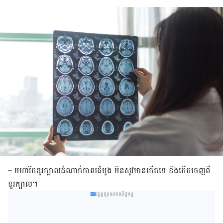
–
មហារីក​ខួរ​ក្បាល​ដំណាក់​កាល​ដំបូង មិន​សូវ​មាន​កើត​ទេ ​និង​កើត​ចេញ​ពី​
ខួរ​ក្បាល។
ផ្សព្វផ្សាយពាណិជ្ជកម្ម