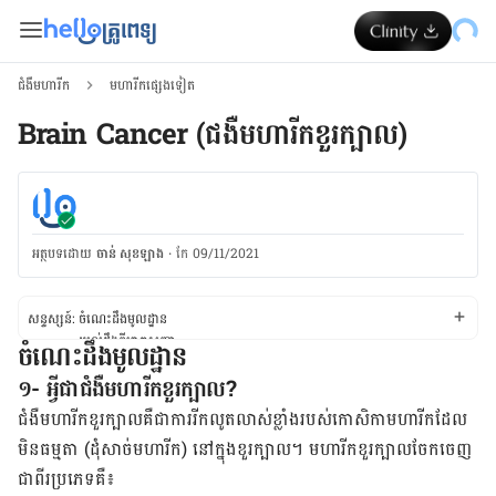
ជំងឺមហារីក
មហារីកផ្សេងទៀត
Brain Cancer (ជងឺមហារីកខួរក្បាល)
អត្ថបទ​ដោយ
ចាន់ សុខឡាង
·
កែ 09/11/2021
សន្ទស្សន៍:
ចំណេះដឹង​មូល​ដ្ឋាន
យល់ដឹង​ពី​រោគ​សញ្ញា
ចំណេះដឹង​មូល​ដ្ឋាន
យល់ដឹង​ពី​មូល​ហេតុ
១- អ្វីជាជំងឺមហារីកខួរក្បាល?
យល់ដឹង​ពី​កត្តា​ប្រឈម
យល់​ពី​រោគ​វិនិច្ឆ័យ និងការ​ព្យា​បាល
ជំងឺ​មហារីក​ខួរ​ក្បាល​គឺ​ជា​ការ​រីក​លូត​លាស់​ខ្លាំង​របស់កោសិកា​មហារីក​ដែល​
ការ​ផ្លាស់​ប្តូរ​របៀប​រស់​នៅ និងការ​ព្យា​បាល​នៅ​ផ្ទះ
មិន​ធម្មតា (ដុំ​សាច់​មហារីក) នៅ​ក្នុង​ខួរ​ក្បាល។ មហារីក​ខួរ​ក្បាល​​ចែក​ចេញ​
ជា​ពីរ​ប្រភេទគឺ៖