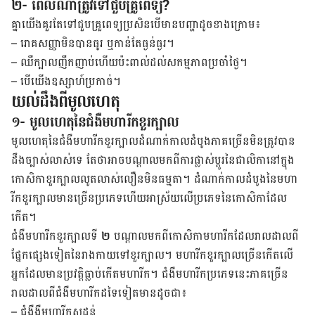
២- ពេលណាត្រូវទៅជួបគ្រូពេទ្យ?
គ្នា​យើង​​គួរ​តែទៅជួប​គ្រួ​ពេទ្យ​ប្រសិន​បើ​​មាន​បញ្ហា​ដូច​ខាង​ក្រោម៖
–
រោគសញ្ញា​​មិន​បាន​ធូរ ឬ​កាន់​តែ​ធ្ងន់​ធ្ងរ។
–
ឈឺ​ក្បាល​ញឹក​ញាប់​ហើយ​ប៉ះ​ពាល់​ដល់​សកម្មភាព​ប្រចាំ​ថ្ងៃ។
–
បើ​យើង​​ឧស្សាហ៍​ប្រកាច់។
យល់ដឹង​ពី​មូល​ហេតុ
១- មូលហេតុនៃជំងឺមហារីកខួរក្បាល
មូល​ហេតុ​នៃ​ជំងឺមហារីក​ខួរ​ក្បាល​ដំណាក់​កាល​ដំបូង​ភាគ​ច្រើន​មិន​ត្រូវ​បាន​
ដឹងច្បាស់​លាស់​ទេ តែថា​អាច​បណ្តាល​មក​ពី​ការ​ផ្លាស់​ប្តូរ​នៃ​ជាលិកា​នៅ​ក្នុង​
កោសិកា​ខួរ​ក្បាល​លូត​លាស់​លឿន​មិន​ធម្មតា​។ ដំណាក់​កាល​ដំបូង​នៃ​មហា​
រីក​ខួរ​ក្បាល​មាន​ច្រើន​ប្រភេទ​ហើយ​អាស្រ័យ​​លើ​ប្រភេទ​នៃ​កោសិកា​ដែល​
កើត។
ជំងឺ​មហារីក​ខួរ​ក្បាល​ទី
២
បណ្តាល​មក​ពី​កោសិកា​មហារីក​ដែល​រាល​ដាល​ពី​
ផ្នែក​ផ្សេង​ទៀត​នៃ​រាង​កាយ​ទៅ​ខួរ​ក្បាល។ មហារីកខួរក្បាល​ច្រើន​កើត​លើ
អ្នក​ដែល​មាន​ប្រវត្តិធ្លាប់​កើត​មហារីក។ ជំងឺ​មហារីក​ប្រភេទ​នេះ​ភាគ​ច្រើន​
រាល​ដាល​ពីជំងឺ​​មហារីក​ដទៃ​ទៀត​មាន​ដូច​ជា៖
– ជំងឺ
ងឺ​មហារីក​​សុដន់