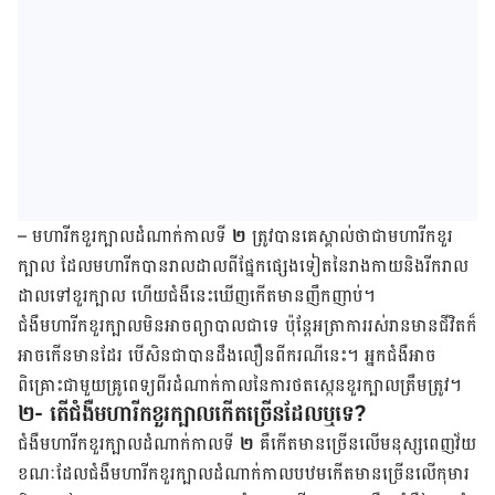
–
មហារីក​ខួរ​ក្បាល​ដំណាក់​កាល​ទី
២
ត្រូវ​បាន​គេ​ស្គាល់​ថា​ជា​មហារីក​ខួរ​
ក្បាល​ ដែល​មហារីក​បាន​រាល​ដាល​ពី​ផ្នែក​ផ្សេង​ទៀត​នៃ​រាង​កាយ​និង​រីក​រាល​
ដាល​ទៅ​ខួរ​ក្បាល ហើយជំងឺនេះឃើញ​កើតមាន​ញឹក​ញាប់។
ជំងឺ​មហារីក​ខួរ​ក្បាល​មិន​អាច​ព្យា​បាលជា​​ទេ ប៉ុន្តែ​អត្រា​​ការ​រស់​រានមានជីវិត​ក៏​​
អាច​កើន​មានដែរ​ ​បើ​សិនជា​បាន​ដឹងលឿន​ពី​ករណីនេះ​។ អ្នកជំងឺ​អាច
ពិគ្រោះ​ជាមួយ​គ្រូពេទ្យ​ពី​រដំណាក់​កាល​នៃ​ការ​ថត​ស្កេនខួរក្បាលត្រឹមត្រូវ។
២- តើជំងឺមហារីកខួរក្បាលកើតច្រើនដែលឬទេ?
ជំងឺ​មហារីក​ខួរ​ក្បាល​ដំណាក់​កាល​ទី
២
គឺ​កើត​មាន​ច្រើន​លើ​មនុស្ស​ពេញ​វ័យ​
ខណៈ​​ដែល​ជំងឺ​មហារីក​ខួរ​ក្បាល​ដំណាក់​កាល​បឋម​កើត​មាន​ច្រើន​លើ​កុមារ