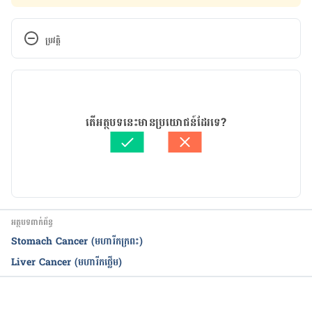
ប្រវត្តិ
កំណែ​ប្រែបច្ចុប្បន្ន
09/11/2021
អត្ថបទ​ដោយ 
ចាន់ សុខឡាង
តើអត្ថបទនេះមានប្រយោជន៍ដែរទេ?
បច្ចុប្បន្នភាពដោយ៖ 
នាង សុខុមដាលីញ៉ា
អត្ថបទពាក់ព័ន្ធ
Stomach Cancer (មហារីកក្រពះ)
Liver Cancer (មហារីកថ្លើម)