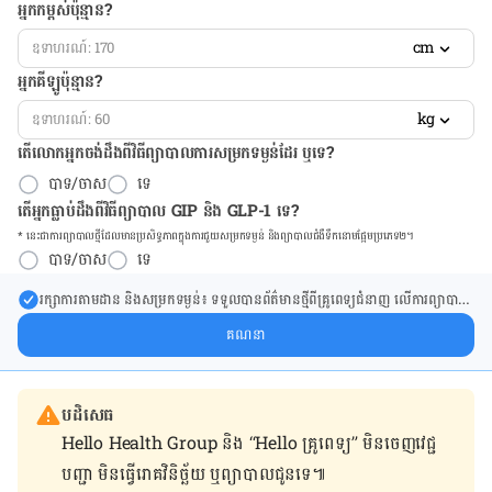
អ្នកកម្ពស់ប៉ុន្មាន?
cm
អ្នកគីឡូប៉ុន្មាន?
kg
តើលោកអ្នកចង់ដឹង​ពីវិធីព្យាបាលការសម្រកទម្ងន់ដែរ ឬទេ?
បាទ/ចាស
ទេ
តើអ្នកធ្លាប់ដឹងពីវិធីព្យាបាល GIP និង GLP-1 ទេ?
* នេះ​ជា​ការ​ព្យា​បាល​ថ្មីដែល​​មាន​ប្រសិទ្ធ​ភាព​ក្នុង​ការ​ជួយ​សម្រក​ទម្ងន់ និង​ព្យា​បាល​ជំ​ងឺ​ទឹក​នោម​ផ្អែម​ប្រភេទ២។
បាទ/ចាស
ទេ
រក្សា​ការ​តាមដាន និងសម្រក​ទម្ងន់៖ ទទួលបាន​ព័ត៌​មាន​ថ្មី​ពី​គ្រូពេទ្យ​ជំនាញ លើ​ការ​ព្យា​បាល​
ការសម្រក​ទម្ងន់ និងការផ្តល់ជំនួយដោយផ្ទាល់​ក្នុង​ប្រអប់​សារ​របស់​អ្នក។
គណនា
បដិសេធ
Hello Health Group និង “Hello គ្រូពេទ្យ” មិន​ចេញ​វេជ្ជ
បញ្ជា មិន​ធ្វើ​រោគវិនិច្ឆ័យ ឬ​ព្យាបាល​ជូន​ទេ៕