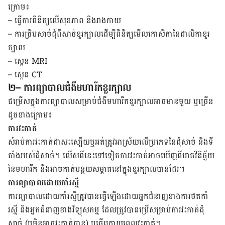
ក្រោម៖
–
ធ្វើ​ការ​ពិនិត្យ​លើ​សុខ​ភាព និង​រាង​កាយ
–
ការ​ច្រិប​សាច់​ដុំ​ពី​សាច់​ខួរ​ក្បាល​ដើម្បី​ពិនិត្យ​មើល​កោសិកា​នៃ​ជាលិកា​ខួរ​
ក្បាល
– ស្កេន​
MRI
– ស្កេន
CT
២
– ការព្យាបាលជំងឺមហារីកខួរក្បាល
ជម្រើស​ក្នុង​ការ​ព្យាបាល​សម្រាប់​ជំងឺ​មហារីក​ខួរ​ក្បាល​អាច​មាន​មួយ ឬ​ច្រើន​
ដូច​ខាង​ក្រោម៖
ការវះកាត់
សំរាប់​ការ​វះ​កាត់​ជា​សះ​ស្បើយ​ឬ​អត់​ត្រូវ​អាស្រ័យ​លើ​​ប្រភេទ​នៃ​ដុំ​សាច់ និង​ទី​
តាំង​របស់​ដុំ​សាច់។ លើស​ពី​នេះ​ទៅ​ទៀត​ការ​វះ​កាត់​អាច​ឃើញ​ពី​រោគវិនិច្ឆ័យ​
នៃ​មហារីក និង​អាច​កាត់​បន្ថយ​សម្ពាធ​នៅ​ក្នុង​ខួរ​ក្បាល​បាន​ដែរ។
ការ​ព្យាបាល​ដោយ​កាំរស្មី
ការ​ព្យា​បាល​ដោយ​កាំ​រស្មី​ត្រូវ​បាន​ធ្វើ​ឡើង​ដោយ​អ្នក​ជំនាញ​ខាង​ការ​ថត​កាំ​
រស្មី និងអ្នក​ជំនាញ​ខាង​វិទ្យុសកម្ម ដែល​​ត្រូវ​បាន​ប្រើ​សម្រាប់​ការ​វះ​កាត់​ដុំ​
សាច់ (ឬ​មិន​អាច​វះ​កាត់​បាន) ឬ​ធ្វើ​ក្រោយ​ពេល​វះ​កាត់។