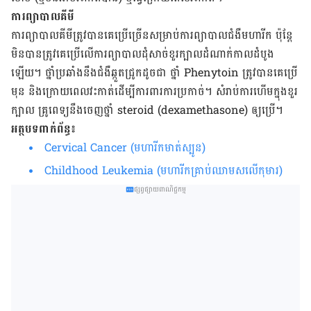
ការ​ព្យាបាល​គីមី
ការ​ព្យា​បាល​គីមី​ត្រូវ​បាន​គេ​ប្រើ​ច្រើន​សម្រាប់​ការ​ព្យា​បាល​ជំងឺ​មហារីក ប៉ុន្តែ​
មិន​បាន​ត្រូវ​គេ​ប្រើ​លើ​ការ​ព្យាបាល​ដុំ​សាច់​ខួរ​ក្បាល​ដំណាក់​កាល​ដំបូង​
ឡើយ។ ថ្នាំ​ប្រឆាំង​នឹង​ជំងឺ​ឆ្កួត​ជ្រូក​ដូច​ជា ថ្នាំ
Phenytoin
ត្រូវ​បាន​គេ​ប្រើ​
មុន​ និង​ក្រោយ​ពេល​វះ​កាត់​ដើម្បី​ការពារ​ការ​ប្រកាច់។ សំរាប់​ការ​ហើម​ក្នុង​ខួរ​
ក្បាល​ គ្រូពេទ្យ​នឹង​ចេញ​ថ្នាំ
steroid
(
dexamethasone
) ឲ្យ​ប្រើ។
អត្ថបទពាក់ព័ន្ធ៖
Cervical Cancer (មហារីកមាត់ស្បូន)
Childhood Leukemia (មហារីកគ្រាប់ឈាមសលើកុមារ)
ផ្សព្វផ្សាយពាណិជ្ជកម្ម