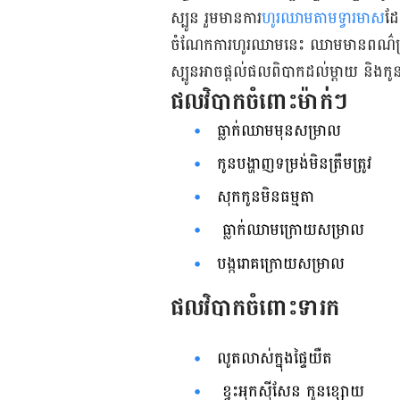
ស្បូន រួម​មាន​ការ​
ហូរ​ឈាម​តាម​ទ្វារ​មាស
​ដ
ចំណែក​ការ​ហូរ​ឈាម​នេះ ឈាម​មាន​ពណ៌​ក្រហ
ស្បូន​អាច​ផ្ដល់​ផល​ពិបាក​ដល់​ម្ដាយ និង​កូ
ផល​វិបាក​ចំពោះ​ម៉ាក់​ៗ​
ធ្លាក់​ឈាម​មុន​សម្រាល
កូន​បង្ហាញ​ទម្រង់​មិន​ត្រឹមត្រូវ
សុក​កូន​មិន​ធម្មតា
ធ្លាក់​ឈាម​ក្រោយ​សម្រាល
បង្ក​រោគ​ក្រោយ​សម្រាល
ផល​វិបាក​ចំពោះ​ទារក​
លូតលាស់​ក្នុង​ផ្ទៃ​យឺត
ខ្វះ​អុកស៊ីសែន កូនខ្សោយ