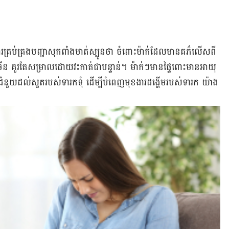
ារ​គ្រប់​គ្រង​បញ្ហា​សុក​ពាំង​មាត់​ស្បូន​ថា ចំពោះ​ម៉ាក់​ដែល​មាន​គភ៌​លើស​ពី
 គួរតែ​​សម្រាល​ដោយ​វះកាត់​ជា​បន្ទាន់។ ម៉ាក់​ៗ​មាន​ផ្ទៃពោះ​មាន​អាយុ​
្រើ​ជំនួយ​ដល់​សួត​របស់​ទារក​ទុំ ដើម្បី​បំពេញ​មុខងារ​ដង្ហើម​របស់​ទារក យ៉ាង​