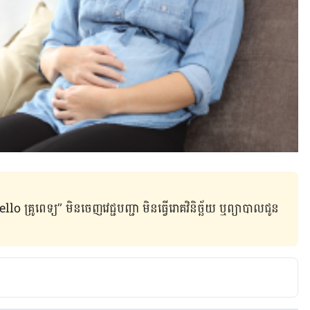
ូពេទ្យ” មិន​ចេញ​វេជ្ជបញ្ជា មិន​ធ្វើ​រោគវិនិច្ឆ័យ ឬ​ព្យាបាល​ជូន​