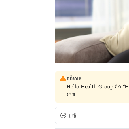
បដិសេធ
Hello Health Group និង “Hello គ្រ
ទេ៕
ប្រវត្តិ
កំណែ​ប្រែបច្ចុប្បន្ន