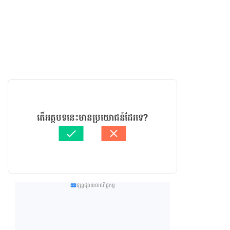
តើអត្ថបទនេះមានប្រយោជន៍ដែរទេ?
ផ្សព្វផ្សាយពាណិជ្ជកម្ម