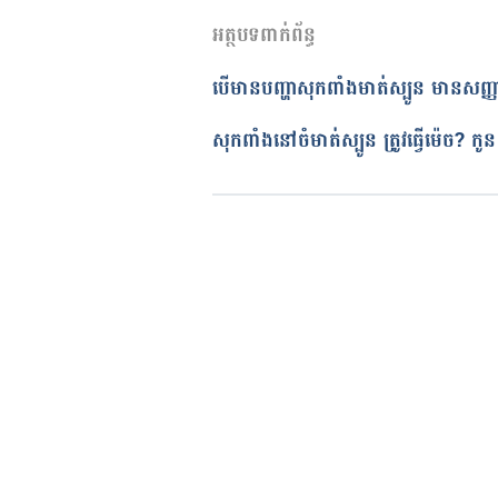
អត្ថបទពាក់ព័ន្ធ
17/08/2021
អត្ថបទ​ដោយ 
នាង សុខុមដាលីញ៉ា
បើមានបញ្ហាសុកពាំងមាត់ស្បូន មានសញ្ញាអ
ត្រួតពិនិត្យដោយ 
វេជ្ជ. ចាន់ ស៊ីណេ
បច្ចុប្បន្នភាពដោយ៖ 
ដេត ធន្នី
សុកពាំងនៅចំមាត់ស្បូន ត្រូវធ្វើម៉េច? កូ