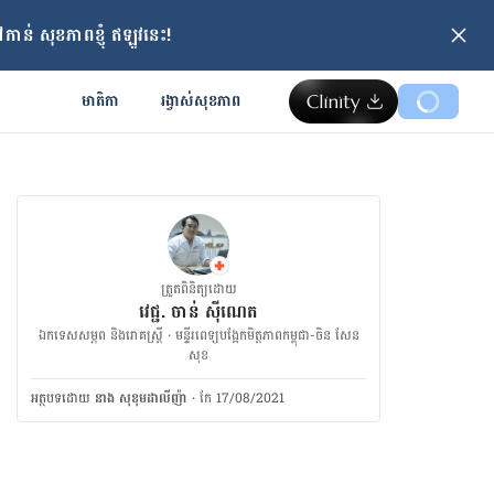
ាន់ សុខភាពខ្ញុំ ឥឡូវនេះ!
មាតិកា
រង្វាស់​សុខភាព
ត្រួតពិនិត្យដោយ
វេជ្ជ. ចាន់ ស៊ីណេត
ឯកទេសសម្ភព និងរោគស្ត្រី · ម​ន្ទីរពេទ្យបង្អែកមិត្តភាពកម្ពុជា-ចិន សែន
សុខ
អត្ថបទ​ដោយ
នាង សុខុមដាលីញ៉ា
·
កែ 17/08/2021