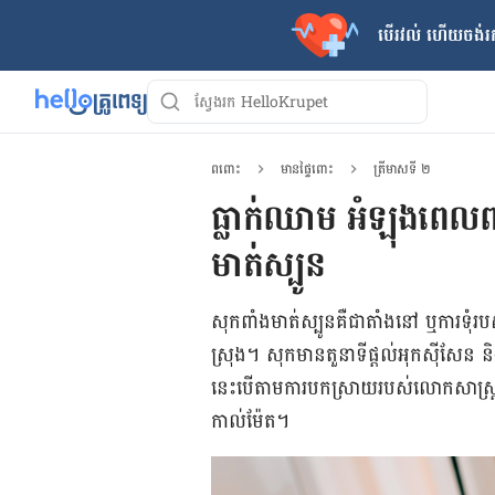
បើរវល់ ហើយចង់​រក
ពពោះ
មានផ្ទៃពោះ
ត្រីមាសទី ២
ធ្លាក់ឈាម អំឡុងពេល
មាត់ស្បូន
សុក​ពាំង​មាត់​ស្បូន​គឺ​ជា​តាំង​នៅ ឬ​ការ​ទុំ​
ស្រុង។ សុក​មាន​តួនាទី​ផ្តល់​អុកស៊ីសែន ន
នេះ​បើ​តាម​ការ​បក​ស្រាយ​របស់លោក​​​សាស្ត្រាចារ្យ
កាល់ម៉ែត។