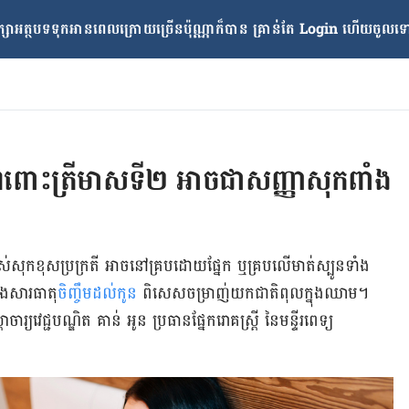
្សាអត្ថបទទុកអានពេលក្រោយ​ច្រើនប៉ុណ្ណាក៏បាន គ្រាន់តែ​ Login ហើយចូលទៅក
ពពោះត្រីមាសទី២ អាចជាសញ្ញាសុកពាំង
របស់​សុក​ខុស​ប្រក្រតី អាច​នៅ​គ្រប​ដោយ​ផ្នែក ឬ​គ្រប​លើ​មាត់​ស្បូន​ទាំង​
ិង​សារធាតុ
​ចិញ្ចឹម​ដល់​កូន
ពិសេស​ចម្រាញ់​យក​ជាតិ​ពុល​ក្នុង​ឈាម។
​​​វេជ្ជបណ្ឌិត គាន់ អូន ប្រធាន​​ផ្នែក​​រោគ​ស្ត្រី នៃ​​មន្ទីរពេទ្យ​​