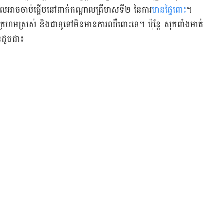
ែល​អាច​ចាប់ផ្ដើម​នៅ​ពាក់​កណ្ដាល​ត្រីមាស​ទី​២ នៃ​ការ
​មាន​ផ្ទៃពោះ
។
ម​ស្រស់ និង​ជា​ទូទៅ​មិន​មាន​ការ​ឈឺពោះ​ទេ។ ប៉ុន្តែ សុក​ពាំង​មាត់​
ន​ដូច​ជា៖