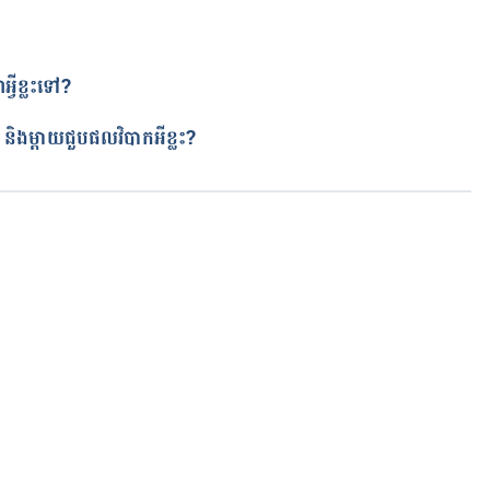
្វីខ្លះទៅ?
ត
ន និងម្តាយជួបផលវិបាកអីខ្លះ?
កំពុងដំណើរការ...