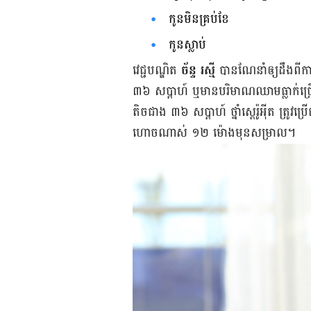
កូន​មិន​គ្រប់ខែ
កូន​ស្លាប់
វេជ្ជបណ្ឌិត
ច័ន្ទ រស្មី​
បាន​ណែនាំ​ឲ្យ​ដឹង​ពី​ក
៣៦ សប្តាហ៍ ឬ​មាន​បរិមាណ​ឈាម​ធ្លាក់​ច្រើន
តិច​ជាង ៣៦ សប្ដាហ៍ ​ថ្នាំស្តេរ៉ូអុីត ត្រូវ​ប
ហោច​ណាស់ ១២ ម៉ោង​មុន​សម្រាល។