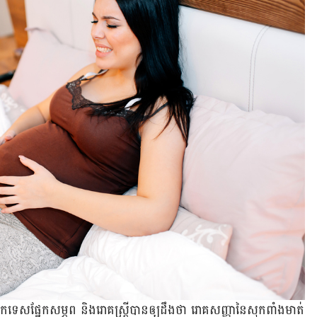
ទេស​ផ្នែក​សម្ភព និង​រោគ​ស្ត្រី​បាន​ឲ្យ​ដឹង​ថា រោគសញ្ញា​នៃ​សុក​ពាំង​មាត់​