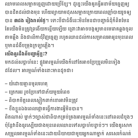
ឈាម​ពេល​​សម្អាត​ធ្មេញ​ដោយ​ប្រើខ្សែ។ ដូច្នេះ​យើង​គួរ​ធ្វើ​អនាម័យ​ធ្មេញ​​ឲ្យ​
បាន​ដិត​ដល់​ជាង​មុន ហើយ​ព្យាយាម​ដុស​សម្អាត​ក្រោយ​ពេល​ញាំ​បាយ​រួច​ឲ្យ​
បាន
៣ដង រៀង​រាល់​ថ្ងៃ
។ ទោះ​បី​ជា​ជំងឺ​នេះ​មិន​មែន​ជា​បញ្ហា​ធំ​ដុំ​ក៏​ពិត​មែន
តែ​យើង​មិន​ត្រូវ​ព្រងើយ​កន្តើយ​ឡើយ ព្រោះ​វា​អាច​បង្ក​ឲ្យ​មាន​មេរោគ​ឆ្លង​ចូល​
តាម​ឆ្អឹង និង​ជាលិកា​ជុំវិញ​ធ្មេញ រហូត​ឈាន​ដល់​ការ​សម្រាល​អាអូន​មុន​ពេល
ឬ​មាន​ជំងឺ​បម្រុង​ក្រឡា​ភ្លើង។
យើងគួរដឹងពីបញ្ហាអ្វីខ្លះ?
មក​ដល់​សប្តាហ៍​នេះ ផ្លូវ​អារម្មណ៍​យើង​ក៏​នៅ​តែ​អាច​ប្រែប្រួល​មិន​ទៀង​
ដដែល។ អារម្មណ៍​ទាំង​នោះមាន​ដូច​ជា៖
– យំ​ដោយ​គ្មាន​មូលហេតុ
– ត្រេកអរ​ រួច​ប្រែ​ទៅ​ជា​ភ័យ​មួយ​រំពេច
– ពិបាក​ចិត្ត​ពេល​ស្លៀកពាក់​ខោ​អាវ​មិន​ត្រូវ
– ខឹង​ខ្លួន​ឯង​ពេល​ផ្តោត​​ធ្វើ​ការងារ​អ្វី​មិន​បាន។
ពិត​ណាស់ ម្នាក់ៗ​ច្បាស់​ជា​ពិបាក​គ្រប់​គ្រង​អារម្មណ៍​ទាំង​នេះ​នៅ​ពេល​ដំបូង​ៗ
​ប៉ុន្តែ​វា​នឹង​ធូរ​ស្បើយ​ជាង​មុន​ពេល​ឈាន​ទៅ​សប្តាហ៍​បន្ទាប់​ៗ​។ យើង​គួរ​សាក​
សម្រួល​អារម្មណ៍​ទាំង​នេះ​ដោយ​និយាយ​ជាមួយ​អ្នក​ណា​ម្នាក់ សរសេរ​កំណត់​