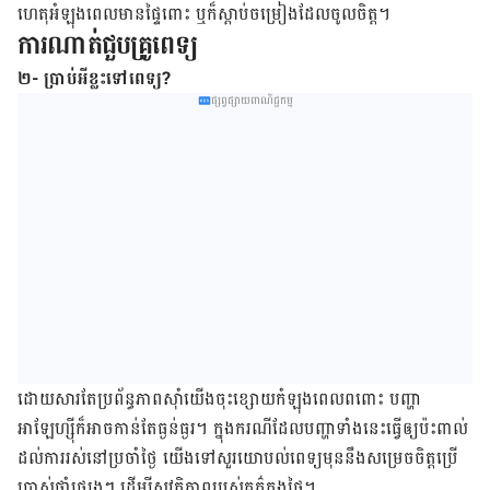
ហេតុ​អំឡុង​ពេល​មាន​ផ្ទៃ​ពោះ ឬ​ក៏​ស្តាប់​​ចម្រៀង​ដែល​ចូល​ចិត្ត​។
ការ​​​ណាត់​​​ជួប​​​គ្រូពេទ្យ
២- ប្រាប់អីខ្លះទៅពេទ្យ?
ផ្សព្វផ្សាយពាណិជ្ជកម្ម
ដោយ​សារ​តែ​ប្រព័ន្ធ​ភាព​ស៊ាំ​យើង​ចុះ​ខ្សោយ​កំឡុង​ពេល​ពពោះ​ ​​បញ្ហា​​
អាឡែហ្ស៊ី​​ក៏​អាច​កាន់​តែ​ធ្ងន់​ធ្ងរ។ ក្នុង​ករណី​ដែល​បញ្ហា​ទាំង​នេះ​ធ្វើ​ឲ្យ​ប៉ះ​ពាល់​
ដល់​ការ​រស់​នៅ​ប្រចាំ​ថ្ងៃ​ យើង​ទៅ​សួរ​យោបល់​ពេទ្យ​មុន​នឹង​សម្រេច​ចិត្ត​ប្រើ​
ប្រាស់​ថ្នាំ​ផ្សេង​ៗ ដើម្បី​​សុវត្ថិភាព​របស់​​គភ៌​ក្នុង​ផ្ទៃ។