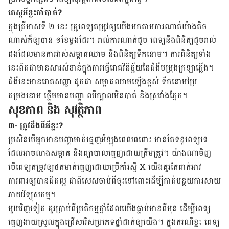
តេស្តអីខ្លះចាំបាច់?
ក្នុង​​ត្រីមាស​ទី​ ២ ​នេះ គ្រូពេទ្យ​តម្រូវ​ឲ្យ​យើង​មក​តាម​ការ​ណាត់​យ៉ាង​តិច​
ណាស់​ក៏​ឲ្យ​បាន ​១​ខែ​ម្តង​ដែរ។ រាល់​ការ​ណាត់​ជួប ពេទ្យ​​​នឹងពិនិត្យ​​​ដូច​​​រាល់​​​
ដង​ដែល​មានការ​វាស់​សម្ពាធ​ឈាម និង​ពិនិត្យ​ទឹក​នោម​។ ការ​ពិនិត្យ​ទាំង​
នេះ​ពិត​ជា​​មាន​សារសំខាន់​​ក្នុង​ការ​ធ្វើ​រោគ​វិនិច្ឆ័យ​នៃ​​ជំងឺ​បម្រុង​ក្រឡាភ្លើង​។
ជំងឺ​នេះ​មាន​រោគ​សញ្ញា ដូច​ជា សម្ពាធឈាម​ឡើង​ខ្ពស់ ទឹក​នោម​ប្រៃ
តម្រងនោម ​ថ្លើម​​មាន​បញ្ហា ឈឺ​ក្បាល​មិន​បាត់ និងស្រវាំង​ភ្នែក។
សុខភាព និង សុវត្ថិភាព
៣- ត្រូវដឹងពីអីខ្លះ?
ប្រសិន​បើ​អ្នក​មាន​បញ្ហា​មាត់​ធ្មេញ​អំឡុង​ពេល​ពពោះ មាន​តែ​ទន្តពេទ្យ​ទេ​
ដែល​​អាច​លាង​សម្អាត និង​ព្យាបាល​ធ្មេញ​​ដោយ​ត្រឹម​ត្រូវ។ យ៉ាងណាមិញ
បើពេទ្យ​តម្រូវ​ឲ្យថត​មាត់​ធ្មេញ​ដោយ​ប្រើ​កាំ​រស្មី X យើង​គួរ​តែ​ពាក់​អាវ​
ការពារ​ឲ្យ​បាន​ជិត​ល្អ ជាពិសេស​ចាប់ពី​ចុះ​ទៅ​ពោះ​ដើម្បី​កាត់​បន្ថយ​ការ​សាយ​
ភាយ​​វិទ្យុ​សកម្ម​។
មួយ​វិញ​ទៀត គួរ​ប្រាប់​ពី​ប្រតិកម្ម​ថ្នាំ​ដែល​យើង​ធ្លាប់​មាន​ពី​មុន ដើម្បី​ពេទ្យ​
ធ្មេញ​ងាយ​ស្រួល​ក្នុង​ជ្រើសរើស​ប្រភេទ​ថ្នាំ​ដាក់​ឲ្យ​យើង។​ ក្នុង​ករណី​ខ្លះ ពេទ្យ​