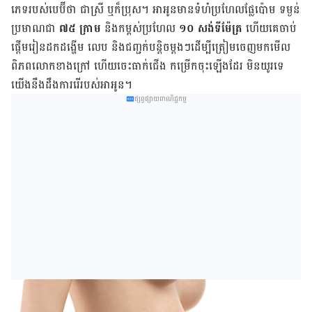
ភេទ​របស់​បេប៊ី​ថា ជា​ស្រី ឬ​ក៏​ប្រុស។ អាអូន​មាន​​​ទំហំ​​​ប្រហែល​​​ផ្លែ​​​ប៉ោម ទម្ងន់​​​
ប្រមាណ​​​​​​ជា​​​
៧៥ ក្រាម
និង​​កម្ពស់​ប្រហែល​​​
១០ សង់ទីម៉ែត្រ
ហើយ​គេ​ចាប់​
ផ្តើម​រៀន​ដក​ដង្ហើម លេប និង​ជញ្ជក់​បន្តិច​ម្តងៗ​ដើម្បី​ត្រៀម​ចេញ​មក​មើល​
ពិភព​លោក​ខាង​ក្រៅ ហើយ​ចេះ​ធាក់​ជើង កម្រើក​ចុះ​ឡើង​ដែរ មិន​យូរ​ទេ​
យើង​នឹង​ដឹង​ការ​រើ​​របស់​អាអូន។
ផ្សព្វផ្សាយពាណិជ្ជកម្ម