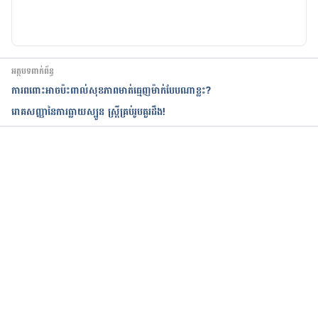
Your pregnancy: 15 weeks. 
http://www.babycenter.com/6_your-pregnancy-
15-weeks_1105.bc. Accessed June 1, 2016.
អត្ថបទពាក់ព័ន្ធ
15 weeks pregnant. 
ការពពោះអាចប៉ះពាល់សុខភាពមាត់ធ្មេញម៉ាក់បែបណាខ្លះ?
http://www.whattoexpect.com/pregnancy/week-
រោគសញ្ញានៃការធ្លាយស្បូន ស្រ្តីគ្រប់រូបគួរដឹង!
by-week/week-15.aspx. Accessed June 1, 2016.
Murkoff, Heidi and Sharon Mazel. What To 
Expect When You’re Expecting, Fourth Edition. 
កំពុងដំណើរការ...
New York, NY: Workman, 2008. Printed. Page 205.
Is it safe to go to the dentist during pregnancy? 
http://www.mouthhealthy.org/en/pregnancy/conc
erns. Accessed June 1, 2016.