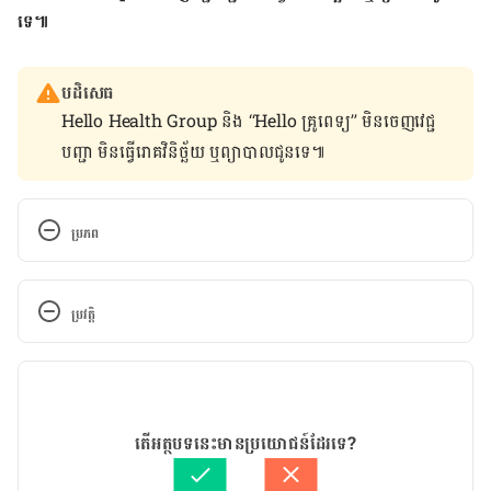
ទេ៕
បដិសេធ
Hello Health Group និង “Hello គ្រូពេទ្យ” មិន​ចេញ​វេជ្ជ
បញ្ជា មិន​ធ្វើ​រោគវិនិច្ឆ័យ ឬ​ព្យាបាល​ជូន​ទេ៕
ប្រភព
Poppy seed to pumpkin: How big is your baby? 
http://www.babycenter.com/slideshow-baby-size. 
ប្រវត្តិ
Accessed June 1, 2016.
កំណែ​ប្រែបច្ចុប្បន្ន
Pregnancy calendar week 15. 
http://kidshealth.org/parent/pregnancy_center/pr
25/02/2019
egnancy_calendar/week15.html. Accessed June 1, 
អត្ថបទ​ដោយ 
Sao Solynet
តើអត្ថបទនេះមានប្រយោជន៍ដែរទេ?
2016.
ត្រួតពិនិត្យដោយ 
វេជ្ជ. ចាន់ ស៊ីណេត
បច្ចុប្បន្នភាពដោយ៖ 
Ficheroulle Anne-Charlotte