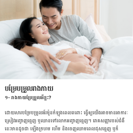
បម្រែបម្រួលរាងកាយ
១- រាងកាយប្រែប្រួលអីខ្លះ?
ដោយ​សារ​បម្រែ​បម្រួល​អ័រម៉ូន​កំឡុង​ពេល​ពពោះ ធ្វើ​ឲ្យ​យើង​អាច​មាន​អាការៈ​
ស្រៀវអញ្ចាញ​ធ្មេញ ឬ​ឈាន​ទៅ​រលាក​អញ្ចាញ​ធ្មេញ​។ រោគ​សញ្ញា​របស់​ជំងឺ​
នេះ​មាន​ដូច​ជា ឡើង​ក្រហម ហើម និង​ចេញ​ឈាម​ពេល​ដុស​ធ្មេញ ឬ​ក៏​