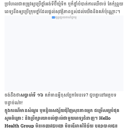
ប្រហែល​ជា​តម្រូវ​ឲ្យ​ប្រើ​ថ្នាំ​អង់ទីប៊ីយ៉ូទិក ឬ​ក៏​ថ្នាំ​បំបាត់​ការ​ឈឺ​ចាប់ តែ​កុំ​ព្រួយ
​ពេទ្យ​នឹង​ឲ្យ​ប្រើ​ក្រុម​ថ្នាំ​ដែល​ផ្តល់​សុវត្ថិភាព​ខ្ពស់​ដល់​យើង​និង​គភ៌​ប៉ុណ្ណោះ។
ផ្សព្វផ្សាយពាណិជ្ជកម្ម
ចង់​​​ដឹង​​​ថា​​​
សប្តាហ៍​​​ទី ​​​១៦
​​​ គភ៌​​​មាន​​​អ្វី​​​ខុស​​​ប្លែក​​​មែន​​​ទេ​​​? ជួប​​​គ្នា​​​នៅ​​​អត្ថបទ​​​
បន្ទាប់​​​ណ៎ា!
ក្នុង​ករណី​មាន​សំណួរ ឬ​មន្ទិលសង្ស័យ​ជុំវិញ​សុខភាព​អ្នក ជម្រើស​ល្អ​បំផុត
សូម​ពិគ្រោះ និង​ប្រឹក្សា​យោបល់​ផ្ទាល់​ជាមួយ​ពេទ្យ​ជំនាញ។ Hello
Health Group មិន​ចេញ​វេជ្ជបញ្ជា មិន​ធ្វើ​រោគវិនិច្ឆ័យ ឬ​ព្យាបាល​ជូន​