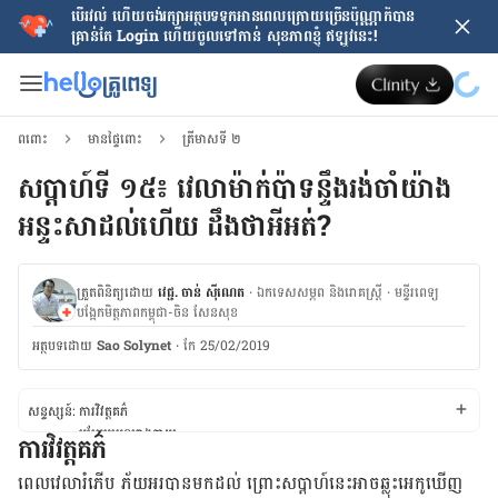
បើរវល់ ហើយចង់​រក្សាអត្ថបទទុកអានពេលក្រោយ​ច្រើនប៉ុណ្ណាក៏បាន
គ្រាន់តែ​ Login ហើយចូលទៅកាន់ សុខភាពខ្ញុំ ឥឡូវនេះ!
ពពោះ
មានផ្ទៃពោះ
ត្រីមាសទី ២
សប្តាហ៍ទី ១៥៖ វេលាម៉ាក់ប៉ាទន្ទឹងរង់ចាំយ៉ាង
អន្ទះសាដល់ហើយ ដឹងថាអីអត់?
ត្រួតពិនិត្យដោយ
វេជ្ជ. ចាន់ ស៊ីណេត
·
ឯកទេសសម្ភព និងរោគស្ត្រី
·
ម​ន្ទីរពេទ្យ
បង្អែកមិត្តភាពកម្ពុជា-ចិន សែនសុខ
អត្ថបទ​ដោយ
Sao Solynet
·
កែ 25/02/2019
សន្ទស្សន៍:
ការ​​​វិវត្តគភ៌​
បម្រែបម្រួលរាងកាយ
ការ​​​វិវត្តគភ៌​
ការ​​​ណាត់​​​ជួប​​​គ្រូពេទ្យ
សុខភាព និង សុវត្ថិភាព
ពេល​វេលា​រំភើប ភ័យអរ​បាន​មក​ដល់ ព្រោះ​សប្តាហ៍​នេះ​អាច​ឆ្លុះ​អេកូ​ឃើញ​