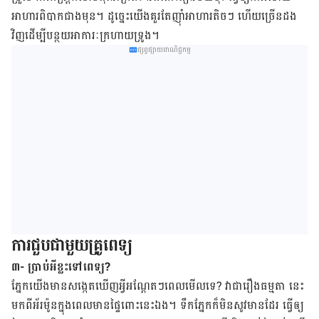
អាហារ​ពិបាក​ជាង​មុន។ ដូច្នេះ​យើង​​គួរតែ​ញ៉ាំ​អាហារ​តិចៗ ហើយ​ច្រើន​ដង​
វិញ​ដើម្បី​បន្ថយ​អាការៈ​ក្រហាយ​ទ្រូង។
ផ្សព្វផ្សាយពាណិជ្ជកម្ម
ការជួបជាមួយគ្រូពេទ្យ
៣- ប្រាប់់អីខ្លះទៅពេទ្យ?
​ភ្នែកយើង​មានសង្កេត​ឃើញ​អ្វី​អណ្តែតៗពេលមើលទេ? វា​ជា​រឿង​ធម្មតា​ នេះ​
មក​ពី​អ័រម៉ូន​ក្នុង​ពេល​មាន​ផ្ទៃ​ពោះ​នេះ​ឯង។ ទឹក​ភ្នែក​ក៏​មិន​សូវ​មាន​ដែរ ធ្វើ​ឲ្យ​