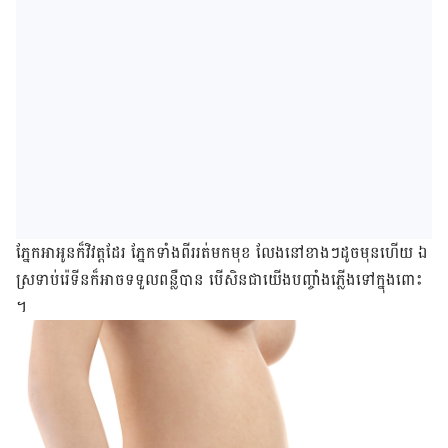
ភ្នែក​
អា​អូន
​ក៏​វិវត្ត​ដែរ​ ភ្នែក​ទាំង​ពីរ​រត់​មក​មុខ​ ​លែង​នៅ​ខាងៗ​ដូច​មុន​ហើយ ឯ​
ស្រទាប់​រ៉េទីន​ក៏​អាច​ទទួល​ពន្លឺ​បាន​ ​
បើ​សិន​ជា​យើងបញ្ចាំង​ភ្លើង​ទៅ​ក្នុង​ពោះ​
។