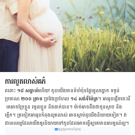
ការលូតលាស់គភ៌
ពពោះ ​
១៨​ សប្តាហ៍
​ហើយ
!
កូន​
យើង
​មាន​ទំហំ​ប៉ុន​ផ្លែម្ទេស​ប្លោក ទ
ម្ងន់
ប្រមាណ
២០០ ក្រាម
ប្រវែង​ប្រហែល
​ ១៤ សង់​ទីម៉ែត្រ
។
អាអូន​ផ្ដើម​ចេះ​រើ​
គេ​អាច​ប្រែ​ខ្លួន រមួល​ខ្លួន និង​ធាក់​បាន។ ម៉ាក់
អាច​ដឹង​ថា​កូន​ស្ងាប និង​​
ត្អើក
។ ត្រចៀក​អាអូន​​កំពុង​លូតលាស់
អាច​ស្ដាប់​ឮ​យើង​និយាយ​ទៀត
។
វា​
ជា​ពេល​ល្អ​ដែល​យើង​គួរ​និយាយ​ទៅ​​កូន​ដែល​អាច​ធ្វើ​ឲ្យ​គេ​មាន​អារម្មណ៍​ល្អ
។
ផ្សព្វផ្សាយពាណិជ្ជកម្ម