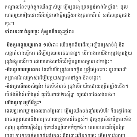
កណ្តាល​នៃ​ទម្ងន់​ខ្លួន​យើង​ផ្លាស់​ប្តូរ ធ្វើ​ឲ្យ​ចង្កេះ​ទ្រ​ទម្ងន់​កាន់​តែ​ខ្លាំង។ មូល​
ហេតុ​មួយ​ទៀត​នោះ​គឺ​អ័រម៉ូន​ទៅ​ធ្វើ​ឲ្យ​ឆ្អឹង​អាង​ត្រគាក​រីក​ធំ ​សរសៃ​ពួរ​ធូរ​ជាង​
មុន។
ទាំង​នេះជាជំនួយខ្លះ កុំឲ្យឈឺចង្កេះខ្លាំង៖
-មិនគួរ​អង្គុយ​យូរ​ជាង​ ១​ម៉ោង៖
យើងគួរ​ងើប​ដើរ​ចុះ​ឡើង​ឲ្យ​សាច់​ដុំ​ និង
សន្លាក់​បាន​ធ្វើ​ការ ដើម្បី​ឲ្យ​​ឈាម​រត់​បានល្អ។ ​បើ​ការងារ​យើង​តម្រូវឲ្យ​អង្គុយ
ត្រូវ​អង្គុយ​ងើបៗ ដោយ​តោង​កៅអី​ដើម្បី​បន្ថយ​សម្ពាធ​នៅ​ចង្កេះ។
-មិនគួរ​ឈរ​យូរ​ពេក៖
តែ​បើ​យើង​ត្រូវ​ឈរ​ចម្អិន ឬអ្វីផ្សេង​នោះ គួរ​ឈរ​លើ​
កម្រាល​ដែល​ក្រាស់​ដើម្បី​បន្ថយ​សម្ពាធ​នៅ​ខ្លួន​ និង​ចង្កេះ។
-មិនគួរ​លើក​របស់​ធ្ងន់៖
តែបើចាំបាច់ ត្រូ​វ​លើកយឺត​ដោយ​ប្រើ​កម្លាំង​ជើង​​។
បើ​ថង់​អីវ៉ាន់​យើងធ្ងន់​ គួរ​រំលែក​ជា២ស្មើគ្នា​ យួរដោយ​ដៃ​សង​ខាង។
យើងគួរបារម្ភពីអីខ្លះ?
ពេល​ខ្លះ​ការ​ឃ្លាន​ពេល​មាន​ផ្ទៃ​ពោះ ធ្វើឲ្យ​យើង​ចង់​ញ៉ាំ​របស់​ហឹរ និង​ក្តៅ​ដែល​
អាច​ឲ្យ​ប្រឈម​នឹង​ការ​ក្រហាយ​ទ្រូង​កាន់​តែ​ខ្ពស់។ ដូច្នេះប្រសិនបើ​ក្រពះ​មិន
សូវល្អ គួរគិតឡើងវិញ កុំចេះ​តែ​ញ៉ាំ​តាម​ចិត្ត​ចង់។​ ពេល​ពពោះ​អ័រ​ម៉ូន​​ប្រែ​
ប្រួល​ ការ​កន្រា្តក់​សាច់​ដុំ​នៅ​ក្រពះ ​និង​ពោះ​វៀន​ថយ​ចុះ ធ្វើ​ឲ្យ​ការ​រំលាយ​