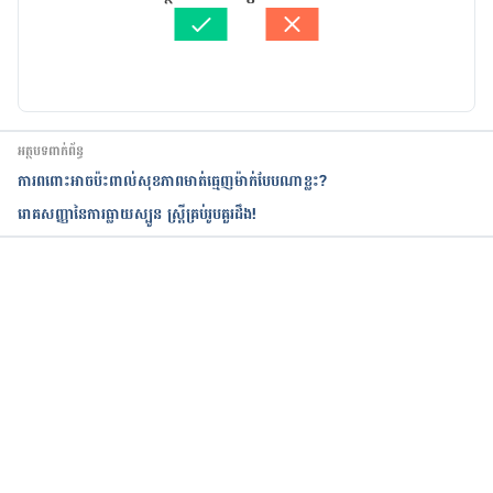
June 10, 2016.
ត្រួតពិនិត្យដោយ 
វេជ្ជ. ចាន់ ស៊ីណេត
បច្ចុប្បន្នភាពដោយ៖ 
Ficheroulle Anne-Charlotte
Your pregnancy: 18 
weeks. http://www.babycenter.com/6_your-
pregnancy-18-weeks_1108.bc. Accessed June 10, 
2016.
អត្ថបទពាក់ព័ន្ធ
ការពពោះអាចប៉ះពាល់សុខភាពមាត់ធ្មេញម៉ាក់បែបណាខ្លះ?
18 weeks pregnant. 
រោគសញ្ញានៃការធ្លាយស្បូន ស្រ្តីគ្រប់រូបគួរដឹង!
http://www.whattoexpect.com/pregnancy/week-
by-week/week-18.aspx. Accessed June 10, 2016.
Blurred Vision During Pregnancy. 
កំពុងដំណើរការ...
http://www.whattoexpect.com/pregnancy/sympto
ms-and-solutions/vision.aspx. Accessed June 10, 
2016.