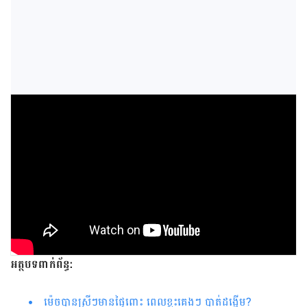
អត្ថបទពាក់ព័ន្ធ:
ម៉េចបាន​ស្រីៗមានផ្ទៃពោះ ​​ពេល​ខ្លះ​​​គេង​ៗ បាត់​​ដង្ហើម?