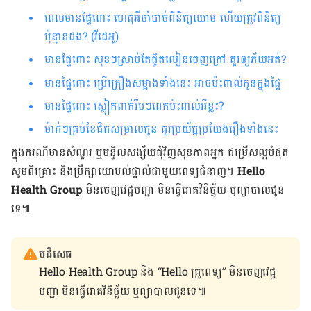
ពេលមានផ្ទៃពោះ ហេតុអីចាំបាច់ពិនិត្យឈាម ហើយត្រូវពិនិត្យ
ប៉ុន្មានដង? (វីដេអូ)
មានផ្ទៃពោះ សុខៗស្រាប់តែផ្ចិតលៀនចេញក្រៅ គួរឲ្យភ័យអត់?
មានផ្ទៃពោះ ប្រើគ្រឿងសម្អាងទាំងនេះ អាចប៉ះពាល់កូនក្នុងផ្ទៃ
មានផ្ទៃពោះ ស្លៀកពាក់រឹបៗពេកប៉ះពាល់អីខ្លះ?
ម៉ាក់ៗគ្រប់ខែជិតសម្រាលកូន គួរប្រយ័ត្នប្រយែងរឿងទាំងនេះ
ក្នុង​ករណី​មាន​សំណួរ ឬ​មន្ទិលសង្ស័យ​ជុំវិញ​សុខភាព​អ្នក ជម្រើស​ល្អ​បំផុត
សូម​ពិគ្រោះ និង​ប្រឹក្សា​យោបល់​ផ្ទាល់​ជាមួយ​ពេទ្យ​ជំនាញ។
Hello
Health Group
មិន​ចេញ​វេជ្ជបញ្ជា មិន​ធ្វើ​រោគវិនិច្ឆ័យ ឬ​ព្យាបាល​ជូន​
ទេ៕
បដិសេធ
Hello Health Group និង “Hello គ្រូពេទ្យ” មិន​ចេញ​វេជ្ជ
បញ្ជា មិន​ធ្វើ​រោគវិនិច្ឆ័យ ឬ​ព្យាបាល​ជូន​ទេ៕