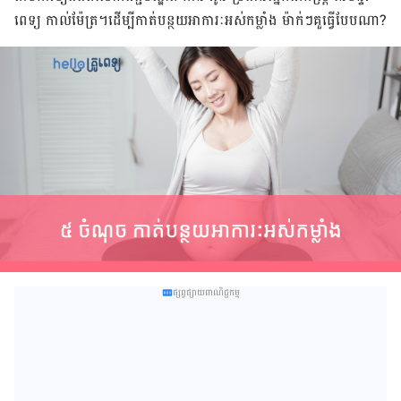
ពេទ្យ កាល់ម៉ែត្រ។​ដើម្បី​កាត់​បន្ថយ​អាការៈ​អស់​កម្លាំង ម៉ាក់ៗគួធ្វើបែបណា?
ផ្សព្វផ្សាយពាណិជ្ជកម្ម