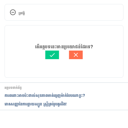
ប្រវត្តិ
កំណែ​ប្រែបច្ចុប្បន្ន
04/07/2022
អត្ថបទ​ដោយ 
គុយ ធារិត
តើអត្ថបទនេះមានប្រយោជន៍ដែរទេ?
ត្រួតពិនិត្យដោយ
ចាន់ វុត្ថា
បច្ចុប្បន្នភាពដោយ៖ 
ចាន់ វុត្ថា
អត្ថបទពាក់ព័ន្ធ
ការពពោះអាចប៉ះពាល់សុខភាពមាត់ធ្មេញម៉ាក់បែបណាខ្លះ?
រោគសញ្ញានៃការធ្លាយស្បូន ស្រ្តីគ្រប់រូបគួរដឹង!
កំពុងដំណើរការ...