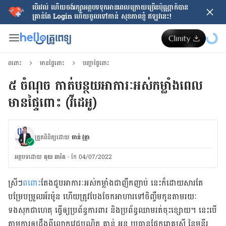
បើរវល់ ហើយចង់​រក្សាអត្ថបទទុកអានពេលក្រោយ​ច្រើនប៉ុណ្ណាក៏បាន
គ្រាន់តែ​ Login ហើយចូលទៅកាន់ សុខភាពខ្ញុំ ឥឡូវនេះ!
ពពោះ
មានផ្ទៃពោះ
បញ្ហាផ្ទៃពោះ
៥ ចំណុច កាត់បន្ថយអាការៈអស់កម្លាំងពេល
មានផ្ទៃពោះ (វីដេអូ)
ត្រួតពិនិត្យដោយ
ចាន់ វុត្ថា
អត្ថបទ​ដោយ
គុយ ធារិត
·
កែ 04/07/2022
ស្រីៗ​
ពពោះ​​
តែង​ជួប​អាការៈ​អស់​កម្លាំង​ជា​ញឹក​ញាប់ នេះ​ក៏​ដោយសារ​តែ​
បម្រែ​បម្រួល​អ័រម៉ូន ហើយត្រូវ​បែង​ចែក​អាហារ​ទៅ​ចិញ្ចឹម​កូនតាមរយៈ
ទងសុកជាហេតុ ធ្វើ​ឲ្យ​ប្រព័ន្ធ​ការពារ និង​ប្រព័ន្ធ​ឈាម​រត់​ចុះ​ខ្សោយ។ នេះ​បើ​
តាម​ការ​ឲ្យ​ដឹង​ពី​លោក​វេជ្ជបណ្ឌិត គាន់ អូន ប្រធាន​ផ្នែករោគ​ស្ត្រី នៃមន្ទីរ