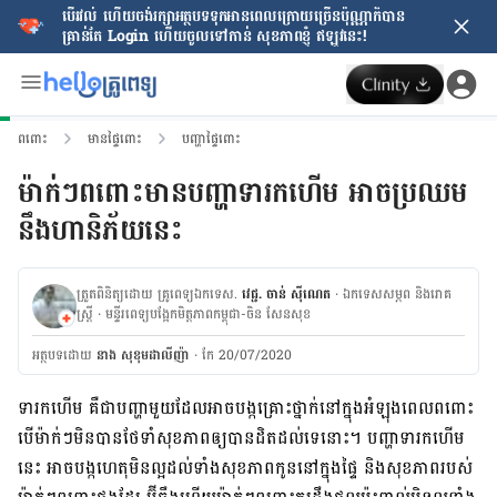
បើរវល់ ហើយចង់​រក្សាអត្ថបទទុកអានពេលក្រោយ​ច្រើនប៉ុណ្ណាក៏បាន
គ្រាន់តែ​ Login ហើយចូលទៅកាន់ សុខភាពខ្ញុំ ឥឡូវនេះ!
ពពោះ
មានផ្ទៃពោះ
បញ្ហាផ្ទៃពោះ
ម៉ាក់ៗពពោះមានបញ្ហាទារកហើម អាចប្រឈម
នឹងហានិភ័យនេះ
ត្រួតពិនិត្យដោយ គ្រូពេទ្យឯកទេស.
វេជ្ជ. ចាន់ ស៊ីណេត
· ឯកទេសសម្ភព និងរោគ
ស្ត្រី
· ម​ន្ទីរពេទ្យបង្អែកមិត្តភាពកម្ពុជា-ចិន សែនសុខ
អត្ថបទ​ដោយ
នាង សុខុមដាលីញ៉ា
·
កែ 20/07/2020
ទារក​ហើម គឺ​ជា​បញ្ហា​មួយ​ដែល​អាច​បង្ក​គ្រោះ​ថ្នាក់​នៅ​ក្នុង​អំឡុង​ពេល​ពពោះ
បើ​ម៉ាក់​ៗ​មិន​បាន​ថែ​ទាំ​សុខភាព​ឲ្យ​បាន​ដិត​ដល់​ទេ​នោះ។ បញ្ហា​ទារក​ហើម​
នេះ អាច​បង្ក​ហេតុ​មិន​ល្អ​ដល់​ទាំង​សុខភាព​កូន​នៅ​ក្នុង​ផ្ទៃ និង​សុខភាព​របស់​