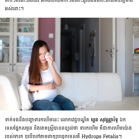
ម៉ាក់ៗ​ពពោះ​ផង​ដែរ អ៊ីចឹង​ហើយ​ម៉ាក់ៗ​ពពោះ​គួរ​ដឹង​ផល​ប៉ះពាល់​មិន​ល្អ​ទាំង​
អស់​នោះ។
ទាក់​ទង​នឹង​បញ្ហា​ទារក​ហើម​នេះ លោក​វេជ្ជបណ្ឌិត
ឃួន សុវណ្ណារិទ្ធ
ឯក​
ទេស​ផ្នែក​សម្ភព និង​រោគ​ស្ត្រី​បាន​ពន្យល់​ថា ទារក​ហើម គឺ​ជា​ការ​ហើម​ប៉ោង​
របស់​ទារក ឬ​បើ​ហៅ​តាម​ពាក្យ​បច្ចេកទេស​គឺ Hydrops Fetalis។