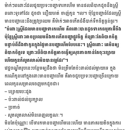
ម៉ាក់ៗ​ពពោះ​ដែល​ជួយ​ប្រទះ​បញ្ហា​ទារក​ហើម ​មាន​ផល​ពិបាក​ដូច​នឹង​ស្ត្រី​
ពពោះ​ទូទៅ​ដែរ ដូចជា នឿយ​ហត់ ចាញ់​កូន ។ល។ ប៉ុន្តែបញ្ហា​ធំ​ដែល​ស្ត្រី​
មាន​បញ្ហា​នេះ​នឹង​ត្រូវ​ប្រឈម​ គឺម៉ាក់ៗ​អាច​កើត​ជំងឺ​បាក់​ទឹក​ចិត្ត​ធ្ងន់ធ្ងរ។
“ចំពោះ​ស្ត្រី​ដែល​មាន​បញ្ហា​ទារក​ហើម គឺ​ពពោះ​បាន​ដូច​ទារក​ធម្មតា​អ៊ីចឹង
ប៉ុន្តែ​ស្ត្រី​នោះ​អាច​ប្រឈម​នឹង​ការ​កើត​បញ្ហា​ផ្លូវ​ចិត្ត ក៏​ព្រោះ​តែ​ពិបាក​ចិត្ត​
បន្ទាប់​ពី​ដឹង​ថា​កូន​ក្នុង​ផ្ទៃ​មាន​បញ្ហា​ហើម​បែប​នេះ។ ស្ត្រី​ពពោះ គេ​មិន​ឲ្យ​
ពិបាក​ចិត្តទេ ព្រោះ​បើ​ពិបាក​ចិត្ត​អាច​ធ្វើ​ឲ្យ​សុខភាព​កាន់​តែ​ចុះ​ខ្សោយ
ហើយ​កូន​ក៏​លូត​លាស់​មិន​បាន​ល្អ​ដែរ”។
វេជ្ជបណ្ឌិត​រូប​នេះ​បន្ថែម​ឲ្យ​ដឹង​ថា មិន​ត្រឹម​តែ​ប៉ះពាល់​ដល់​ម្ដាយ​ទេ ក្នុង​
ករណី​​កូន​នៅ​ក្នុង​ពោះ​មាន​បញ្ហា​ហើម គឺ​អាច​ជួប​ប្រទះ​បញ្ហា​ច្រើន​ក្រោយ​
ពេលកូន​សម្រាល​​ចេញមកដូច​ជា៖
– ខ្សោយ​បេះ​ដូង
– ប៉ះពាល់​ដល់​ខួរ​ក្បាល
– ប្រកាច់
​- សួត​លូតលាស់​មិន​ពេញ​លក្ខណៈ។
មិន​តែ​ប៉ុណ្ណោះ បើ​ទារក​មាន​បញ្ហា​ហើម​នេះ​ហើយ មាន​ភាគ​រយ​តិច​ក្នុង​ការ​