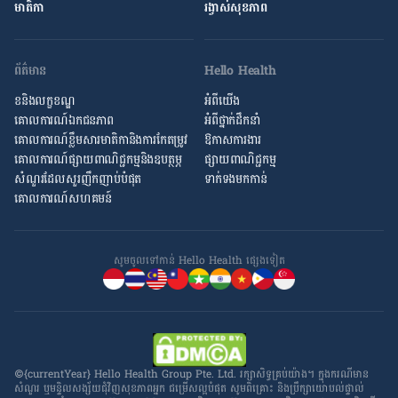
មាតិកា
រង្វាស់​សុខភាព
ព័ត៌មាន
Hello Health
ខនិងលក្ខខណ្ឌ
អំពីយើង
គោលការណ៍ឯកជនភាព
អំពី​ថ្នាក់ដឹកនាំ
គោលការណ៍​ខ្លឹម​សារ​មាតិកា​និង​ការ​កែតម្រូវ
ឱកាស​ការងារ
គោលការណ៍ផ្សាយពាណិជ្ជកម្មនិងឧបត្ថម្ភ
ផ្សាយពាណិជ្ជកម្ម
សំណួរ​ដែល​សួរ​ញឹកញាប់​បំផុត
ទាក់ទងមកកាន់
គោលការណ៍​សហគមន៍
សូមចូល​ទៅកាន់ Hello Health ផ្សេង​ទៀត
©{currentYear} Hello Health Group Pte. Ltd. រក្សាសិទ្ធ​គ្រប់យ៉ាង។ ក្នុង​ករណី​មាន​
សំណួរ ឬ​មន្ទិលសង្ស័យ​ជុំវិញ​សុខភាព​អ្នក ជម្រើស​ល្អ​បំផុត សូម​ពិគ្រោះ និង​ប្រឹក្សា​យោបល់​ផ្ទាល់​