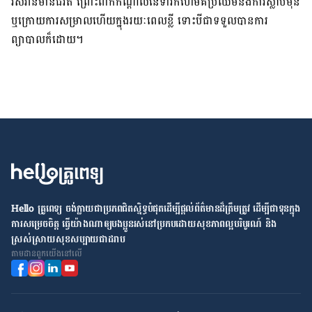
រស់​រាន​មាន​ជីវិត ព្រោះ​ពាក់​កណ្ដាល​នៃ​ទារក​ហើម​គឺ​ប្រឈម​នឹង​ការ​ស្លាប់​មុន
ឬ​ក្រោយ​ការ​សម្រាល​ហើយ​ក្នុង​រយៈ​ពេល​ខ្លី ទោះ​បី​ជា​ទទួល​បាន​ការ​
ព្យាបាល​ក៏​ដោយ។
Hello គ្រូពេទ្យ ​ចង់​ក្លាយ​ជា​ប្រភព​ជិតស្និទ្ធបំផុតដើម្បី​ផ្ដល់​ព័ត៌មាន​ដ៏​ត្រឹមត្រូវ​ ដើម្បី​ជា​ទុន​ក្នុង​
ការ​សម្រេច​ចិត្ត ធ្វើ​យ៉ាង​ណា​ឲ្យ​បងប្អូន​រស់នៅ​ប្រកប​ដោយ​សុខភាព​ល្អ​បរិបូរណ៍ និង​
ស្រស់ស្រាយ​សុខសប្បាយ​ជា​ដរាប
តាម​ដាន​ពួក​យើង​នៅ​លើ