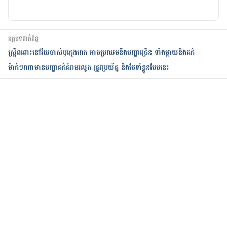
អត្ថបទពាក់ព័ន្ធ
ស្ត្រីពពោះនៅវ័យចាស់ឬក្មេងពេក អាចប្រឈមនឹងបញ្ហាច្រើន ទាំងម្ដាយនិងគភ៌
ម៉ាក់ៗណាមានបញ្ហាគភ៌គំរាមរលូត ត្រូវប្រយ័ត្ន និងថែទាំខ្លួនបែបនេះ
កំពុងដំណើរការ...