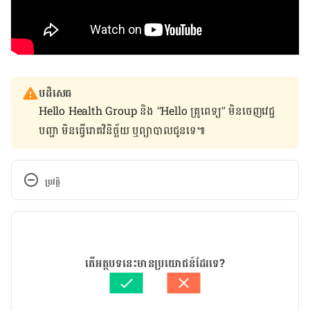
បដិសេធ
Hello Health Group និង “Hello គ្រូពេទ្យ” មិន​ចេញ​វេជ្ជ
បញ្ជា មិន​ធ្វើ​រោគវិនិច្ឆ័យ ឬ​ព្យាបាល​ជូន​ទេ៕
ប្រវត្តិ
កំណែ​ប្រែបច្ចុប្បន្ន
24/05/2022
អត្ថបទ​ដោយ 
គុយ ធារិត
តើអត្ថបទនេះមានប្រយោជន៍ដែរទេ?
ត្រួតពិនិត្យដោយ
ចាន់ វុត្ថា
បច្ចុប្បន្នភាពដោយ៖ 
ចាន់ វុត្ថា