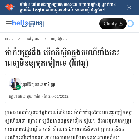
បើរវល់ ហើយចង់​រក្សាអត្ថបទទុកអានពេលក្រោយ​ច្រើនប៉ុណ្ណាក៏បាន
គ្រាន់តែ​ Login ហើយចូលទៅកាន់ សុខភាពខ្ញុំ ឥឡូវនេះ!
ពពោះ
មានផ្ទៃពោះ
បញ្ហាផ្ទៃពោះ
ម៉ាក់​ៗ​ត្រូវ​ដឹង បើ​គភ៌​ស្ថិត​ក្នុង​ករណី​ទាំង​នេះ
ពេទ្យ​មិន​ឲ្យ​ទុក​ទៀត​ទេ (វីដេអូ)
ត្រួតពិនិត្យដោយ
ចាន់ វុត្ថា
អត្ថបទ​ដោយ
គុយ ធារិត
·
កែ 24/05/2022
ប្រសិនបើ​គភ៌​ស្ថិត​នៅ​ក្នុង​ករណី​ទាំង​នេះ ម៉ាក់​ៗ​កំពុង​តែ​ពពោះ​គួរ​ត្រៀម​ចិត្ត​
ឲ្យ​ហើយ​ទៅ ព្រោះ​ពេទ្យ​មិន​អាច​បន្ត​ទុក​ទៀត​ឡើយ។ ចំពោះ​មូលហេតុ​ត្រូវ​
បាន​លោក​វេជ្ជបណ្ឌិត ចាន់ ស៊ីណេត ឯកទេស​ជំងឺ​ទូទៅ ប្រាប់​ឲ្យ​ដឹង​ថា
ករណី​ខ្លះ​បើ​នៅ​បន្ត​ទុក អាច​បណ្ដាលឲ្យ​យើង​មាន​គ្រោះថ្នាក់​ធ្ងន់ធ្ងរ។