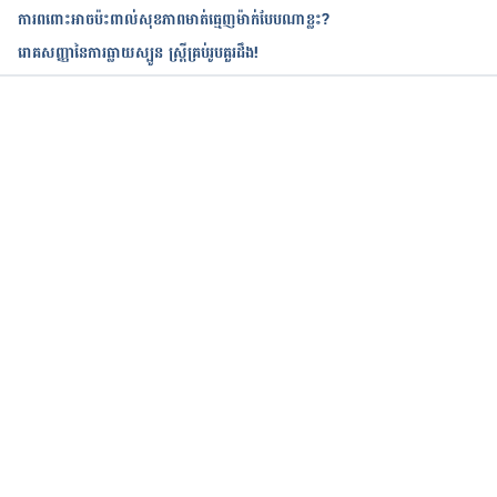
25, 2017.
ការពពោះអាចប៉ះពាល់សុខភាពមាត់ធ្មេញម៉ាក់បែបណាខ្លះ?
រោគសញ្ញានៃការធ្លាយស្បូន ស្រ្តីគ្រប់រូបគួរដឹង!
កំពុងដំណើរការ...