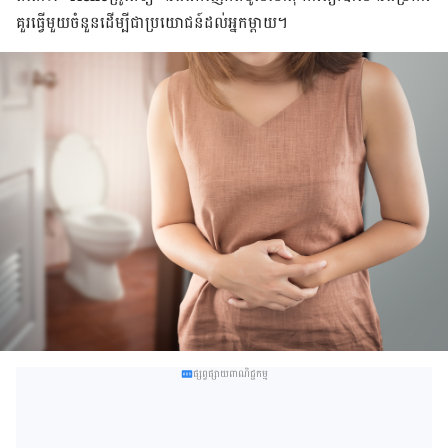
គួរ​ធ្វើ​មួយ​ចំនួន​ដើម្បី​ជា​ប្រយោជន៍​ដល់​អ្នក​ម្ដាយ។
ផ្សព្វផ្សាយពាណិជ្ជកម្ម