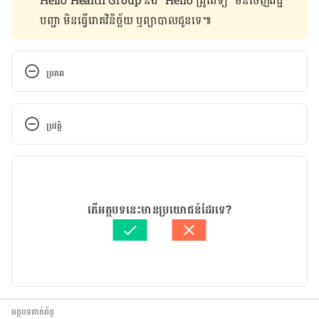
Hello Health Group និង “Hello គ្រូពេទ្យ” មិន​ចេញ​វេជ្ជ
បញ្ជា មិន​ធ្វើ​រោគវិនិច្ឆ័យ ឬ​ព្យាបាល​ជូន​ទេ៕
ប្រភព
Diarrhea During Pregnancy. 
http://americanpregnancy.org/pregnancy-
ប្រវត្តិ
concerns/diarrhea-during-pregnancy/
. Accessed 
February 25, 2017.
កំណែ​ប្រែបច្ចុប្បន្ន
Is it normal to have diarrhea in late pregnancy?. 
25/02/2019
http://www.babycenter.com/404_is-it-normal-to-
អត្ថបទ​ដោយ 
យ៉ានណែត​ នីគែល
តើអត្ថបទនេះមានប្រយោជន៍ដែរទេ?
have-diarrhea-in-late-pregnancy_2649.bc
. 
ត្រួតពិនិត្យដោយ 
វេជ្ជ. ចាន់ ស៊ីណេត
Accessed February 25, 2017.
បច្ចុប្បន្នភាពដោយ៖ 
Ficheroulle Anne-Charlotte
IBS During Pregnancy: What to Expect. 
http://www.webmd.com/ibs/features/what-to-
expect-pregnant-have-ibs#2
. Accessed February 
អត្ថបទពាក់ព័ន្ធ