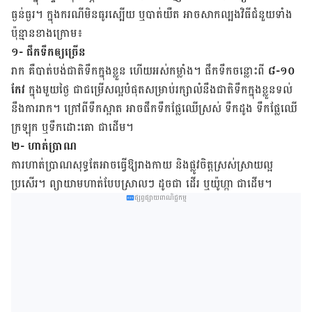
ធ្ងន់ធ្ងរ។ ​ក្នុង​ករណី​មិន​ធូរ​ស្បើយ ឬ​បាត់​យឺត​ អាច​សាកល្បង​វិធី​ជំនួយ​ទាំង​
ប៉ុន្មាន​ខាងក្រោម៖
១- ផឹក​ទឹក​ឲ្យ​ច្រើន
រាក គឺ​បាត់​បង់​ជាតិ​ទឹក​ក្នុង​ខ្លួន ហើយ​​អស់​កម្លាំង។ ផឹកទឹកចន្លោះ​ពី
៨-១០
កែវ
ក្នុង​មួយ​ថ្ងៃ ជា​ជម្រើស​ល្អ​បំផុត​សម្រាប់​រក្សា​លំនឹង​ជាតិទឹក​ក្នុង​ខ្លួនទល់​
នឹង​ការ​រាក។ ក្រៅ​ពី​ទឹក​ស្អាត អាច​ផឹក​ទឹក​ផ្លែ​ឈើស្រស់ ទឹក​ដូង ទឹក​ផ្លែឈើ​
ក្រឡុក ​ឬ​ទឹកដោះគោ ជា​ដើម។
២- ហាត់ប្រាណ
ការ​ហាត់​ប្រាណសុទ្ធ​តែ​​អាច​ធ្វើ​ឱ្យរាងកាយ ​និង​ផ្លូវចិត្ត​ស្រស់ស្រាយ​ល្អ​
ប្រសើរ។ ព្យាយាម​ហាត់បែប​ស្រាលៗ​ ដូចជា​ ដើរ​ ឬយ៉ូហ្កា ជា​ដើម។
ផ្សព្វផ្សាយពាណិជ្ជកម្ម