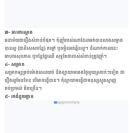
៣- អាហារ​ស្អាត
អនាម័យ​ជា​រឿង​សំខាន់​បំផុត។ កុំញ៉ាំ​របស់​ណា​​ដែល​អត់​បាន​លាង​សម្អាត​
បាន​ល្អ (ជាពិសេស​បន្លែ) កម្ដៅ ឬចម្អិន​អត់​ឆ្អិន​ល្អ។ ដំណាក់​កាល​នេះ
អាហារសុខភាព ឬ​បន្លែផ្លែ​ឈើ សុទ្ធ​តែ​ជា​របស់​សំខាន់​ត្រូវ​ញ៉ាំ។
៤- សម្រាក
សម្រាក​ឲ្យ​គ្រប់​ម៉ោង​ពេល​យប់ និង​ព្យាយាម​គេង​ថ្ងៃមួយ​ស្របក់ៗ​ទៀត ជា​
រឿង​ល្អមែនទែន បើ​អាច​ធ្វើ​បាន។ កុំ​ព្យាយាម​ធ្វើ​ជា​មនុស្ស​ស្មុគស្មាញ
តប់ប្រមល់ ​គិត​ច្រើន។
៥- រកជំនួយ​ភ្លាម
ផ្សព្វផ្សាយពាណិជ្ជកម្ម