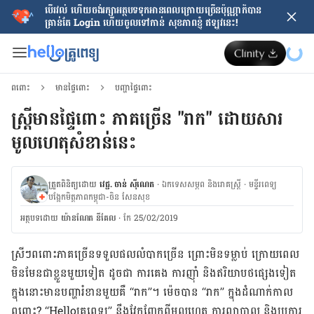
បើរវល់ ហើយចង់​រក្សាអត្ថបទទុកអានពេលក្រោយ​ច្រើនប៉ុណ្ណាក៏បាន
គ្រាន់តែ​ Login ហើយចូលទៅកាន់ សុខភាពខ្ញុំ ឥឡូវនេះ!
ពពោះ
មានផ្ទៃពោះ
បញ្ហាផ្ទៃពោះ
ស្ត្រីមាន​ផ្ទៃពោះ ​ភាគ​ច្រើន​ "រាក" ដោយ​សារ​
មូលហេតុ​សំខាន់​នេះ
ត្រួតពិនិត្យដោយ
វេជ្ជ. ចាន់ ស៊ីណេត
·
ឯកទេសសម្ភព និងរោគស្ត្រី
·
ម​ន្ទីរពេទ្យ
បង្អែកមិត្តភាពកម្ពុជា-ចិន សែនសុខ
អត្ថបទ​ដោយ
យ៉ានណែត​ នីគែល
·
កែ 25/02/2019
ស្រីៗពពោះ​ភាគច្រើន​ទទួល​ផល​លំបាក​ច្រើន ព្រោះ​មិន​ទម្លាប់ ក្រោយ​ពេល​
មិន​មែន​ជា​ខ្លួន​មួយ​ទៀត ដូចជា ​ការ​គេង ការ​ញ៉ាំ និង​ឥរិយាបថ​ផ្សេង​ទៀត
ក្នុង​នោះ​មាន​​បញ្ហា​រំខាន​មួយ​គឺ “រាក”។ ម៉េច​បាន​ “រាក” ក្នុង​ដំណាក់​កាល​
ពពោះ? “Helloគ្រូពេទ្យ” នឹង​វែកញែក​ពី​មូលហេតុ ការ​ព្យាបាល និង​ប្រការ​