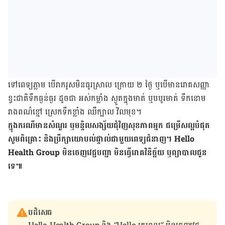
ទៅ​ពេទ្យភ្លាម​ បើ​រាករូសមិន​ធូរស្រាល ក្រោយ ២ ថ្ងៃ​ ឬ​បើ​​មាន​រោគសញ្ញា​
ខ្វះ​ជាតិ​ទឹក​ធ្ងន់ធ្ងរ ដូចជា អស់កម្លាំង ស្ងួត​ក្នុង​មាត់ ​ឬ​បបូរមាត់ ទឹកនោម​
រាងពណ៌​ខ្មៅ ស្រេកទឹក​ខ្លាំង ឈឺក្បាល វិលមុខ។
ក្នុង​ករណី​មាន​សំណួរ ឬ​មន្ទិលសង្ស័យ​ជុំវិញ​សុខភាព​អ្នក ជម្រើស​ល្អ​បំផុត​
សូម​ពិគ្រោះ និង​ប្រឹក្សា​យោបល់​ផ្ទាល់​ជាមួយ​ពេទ្យ​ជំនាញ។
Hello
Health Group
មិន​ចេញ​វេជ្ជបញ្ជា មិន​ធ្វើ​រោគ​វិនិច្ឆ័យ ឬ​​ព្យាបាល​ជូន​
ទេ៕
បដិសេធ