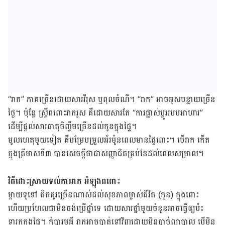
“រាក” ភាគ​ច្រើន​​ដោយសារ​វីរុស ​ឬ​ពុល​ចំណី។ “រាក” អាច​អូស​បន្លាយ​ច្រើន​
ថ្ងៃ។ ប៉ុន្តែ​ ស្ត្រី​ពពោះ​រាករូស គឺ​ដោយ​សារ​តែ “ការ​ផ្លាស់​ប្ដូរ​របប​អាហារ”
ដើម្បី​ផ្ដល់​សារធាតុ​ចិញ្ចឹម​ច្រើន​ដល់​កូន​ក្នុង​ផ្ទៃ។
មូលហេតុ​មួយ​ទៀត គឺ​បម្រែបម្រួលអ័រម៉ូន​ពេល​មាន​ផ្ទៃពោះ។ ​បើ​រាក កើត​
ក្នុង​ត្រីមាស​ទី៣​ បាន​សេចក្ដី​ថា​ជា​សញ្ញាជិត​គ្រប់​ខែដល់​ពេល​សម្រាល។
វិធី​ដោះស្រាយ​ទល់​ការ​រាក​ អំឡុង​ពពោះ
ម្ដាយ​ទូទៅ គិត​គូរ​ច្រើន​ណាស់​ដល់​សុខភាព​ម្ចាស់​ជីវិត (កូន) ក្នុង​ពោះ
ហើយ​ប្រហែល​ជា​មិន​ចង់​ប្រើ​ថ្នាំ​ទេ ​ដោយសារ​ថ្នាំ​មួយ​ចំនួន​អាច​ធ្វើ​ឲ្យ​ប៉ះ​​
ទារក​ក្នុង​ផ្ទៃ។ ​កុំ​បារម្ភ​អី រាក​អាច​បាត់​ទៅ​វិញ​ដោយ​មិន​បាច់​ព្យាបាល បើ​មិន​