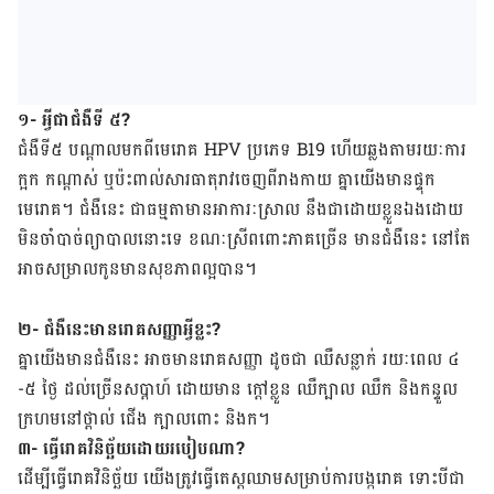
១-​ អ្វី​ជា​ជំងឺ​ទី ៥?
ជំងឺ​ទី​៥​ បណ្តាល​មក​ពី​មេរោគ HPV ប្រភេទ B19 ហើយ​​ឆ្លង​តាម​រយៈការ​
ក្អក កណ្តាស់ ឬ​ប៉ះពាល់​សារធាតុ​រាវ​ចេញ​ពី​​រាង​កាយ គ្នា​យើង​​មាន​ផ្ទុក​
មេរោគ។ ជំងឺ​នេះ ជា​ធម្មតាមាន​អាការៈ​​ស្រាល ​នឹង​ជា​ដោយ​ខ្លួន​ឯង​ដោយ ​
មិនចាំ​បាច់​​ព្យាបាលនោះទេ ខណៈស្រីពពោះភាគច្រើន ​មាន​ជំងឺ​នេះ​ នៅ​តែ​
អាច​សម្រាល​កូន​មាន​សុខភាព​ល្អ​បាន។
២-​ ជំងឺ​នេះ​មាន​រោគ​សញ្ញា​អ្វី​ខ្លះ?
គ្នា​យើង​មាន​ជំងឺ​នេះ​ អាច​មាន​រោគ​សញ្ញា​ ដូច​ជា ឈឺ​សន្លាក់​ ​រយៈពេល​ ៤​
-៥ ​ថ្ងៃ ដល់​ច្រើន​សប្តាហ៍ ដោយ​មាន​ ក្តៅ​ខ្លួន ឈឺ​ក្បាល ឈឺ​ក និង​កន្ទួល​
ក្រហម​នៅ​ថ្ពាល់ ជើង ក្បាល​ពោះ និង​ក។
៣- ធ្វើ​រោគ​វិនិច្ឆ័យ​ដោយ​របៀប​ណា?
ដើម្បី​ធ្វើ​រោគ​វិនិច្ឆ័យ យើង​​ត្រូវ​ធ្វើ​តេស្ត​ឈាម​សម្រាប់​ការ​បង្ក​រោគ​ ទោះ​បី​ជា