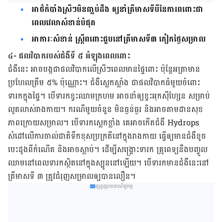
អាថ៌កំបាំងស្រីៗមិនធា្លប់ដឹង ឲ្យនាំត្រីមាសទីបីនៃការពពោះជា
ពេលវេលាសំខាន់បំផុត
អាការៈសំខាន់ ស្រី្តពពោះជួបនៅត្រីមាសទី៣ កៀកថ្ងៃសម្រាល
៤- ផល​វិបាករប​ស់ជំងឺទី ៥ អំឡុង​ពេល​ពោះ
ជំងឺ​នេះ អាច​បង្ក​ជា​​ផល​វិបាក​លើ​ស្រីៗ​ពេល​មានផ្ទៃ​ពោះ​ ប៉ុន្តែ​អត្រាមាន​
ប្រហែលត្រឹម​ ៥% ប៉ុណ្ណោះ។ ជំងឺ​ស្លេក​ស្លាំង​ ជា​ផល​វិបាក​ធំ​មួយ​ចំពោះ​
ទារក​ក្នុង​ផ្ទៃ។​ ​បើ​ទារក​ខ្វះ​ឈាម​ក្រហម ​អាចនាំ​​ឲ្យ​ខ្វះ​អុកស៊ីហ្សែន ​សម្រាប់​
លូត​លាស់​រាង​កាយ។ ករណី​មួយ​ចំនួន ​មិន​ធ្ងន់ធ្ងរ​ និង​អាច​តាម​ដាន​សុខ
ភាព​ក្រោយ​សម្រាល។ ​បើ​ទារក​ស្លេក​ខ្លាំង គេ​អាច​កើត​ជំងឺ Hydrops
សំដៅ​លើ​ការ​​ចាល់​ជាតិ​ទឹក​ខុស​ប្រក្រតី​នៅ​ក្នុង​រាងកាយ ​ធ្វើ​ឲ្យ​មាន​ជំងឺ​ខូច​
បេះដូង​ពី​កំណើត និង​អាច​ស្លាប់។ ដើម្បី​សង្គ្រោះ​ទារក​ គ្រូពេទ្យ​នឹង​បញ្ចូល​
ឈាម​នៅ​ពេល​ទារកស្ថិត​​នៅ​ក្នុង​ស្បូន​នៅ​ឡើយ។ ​បើ​ទារក​មាន​ជំងឺ​នេះ​នៅ​
ត្រីមាស​ទី ​៣ ត្រូវ​ជំរុញ​សម្រាល​​ឲ្យ​បាន​លឿន។
ផ្សព្វផ្សាយពាណិជ្ជកម្ម