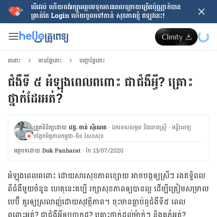
បើរវល់ ហើយចង់​រក្សាអត្ថបទទុកអានពេលក្រោយ​ច្រើនប៉ុណ្ណាក៏បាន
គ្រាន់តែ​ Login ហើយចូលទៅកាន់ សុខភាពខ្ញុំ ឥឡូវនេះ!
ពពោះ
មានផ្ទៃពោះ
បញ្ហាផ្ទៃពោះ
ជំងឺទី ៥ អំឡុងពេលពពោះ ជាជំងឺអ្វី? គ្រោះ
ថ្នាក់ដែរអត់?
ត្រួតពិនិត្យដោយ
វេជ្ជ. ចាន់ ស៊ីណេត
·
ឯកទេសសម្ភព និងរោគស្ត្រី
·
ម​ន្ទីរពេទ្យ
បង្អែកមិត្តភាពកម្ពុជា-ចិន សែនសុខ
អត្ថបទ​ដោយ
Duk Panharat
·
កែ 13/07/2020
អំឡុងពេល​ពពោះ ដោយ​សារ​សុខភាព​ខ្សោយ អាច​បង្ក​ឲ្យ​ស្រីៗ​ រងឥទ្ធិពល​
ពី​ជំងឺ​មួយ​ចំនួន ហេតុនេះ​គប្បី រក្សា​សុខភាព​ឲ្យ​បាន​ល្អ ដើម្បី​ត្រៀម​សម្រាល​
បេប៊ី គួរឲ្យ​ស្រលាញ់​ដោយ​សុវត្ថិភាព។ ចុះ​មានធ្លាប់​ឮជំងឺទី៥ ពេល
ពពោះអត់? ជា​ជំងឺ​អ្វី​ឲ្យ​ប្រាកដ? គ្រោះ​ថ្នាក់​ដល់​ម៉ាក់ៗ និង​គភ៌អត់?