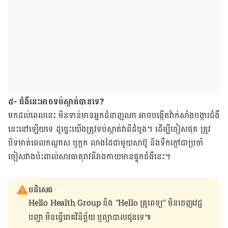
៥- ជំងឺ​នេះ​អាច​ទប់​ស្កាត់​បាន​ទេ?
មក​ដល់​ពេល​នេះ ​មិន​ទាន់​មាន​អ្នក​ជំនាញ​ណា ​អាច​បង្កើត​វ៉ាក់សាំង​បង្ការ​ជំងឺ​
នេះនៅ​ឡើយ​ទេ ដូច្នេះ​យើង​​ត្រូវ​ទប់​ស្កាត់​វា​ពី​ដំបូង។ ដើម្បី​ចៀស​ផុត ត្រូវ​
បិទ​មាត់​ពេល​កណ្តាស​ ឬក្អក លាង​ដៃ​ជាមួយ​សាប៊ូ​ និង​ទឹក​ក្តៅ​ជា​ប្រចាំ
ចៀស​វាង​ប៉ះពាល់​សារធាតុ​រាវ​ពី​រាងកាយមាន​​ផ្ទុក​ជំងឺ​នេះ។
បដិសេធ
Hello Health Group និង “Hello គ្រូពេទ្យ” មិន​ចេញ​វេជ្ជ
បញ្ជា មិន​ធ្វើ​រោគវិនិច្ឆ័យ ឬ​ព្យាបាល​ជូន​ទេ៕