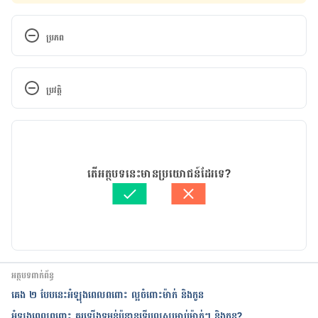
ប្រភព
Fifth  disease during pregnancy. 
http://americanpregnancy.org/pregnancy-
ប្រវត្តិ
complications/fifth-disease-during-
pregnancy/
  Accessed March 18, 2017
កំណែ​ប្រែបច្ចុប្បន្ន
13/07/2020
អត្ថបទ​ដោយ 
Duk Panharat
តើអត្ថបទនេះមានប្រយោជន៍ដែរទេ?
ត្រួតពិនិត្យដោយ 
វេជ្ជ. ចាន់ ស៊ីណេត
បច្ចុប្បន្នភាពដោយ៖ 
ជីព ចិត្ត
អត្ថបទពាក់ព័ន្ធ
គេង ២ បែបនេះអំឡុងពេលពពោះ ល្អចំពោះម៉ាក់ និងកូន
អំឡុងពេលពពោះ គួរ​ឡើងទម្ងន់ប៉ុន្មានទើប​ល្អ​សម្រាប់​ម៉ាក់ៗ និង​កូន?