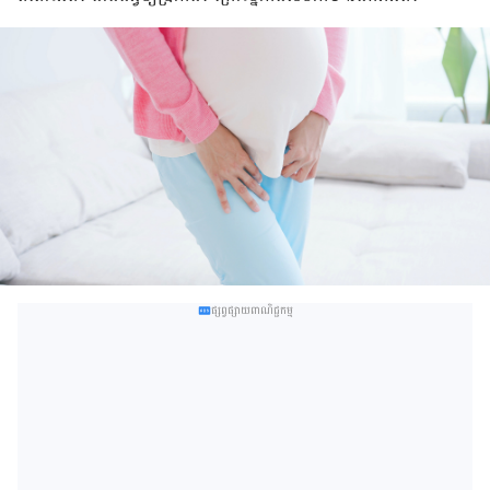
ផ្សព្វផ្សាយពាណិជ្ជកម្ម