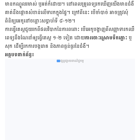
មាន​កណ្ទួល​រមាស់ ឬ​អត់ក៏​ដោយ។ នៅ​ពេល​គ្រូពេទ្យ​រក​ឃើញ​យើង​មាន​ជំងឺ
គាត់​នឹង​ផ្តោត​សំខាន់​លើ​ទារក​ក្នុង​ផ្ទៃ។ ក្រៅ​ពី​នេះ ​បើ​ចាំ​បាច់ ​អាច​ត្រូវ​សុំ​
ពិនិត្យ​អេកូ​នៅ​ចន្លោះ​សប្តាហ៍​ទី​ ៨-១២។
ការ​ធ្វើ​តេស្ត​ជួយ​រក​ពី​ផល​វិបាក​នៃ​ការ​ពពោះ ​បើ​អេកូ​បង្ហាញ​ពី​សញ្ញា​ទារក​ឈឺ
ពេទ្យ​នឹង​ណែនាំ​ឲ្យ​ធ្វើ​តេស្ត ១-​២ ​ទៀត​ ដោយ
​ការ​ចោះ​ស្រោម​ទឹក​ភ្លោះ
​ ឬ​
សុក​ ដើម្បី​រក​ការ​បង្ក​រោគ​ និង​ភាព​ធ្ងន់ធ្ងរនៃ​ជំងឺ។
អត្ថបទ​ពាក់ព័ន្ធ៖
ផ្សព្វផ្សាយពាណិជ្ជកម្ម