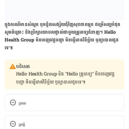
ក្នុង​ករណី​មាន​សំណួរ ឬ​មន្ទិល​​សង្ស័យ​ជុំវិញ​សុខភាព​អ្នក​ ជម្រើស​ល្អ​បំផុត
សូម​ពិគ្រោះ និង​ប្រឹក្សា​យោបល​ផ្ទាល់​ជាមួយ​គ្រូពេទ្យ​ជំនាញ។ Hello
Health Group មិន​ចេញ​វេជ្ជបញ្ជា មិនធ្វើ​រោគ​វិនិច្ឆ័យ ឬ​ព្យាបាល​ជូន​
ទេ៕
បដិសេធ
Hello Health Group និង “Hello គ្រូពេទ្យ” មិន​ចេញ​វេជ្ជ
បញ្ជា មិន​ធ្វើ​រោគវិនិច្ឆ័យ ឬ​ព្យាបាល​ជូន​ទេ៕
ប្រភព
https://emedicine.medscape.com/article/186225-
overview#a2
ប្រវត្តិ