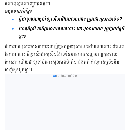
ចំពោះ​ស្ត្រីពពោះ​​ក្អួត​ធ្ងន់ធ្ងរ។
អត្ថបទ​ពាក់ព័ន្ធ៖
អ្វីជាមូលហេតុនាំឲ្យហើមជើងពេលពពោះ ត្រូវដោះស្រាយម៉េច?
ហេតុអីស្រីៗឈឺត្រគាកពេលពពោះ ដោះស្រាយម៉េច ត្រូវប្រយ័ត្នអី
ខ្លះ?
ជា​ការ​ពិត ស្រី​​ៗមាន​អាការៈ​ចាញ់​កូនកម្រិត​ស្រាល នៅ​ពេល​ពពោះ ដំណើរ​
នៃ​ការ​ពពោះ​ គឺ​​ប្រសើរ​ជាងស្រីៗដែល​មិន​មាន​រោគ​សញ្ញា​ចាញ់​កូន​ទាល់​
តែសោះ ហើយ​ជា​ទូទៅ​ចំពោះ​សុខភាពម៉ាក់ៗ និងគភ៌ ក៏​ល្អ​ជាង​ស្រីៗ​មិន​
ចាញ់​កូន​ដូច​គ្នា។
ផ្សព្វផ្សាយពាណិជ្ជកម្ម