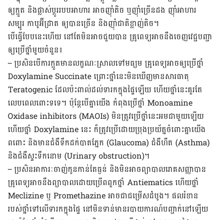
ឲ្យ​ក្អួត និង​ផ្លាស់​ប្ដូរ​របប​​អាហារ អាច​ញ៉ាំ​តិច ឬ​ញ៉ាំ​ច្រើន​ដង ញ៉ាំ​អាហារ
សម្បូរ កាបូអ៊ីដ្រាត ឲ្យ​បាន​ច្រើន និង​ញ៉ាំ​ជាតិ​ខ្លាញ់​តិច។
​បើ​ធ្វើ​បែប​នេះ​ហើយ​ នៅ​តែ​មិន​អាច​ជួយ​បាន គ្រូពេទ្យ​អាច​នឹង​ចេញ​វេជ្ជ​បញ្ជា​
ឲ្យ​ប្រើ​ថ្នាំ​មួយ​ចំនួន៖
– ប្រសិន​បើ​ការ​ក្អួត​មាន​លក្ខណៈ​ស្រាលទៅ​មធ្យម គ្រូពេទ្យ​អាច​ឲ្យ​ប្រើ​ថ្នាំ
Doxylamine Succinate ព្រោះ​ថ្នាំ​នេះ​មិន​​ឃើញ​មាន​សារធាតុ​​
Teratogenic ដែល​ប៉ះពាល់​ដល់​ទារក​ក្នុង​ផ្ទៃ​ឡើយ ហើយ​ថ្នាំ​នេះ​គួរ​តែ​
លេប​ពេល​ពោះ​ទទេ។ ប៉ុន្តែ​​បើគ្នា​យើង​ កំពុង​ប្រើ​ថ្នាំ Monoamine
Oxidase inhibitors (MAOIs) មិន​ត្រូវ​ប្រើ​ថ្នាំ​នេះ​អម​ជាមួយឡើយ
ហើយ​ថ្នាំ Doxylamine នេះ​ ក៏​ត្រូវ​ប្រើ​ដោយ​ប្រុង​ប្រយ័ត្ន​ចំពោះគ្នា​យើង​
ពពោះ​ និង​មាន​ជំងឺទឹក​ដក់​បាត​​ភ្នែក (Glaucoma) ជំងឺ​ហឺត (Asthma)
និង​​ជំងឺ​ស្ទះ​ទឹក​នោម (Urinary obstruction)។
– ប្រសិន​អាការៈចាញ់​កូន​កាន់​តែ​ធ្ងន់ និង​មិន​អាច​ព្យាបាល​រោគ​សញ្ញា​បាន
គ្រូពេទ្យ​អាច​នឹង​​ព្យាបាល​ដោយ​ប្រើ​ពពួក​ថ្នាំ Antiematics ហើយ​ថ្នាំ
Meclizine ឬ Promethazine អាច​ជា​ជម្រើស​ដំបូង។ ផល​រំខាន​
របស់​ថ្នាំ​ទៅ​លើ​ទារក​ក្នុង​ផ្ទៃ​ នៅ​មិន​ទាន់​មាន​របាយ​ការណ៍​បញ្ជាក់​នៅ​ឡើយ​