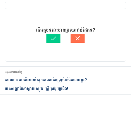
កំណែ​ប្រែបច្ចុប្បន្ន
24/06/2019
អត្ថបទ​ដោយ 
គឹម កាណែល
តើអត្ថបទនេះមានប្រយោជន៍ដែរទេ?
ត្រួតពិនិត្យដោយ 
វេជ្ជ. ចាន់ ស៊ីណេត
បច្ចុប្បន្នភាពដោយ៖ 
សន សុភា
អត្ថបទពាក់ព័ន្ធ
ការពពោះអាចប៉ះពាល់សុខភាពមាត់ធ្មេញម៉ាក់បែបណាខ្លះ?
រោគសញ្ញានៃការធ្លាយស្បូន ស្រ្តីគ្រប់រូបគួរដឹង!
កំពុងដំណើរការ...