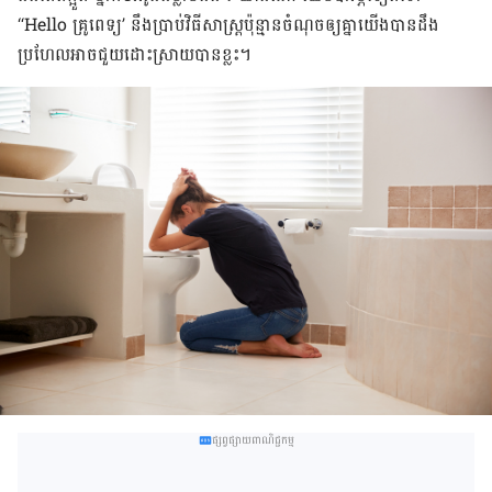
“Hello គ្រូពេទ្យ’ នឹង​ប្រាប់​វិធី​សាស្ត្រ​ប៉ុន្មាន​ចំណុច​ឲ្យ​គ្នា​យើង​បាន​ដឹង
ប្រហែល​អាច​ជួយ​ដោះ​ស្រាយ​បាន​ខ្លះ។​
ផ្សព្វផ្សាយពាណិជ្ជកម្ម