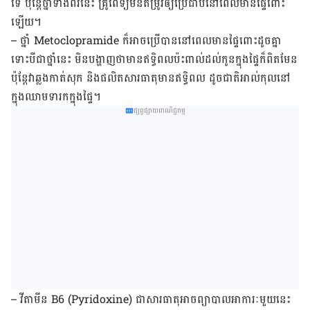
ទេ ប៉ុន្តែ​ថ្នាំ​ទាំង​ពីរ​នេះ គ្រូពេទ្យ​មិន​តម្រូវ​ឲ្យ​ប្រើ​ជាប់នៅ​ពេល​មាន​ផ្ទៃ​ពោះ​
ឡើយ។
– ថ្នាំ Metoclopramide ក៏​អាច​ប្រើ​បាន​នៅ​ពេល​មាន​ផ្ទៃ​ពោះ​ដូច​គ្នា
ទោះ​បី​ជា​ថ្នាំ​នេះ ​មិន​បង្ហាញ​ថា​មាន​ឥទ្ធិពល​ប៉ះ​ពាល់​ដល់​កូន​ក្នុង​ផ្ទៃ​ក៏​ពិត​មែន
ប៉ុន្តែវា​ឆ្លង​កាត់​សុក និង​ផលិត​សារធាតុ​​មាន​ឥទ្ធិពល​ ដូច​ជាតិ​អាល់កុលនៅ​
ក្នុង​ឈាម​ទារក​ក្នុង​ផ្ទៃ។
ផ្សព្វផ្សាយពាណិជ្ជកម្ម
– វីតាមីន B6 (Pyridoxine) ជា​សារធាតុ​អាចព្យាបាល​អាការៈ​មួយនេះ