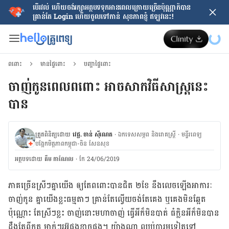
បើរវល់ ហើយចង់​រក្សាអត្ថបទទុកអានពេលក្រោយ​ច្រើនប៉ុណ្ណាក៏បាន
គ្រាន់តែ​ Login ហើយចូលទៅកាន់ សុខភាពខ្ញុំ ឥឡូវនេះ!
ពពោះ
មានផ្ទៃពោះ
បញ្ហាផ្ទៃពោះ
ចាញ់កូនពេលពពោះ អាចសាកវិធីសាស្ត្រនេះ
បាន
ត្រួតពិនិត្យដោយ
វេជ្ជ. ចាន់ ស៊ីណេត
·
ឯកទេសសម្ភព និងរោគស្ត្រី
·
ម​ន្ទីរពេទ្យ
បង្អែកមិត្តភាពកម្ពុជា-ចិន សែនសុខ
អត្ថបទ​ដោយ
គឹម កាណែល
·
កែ 24/06/2019
ភាគ​ច្រើនស្រីៗគ្នា​យើង​ ឲ្យ​តែពពោះបាន​ជិត​ ២ខែ នឹង​លេច​ឡើង​អាការៈ​
ចាញ់​កូន គ្នា​យើង​ខ្លះ​ធម្មតាៗ គ្រាន់​តែ​ល្វើយ​ចង់​តែ​គេង​ ឬ​គេង​មិន​ឆ្អែត
ប៉ុណ្ណោះ តែ​ស្រីៗ​ខ្លះ ចាញ់​នោះ​មហាចាញ់​ ធ្វើ​អី​ក៏​មិន​បាត់ ធំក្លិន​អី​ក៏​មិន​បាន​
ដឹង​តែ​ពី​ក្អួត ម្នាក់ៗរអ៊ូផង​ខ្លាច​ផង។ យ៉ាង​ណា ឈប់​បារម្ភ​ទៀត​ទៅ