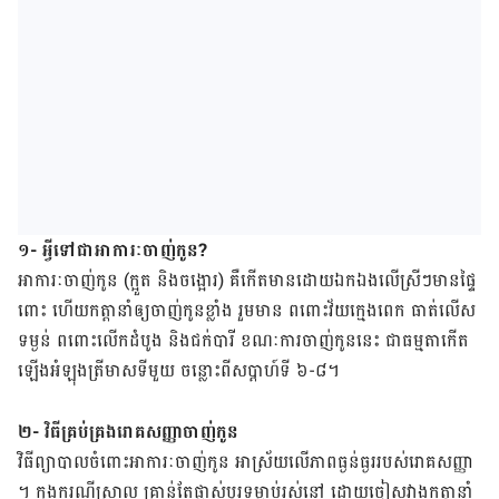
១- អ្វី​ទៅ​ជា​អាការៈចាញ់​កូន​?
អាការៈ​ចាញ់​កូន​ (ក្អួត​ និង​ចង្អោរ) គឺ​កើត​មាន​ដោយ​ឯក​ឯង​លើ​ស្រីៗមានផ្ទៃ​
ពោះ ហើយ​កត្តានាំ​ឲ្យ​ចាញ់​កូន​ខ្លាំង រួម​មាន ពពោះ​វ័យ​ក្មេង​ពេក ធាត់​លើស​
ទម្ងន់ ​ពពោះ​លើក​ដំបូង​ និង​ជក់​បារី ខណៈ​ការ​ចាញ់​កូន​នេះ ​ជា​ធម្មតា​កើត​
ឡើងអំឡុង​​ត្រី​មាស​ទី​មួយ ចន្លោះពី​សប្ដាហ៍​ទី ៦-៨។
២- វិធី​គ្រប់​គ្រង​រោគសញ្ញា​ចាញ់​កូន
វិធី​​ព្យាបាល​ចំពោះ​អាការៈ​ចាញ់​កូន ​អាស្រ័យ​លើ​ភាព​ធ្ងន់ធ្ងររបស់​​រោគ​សញ្ញា​
។ ក្នុង​ករណី​ស្រាល គ្រាន់​តែ​ផ្លាស់​ប្ដូរទម្លាប់​​រស់​នៅ ដោយ​ចៀស​វាង​កត្តា​​នាំ​