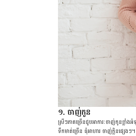
១. ចាញ់កូន
ស្រីៗ​ភាគ​ច្រើន​ជួប​អាការៈ​ចាញ់​កូន​ខ្លា
ទឹកមាត់ច្រើន ធុំ​អាហារ ចាញ់​ក្លិន​ផ្សេងៗ។