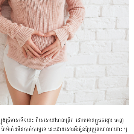
ំង​អំឡុង​ត្រីមាស​ទី១នេះ ពិសេស​នៅ​ពេល​ព្រឹក ដោយ​មាន​ក្អួត​ចង្អោរ ចេញ
 តែ​ម៉ាក់ៗ​មិន​បាច់​បារម្ភ​ទេ នេះ​ដោយសារ​អ័រម៉ូន​ប្រែប្រួល​ពេល​ពពោះ ឬ​