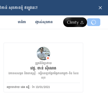
ាន់ សុខភាពខ្ញុំ ឥឡូវនេះ!
មាតិកា
រង្វាស់​សុខភាព
ត្រួតពិនិត្យដោយ
វេជ្ជ. ចាន់ ស៊ីណេត
ឯកទេសសម្ភព និងរោគស្ត្រី · ម​ន្ទីរពេទ្យបង្អែកមិត្តភាពកម្ពុជា-ចិន សែន
សុខ
អត្ថបទ​ដោយ
ដេត ធន្នី
·
កែ 13/01/2021