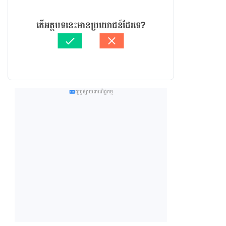
តើអត្ថបទនេះមានប្រយោជន៍ដែរទេ?
ផ្សព្វផ្សាយពាណិជ្ជកម្ម