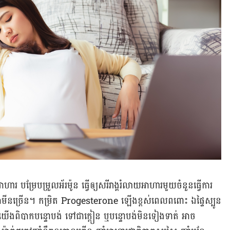
្រែ​បម្រួល​អ័រម៉ូន ធ្វើ​ឲ្យ​សរីរាង្គ​​រំលាយ​​អាហារ​មួយ​ចំនួន​ធ្វើការ​
វីតាមីន​ច្រើន។ កម្រិត Progesterone ឡើង​ខ្ពស់​ពេល​ពពោះ ឯ​ផ្ទៃ​ស្បូន​
ឲ្យ​យើង​ពិបាក​បន្ទោបង់ ទៅ​ជា​ក្តៀន ឬ​បន្ទោបង់​មិន​ទៀងទាត់ អាច