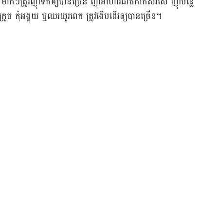
​ត្រូវ​ញ៉ាំ​ទឹក​ឲ្យ​បាន​ច្រើន ញ៉ាំ​អាហារ​ជាតិ​កាក​សរសៃ ញ៉ាំ​បន្លែ​
រូច កុំ​អង្គុយ ឬ​ឈរ​យូរ​ពេក ត្រូវ​ងើប​ដើរ​ឲ្យ​បាន​ច្រើន។