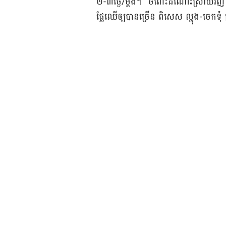
២-៣ថ្ងៃ/ម្តង។ ចំពោះ​ដំណោះស្រាយ​វិញ ម៉ាក់ៗ
ផ្លែឈើ​ឲ្យ​បាន​ច្រើន ពិសេស ល្ហុង-ចេកទុំ ក្