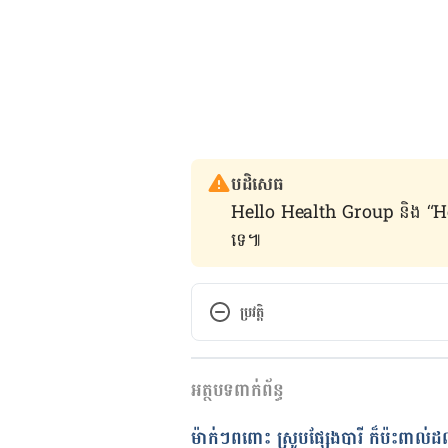
បដិសេធ
Hello Health Group និង “Hello គ្រ
ទេ៕
ប្រវត្តិ
កំណែ​ប្រែបច្ចុប្បន្ន
អត្ថបទពាក់ព័ន្ធ
13/01/2021
អត្ថបទ​ដោយ 
ដេត ធន្នី
ម៉ាក់ៗពពោះ ស្រូបផ្សែងបារី ក៏ប៉ះពាល់ដល់អ
ត្រួតពិនិត្យដោយ 
វេជ្ជ. ចាន់ ស៊ីណេ