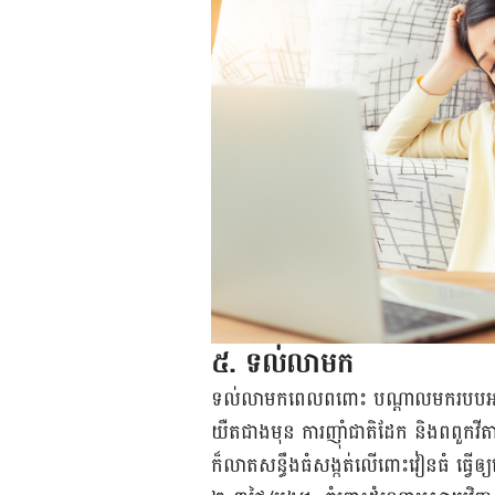
៥. ទល់លាមក
ទល់​លាមក​ពេល​ពពោះ បណ្តាល​មក​​របប​អាហារ ​បម
យឺត​ជាង​មុន ការ​ញ៉ាំ​ជាតិ​ដែក និង​ពពួក​
ក៏​លាត​សន្ធឹង​ធំ​សង្កត់​លើ​ពោះវៀនធំ ធ្វើ​