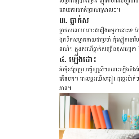
សម្រាក​ឲ្យ​បាន​ច្រើន ញ៉ាំ​អាហារ​សម្បូរ​ជីវ
ដោយ​កា​រហាត់​ប្រាណ​ស្រាលៗ។
៣. ធ្លាក់ស
ធ្លាក់ស​ពេល​ពពោះ​ជា​រឿង​ធម្មតា​នោះ​ទេ តែ​ទោ
ងូត​ទឹក​សម្អាត​កាយ​ជា​ប្រចាំ កុំ​ស្លៀក​ខោ​រឹប
ពណ៌។ ក្នុង​ករណី​ធ្លាក់​ស​ច្រើន​ខុស​ធម្មតា
៤. ឡើង​ដោះ
អ័រម៉ូន​ប្រែប្រួល​ធ្វើឲ្យ​ស្រីៗ​ពពោះ​ឡើង​
កើត​មក។ ពេល​ខ្លះ​ឈឺ​សង្កៀរ ដូច្នេះ​ម៉ាក់ៗ​
ភាព។​