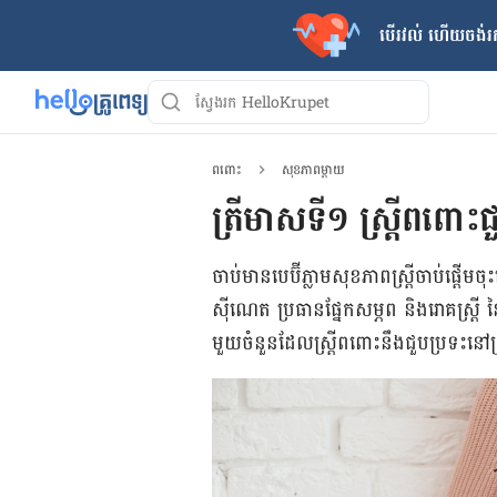
បើរវល់ ហើយចង់​រក
ពពោះ
សុខភាពម្ដាយ
ត្រីមាសទី១ ស្ត្រីពពោ
ចាប់​មាន​បេប៊ី​ភ្លាម​សុខភាព​ស្ត្រី​ចាប់​ផ្ត
ស៊ីណេត ប្រធាន​ផ្នែក​សម្ភព និង​រោគ​ស្ត្រី 
មួយ​ចំនួន​ដែល​ស្ត្រី​ពពោះ​នឹង​ជួប​ប្រទះ​