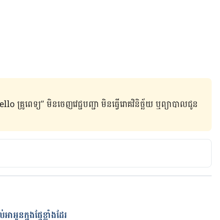
ូពេទ្យ” មិន​ចេញ​វេជ្ជបញ្ជា មិន​ធ្វើ​រោគវិនិច្ឆ័យ ឬ​ព្យាបាល​ជូន​
ាអូនក្នុងផ្ទែខ្លាំងដែរ
ត