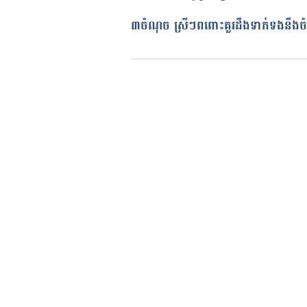
បច្ចុប្បន្នភាពដោយ៖ 
ដេត ធន្នី
៣ចំណុច ស្រីៗ​ពពោះគួរដឹង​ទាក់ទង​នឹងចំ