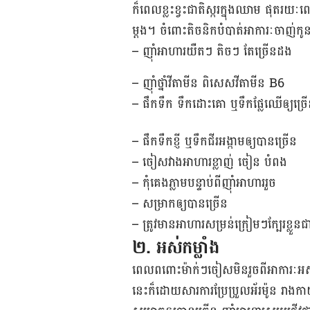
ក៏​ពេល​ខ្លះ​ខ្វះ​ជាតិស្ករក្នុង​ឈាម ផុត​រយៈព
ម្តង។ ចំពោះតិចនិកបំបាត់អាការៈចាញ់ក
– ញ៉ាំអាហារយឺតៗ តិចៗ តែច្រើនដង
– ញ៉ាំថ្នាំវីតាមីន ពិសេសវីតាមីន B6
– ផឹកទឹក ទឹកដោះគោ ឬទឹកផ្លែឈើឲ្យច្រើន ដើ
– ផឹកទឹកខ្ញី ឬទឹកជីរអង្កាមឲ្យបានច្រើន
– ចៀសវាងអាហារខ្លាញ់ ចៀន បំពង
– កុំគេងភ្លាមបន្ទាប់ពីញ៉ាំអាហាររួច
– សម្រាកឲ្យបានច្រើន
– ត្រូវមានអាហារសម្រន់ក្រៀមៗក្បែរខ្លួនជា
២. អស់កម្លាំង
ពេល​ពពោះ​ម៉ាក់ៗ​ចៀស​មិន​រួច​ពី​អាការៈ​អស់​
នេះ​ក៏​ដោយសារ​ការ​ប្រែប្រួល​អ័រម៉ូន ​រាង​កាយ​