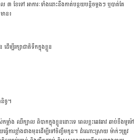
េល ​៣ ​ខែ​​ទៅ អាការៈ​ទាំង​នោះ​នឹង​កាត់​បន្ថយ​បន្តិច​ម្តងៗ ឬ​បាត់​តែ​
ូនមាន៖
ម្បីរក្សាជាតិទឹកក្នុងខ្លួន
និច្ច។
កម្លាំង ឈឺក្បាល ពិបាក​ក្នុង​ខ្លួន​នោះ​ទេ ពេលខ្លះ​ឆេវ​ឆាវ ឆាប់​ខឹង​មួម៉ៅ
ធ្វើ​ការ​ខ្លាំង​ជាង​មុន​ដើម្បី​ទៅ​ចិញ្ចឹម​កូន។ ដំណោះ​ស្រាយ ម៉ាក់ៗ​ត្រូវ​