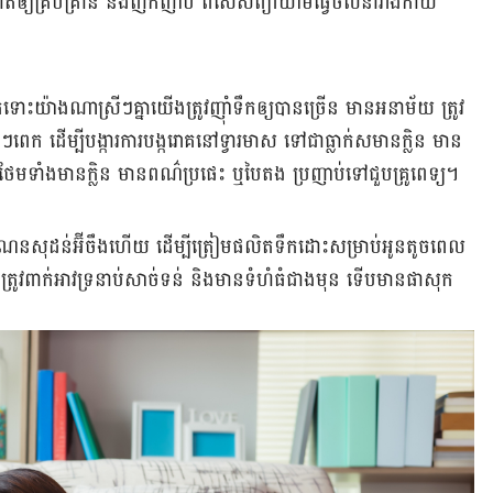
ជាតិ​ឲ្យ​គ្រប់គ្រាន់ និង​ញឹក​ញាប់ ពិសេស​ព្យាយាម​ធ្វើ​ចលនា​រាងកាយ​
ះ​យ៉ាង​ណា​ស្រីៗ​គ្នា​យើង​ត្រូ​វញ៉ាំ​ទឹក​ឲ្យ​បាន​ច្រើន មាន​អនាម័យ ត្រូវ​
ៗ​ពេក ដើម្បី​បង្ការ​ការ​បង្ក​រោគ​នៅ​ទ្វារ​មាស ទៅ​ជា​ធ្លាក់​ស​មាន​ក្លិន មាន​
 ថែម​ទាំង​មាន​ក្លិន មាន​ពណ៌​ប្រផេះ ឬ​បៃតង ប្រញាប់​ទៅ​ជួប​គ្រូពេទ្យ។
តឹង​ណែន​សុដន់​អ៊ីចឹង​ហើយ ដើម្បី​ត្រៀម​ផលិត​ទឹកដោះ​សម្រាប់​អូន​តូច​ពេល​
ត្រូវ​ពាក់​អាវ​ទ្រនាប់​សាច់​ទន់ និង​មាន​ទំហំ​ធំ​ជាង​មុន ទើប​មាន​ផាសុក