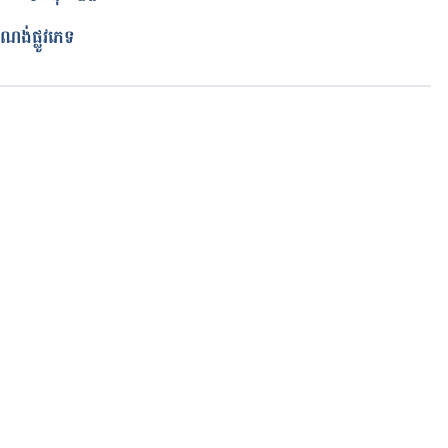
ណង់ផ្លូវភេទ
កំពុងដំណើរការ...