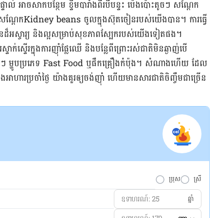
្ទាល់ អាចសាកបន្ថែម ខ្ទឹម​បារាំង​ពីរ​បី​បន្ទះ ប៉េងប៉ោះ​តូចៗ សណ្តែក​
សណ្តែក​Kidney beans ចូល​ក្នុង​ស៊ុត​ចៀនរបស់​យើង​បាន​។ ការធ្វើ
ៀន​​ដ៏​អស្ចារ្យ និងល្អ​សម្រាប់​សុខភាព​​ស្បែក​របស់យើង​ទៀត​ផង​។
ក់ស្ទើរ​ក្នុង​ការ​ញ៉ាំ​ផ្លែឈើ ​និង​បន្លែ​ពី​ព្រោះ​រស់ជាតិ​មិន​ឆ្ងាញ់​បើ​
​ស្រាប់ៗ ម្ហូប​ប្រភេទ Fast Food ឬ​ផឹកគ្រឿងកំប៉ុង។ សំណាង​ហើយ ដែល
ង​អាហារ​ប្រចាំ​ថ្ងៃ យ៉ាងគួរ​ឲ្យ​ចង់​ញ៉ាំ ហើយ​មាន​សារ​ជាតិ​ចិញ្ចឹម​ជា​ច្រើន​
ប្រុស
ស្រី
ឆ្នាំ