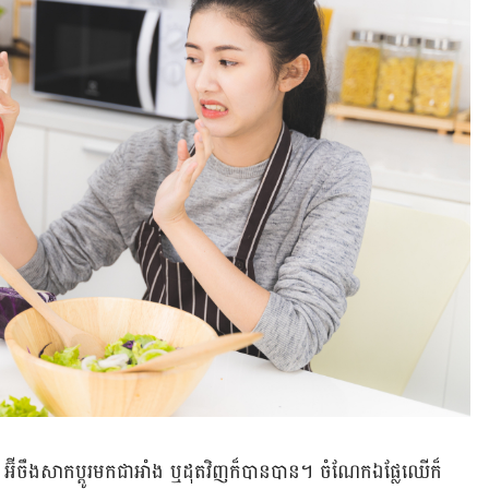
់ទេ អ៊ីចឹងសាក​​ប្តូរ​មកជា​អាំង ឬ​ដុត​វិញ​ក៏បាន​​បាន។ ចំណែក​ឯ​ផ្លែ​ឈើ​ក៏​