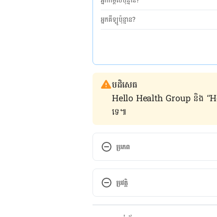
អ្នកកម្ពស់ប៉ុន្មាន?
អ្នកគីឡូប៉ុន្មាន?
បដិសេធ
Hello Health Group និង “Hello គ្រ
ទេ៕
ប្រភព
10 Tips: Liven Up Your Meals wi
https://www.choosemyplate.gov
ប្រវត្តិ
12 Ways to Eat More Vegetables
កំណែ​ប្រែបច្ចុប្បន្ន
living/healthy-habits/eat-veget