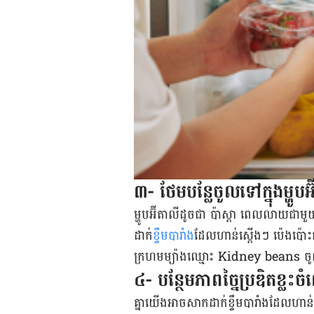
៣- ថែម​បន្លែ​ចូល​ទៅ​ក្នុង​ម្ហូប​
ម្ហូប​អ៊ីតាលី​ដូច​ជា ប៉ាស្តា ពេល​លាយ​ជាមួយ​
ដាក់
​ខ្ទឹម​បារាំង​
ដែល​ហាន់​ស្តើងៗ ប៉េងប៉ោ
ក្រហម​ម្យ៉ាង​ឈ្មោះ Kidney beans ចូល
៤- បន្ថែម​ភាព​ច្នៃ​ប្រឌិត​ខ្ល
គ្នាយើង​អាចសាក​​ដាក់​ខ្ទឹម​បារាំង​ដែល