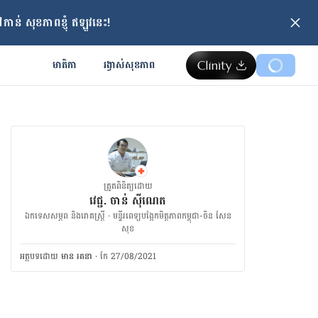
ាន់ សុខភាពខ្ញុំ ឥឡូវនេះ!
មាតិកា
រង្វាស់​សុខភាព
ត្រួតពិនិត្យដោយ
វេជ្ជ. ចាន់ ស៊ីណេត
ឯកទេសសម្ភព និងរោគស្ត្រី · ម​ន្ទីរពេទ្យបង្អែកមិត្តភាពកម្ពុជា-ចិន សែន
សុខ
អត្ថបទ​ដោយ
មាន រតនា
·
កែ 27/08/2021