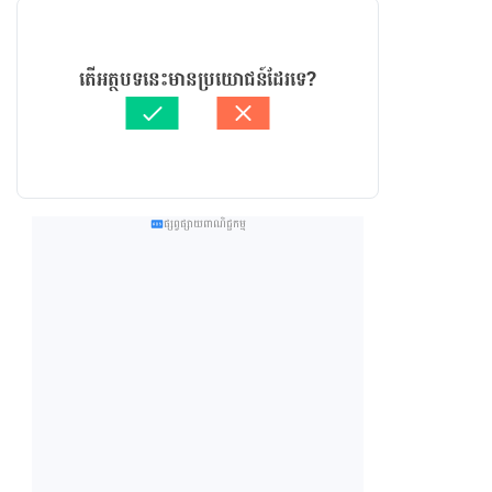
តើអត្ថបទនេះមានប្រយោជន៍ដែរទេ?
ផ្សព្វផ្សាយពាណិជ្ជកម្ម