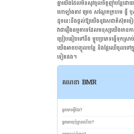
គ្នាយើង​ដែល​មិនសូវចូលចិត្ត​ញ៉ាំបន្លែដោយផ
ហោឡាំងតាវ ម្រេច សណ្តែក​ក្រហម ផ្ទី ឬ
ដូចនេះ​នឹង​ផ្តល់​ឱ្យ​យើង​​នូវ​រសជាតិស៊ុតច
វា​ជា​រឿង​ធម្មតា​ទេ​ដែល​មនុស្ស​យើង​មាន​ការ​ស្ទា
ប្រៀបធៀប​ទៅ​នឹង ម្ហូប​ប្រភេទ​ធ្វើ​ទុក
យើង​​អាច​បញ្ចូល​បន្លែ និងផ្លែ​ឈើ​ចូល​ទៅ​ក្នុ
ទៀត​ផង។
គណនា BMR
អ្នកភេទអ្វីដែរ?
អ្នកអាយុប៉ុន្មានហើយ?