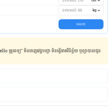
cm
kg
គណនា
ូពេទ្យ” មិន​ចេញ​វេជ្ជបញ្ជា មិន​ធ្វើ​រោគវិនិច្ឆ័យ ឬ​ព្យាបាល​ជូន​
th Vegetables and Fruits. 
/ten-tips-liven-up-your-meals Accessed March 1, 2017
 and Fruit. http://www.cookinglight.com/healthy-
ables-fruits Accessed March 1, 2017