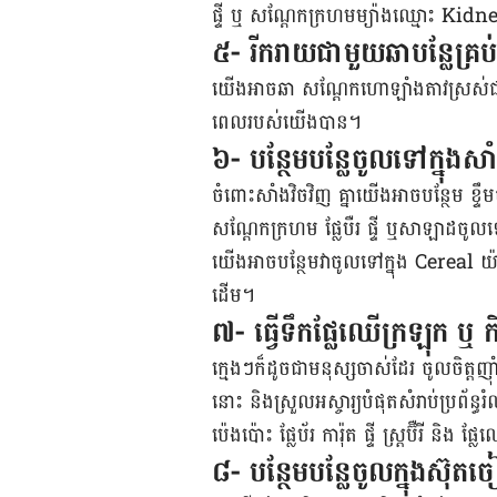
ផ្ទី ឬ សណ្តែក​ក្រហម​ម្យ៉ាង​ឈ្មោះ Ki
៥- រីក​រាយ​ជាមួយ​ឆា​បន្លែ​គ្រប់
យើងអាច​ឆា សណ្តែក​ហោឡាំងតាវ​ស្រស់​ជាមួយ
ពេល​របស់​យើងបាន​។
៦- បន្ថែម​បន្លែ​ចូល​ទៅ​ក្នុងសា
ចំពោះ​សាំងវិចវិញ គ្នា​យើង​អាច​បន្ថែម ខ្ទឹ
សណ្តែក​ក្រហម ផ្លែបឺរ ផ្ទី ឬ​សាឡាដ​ចូល​ទៅ​ក្
យើងអាច​បន្ថែម​វា​ចូល​ទៅ​ក្នុង Cereal 
ដើម។
៧- ធ្វើ​ទឹក​ផ្លែឈើ​ក្រឡុក ឬ 
ក្មេងៗ​ក៏​ដូច​ជា​មនុស្សចាស់ដែរ ​ចូល​ចិត្ត
នោះ និងស្រួល​អស្ចារ្យ​បំផុត​សំរាប់​ប្រព័ន្
ប៉េងប៉ោះ ផ្លែ​ប័រ ការ៉ុត ផ្ទី ស្ត្រប៊ឺរី ន
៨- បន្ថែម​បន្លែ​ចូល​ក្នុងស៊ុត