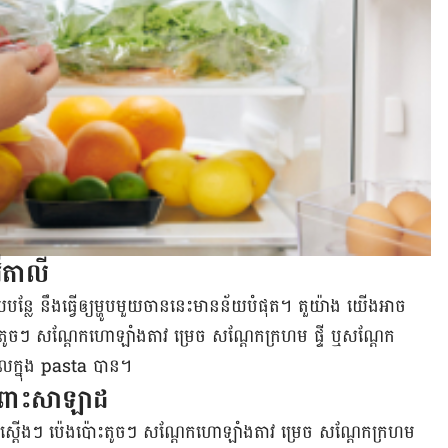
អ៊ីតាលី
បន្លែ នឹង​ធ្វើ​ឲ្យ​ម្ហូប​​មួយ​ចាន​នេះ​មាន​ន័យ​បំផុត។ តួ​យ៉ាង យើង​​អាច​
ះ​តូចៗ សណ្តែក​ហោឡាំងតាវ ម្រេច សណ្តែក​ក្រហម ផ្ទី ឬសណ្តែក​
​ក្នុង pasta បាន​។
ះ​ចំពោះ​សាឡាដ
​ហាន់​ស្តើងៗ ប៉េងប៉ោះ​តូចៗ សណ្តែក​ហោឡាំងតាវ ម្រេច សណ្តែក​ក្រហម