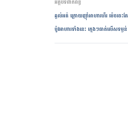
អត្ថបទពាក់ព័ន្ធ
27/08/2021
Liven up your meals with vegetab
អត្ថបទ​ដោយ 
មាន រតនា
ឆ្ងល់​អត់​ ក្រោយ​ញ៉ាំ​អាហារ​ហឹរ ម៉េច​ចេះ​តែ​​ចុកពោះ​?​​​​​​​​​​​​​​​​​​​​​​​​​
https://mospace.umsystem.edu/
ត្រួតពិនិត្យដោយ 
វេជ្ជ. ចាន់ ស៊ីណេ
បច្ចុប្បន្នភាពដោយ៖ 
ទូច សុខា
ប៉ូវអាហារទាំងនេះ ក្មេងៗធាត់លើសទម្ងន