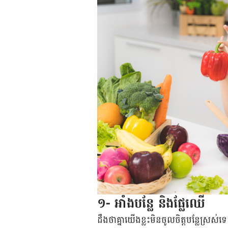
១- អាំង​បន្លែ និងផ្លែ​ឈើ
ដឹងថា​គ្នា​យើង​ខ្លះ​​មិន​ចូល​ចិត្ត​បន្លែ​ស្រស