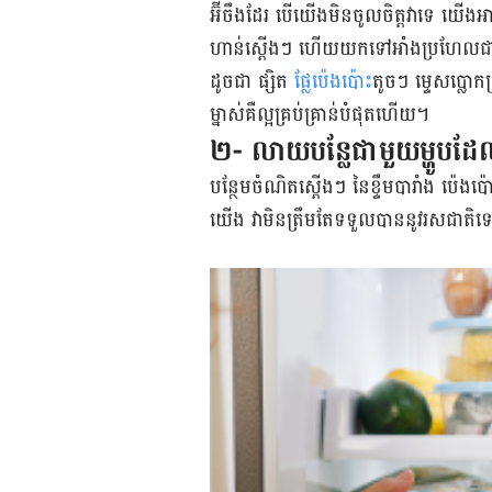
អ៊ីចឹង​​ដែរ បើ​យើង​​មិន​ចូល​ចិត្ត​វា​ទេ យើងអ
ហាន់​ស្តើងៗ ហើយ​យក​ទៅ​អាំង​ប្រហែល​ជា​
ដូចជា ផ្សិត
ផ្លែ​ប៉េងប៉ោះ​
តូចៗ ម្ទេស​ប្លោ
ម្នាស់គឺ​ល្អ​គ្រប់គ្រាន់​បំផុត​ហើយ។
២- លាយ​បន្លែ​ជាមួយ​ម្ហូប​ដែល​
បន្ថែម​ចំណិត​ស្តើងៗ នៃ​ខ្ទឹម​បារាំង ប៉េ
យើង ​វា​មិន​ត្រឹម​តែ​ទទួល​បាន​នូវ​រសជាតិ​ទេ