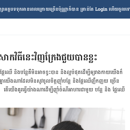
្សាអត្ថបទទុកអានពេលក្រោយ​ច្រើនប៉ុណ្ណាក៏បាន គ្រាន់តែ​ Login ហើយចូលទៅក
 សាកវិធីនេះវិញ​ក្រែងជួយ​បាន​ខ្លះ​
​ផ្លែឈើ និងបន្លែ​គឺ​មិន​អាច​ខ្វះ​បាន និងល្អ​បំផុត​ដើម្បី​ឲ្យរាងកាយ​យើង​​ក៏​
្នា​យើងណា​ដែល​មិន​សូវ​ចូលចិត្ត​ញ៉ាំ​បន្លែ និង​ផ្លែឈើ​​ញឹកញយ​ ច្រើន​
។ តើ​យើង​គួរធ្វើ​យ៉ាងណា​ដើម្បី​ញ៉ាំ​ចំណី​អាហារ​ជាមួយ បន្លែ និង ផ្លែ​ឈើ