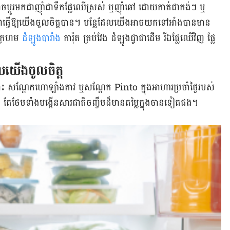
ាចប្តូរ​មកជា​​ញ៉ាំ​ជា​ទឹក​ផ្លែ​ឈើ​ស្រស់ ឬញ៉ាំ​​ឆៅ ដោយ​កាត់​ជា​កង់ៗ ឬ​
ធ្វើ​ឱ្យ​យើង​ចូល​ចិត្ត​បាន​។ បន្លែដែលយើងអាច​យកទៅ​អាំងបាន​មាន
ក​ក្រហម
ដំឡូង​បារាំង
ការ៉ុត ត្រប់វែង ដំឡូង​ជ្វា​ជាដើម រីឯ​ផ្លែឈើវិញ​ ផ្លែ​
យើង​​ចូល​ចិត្ត
ងប៉ោះ សណ្តែក​ហោឡាំងតាវ ឬសណ្តែក Pinto ក្នុង​អាហារ​ប្រចាំ​ថ្ងៃ​របស់​
 ​តែ​ថែម​ទាំង​បង្កើន​សារជាតិ​ចញ្ចឹម​ដ៏​មាន​តម្លៃ​ក្នុង​ចាន​ទៀត​ផង។