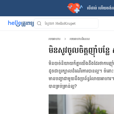
បើរវល់ ហើយចង់​រក
របបអាហារ
របបអាហារពិសេស
មិនសូវចូលចិត្ត​ញ៉ាំបន្លែ
មិន​បាច់​និយាយ​ក៏​គ្នា​យើង​ដឹង​ដែរថា​ការ​ញ៉ាំ
ដូច​ជា​ខួរក្បាល​ដំណើរការ​បាន​ល្អ។ ចំពោះ​គ
មាន​បញ្ហា​ជាមួយ​នឹង​ប្រព័ន្ធ​រំលាយ​អាហារ​
បាន​គ្រប់​គ្រាន់​ល្អ​?