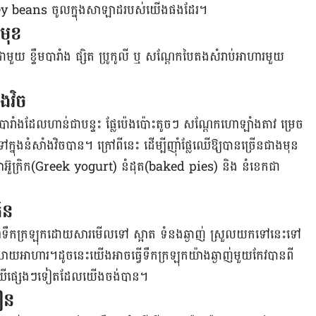
dney beans ចូល​ក្នុង​សាឡាដ​របស់យើង​ផងដែរ។
​មុខ
 ខ្ទឹម​បារាំង ផ្សិត ប្រូកូលី ឬ សណ្តែក​បៃតង​សំរាប់​អាហារ​មួយ​
ំងវិច
ម​បារាំង​ដែល​ហាន់​ជា​បន្ទះ ផ្លែ​ប៉េងប៉ោះ​តូចៗ សណ្តែក​ហោ​ឡាំង​តាវ ម្រេច
នុង​នំ​សាំងវិចបាន​។ ក្រៅ​ពីនេះ ដើម្បី​​ញ៉ាំ​ផ្លែឈើ​ឱ្យ​បាន​ច្រើន​ជាង​មុន​
យ៉ាអ៊ួក្រិក(Greek yogurt) នំ​ដុត(baked pies) និង នំ​ខេក​ជា​
កិន
​ញ៉ាំ​ទឹក​ក្រឡុក​ដោយ​សារ​មើល​ទៅ ស្អាត ទំនង​ឆ្ងាញ់ ស្រួល​យក​ទៅ​នេះ​ទៅ​
ធ​រំលាយ​អាហារ។ដូចនេះ​យើងអាច​ធ្វើ​ទឹក​ក្រឡុក​យ៉ាង​ឆ្ងាញ់​មួយកែវ​បាន​​ពី
ិង ផ្លែឈើផ្សេងៗ​ទៀត​ដែល​យើងចង់បាន​។
ចៀន