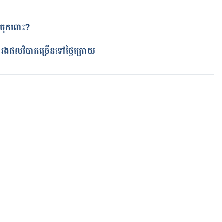
les and fruits : 10 tips. 
​​​​​​​​​​​​​​​​​​​
xmlui/handle/10355/51908 Accessed March 1, 2017
ត
់ រងផលវិបាកច្រើនទៅថ្ងៃក្រោយ
កំពុងដំណើរការ...