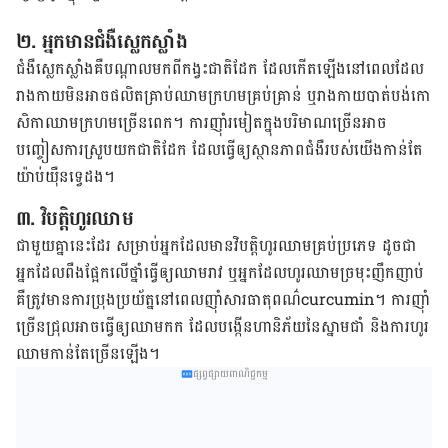
២. អ្នក​មាន​​ជំងឺ​ស្លេកស្លាំង​
​​​​​ជំងឺ​ស្លេកស្លាំង​គឺ​បណ្ដាល​មក​ពី​កង្វះ​ជាតិ​ដែក​ ដែល​កើត​ឡើង​នៅ​ពេល​ដែល​
រាងកាយ​មិន​អាច​ផលិត​គ្រាប់​ឈាម​​ក្រហម​គ្រប់គ្រាន់​ ឬ​រាងកាយ​បាត់បង់​​កោ
សិកា​ឈាម​ក្រហម​ច្រើន​ពេក​​។​ ការ​ញ៉ាំ​រមៀត​​ក្នុង​បរិមាណ​ច្រើន​​អាច​
បញ្ចៀស​ការ​ស្រួប​យក​ជាតិ​ដែក​ ដែល​ធ្វើ​ឲ្យ​ស្ថានភាព​ជំងឺ​របស់​យើង​កាន់​តែ​
យ៉ាប់យ៉ឺន​ទ្វេ​ដង​។
៣. វិបត្តិ​ហូរ​ឈាម
​​ជាមួយ​គ្នា​នេះ​ដែរ​ សម្រាប់​អ្នក​ដែល​មាន​វិបត្តិ​ហូរ​ឈាម​គ្រប់​ប្រភេទ ​ដូចជា​
អ្នក​ដែល​ពឹង​ផ្អែក​​លើ​ថ្នាំ​ធ្វើ​ឲ្យ​ឈាម​រាវ​ ឬ​អ្នក​ដែល​ហូរ​ឈាម​ច្រមុះ​ញឹកញាប់​
គឺ​ត្រូវ​មាន​ការ​ប្រុងប្រយ័ត្ន​នៅ​ពេល​ញ៉ាំ​សារធាតុ​ពណ៌curcumin។​ ការ​ញ៉ាំ​
ច្រើន​ជ្រុល​អាច​ធ្វើ​ឲ្យ​​ឈាម​កក​ ដែល​បង្កើន​ហានិភ័យ​នៃ​​ស្នាម​ជាំ​ និង​ការ​ហូរ​
ឈាម​កាន់​តែ​ច្រើន​ឡើង​។
ផ្សព្វផ្សាយពាណិជ្ជកម្ម