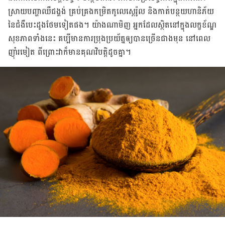
ស្រាយ​បញ្ហា​ឈឺ​ជង្គង់​ គ្រប់គ្រង​កម្រិត​កូលេស្តេរ៉ូល​ ​និង​កាត់​បន្ថយ​ហានិភ័យ​
នៃ​ជំងឺ​បេះដូង​ថែម​ទៀត​ផង​។ យ៉ាង​ណា​មិញ អ្នក​ដែល​ស្ថិត​នៅ​ក្នុង​លក្ខខ័ណ្ឌ​
សុខភាព​ទាំង​នេះ​ គប្បី​មាន​ការ​ប្រុងប្រយ័ត្ន​ឲ្យ​​បាន​ច្រើន​ជាង​មុន​ នៅ​ពេល​
ញ៉ាំ​រមៀត​ ពីព្រោះ​វា​​ក៏​មាន​គុណវិបត្តិ​ដូច​គ្នា​។