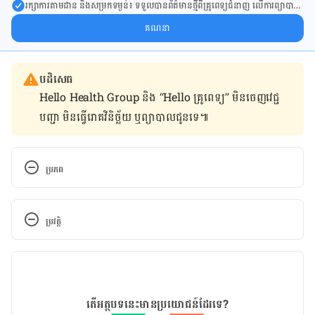
រក្សា​ការ​តាមដាន និងសម្រក​ទម្ងន់៖ ទទួលបាន​ព័ត៌​មាន​ថ្មី​ពី​គ្រូពេទ្យ​ជំនាញ លើ​ការ​ព្យា​បាល​
ការសម្រក​ទម្ងន់ និងការផ្តល់ជំនួយដោយផ្ទាល់​ក្នុង​ប្រអប់​សារ​របស់​អ្នក។
គណនា
បដិសេធ
Hello Health Group និង “Hello គ្រូពេទ្យ” មិន​ចេញ​វេជ្ជ
បញ្ជា មិន​ធ្វើ​រោគវិនិច្ឆ័យ ឬ​ព្យាបាល​ជូន​ទេ៕
ប្រភព
ប្រវត្តិ
https://www.world-today-news.com/5-people-
should-be-very-careful-when-consuming-
កំណែ​ប្រែបច្ចុប្បន្ន
turmeric/
10/05/2021
https://www.memory-improvement-
អត្ថបទ​ដោយ 
នូ សោភ័ណ្ឌ
តើអត្ថបទនេះមានប្រយោជន៍ដែរទេ?
tips.com/side-effects-of-turmeric.html
ត្រួតពិនិត្យដោយ 
វេជ្ជ. ចាន់ ស៊ីណេត