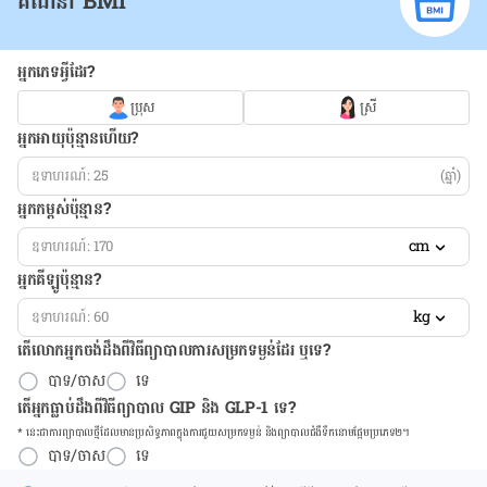
គណនា BMI
អ្នកភេទអ្វីដែរ?
ប្រុស
ស្រី
អ្នកអាយុប៉ុន្មានហើយ?
(ឆ្នាំ)
អ្នកកម្ពស់ប៉ុន្មាន?
cm
អ្នកគីឡូប៉ុន្មាន?
kg
តើលោកអ្នកចង់ដឹង​ពីវិធីព្យាបាលការសម្រកទម្ងន់ដែរ ឬទេ?
បាទ/ចាស
ទេ
តើអ្នកធ្លាប់ដឹងពីវិធីព្យាបាល GIP និង GLP-1 ទេ?
* នេះ​ជា​ការ​ព្យា​បាល​ថ្មីដែល​​មាន​ប្រសិទ្ធ​ភាព​ក្នុង​ការ​ជួយ​សម្រក​ទម្ងន់ និង​ព្យា​បាល​ជំ​ងឺ​ទឹក​នោម​ផ្អែម​ប្រភេទ២។
បាទ/ចាស
ទេ