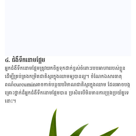
៤. ជំងឺ​ទឹក​នោម​ផ្អែម​
​អ្នក​ជំងឺ​ទឹក​នោម​ផ្អែម​ត្រូវ​យក​ចិត្ត​ទុក​ដាក់​ខ្ពស់​ចំពោះ​របប​អាហារ​របស់​ខ្លួន​
ដើម្បី​គ្រប់គ្រង​កម្រិត​ជាតិ​ស្ករ​​ក្នុង​ឈាម​ឲ្យ​បាន​ល្អ​។​ ចំណែក​ឯ​សារធាតុ​
ពណ៌curcumin​អាច​កាត់​បន្ថយ​បរិមាណ​ជាតិ​ស្ករ​ក្នុង​ឈាម​​ ​ដែល​អាច​បង្ក​
គ្រោះថ្នាក់​ដ៏​អ្នក​ជំងឺ​ទឹក​នោម​ផ្អែម​បាន​ ប្រសិន​បើ​មិន​មាន​ការ​ប្រុងប្រយ័ត្ន​​​ទេ​​
នោះ​។